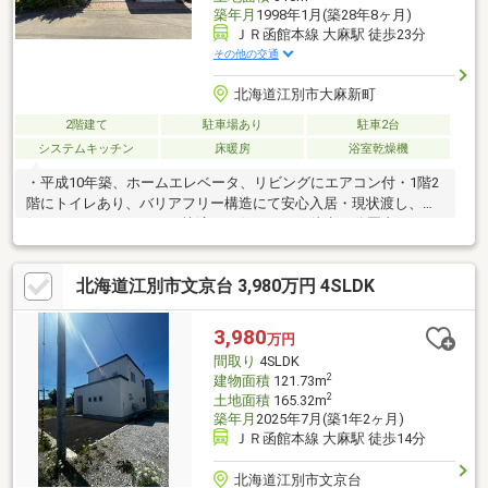
築年月
1998年1月(築28年8ヶ月)
ＪＲ函館本線 大麻駅 徒歩23分
その他の交通
北海道江別市大麻新町
2階建て
駐車場あり
駐車2台
システムキッチン
床暖房
浴室乾燥機
・平成10年築、ホームエレベータ、リビングにエアコン付・1階2
階にトイレあり、バリアフリー構造にて安心入居・現状渡し、お
好みのリフォームをして快適にお住まいを・徒歩10分圏内にスー
パーあり便利※当社で室内のご案内が可能です※事務所不在が多い
ため、お問い合わせはメールにてお願いいたします
北海道江別市文京台 3,980万円 4SLDK
3,980
万円
間取り
4SLDK
2
建物面積
121.73m
2
土地面積
165.32m
築年月
2025年7月(築1年2ヶ月)
ＪＲ函館本線 大麻駅 徒歩14分
北海道江別市文京台