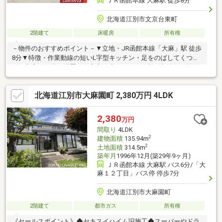
ＪＲ函館本線 大麻駅 徒歩8分
北海道江別市文京台東町
2階建て
床暖房
所有権
－物件のおすすめポイント－▼立地・JR函館本線「大麻」駅 徒歩
8分▼特徴・作業動線の短いL字型キッチン・足をのばしてくつろ
げる和室を各階に配置・各和室・廊下など、随所に収納有・前面
道路は北側・西側共に幅員約8m、比較的スムーズに駐車が可能・
ビルトインガレージ付(車種による)▼設備・床暖房(リビング)▼周
北海道江別市大麻園町 2,380万円 4LDK
辺環境・はんのき公園 徒歩1分(約80m)・セイコーマート文京台店
徒歩6分(約460m)※地下1階建物面積に車庫面積17.55平米を含む■
ご希望の住まい探しをお手伝いします ━━━━━・・・物件の詳
2,380
万円
細・ご相談はお気軽にお問い合わせください。
間取り
4LDK
2
建物面積
135.94m
2
土地面積
314.5m
築年月
1996年12月(築29年9ヶ月)
ＪＲ函館本線 大麻駅 バス6分/「大
麻１２丁目」バス停 停歩7分
北海道江別市大麻園町
2階建て
都市ガス
所有権
《セールスポイント》◆セキスイハイム旧施工◆スーパーやドラ