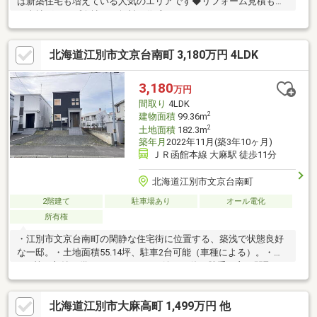
は新築住宅も増えている人気のエリアです◆リフォーム見積もり
は当社グループ会社にて無料で作成いたします
北海道江別市文京台南町 3,180万円 4LDK
3,180
万円
間取り
4LDK
2
建物面積
99.36m
2
土地面積
182.3m
築年月
2022年11月(築3年10ヶ月)
ＪＲ函館本線 大麻駅 徒歩11分
北海道江別市文京台南町
2階建て
駐車場あり
オール電化
所有権
・江別市文京台南町の閑静な住宅街に位置する、築浅で状態良好
な一邸。・土地面積55.14坪、駐車2台可能（車種による）。・
WIC等の収納を備え、ファミリーに嬉しい使い勝手の良い間取り
です。・築浅ならではの美観と快適さをぜひ現地でご体感くださ
い。お問合せの際は【物件番号27410】とお伝えいただけるとス
北海道江別市大麻高町 1,499万円 他
ムーズにご対応できます。