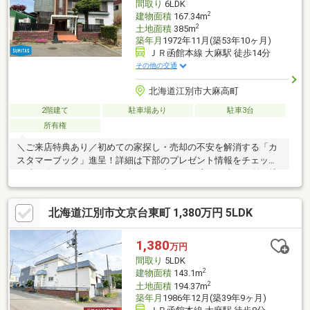
間取り
6LDK
す。
2
建物面積
167.34m
2
土地面積
385m
築年月
1972年11月(築53年10ヶ月)
ＪＲ函館本線 大麻駅 徒歩14分
その他の交通
北海道江別市大麻高町
2階建て
駐車場あり
駐車3台
所有権
＼ご来店特典あり／初めての家探し・売却の不安を解消する「カ
スタマーブック」進呈！詳細は下部のプレゼント情報をチェック
♪●南西向きのリビングで日当たりが良好。お庭にも南日が差し込
み、ガーデニングにおススメです。●キッチン・トイレ・浴室・
洗面化粧台が各2か所あり、二世帯の方や大家族の方におススメで
北海道江別市文京台東町 1,380万円 5LDK
す。●近隣には商業施設が揃っており、住環境良好。●閑静な住宅
街で近隣にも公園があり、お子様がいらっしゃるご家庭におすす
めです。●駐車スペースはカーポート1台＋車庫2台（縦列）の計3
1,380
万円
台分あります。 雨や雪から車を守り、冬場の除雪の手間が省け
間取り
5LDK
ます。●玄関は吹き抜けで開放的な空間です。
2
建物面積
143.1m
2
土地面積
194.37m
築年月
1986年12月(築39年9ヶ月)