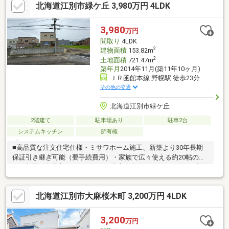
北海道江別市緑ケ丘 3,980万円 4LDK
施設】・大麻駅様まで約1800ｍ（徒歩23分）・セブンイレブン江
別大麻店様まで約1700ｍ（徒歩22分）・江別市立文京台小学校ま
で約1000ｍ（約13分）・江別市立大麻中学校まで約2700ｍ（徒歩
3,980
万円
34分）
間取り
4LDK
2
建物面積
153.82m
2
土地面積
721.47m
築年月
2014年11月(築11年10ヶ月)
ＪＲ函館本線 野幌駅 徒歩23分
その他の交通
北海道江別市緑ケ丘
2階建て
駐車場あり
駐車2台
システムキッチン
所有権
■高品質な注文住宅仕様・ミサワホーム施工、新築より30年長期
保証引き継ぎ可能（要手続費用）・家族で広々使える約20帖の
LDK空間・全居室やホールなどに豊富な収納スペースを確保■実用
的な設備・敷地・冬場の出入りや荷物置きに重宝する、物置2ヵ所
付の風除室・敷地内には2台以上のカースペースあり・南西側には
北海道江別市大麻桜木町 3,200万円 4LDK
駐車場や家庭菜園、雪捨て場など多用途に使える広い空地・延床
面積153.82㎡（約46.53坪）の広々とした2階建■車で5分程度の主
な買い物施設・スーパーアークス野幌店、コープさっぽろ野幌
3,200
万円
店・イオン江別店、イオンタウン江別・トライアル野幌店、無印