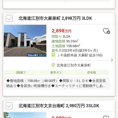
Life Information・フードＤ LISTA店 約1090ｍ・セイコーマ
ート泉町店 約390ｍ・ツルハドラッグ大麻中央店 約570ｍ・大
麻泉小学校 約510ｍ・大麻東中学校 約1800ｍ
北海道江別市大麻泉町 2,898万円 3LDK
2,898
万円
間取り
3LDK
2
建物面積
95.35m
2
土地面積
158.68m
築年月
2023年4月(築3年5ヶ月)
ＪＲ函館本線 大麻駅 徒歩19分
北海道江別市大麻泉町
2階建て
都市ガス
所有権
◆敷地面積：158.68㎡（48.00坪）◆間取り：3ＬＤＫ◆全居室収
納あり◆食器洗い乾燥機付き◆ユーティリティに電動物干しあり
Life Information・フードＤ LISTA店 約1090ｍ・セイコーマ
ート泉町店 約400ｍ・ツルハドラッグ大麻中央店 約580ｍ・大
麻泉小学校 約510ｍ・大麻東中学校 約1790ｍ
北海道江別市文京台南町 2,980万円 3SLDK