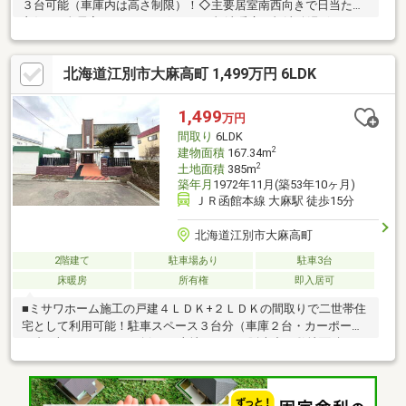
３台可能（車庫内は高さ制限）！◇主要居室南西向きで日当たり
良好！●全居室フローリングです。●灯油暖房・灯油給湯ボイラー
で経済的です。●直近まで賃貸物件でしたので、投資用にも適し
ています。（家賃６０，０００円／表面利回り１２．０％）∞
北海道江別市大麻高町 1,499万円 6LDK
リフォーム内容 ∞2016年6月 交換玄関扉・キッチン・洗面化
粧台・ＵＢ・トイレ給湯ボイラー（灯油）・インターホン・外部
手摺その他
1,499
万円
間取り
6LDK
2
建物面積
167.34m
2
土地面積
385m
築年月
1972年11月(築53年10ヶ月)
ＪＲ函館本線 大麻駅 徒歩15分
北海道江別市大麻高町
2階建て
駐車場あり
駐車3台
床暖房
所有権
即入居可
■ミサワホーム施工の戸建４ＬＤＫ+２ＬＤＫの間取りで二世帯住
宅として利用可能！駐車スペース３台分（車庫２台・カーポート
１台※車種による）を確保。■土地としても販売中・敷地面積：３
８５.００㎡（１１６.４６坪）・南西側７.０ｍの公道に面してお
り日当たり良好・間口が１１.０ｍと広めで、設計の自由度ＵＰ・
旭川ガス（都市ガス）利用可※現況引き込みなし■周辺環境充実・