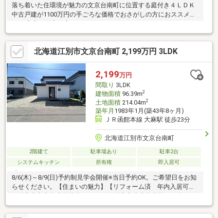
落ち着いた住環境が魅力の文京台南町に位置する庭付き４ＬＤＫ
中古戸建が1100万円の手ごろな価格でおさがしの方におススメで
す。 和室は洋室に変更しております。
北海道江別市文京台南町 2,199万円 3LDK
2,199
万円
間取り
3LDK
2
建物面積
96.39m
2
土地面積
214.04m
築年月
1983年1月(築43年8ヶ月)
ＪＲ函館本線 大麻駅 徒歩23分
北海道江別市文京台南町
2階建て
駐車場あり
駐車2台
システムキッチン
所有権
即入居可
8/6(木)～8/9(日)予約制見学会開催※当日予約OK。ご希望日をお知
らせください。【住まいの魅力】【リフォーム済 年内入居可】
江別市立文京台小学校約1000ｍ、江別市立大麻中学校まで約2700
ｍ、コンビニまで約1700ｍと生活しやすい立地です。【住まいの
特徴】3LDKなので3～4人世帯だと住みやすい間取りです。【周辺