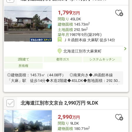
ブンイレブン江別大麻北町店 徒歩5分（約340m）◆大麻泉小学
校 徒歩12分（約900m）◆大麻東中学校 徒歩11分（約850m）
1,799
万円
◆東大麻1号緑地公園 徒歩2分（約110m）
間取り
4SLDK
2
建物面積
145.73m
2
土地面積
292.5m
築年月
1987年9月(築39年)
ＪＲ函館本線 大麻駅 徒歩14分
北海道江別市大麻東町
2階建て
都市ガス
システムキッチン
所有権
◎建物面積：145.73㎡（44.08坪） ◎南東向き◆JR函館本線
「大麻」駅 徒歩14分◆木造2階建◆4SLDK◆敷地面積：292.50
㎡（88.48坪）◆前面公道幅員：約14.0ｍ◆間口：約15.0ｍ◆車庫
あり（車種による）◆庭あり◆閑静な住宅エリア◇設備・仕様・
構造・LDK約25.0帖 床暖房あり・全室約6.0帖以上・日当たり、
北海道江別市文京台 2,990万円 9LDK
風通し良好・TVモニター付インターホン・IH、システムキッチ
ン・浴室1坪・玄関吹き抜け・納戸あり・1、2階にトイレあり・
床下収納あり
2,990
万円
間取り
9LDK
2
建物面積
180.71m