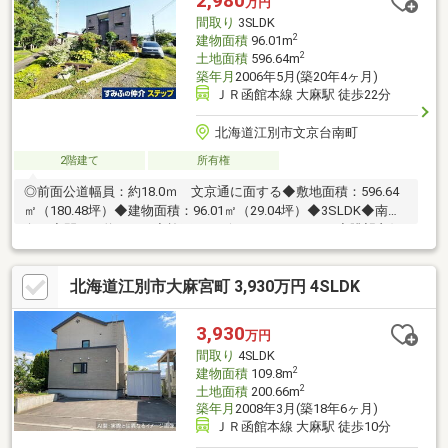
2,980
万円
間取り
3SLDK
2
建物面積
96.01m
2
土地面積
596.64m
築年月
2006年5月(築20年4ヶ月)
ＪＲ函館本線 大麻駅 徒歩22分
北海道江別市文京台南町
2階建て
所有権
◎前面公道幅員：約18.0ｍ 文京通に面する◆敷地面積：596.64
㎡（180.48坪）◆建物面積：96.01㎡（29.04坪）◆3SLDK◆南西
向き◆間口：約17.4ｍ◆施工：デザインステーション◆眺望良好
～野幌森林公園が望めます～【周辺環境】・野幌森林公園 約
210ｍ・ならのき公園 約360ｍ・ツルハドラッグ江別文京台店
北海道江別市大麻宮町 3,930万円 4SLDK
約1560ｍ・セブンイレブン江別文京台店 約1660ｍ・文京台小学
校 約1150ｍ
3,930
万円
間取り
4SLDK
2
建物面積
109.8m
2
土地面積
200.66m
築年月
2008年3月(築18年6ヶ月)
ＪＲ函館本線 大麻駅 徒歩10分