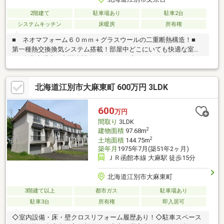
2階建て
駐車場あり
駐車2台
システムキッチン
床暖房
所有権
■ ネオマフォーム６０ｍｍ＋グラスウールの二重断熱構造！■
第一種熱交換換気システム搭載！部屋中どこにいても快適な室温
■ 全室床暖房（玄関土間含む）＋トリプルガラス採用！■ 洗エ
ールレンジフード搭載！■ 駐車スペースも２台分可能！■ 玄関
ドアはファノーバ電気錠搭載！■ ハイブリッド給湯暖房システ
北海道江別市大麻東町 600万円 3LDK
ム「ヴィヴィッド」採用！
600
万円
間取り
3LDK
2
建物面積
97.68m
2
土地面積
144.75m
築年月
1975年7月(築51年2ヶ月)
ＪＲ函館本線 大麻駅 徒歩15分
北海道江別市大麻東町
3階建て以上
都市ガス
駐車場あり
駐車3台
所有権
即入居可
◇室内設備・床・壁クロスリフォーム履歴あり！◇駐車スペース