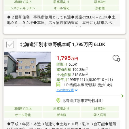
3階建て以上
駐車場あり
駐車3台
システムキッチン
オール電化
所有権
◆２世帯住宅 事務所使用としても適◆美室の2LDK＋2LDK◆土
地９９．９２坪◆車庫、広々物置収納豊富 屋外にも駐車スペー
ス有◆２階リビングには、掘りごたつ有◆庭ではガーデニング、
家庭菜園、BBQなどが楽しめます
北海道江別市東野幌本町 1,795万円 6LDK
1,795
万円
間取り
6LDK
2
建物面積
190.28m
2
土地面積
218.83m
築年月
1995年11月(築30年10ヶ月)
ＪＲ函館本線 野幌駅 徒歩14分
その他の交通
北海道江別市東野幌本町
3階建て以上
駐車場あり
駐車3台
オール電化
所有権
即入居可
◆平成７年築・木造３階建て◆土地６６坪・駐車３台可能◆近隣