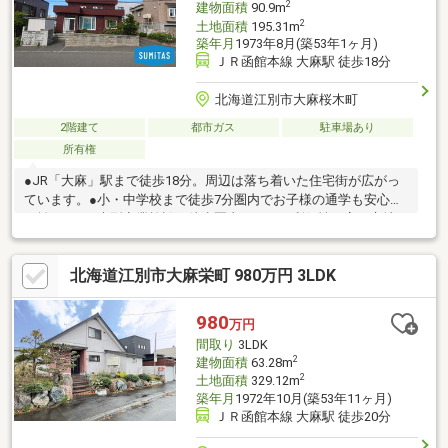
2
建物面積
90.9m
2
土地面積
195.31m
築年月
1973年8月(築53年1ヶ月)
ＪＲ函館本線 大麻駅 徒歩18分
北海道江別市大麻桜木町
2階建て
都市ガス
駐車場あり
所有権
●JR「大麻」駅まで徒歩18分。周辺は落ち着いた住宅街が広がっ
ています。●小・中学校まで徒歩7分圏内でお子様の通学も安心の
距離です。●大型商業施設が徒歩圏内にあり、利便性も高い立地
です。●ランニングコストを抑えられる都市ガスエリア。光熱費
を気にする現代のニーズにおススメです。●余裕のある広い土地
北海道江別市大麻栄町 980万円 3LDK
で、お庭スペースではバーベキューや家庭菜園等楽しむことが可
能です。●リビング横に洋室、2階に2部屋＋納戸と利便性の良い
間取りです！●2階の納戸に加えて、各居室に収納もありゆとりあ
980
万円
る生活スペースを確保できます。●前面道路は8m幅のため、車の
間取り
3LDK
出し入れもストレスフリーに行うことができます！
2
建物面積
63.28m
2
土地面積
329.12m
築年月
1972年10月(築53年11ヶ月)
ＪＲ函館本線 大麻駅 徒歩20分