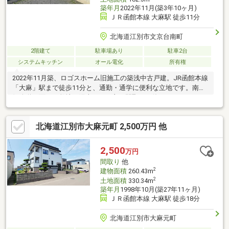
築年月
2022年11月(築3年10ヶ月)
ＪＲ函館本線 大麻駅 徒歩11分
北海道江別市文京台南町
2階建て
駐車場あり
駐車2台
システムキッチン
オール電化
所有権
2022年11月築、ロゴスホーム旧施工の築浅中古戸建。JR函館本線
「大麻」駅まで徒歩11分と、通勤・通学に便利な立地です。南東
側公道に面した敷地は陽当たりが良く間取りは使いやすい4SLDK
で、お子さまの成長に合わせて使い分けできるお部屋数が魅力で
す。文京台小学校まで徒歩7分、近隣には公園や買物施設が揃い、
北海道江別市大麻元町 2,500万円 他
忙しい子育て世帯をしっかりサポートしてくれます。・文京台南
町公園 約70m…徒歩1分・ローソン 札幌学院大江別キャンパス前
店 約633m…徒歩8分・ラルズストア 大麻駅前店 約1000m…徒
2,500
万円
歩13分・サンドラッグ 大麻駅前ラルズ店 約1000m…徒歩13
間取り
他
2
建物面積
260.43m
2
土地面積
330.34m
築年月
1998年10月(築27年11ヶ月)
ＪＲ函館本線 大麻駅 徒歩18分
北海道江別市大麻元町