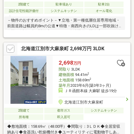
2階建て
駐車場あり
駐車2台
設計住宅性能評価付
システムキッチン
オール電化
－物件のおすすめポイント－▼立地・第一種低層住居専用地域・
前面道路は幅員約8mの公道▼特徴・南西向きのLDは一部吹抜け
仕様・会話が弾む対面式キッチン、食洗機付・開放感のあるリビ
ング階段・2か所のWIC等、室内随所に収納を設置・玄関ドアシリ
ンダーは電子錠採用・お庭・カーポート2台分有(車種による)▼設
北海道江別市大麻泉町 2,698万円 3LDK
備・太陽光パネル・蓄電池・床暖房・エコキュート・浴槽自動洗
浄機能・LOW-Eトリプルガラス▼周辺環境・わんぱく公園 徒歩1
分(約10m)■ ご希望の住まい探しをお手伝いします
2,698
万円
━━━━━・・・物件の詳細・ご相談はお気軽にお問い合わせく
間取り
3LDK
ださい。
2
建物面積
94.41m
2
土地面積
158.69m
築年月
2023年6月(築3年3ヶ月)
ＪＲ函館本線 大麻駅 徒歩19分
北海道江別市大麻泉町
2階建て
都市ガス
システムキッチン
所有権
即入居可
◆敷地面積：158.69㎡（48.00坪）◆間取り：3ＬＤＫ◆全居室収
納あり◆食器洗い乾燥機付き◆ユーティリティに電動物干しあり