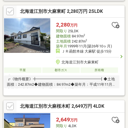
北海道江別市大麻東町 2,280万円 2SLDK
2,280
万円
間取り
2SLDK
2
建物面積
84.97m
2
土地面積
242.87m
築年月
1999年11月(築26年10ヶ月)
ＪＲ函館本線 大麻駅 徒歩15分
北海道江別市大麻東町
平屋
都市ガス
所有権
┏《物件概要》╋━━━━━━━━━━━━━━━━━┫◆土地
面積：242.87m2◆建物面積：84.97m2◆築年月：平成11年11月築
◆接道：南東側7.0m◆平屋の戸建◆間取：2SLDK◆用途：第1種
低層住居専用地域┏《ライフインフォメーション》
╋━━━━━━━━━━━━━━━━━┫◆JR函館本線「大麻」
北海道江別市大麻桜木町 2,649万円 4LDK
駅 徒歩15分（約1190m）◆トライアル江別大麻店 徒歩7分
（約500m）◆セイコーマート大麻東町店 徒歩5分（約370m）
◆ツルハドラッグ大麻店 徒歩8分（約580m）◆大麻東小学校
2,649
万円
徒歩3分（約220m）◆大麻東中学校 徒歩22分（約1700m）
間取り
4LDK