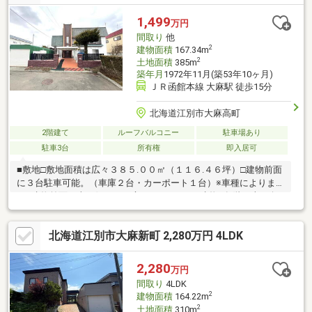
1,499
万円
間取り
他
2
建物面積
167.34m
2
土地面積
385m
築年月
1972年11月(築53年10ヶ月)
ＪＲ函館本線 大麻駅 徒歩15分
北海道江別市大麻高町
2階建て
ルーフバルコニー
駐車場あり
駐車3台
所有権
即入居可
■敷地□敷地面積は広々３８５.００㎡（１１６.４６坪）□建物前面
に３台駐車可能。（車庫２台・カーポート１台）※車種によりま
す□建物前面（南西側）にお庭があります。■建物□各階、南西向
きリビングで陽当り良好。□玄関を共有し、程良い距離感を叶え
ます。□水回りが各階にあり、それぞれの生活リズムを保てま
北海道江別市大麻新町 2,280万円 4LDK
す。■周辺環境□「セイコーマート」徒歩４分・「ツルハドラッ
グ」徒歩１１分・「トライアル」徒歩１３分□徒歩１５分圏内に
内科・小児科・耳鼻科があり安心。□徒歩１０分圏内に保育園や
2,280
万円
児童会館があり、子育て家族にも適した環境。□徒歩３分の「大
間取り
4LDK
麻東公園」は野球場やテニスコート設備あり。
2
建物面積
164.22m
2
土地面積
310m