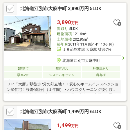
北海道江別市大麻中町 3,890万円 5LDK
3,890
万円
間取り
5LDK
2
建物面積
121.6m
2
土地面積
202.95m
築年月
2011年11月(築14年10ヶ月)
ＪＲ函館本線 大麻駅 徒歩7分
北海道江別市大麻中町
2階建て
都市ガス
駐車場あり
駐車2台
システムキッチン
所有権
ＪＲ「大麻」駅徒歩7分の好立地！・安心のホームインスペクショ
ン済住宅！設備保証付（１年間）・ハウスクリーニング後引渡し
条件付き！・駐車は２台（カーポート及び青空）・大型の物置も
あり屋外の収納スペースもゆったり確保されています。・南西・
南東角地の為日当り良好です！・都市ガスエコジョーズセントラ
北海道江別市大麻高町 1,499万円 6LDK
ルの為経済的です。※Ｒ６年８月末交換済み・火の心配が少ない
ＩＨクッキングヒーター北欧でうまれ日本で育った家「スウェー
デンハウス」の高断熱・高気密・高耐久住宅！「スウェーデンハ
1,499
万円
ウス」の木製サッシ３層ガラス窓で暖かく過ごしやすい住宅で