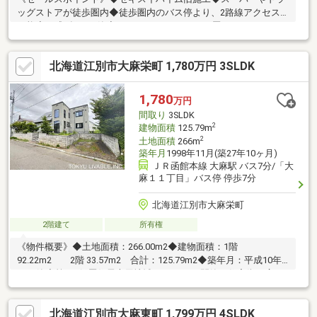
ッグストアが徒歩圏内◆徒歩圏内のバス停より、2路線アクセス
可能◆平成8年12月築◆4LDKのためファミリー層におすすめで
す！◆土地面積：314.50m2（約95.13坪）◆建物面積：
135.94m2（約41.12坪）《ライフインフォメーション》◆フードD
北海道江別市大麻栄町 1,780万円 3SLDK
365LISTA店 徒歩6分（約480m）◆トライアル江別大麻店 徒歩
6分（約470m）◆ツルハドラッグ大麻北町店 徒歩7分（約
540m）◆そのまち公園 徒歩1分（約20m）◆大麻東小学校 徒
1,780
万円
歩8分（約570m）◆大麻東中学校 徒歩14分（約1020m）
間取り
3SLDK
2
建物面積
125.79m
2
土地面積
266m
築年月
1998年11月(築27年10ヶ月)
ＪＲ函館本線 大麻駅 バス7分/「大
麻１１丁目」バス停 停歩7分
北海道江別市大麻栄町
2階建て
所有権
《物件概要》◆土地面積：266.00m2◆建物面積：1階
92.22m2 2階 33.57m2 合計：125.79m2◆築年月：平成10年
11月築◆第1種低層住居専用地域のため、 閑静な住宅街が広が
っております。◆接道：南西側8.0m《ライフインフォメーショ
ン》◆ホクレンショップFoodFarm大麻北町店 徒歩4分（約
北海道江別市大麻東町 1,799万円 4SLDK
310m）◆ツルハドラッグ江別住吉店 徒歩6分（約480m）◆セ