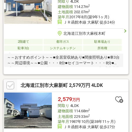
間取り
4LDK
良品、エブリモール
2
建物面積
114.27m
2
土地面積
202.07m
築年月
2017年8月(築9年1ヶ月)
ＪＲ函館本線 大麻駅 徒歩24分
北海道江別市大麻桜木町
2階建て
都市ガス
駐車場あり
駐車3台
システムキッチン
所有権
～～おすすめポイント～～■全居室収納あり■間接照明あり■車3台
～～周辺環境～～■公園・・・8分■セイコーマート・・・8分■セ
ブンイレブン・・・12分■スーパーアークス・・・12分■大麻小学
校・・・12分■大麻中学校・・・8分現在居住中のため、見学を希
望の際は事前にご連絡ください。▼▼打ち合わせ・見学プランご
北海道江別市大麻新町 2,579万円 4LDK
用意しております▼▼＜探し始めの方向け＞しっかりコース
(1h~)/サクッとコース(0.5h~)詳しくは物件詳細下段の「イベント
情報」をご覧ください。
2,579
万円
間取り
4LDK
2
建物面積
114.68m
2
土地面積
229.33m
築年月
1987年10月(築38年11ヶ月)
ＪＲ函館本線 大麻駅 徒歩27分