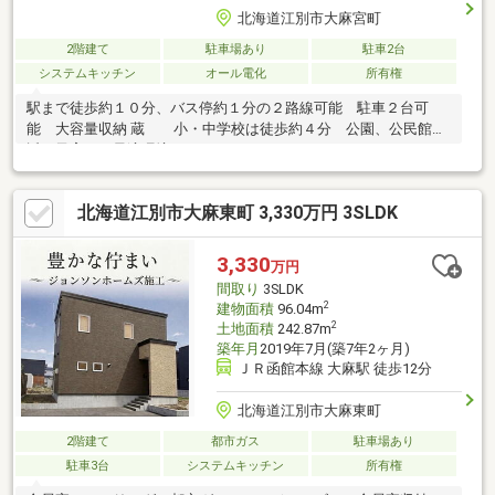
北海道江別市大麻宮町
2階建て
駐車場あり
駐車2台
システムキッチン
オール電化
所有権
駅まで徒歩約１０分、バス停約１分の２路線可能 駐車２台可
能 大容量収納 蔵 小・中学校は徒歩約４分 公園、公民館も
近く子育てに最適環境です
北海道江別市大麻東町 3,330万円 3SLDK
3,330
万円
間取り
3SLDK
2
建物面積
96.04m
2
土地面積
242.87m
築年月
2019年7月(築7年2ヶ月)
ＪＲ函館本線 大麻駅 徒歩12分
北海道江別市大麻東町
2階建て
都市ガス
駐車場あり
駐車3台
システムキッチン
所有権