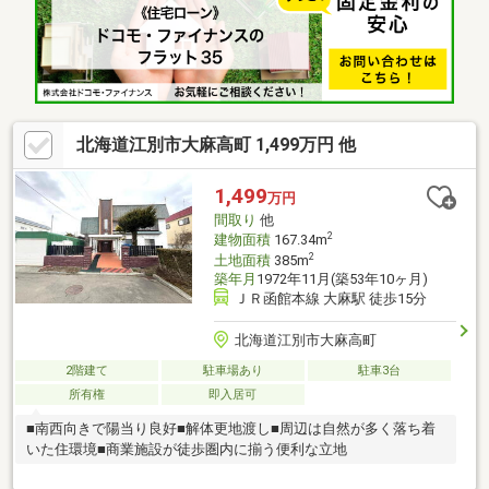
セイコーマート徒歩４分・ツルハドラッグ徒歩１１分・トライア
ル徒歩１３分・徒歩１５分圏内に内科・小児科・耳鼻科があり安
心・徒歩１０分圏内に保育園や児童会館、児童センターがあり、
子育て家族にも適した環境
北海道江別市大麻高町 1,499万円 他
1,499
万円
間取り
他
2
建物面積
167.34m
2
土地面積
385m
築年月
1972年11月(築53年10ヶ月)
ＪＲ函館本線 大麻駅 徒歩15分
北海道江別市大麻高町
2階建て
駐車場あり
駐車3台
所有権
即入居可
■南西向きで陽当り良好■解体更地渡し■周辺は自然が多く落ち着
いた住環境■商業施設が徒歩圏内に揃う便利な立地