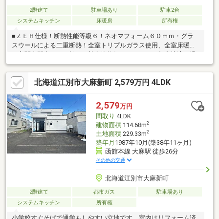
2階建て
駐車場あり
駐車2台
システムキッチン
床暖房
所有権
■ＺＥＨ仕様！断熱性能等級６！ネオマフォーム６０ｍｍ・グラ
スウールによる二重断熱！全室トリプルガラス使用、全室床暖房
（玄関土間含む）、第１種熱交換換気システムで１年中快適に過
ごせます♪ ■ウルトラファインバブル標準仕様：大変な家事であ
る「掃除、洗濯食器洗い」が楽になります。「キッチン、トイ
北海道江別市大麻新町 2,579万円 4LDK
レ、洗濯、排水」等の配管の汚れも落とし、キレイをキープ！■
有限会社三邦工務店施工の新築一戸建住宅！■ハイブリッド給湯
暖房システムＶＩＶＩＤＯ最適な運転をＡＩで自動判断し、ガス
2,579
万円
と電気を切換えします。
間取り
4LDK
2
建物面積
114.68m
2
土地面積
229.33m
築年月
1987年10月(築38年11ヶ月)
函館本線 大麻駅 徒歩26分
その他の交通
北海道江別市大麻新町
2階建て
都市ガス
駐車場あり
システムキッチン
所有権
小学校すぐそばで通学もしやすい立地です。室内はリフォーム済