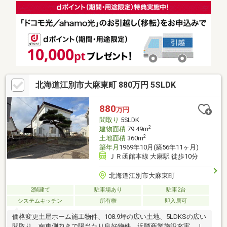
確保した開放的な間取り●浴室は「ひばの木仕様」の豪華な造り
となっており、日々の疲れを木の香りで癒やしてくれます♪バス停
が目の前、さらに隣接してコンビニ（ローソン）があるため利便
性も申し分ありません。◆リフォーム歴多数2016年外壁2020年キ
ッチン、エアコン、内装2023年内窓、洗面台
北海道江別市大麻東町 880万円 5SLDK
880
万円
間取り
5SLDK
2
建物面積
79.49m
2
土地面積
360m
築年月
1969年10月(築56年11ヶ月)
ＪＲ函館本線 大麻駅 徒歩10分
北海道江別市大麻東町
2階建て
駐車場あり
駐車2台
システムキッチン
所有権
即入居可
価格変更土屋ホーム施工物件、108.9坪の広い土地、5LDKSの広い
間取り、南東側向きで陽当たり良好物件、近隣商業施設充実、JR