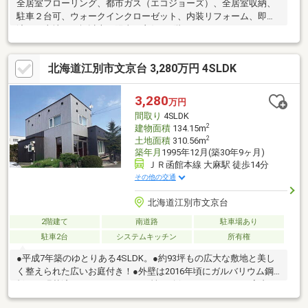
全居室フローリング、都市ガス（エコジョーズ）、全居室収納、
駐車２台可、ウォークインクローゼット、内装リフォーム、即引
渡可、土地７０坪以上、陽当り良好、2階ランドリースペースあ
り、閑静な住宅地、ＬＤＫ２０畳以上、前道６ｍ以上、整形地、
シャワー付洗面化粧台、ハイルーフ駐車場、２階建、物置あり、
北海道江別市文京台 3,280万円 4SLDK
ＴＶモニタ付インターホン、緑豊かな住宅地、平坦地
3,280
万円
間取り
4SLDK
2
建物面積
134.15m
2
土地面積
310.56m
築年月
1995年12月(築30年9ヶ月)
ＪＲ函館本線 大麻駅 徒歩14分
その他の交通
北海道江別市文京台
2階建て
南道路
駐車場あり
駐車2台
システムキッチン
所有権
●平成7年築のゆとりある4SLDK。●約93坪もの広大な敷地と美し
く整えられた広いお庭付き！●外壁は2016年頃にガルバリウム鋼
板へと張替済みで、メンテナンス性も確保されています♪●室内に
はサンルームやテラスを備え、1階・2階ともに8帖以上の居室を