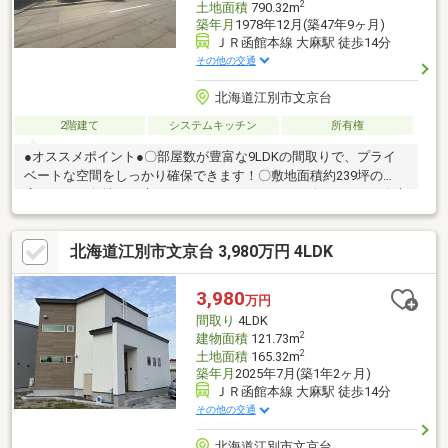
2
土地面積
790.32m
築年月
1978年12月(築47年9ヶ月)
ＪＲ函館本線 大麻駅 徒歩14分
その他の交通
北海道江別市文京台
2階建て
システムキッチン
所有権
●オススメポイント●〇部屋数が豊富な9LDKの間取りで、プライ
ベートな空間をしっかり確保できます！〇敷地面積約239坪の
広々とした敷地！お庭でのガーデニングやBBQも楽しめます♪〇大
家族や二世帯でのご同居にもゆとりをもって対応できる広々とし
た住空間です！〇建物面積約180㎡のゆとりある室内！趣味の部
北海道江別市文京台 3,980万円 4LDK
屋やリモートワーク部屋も作れます！〇日当たりの良いお庭や駐
車スペースも確保された、ゆったり過ごせる一戸建てです♪お気軽
にお問合せくださいませ♪
3,980
万円
間取り
4LDK
2
建物面積
121.73m
2
土地面積
165.32m
築年月
2025年7月(築1年2ヶ月)
ＪＲ函館本線 大麻駅 徒歩14分
その他の交通
北海道江別市文京台