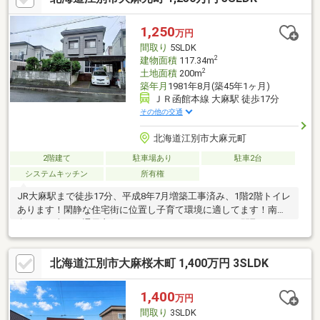
ォームの必要なく、すぐに快適な暮らしをスタート。■文教地区
の住環境：教育施設や公園が近く、子育てに適した安全で落ち着
1,250
万円
いた環境。■駐車スペース4台分：車種により最大4台駐車可能。
間取り
5SLDK
来客時も安心のゆとりあるスペース。
2
建物面積
117.34m
2
土地面積
200m
築年月
1981年8月(築45年1ヶ月)
ＪＲ函館本線 大麻駅 徒歩17分
その他の交通
北海道江別市大麻元町
2階建て
駐車場あり
駐車2台
システムキッチン
所有権
JR大麻駅まで徒歩17分、平成8年7月増築工事済み、1階2階トイレ
あります！閑静な住宅街に位置し子育て環境に適してます！南西
向きで日当たり通風良好！5SLDKなのでゆったりした間取りで
す！
北海道江別市大麻桜木町 1,400万円 3SLDK
1,400
万円
間取り
3SLDK