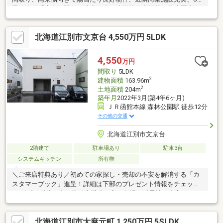
函館本線「大麻」駅まで徒歩10分、小学校・中学校が徒歩圏内の
ため、小さなお子様がいらっしゃるファミリー層にも需要が高い
立地環境です。
北海道江別市文京台 4,550万円 5LDK
4,550
万円
間取り
5LDK
2
建物面積
163.96m
2
土地面積
204m
築年月
2022年3月(築4年6ヶ月)
ＪＲ函館本線 森林公園駅 徒歩12分
その他の交通
北海道江別市文京台
2階建て
駐車場あり
駐車3台
システムキッチン
所有権
＼ご来店特典あり／初めての家探し・売却の不安を解消する「カ
スタマーブック」進呈！詳細は下部のプレゼント情報をチェック
♪■ダブル断熱＋省令準耐火構造で寒い冬場や耐震性も安心。■WIC
や納戸が備わり、スッキリ快適な生活をサポート。■完全分離型2
世帯住宅！玄関2箇所付きでプライバシーを確保。ホールから1階
北海道江別市大麻元町 1,250万円 5SLDK
と2階を自由に行き来可能。■築年数が浅く、室内状況良好。リフ