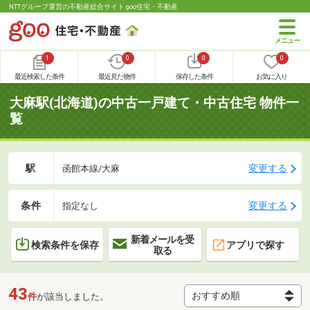
NTTグループ運営の不動産総合サイト goo住宅・不動産
1
0
0
0
最近検索した条件
最近見た物件
保存した条件
お気に入り
大麻駅(北海道)の中古一戸建て・中古住宅 物件一
覧
駅
変更する
函館本線/大麻
条件
変更する
指定なし
新着メールを受
検索条件を保存
アプリで探す
取る
43
件
が該当しました。