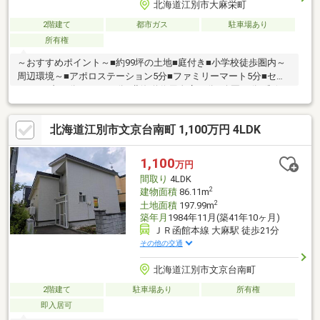
北海道江別市大麻栄町
2階建て
都市ガス
駐車場あり
所有権
～おすすめポイント～■約99坪の土地■庭付き■小学校徒歩圏内～
周辺環境～■アポロステーション5分■ファミリーマート5分■セブ
ンイレブン6分■ツルハ7分■北海道信用金庫10分■公園10分■郵便
局11分■大麻泉小学校10分■大麻東中学校13分※現状有姿渡しとな
ります。※本物件は2階と車庫部分が増築未登記となっておりま
北海道江別市文京台南町 1,100万円 4LDK
す。 そのため、記載面積と相違があることをご了承ください。
▼▼打ち合わせ・見学プランご用意しております▼▼＜探し始め
の方向け＞しっかりコース(1h~)/サクッとコース(0.5h~)詳しくは
1,100
万円
物件詳細下段の「イベント情報」をご覧ください。
間取り
4LDK
2
建物面積
86.11m
2
土地面積
197.99m
築年月
1984年11月(築41年10ヶ月)
ＪＲ函館本線 大麻駅 徒歩21分
その他の交通
北海道江別市文京台南町
2階建て
駐車場あり
所有権
即入居可