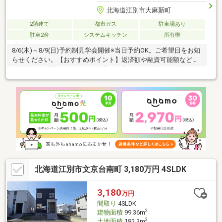
北海道江別市大麻新町
2階建て
都市ガス
駐車場あり
駐車2台
システムキッチン
所有権
8/6(木)～8/9(日)予約制見学会開催※当日予約OK。ご希望日をお知
らせください。【おすすめポイント】返済額や融資可能額など、
お客様のご希望にあわせてご提案。住宅ローンが初めての方でも
お気軽にご相談ください【周辺施設】JR函館本線「大麻駅」まで
約2100ｍ（徒歩27分）ホクレンショップ大麻北町店様まで約
650m（徒歩9分）セブンイレブン江別大麻北町町店様まで約750
ｍ（徒歩10分）大麻泉小学校まで約350ｍ（徒歩5分）大麻中学校
まで約1200ｍ（徒歩15分）医療法人渓和会 江別病院様まで約
1500m（徒歩19分）
北海道江別市文京台南町 3,180万円 4SLDK
3,180
万円
間取り
4SLDK
2
建物面積
99.36m
2
土地面積
182.3m