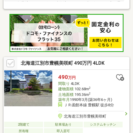
す）※舗装済み ●ドッグラン造作済みのため、犬を飼われる方に最
適です ●１階はほぼ全面床暖房で、冬も暖かく快適です●暖房はガ
ス（エコジョーズ）と電気のハイブリッド仕様です ●エアコン・
ＩＨ・食洗器・食器棚・物置など設置済み ●窓が多く吹き抜けも
あり、とても日当たりの良い明るいお家です ●大きな公園の「豊
幌公園」徒歩1分、JR函館本線「豊幌」駅徒歩9分●家の目の前が
広大な草原で、建物が建つ心配もありません
北海道江別市豊幌美咲町 490万円 4LDK
490
万円
間取り
4LDK
2
建物面積
102.68m
2
土地面積
195.36m
築年月
1990年3月(築36年6ヶ月)
ＪＲ函館本線 豊幌駅 徒歩8分
北海道江別市豊幌美咲町
2階建て
駐車場あり
システムキッチン
所有権
即入居可