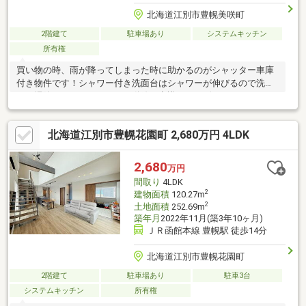
北海道江別市豊幌美咲町
2階建て
駐車場あり
システムキッチン
所有権
買い物の時、雨が降ってしまった時に助かるのがシャッター車庫
付き物件です！シャワー付き洗面台はシャワーが伸びるので洗髪
もお掃除もラクラクですよ！動線を意識したデザインのシステム
キッチン付きで作業能率が上がります！こちらは中古の戸建て物
件です！全居室収納はスペースを有効に活用できるのでお薦めで
北海道江別市豊幌花園町 2,680万円 4LDK
す！お子様のいらっしゃるご家庭にもオススメの、4LDK物件で子
供達と楽しく生活を送りましょう(^o^)
2,680
万円
間取り
4LDK
2
建物面積
120.27m
2
土地面積
252.69m
築年月
2022年11月(築3年10ヶ月)
ＪＲ函館本線 豊幌駅 徒歩14分
北海道江別市豊幌花園町
2階建て
駐車場あり
駐車3台
システムキッチン
所有権