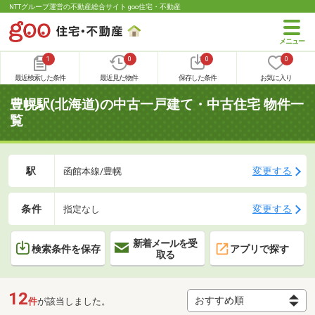
NTTグループ運営の不動産総合サイト goo住宅・不動産
1
0
0
0
最近検索した条件
最近見た物件
保存した条件
お気に入り
豊幌駅(北海道)の中古一戸建て・中古住宅 物件一
覧
駅
変更する
函館本線/豊幌
条件
変更する
指定なし
新着メールを受
検索条件を保存
アプリで探す
取る
12
件
が該当しました。