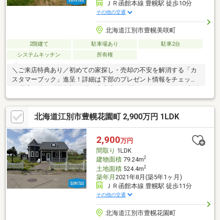
ＪＲ函館本線 豊幌駅 徒歩10分
その他の交通
北海道江別市豊幌美咲町
2階建て
駐車場あり
駐車2台
システムキッチン
所有権
＼ご来店特典あり／初めての家探し・売却の不安を解消する「カ
スタマーブック」進呈！詳細は下部のプレゼント情報をチェック
♪●居室は全て6帖以上で2階の主寝室は10帖あり、ゆとりある生活
を叶えます。●大型の納戸には季節物の洋服や布団、アウトドア
用品までご家族の物を一挙に収納！●全居室収納付きで居住空間
北海道江別市豊幌花園町 2,900万円 1LDK
を最大限広く利用し、お好みのインテリアで毎日の生活も彩られ
ます！●1階にはユーティリティの動線が集約され、忙しい毎日の
家事をサポートしてくれます。●前面のお庭は駐車スペースの他
2,900
万円
に、休日の憩いの場にもなります。 BBQや家庭菜園、夏の水遊
間取り
1LDK
びや冬は排雪スペースにも困りません！
2
建物面積
79.24m
2
土地面積
524.4m
築年月
2021年8月(築5年1ヶ月)
ＪＲ函館本線 豊幌駅 徒歩11分
その他の交通
北海道江別市豊幌花園町