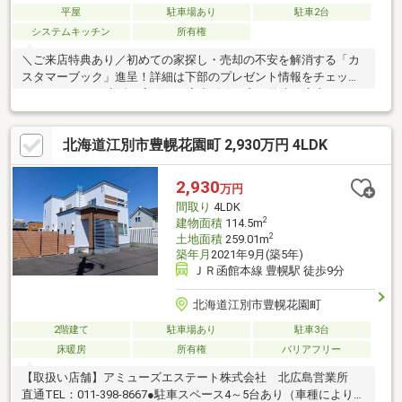
平屋
駐車場あり
駐車2台
システムキッチン
所有権
＼ご来店特典あり／初めての家探し・売却の不安を解消する「カ
スタマーブック」進呈！詳細は下部のプレゼント情報をチェック
♪●ワンフロアで生活が完結し、家事動線が良く将来も安心。●
広々約158坪の敷地で、ガーデニングやドッグランなど多彩に楽
しめます。●ウォークインクローゼット、シューズクローゼッ
北海道江別市豊幌花園町 2,930万円 4LDK
ト、パントリー、物置を備えた収納豊富な設計。●水廻り2WAY仕
様で、毎日の家事負担を軽減し、忙しい朝や家事時間をサポート
します。●継ぎ目が少なくお手入れがしやすい人造大理石一体型
2,930
万円
キッチンを採用。●LOW-E複層ガラスやエコジョーズで、快適な
間取り
4LDK
室内環境とランニングコスト軽減を両立。
2
建物面積
114.5m
2
土地面積
259.01m
築年月
2021年9月(築5年)
ＪＲ函館本線 豊幌駅 徒歩9分
北海道江別市豊幌花園町
2階建て
駐車場あり
駐車3台
床暖房
所有権
バリアフリー
【取扱い店舗】アミューズエステート株式会社 北広島営業所
直通TEL：011-398-8667●駐車スペース4～5台あり（車種によりま