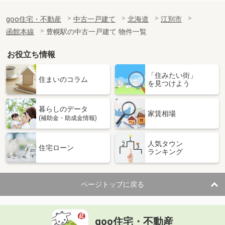
goo住宅・不動産
中古一戸建て
北海道
江別市
函館本線
豊幌駅の中古一戸建て 物件一覧
お役立ち情報
「住みたい街」
住まいのコラム
を見つけよう
暮らしのデータ
家賃相場
(補助金・助成金情報)
人気タウン
住宅ローン
ランキング
ページトップに戻る
goo住宅・不動産