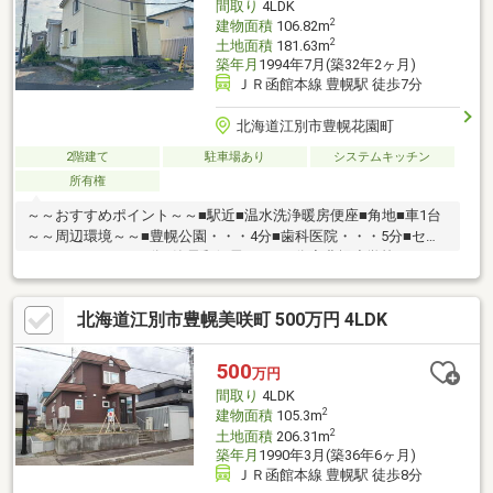
間取り
4LDK
2
建物面積
106.82m
2
土地面積
181.63m
築年月
1994年7月(築32年2ヶ月)
ＪＲ函館本線 豊幌駅 徒歩7分
北海道江別市豊幌花園町
2階建て
駐車場あり
システムキッチン
所有権
～～おすすめポイント～～■駅近■温水洗浄暖房便座■角地■車1台
～～周辺環境～～■豊幌公園・・・4分■歯科医院・・・5分■セイ
コーマート・・・6分■簡易郵便局・・・7分◆豊幌小学校・・・
11分◆江陽中学校・・・9分(車)現在居住中のため、見学を希望の
際は事前にご連絡ください。▼▼打ち合わせ・見学プランご用意
北海道江別市豊幌美咲町 500万円 4LDK
しております▼▼＜探し始めの方向け＞しっかりコース(1h~)/サ
クッとコース(0.5h~)詳しくは物件詳細下段の「イベント情報」を
ご覧ください。
500
万円
間取り
4LDK
2
建物面積
105.3m
2
土地面積
206.31m
築年月
1990年3月(築36年6ヶ月)
ＪＲ函館本線 豊幌駅 徒歩8分