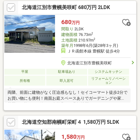
北海道江別市豊幌美咲町 680万円 2LDK
680
万円
間取り
2LDK
2
建物面積
76.73m
2
土地面積
210.97m
築年月
1998年6月(築28年3ヶ月)
ＪＲ函館本線 豊幌駅 徒歩4分
北海道江別市豊幌美咲町
平屋
駐車場あり
システムキッチン
リフォームリノベーシ
所有権
即入居可
ョン
両隣、前面に建物がなく圧迫感もなし！セイコーマート徒歩2分で
お買い物にも便利！南面お庭スペースありでガーデニングや家庭
菜園も可能です！静かで自然豊かな豊幌地区！のびのびゆったり
と新生活を！
北海道空知郡南幌町栄町４ 1,580万円 5LDK
1,580
万円