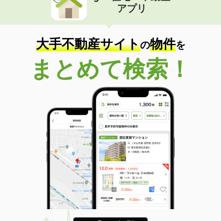
アプリ
大手不動産サイト
物件
の
を
まとめて検索！