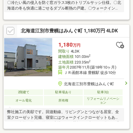
〇冷たい風の侵入を防ぐ窓ガラス3枚のトリプルサッシ仕様。〇北
海道の冬も快適に過ごせるダブル断熱の戸建。〇ウォークインク
ローゼット、パントリー、シューズクローク等があり収納スペー
スに困らない造り。〇灯油セントラル暖房・給湯仕様〇オープン
キッチン・IHシステムキッチン・食器洗浄機・タッチレス水栓・
北海道江別市豊幌はみんぐ町 1,180万円 4LDK
カップボード・可能棚付きパントリーあり豊富な収納と快適なキ
ッチンスペース〇脱衣所には物干しスペースが豊富にあり、洗濯
機をおいても快適な広さ〇追い焚き機能付きユニットバス〇洗面
1,180
万円
台は玄関からアクセス可能、シューズクロークあり〇吹き抜けが
間取り
4LDK
あり、陽当たり良好〇トイレは2カ所〇玄関はゆとりの広さ
2
建物面積
101.03m
2
土地面積
220.35m
築年月
2007年11月(築18年10ヶ月)
ＪＲ函館本線 豊幌駅 徒歩10分
北海道江別市豊幌はみんぐ町
2階建て
駐車場あり
駐車3台
リフォームリノベーシ
オール電化
所有権
ョン
弊社施工の美邸です。回遊動線、リビングンとつながる居室、全
室クローゼット完備、寝室にはウォークインクローゼットもあり
ます。自然に囲まれ静かな土地ですが札幌まで車で４４分、JR豊
幌駅より４１分で行けます。