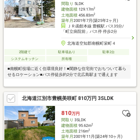
間取り
5LDK
2
建物面積
129.17m
2
土地面積
456.83m
築年月
2001年7月(築25年2ヶ月)
ＪＲ函館本線 豊幌駅 バス35分/
「町立病院前」バス停 停歩2分
北海道空知郡南幌町栄町４
2階建て
駐車場あり
駐車2台
システムキッチン
所有権
■南幌町役場に近く住環境良好！■閑静な住宅街でおちついて暮ら
せるロケーション■バス停徒歩約2分で北広島駅まで通えます
北海道江別市豊幌美咲町 810万円 3SLDK
810
万円
間取り
3SLDK
2
建物面積
95.62m
2
土地面積
216m
築年月
2001年11月(築24年10ヶ月)