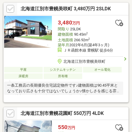
北海道江別市豊幌美咲町 3,480万円 2SLDK
3,480
万円
間取り
2SLDK
2
建物面積
90.45m
2
土地面積
266.92m
築年月
2022年6月(築4年3ヶ月)
ＪＲ函館本線 豊幌駅 徒歩6分
北海道江別市豊幌美咲町
平屋
システムキッチン
オール電化
床暖房
所有権
一条工務店の長期優良住宅認定物件です♪建物面積は90.45平米と
なっており広さも十分ではないでしょうか♪懐かしさを感じる雰囲
気が魅力の2022年6月築の物件です♪捨てずに取っておきたい物
も、大容量の納戸なら収納しておけます♪システムキッチンは使い
やすく汚れにくいのでご好評です♪床暖房付きの物件です♪(^o^)
北海道江別市豊幌花園町 550万円 4LDK
550
万円