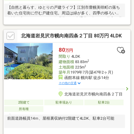
【自然と暮らす、ゆとりの戸建ライフ】江別市豊幌美咲町の落ち
着いた住宅街に佇む戸建住宅。周辺は緑が多く、四季の移ろいを
身近に感じられる穏やかな住環境です♪交通量も少なく、子育て世
帯や静かな暮らしを求める方にもおすすめ◎敷地にはゆとりがあ
り、駐車スペースやお庭の活用も◎家庭菜園やＢＢＱなど、戸建
北海道岩見沢市幌向南四条２丁目 80万円 4LDK
ならではの楽しみが広がります！室内は日当たり・風通しともに
良好で、明るく開放的な空間◎家族が自然と集まるリビングを中
心に、暮らしやすい間取り設計です！都市部の喧騒から少し離
80
万円
れ、自然と調和したスローライフを始めてみませんか？実際の住
間取り
4LDK
み心地はぜひ現地でご体感ください。
2
建物面積
83.83m
2
土地面積
225m
築年月
1979年7月(築47年2ヶ月)
函館本線 幌向駅 徒歩14分
その他の交通
北海道岩見沢市幌向南四条２丁目
2階建て
駐車場あり
駐車2台
所有権
前面道路幅員14ｍ、屋根裏収納付2階建て4LDK、駐車2台可能