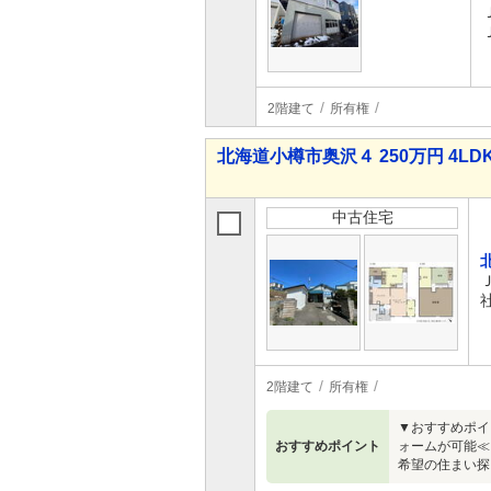
2階建て
所有権
北海道小樽市奥沢４ 250万円 4LD
中古住宅
2階建て
所有権
▼おすすめポイ
おすすめポイント
ォームが可能≪
希望の住まい探