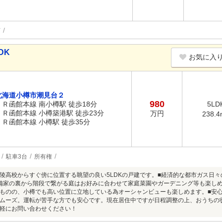
可
DK
お気に入
北海道小樽市潮見台２
980
ＪＲ函館本線 南小樽駅 徒歩18分
5LD
ＪＲ函館本線 小樽築港駅 徒歩23分
万円
238.4
ＪＲ函館本線 小樽駅 徒歩35分
駐車3台
所有権
陵高校からすぐ傍に位置する眺望の良い5LDKの戸建です。■経済的な都市ガス日
備家の裏から階段で繋がる庭はお好みに合わせて家庭菜園やガーデニング等も楽し
ものの、小樽でも高い位置に立地している為オーシャンビューも楽しめます。■安
ムーズ。運転が苦手な方でも安心です。現在居住中ですが日程調整の上、おうちの
軽にお問い合わせください！