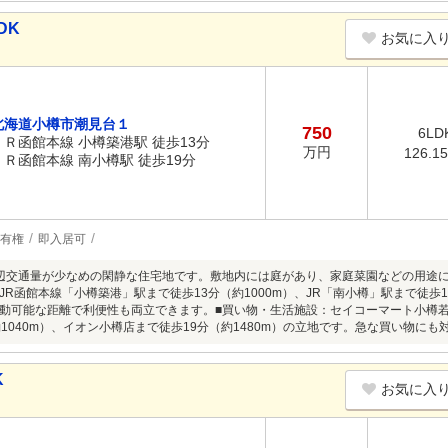
DK
お気に入
北海道小樽市潮見台１
750
6LD
ＪＲ函館本線 小樽築港駅 徒歩13分
万円
126.1
ＪＲ函館本線 南小樽駅 徒歩19分
有権
即入居可
辺交通量が少なめの閑静な住宅地です。敷地内には庭があり、家庭菜園などの用途
JR函館本線「小樽築港」駅まで徒歩13分（約1000m）、JR「南小樽」駅まで徒歩1
動可能な距離で利便性も両立できます。■買い物・生活施設：セイコーマート小樽若
約1040m）、イオン小樽店まで徒歩19分（約1480m）の立地です。急な買い物にも
K
お気に入