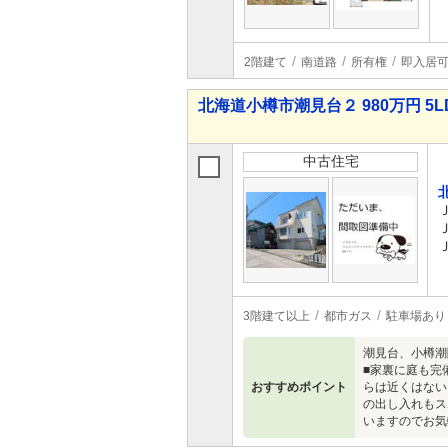
2階建て
南道路
所有権
即入居
北海道小樽市潮見台２ 980万円 5L
中古住宅
3階建て以上
都市ガス
駐車場あり
潮見台、小樽潮
■家裏に庭も完
おすすめポイント
らは近くはない
の出し入れもス
いますのでお気