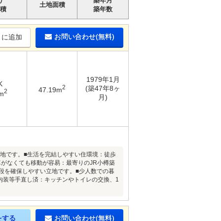
り
築年月
土地面積
積
築年数
お問い合わせ(無料)
りに追加
1979年1月
K
2
(築47年8ヶ
47.19m
2
m
月)
立地です。■生活を完結しやすい住環境：徒歩
がなくても移動が容易：最寄りのJR小樽築
段を確保しやすい立地です。■少人数での暮
内装等手直し済：キッチンやトイレの交換、1
をする
お問い合わせ(無料)