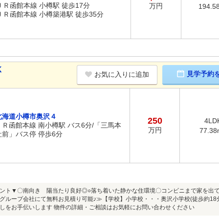
ＪＲ函館本線 小樽駅 徒歩17分
万円
194.5
ＪＲ函館本線 小樽築港駅 徒歩35分
K
見学予約
お気に入りに追加
北海道小樽市奥沢４
250
4LD
ＪＲ函館本線 南小樽駅 バス6分/「三馬本
万円
77.38
社前」バス停 停歩6分
ント▼〇南向き 陽当たり良好◎○落ち着いた静かな住環境〇コンビニまで家を出
グループ会社にて無料お見積り可能♪≫【学校】小学校・・・奥沢小学校(徒歩約18分)
しをお手伝いします 物件の詳細・ご相談はお気軽にお問い合わせください