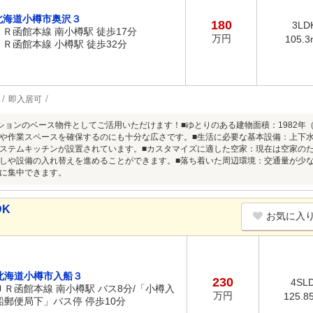
北海道小樽市奥沢３
180
3LD
ＪＲ函館本線 南小樽駅 徒歩17分
万円
105.3
ＪＲ函館本線 小樽駅 徒歩32分
即入居可
ーションのベース物件としてご活用いただけます！■ゆとりのある建物面積：1982年（
や作業スペースを確保するのにも十分な広さです。■生活に必要な基本設備：上下
ステムキッチンが設置されています。■カスタマイズに適した空家：現在は空家の
しや設備の入れ替えを進めることができます。■落ち着いた周辺環境：交通量が少
に集中できます。
DK
お気に入
北海道小樽市入船３
230
4SL
ＪＲ函館本線 南小樽駅 バス8分/「小樽入
万円
125.8
船郵便局下」バス停 停歩10分