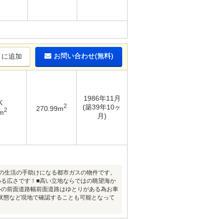
お問い合わせ(無料)
りに追加
1986年11月
K
2
(築39年10ヶ
270.99m
2
m
月)
々の生活の手助けになる都市ガスの物件です。
める広さです！■高い立地ならではの眺望海か
心の前面道路幅前面道路はゆとりがある為お車
状態など現地で確認することも可能となって