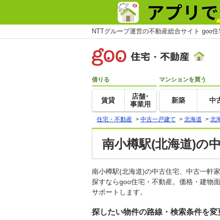
NTTグループ運営の不動産総合サイト goo
借りる
マンションを買う
店舗･
賃貸
新築
中
事業用
住宅・不動産
>
中古一戸建て
>
北海道
>
北
南小樽駅(北海道)の
南小樽駅(北海道)の中古住宅、中古一
探すならgoo住宅・不動産。価格・建物
サポートします。
探したい物件の路線・検索条件を変