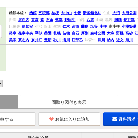
函館本線：
函館
五稜郭
桔梗
大中山
七飯
新函館北斗
仁山
大沼
大沼公園
掛澗
尾白内
東森
森
石倉
落部
野田生
山越
八雲
山崎
黒岩
国縫
長万部
比羅夫
倶知安
小沢
銀山
然別
仁木
余市
蘭島
塩谷
小樽
南小樽
小樽築港
発寒
発寒中央
琴似
桑園
札幌
苗穂
白石
厚別
森林公園
大麻
野幌
高砂
美唄
茶志内
奈井江
豊沼
砂川
滝川
江部乙
妹背牛
深川
納内
近文
旭川
間取り図付き表示
お気に入りに追加
資料請求