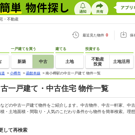
住宅・不動産
0
最近見た物件
保
一戸建てを買う
建てる
投資する
不動産
古
新築
中古
土地
土地活用
投資
海道
>
小樽市
>
函館本線
>
南小樽駅の中古一戸建て 物件一覧
中古一戸建て・中古住宅 物件一覧
軒家などの中古一戸建て物件をご紹介します。中古物件、中古一軒家、中
面積・土地面積・間取り・人気のこだわり条件から物件を簡単検索。理想
更して再検索