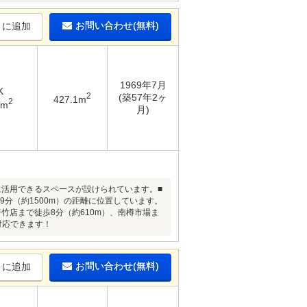
お問い合わせ(無料)
りに追加
1969年7月
K
2
(築57年2ヶ
427.1m
2
5m
月)
に活用できるスペースが設けられています。■
9分（約1500m）の距離に位置しています。
竹店まで徒歩8分（約610m）、南樽市場ま
対応できます！
お問い合わせ(無料)
りに追加