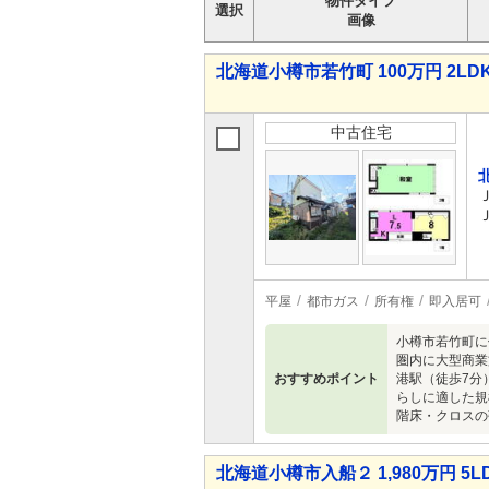
物件タイプ
選択
画像
北海道小樽市若竹町 100万円 2LD
中古住宅
平屋
都市ガス
所有権
即入居可
小樽市若竹町に
圏内に大型商業
おすすめポイント
港駅（徒歩7分
らしに適した規
階床・クロスの
北海道小樽市入船２ 1,980万円 5L