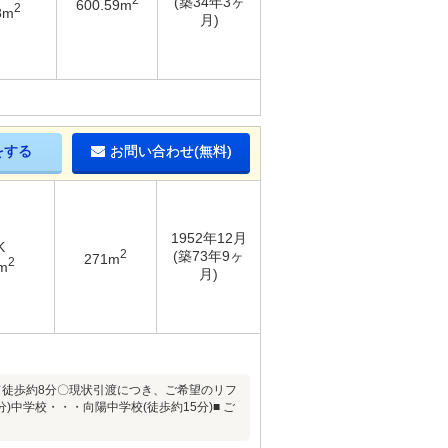
(築34年3ヶ
600.59m
2
8m
月)
をする
お問い合わせ(無料)
1952年12月
K
2
(築73年9ヶ
271m
2
m
月)
て徒歩約8分〇現状引渡につき、ご希望のリフ
中学校・・・向陽中学校(徒歩約15分)■ ご