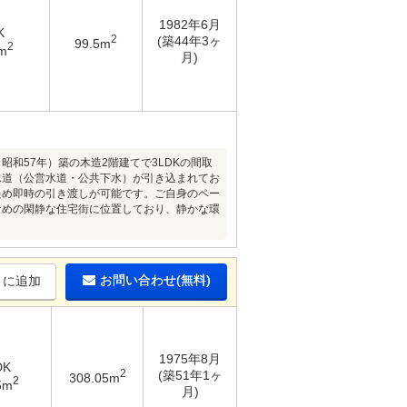
1982年6月
K
2
(築44年3ヶ
99.5m
2
m
月)
昭和57年）築の木造2階建てで3LDKの間取
水道（公営水道・公共下水）が引き込まれてお
ため即時の引き渡しが可能です。ご自身のペー
なめの閑静な住宅街に位置しており、静かな環
お問い合わせ(無料)
りに追加
1975年8月
DK
2
(築51年1ヶ
308.05m
2
5m
月)