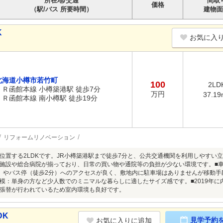
所在地/交通
間取
価格
（駅/バス 所要時間）
建物面
K
お気に入
北海道小樽市若竹町
100
2LD
ＪＲ函館本線 小樽築港駅 徒歩7分
万円
37.19
ＪＲ函館本線 南小樽駅 徒歩19分
リフォームリノベーション
位置する2LDKです。JR小樽築港駅まで徒歩7分と、公共交通機関を利用しやすい
施設や総合病院が揃っており、日常の買い物や通院等の負担が少ない環境です。■車
）やバス停（徒歩2分）へのアクセスが良く、敷地内に駐車場はありませんが移動手
模：単身の方など少人数でのミニマルな暮らしに適したサイズ感です。■2019年に
張替が行われているため室内環境も良好です。
DK
見学予約
お気に入りに追加