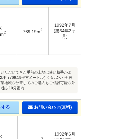
1992年7月
K
2
(築34年2ヶ
769.19m
2
9m
月)
用いただいてきた手前の土地は使い勝手がよ
（769.19平方メートル）◇5LDK・全居
商業地域◇分筆してのご購入もご相談可能◇外
 徒歩10分圏内
をする
お問い合わせ(無料)
1992年6月
K
2