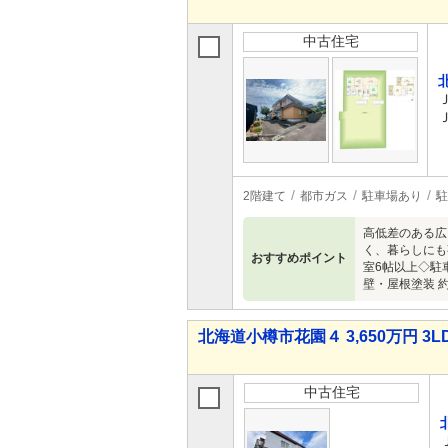
中古住宅
2階建て
都市ガス
駐車場あり
駐
高低差のある広
く、暮らしにも
おすすめポイント
室6帖以上◇駐
壁・屋根塗装 
北海道小樽市花園４ 3,650万円 3L
中古住宅