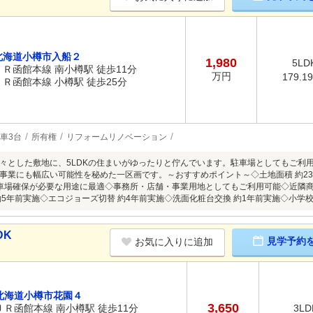
北海道小樽市入船２
1,980
5LD
ＪＲ函館本線 南小樽駅 徒歩11分
万円
179.1
ＪＲ函館本線 小樽駅 徒歩25分
車3台
所有権
リフォームリノベーション
々とした敷地に、5LDKの住まいがゆったりと佇んでいます。駐車場としてもご利
事業にも幅広い可能性を秘めた一区画です。～おすすめポイント～◇土地面積 約232坪
車場確保が必要な用途に最適◇事務所・店舗・事業用地としてもご利用可能◇近隣
約5年前実施◇エコジョーズ切替 約4年前実施◇洗面化粧台交換 約1年前実施◇小学校
DK
見学予約
お気に入りに追加
北海道小樽市花園４
3,650
ＪＲ函館本線 南小樽駅 徒歩11分
3LD