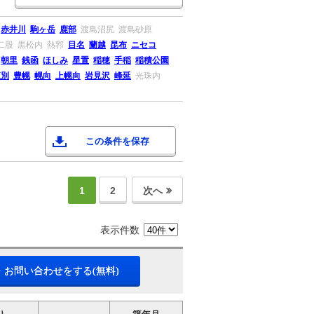
赤井川
駒ヶ岳
鹿部
渡島沼尻
渡島砂原
二股
黒松内
熱郛
目名
蘭越
昆布
ニセコ
朝里
銭函
ほしみ
星置
稲穂
手稲
稲積公園
江別
豊幌
幌向
上幌向
岩見沢
峰延
光珠内
この条件を保存
1
2
次へ
表示件数
・お問い合わせをする(無料)