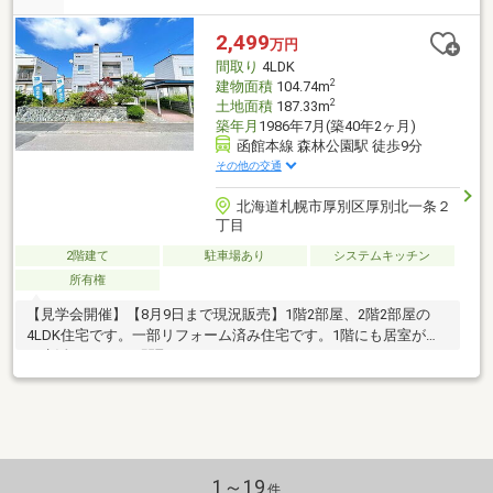
2,499
万円
間取り
4LDK
2
建物面積
104.74m
2
土地面積
187.33m
築年月
1986年7月(築40年2ヶ月)
函館本線 森林公園駅 徒歩9分
その他の交通
北海道札幌市厚別区厚別北一条２
丁目
2階建て
駐車場あり
システムキッチン
所有権
【見学会開催】【8月9日まで現況販売】1階2部屋、2階2部屋の
4LDK住宅です。一部リフォーム済み住宅です。1階にも居室があ
り生活のしやすい間取りです
1～19
件