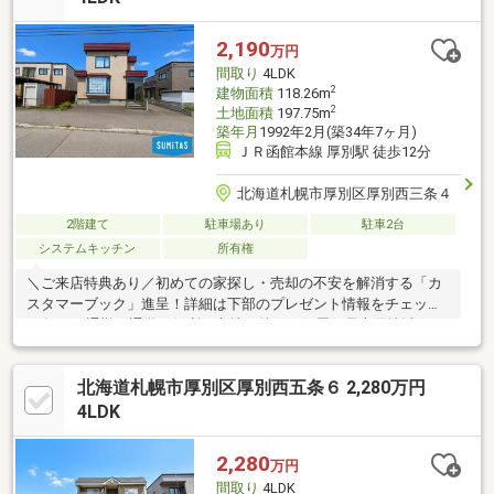
自分好みの住まいへと生まれ変わらせることも可能です。【戸
建・土地どちらでも販売中】土地購入場合は建築条件なく、お好
2,190
万円
きな会社で理想のマイホームを建築できます。
間取り
4LDK
2
建物面積
118.26m
2
土地面積
197.75m
築年月
1992年2月(築34年7ヶ月)
ＪＲ函館本線 厚別駅 徒歩12分
北海道札幌市厚別区厚別西三条４
2階建て
駐車場あり
駐車2台
システムキッチン
所有権
＼ご来店特典あり／初めての家探し・売却の不安を解消する「カ
スタマーブック」進呈！詳細は下部のプレゼント情報をチェック
♪●毎日の通勤・通学に便利な立地と第一種低層住居専用地域なら
ではの落ち着いた住環境が魅力です。●4LDKで子供部屋や在宅ワ
ークスペースなど、ご家族のライフスタイルに合わせて使い分け
北海道札幌市厚別区厚別西五条６ 2,280万円
ができます。●お子様がのびのびと遊べる広々とした厚別西公園
が近くにあり、子育てファミリーに理想的な住環境。●リビング
4LDK
ダイニングにはエアコンが完備されており、夏場も快適に過ごせ
ます。●青空駐車2台可能（車種による）。前面道路は約12mでゆ
2,280
万円
とりがあり、通行や駐車もスムーズ。
間取り
4LDK