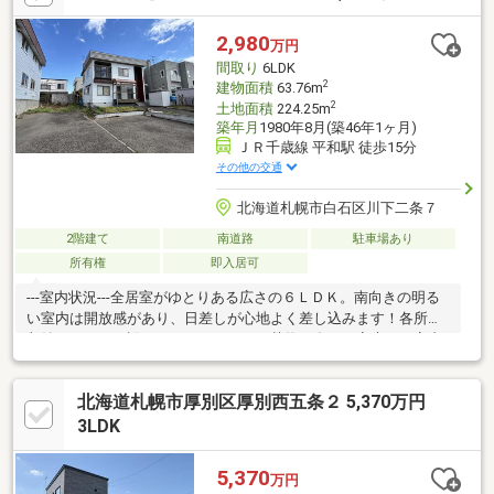
も確認できる、子育て世帯に嬉しい設計です。●開放感溢れるル
ーフバルコニーは、洗濯物を干したりティータイムを楽しむなど
2,980
万円
多目的で利用可能。●幹線道路に面しており、札幌の厳しい冬で
間取り
6LDK
も除雪の心配が少なく、スムーズな車移動を実現。
2
建物面積
63.76m
2
土地面積
224.25m
築年月
1980年8月(築46年1ヶ月)
ＪＲ千歳線 平和駅 徒歩15分
その他の交通
北海道札幌市白石区川下二条７
2階建て
南道路
駐車場あり
所有権
即入居可
---室内状況---全居室がゆとりある広さの６ＬＤＫ。南向きの明る
い室内は開放感があり、日差しが心地よく差し込みます！各所に
収納スペースが設けられているため、荷物の多いご家庭でも室内
をスッキリと保つことが可能です。敷地内には物置も完備されて
おり、タイヤやアウトドア用品の保管にも便利。現状渡しのため
北海道札幌市厚別区厚別西五条２ 5,370万円
お好みのリフォームを楽しむこともできます！大家族での賑やか
な暮らしや、リモートワーク用の個室確保など、多様なニーズに
3LDK
応える間取りが魅力。落ち着いた住環境で、のびのびとした毎日
を過ごせる物件です♪
5,370
万円