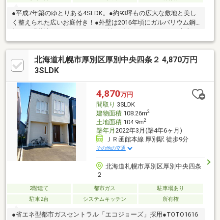
●平成7年築のゆとりある4SLDK。●約93坪もの広大な敷地と美し
く整えられた広いお庭付き！●外壁は2016年頃にガルバリウム鋼
板へと張替済みで、メンテナンス性も確保されています♪●室内に
はサンルームやテラスを備え、1階・2階ともに8帖以上の居室を
確保した開放的な間取り●浴室は「ひばの木仕様」の豪華な造り
北海道札幌市厚別区厚別中央四条２ 4,870万円
となっており、日々の疲れを木の香りで癒やしてくれます♪バス停
が目の前、さらに隣接してコンビニ（ローソン）があるため利便
3SLDK
性も申し分ありません。◆リフォーム歴多数2016年外壁2020年キ
ッチン、エアコン、内装2023年内窓、洗面台
4,870
万円
間取り
3SLDK
2
建物面積
108.26m
2
土地面積
104.9m
築年月
2022年3月(築4年6ヶ月)
ＪＲ函館本線 厚別駅 徒歩9分
その他の交通
北海道札幌市厚別区厚別中央四条
２
2階建て
都市ガス
駐車場あり
駐車2台
システムキッチン
所有権
●省エネ型都市ガスセントラル「エコジョーズ」採用●TOTO1616