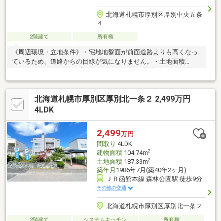
北海道札幌市厚別区厚別中央五条
４
2階建て
所有権
《周辺環境・立地条件》・宅地地盤面が前面道路よりも高くなっ
ているため、道路からの目線が気になりません。・土地面積
224.61m2(67.94坪)。お庭もありゆとりのある敷地です。《分譲・
施工・構造》・昭和62年10月築の４LDK。LDKで約19.3畳、各居
室は6畳以上確保されており、ゆとりのある間取りです。・全居室
北海道札幌市厚別区厚別北一条２ 2,499万円
収納付きの他、階段下収納、地下1階車庫奥にも物置があり収納豊
富です。※弊社売り出し情報をご覧いただき誠にありがとうござ
4LDK
います。売主様が居住ですので室内写真は多く掲載しておりませ
んが、内覧のご希望等ありましたらお気軽に担当：吉村までお問
2,499
万円
合せ下さい！
間取り
4LDK
2
建物面積
104.74m
2
土地面積
187.33m
築年月
1986年7月(築40年2ヶ月)
ＪＲ函館本線 森林公園駅 徒歩9分
その他の交通
北海道札幌市厚別区厚別北一条２
2階建て
システムキッチン
所有権