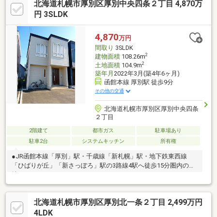
北海道札幌市厚別区厚別中央四条２丁目 4,870万
円 3SLDK
4,870
万円
間取り
3SLDK
2
建物面積
108.26m
2
土地面積
104.9m
築年月
2022年3月(築4年6ヶ月)
函館本線 厚別駅 徒歩9分
その他の交通
北海道札幌市厚別区厚別中央四条
２丁目
2階建て
都市ガス
駐車場あり
駐車2台
システムキッチン
所有権
●JR函館本線「厚別」駅・千歳線「新札幌」駅・地下鉄東西線
「ひばりが丘」「新さっぽろ」駅の3路線4駅へ徒歩15分圏内の立
地！
北海道札幌市厚別区厚別北一条２丁目 2,499万円
4LDK