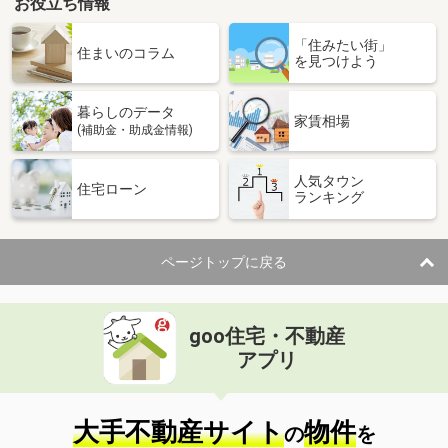
お役立ち情報
「住みたい街」
住まいのコラム
を見つけよう
暮らしのデータ
家賃相場
(補助金・助成金情報)
人気タウン
住宅ローン
ランキング
ページトップに戻る
goo住宅・不動産
アプリ
大手不動産サイト
物件
の
を