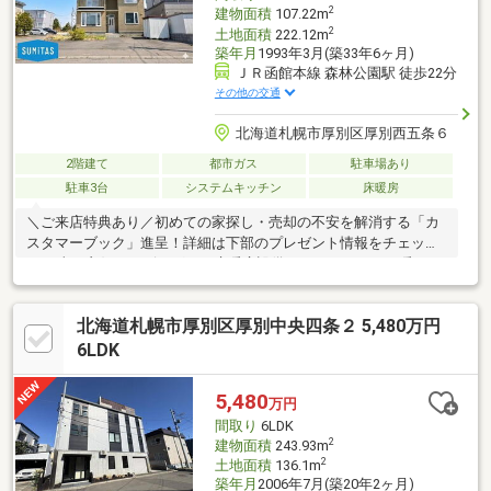
2
建物面積
107.22m
2
土地面積
222.12m
築年月
1993年3月(築33年6ヶ月)
ＪＲ函館本線 森林公園駅 徒歩22分
その他の交通
北海道札幌市厚別区厚別西五条６
2階建て
都市ガス
駐車場あり
駐車3台
システムキッチン
床暖房
＼ご来店特典あり／初めての家探し・売却の不安を解消する「カ
スタマーブック」進呈！詳細は下部のプレゼント情報をチェック
♪●日当り良好なリビングには床暖房設備があり、下からも暖めて
くれます。●公園の目の前という贅沢なロケーション。●前面道は
約8.0ｍと圧迫感が少なく、開放的です。お車の出し入れもしやす
北海道札幌市厚別区厚別中央四条２ 5,480万円
いです。●敷地が約67坪と余裕のある広さで家の目の前でBBQを
楽しめます。●小中学校が徒歩圏内で通学面でも安心。●4台以上
6LDK
駐車可能で、お車複数所有の方や来客時も便利です。●エアコン
用穴あり、工事不要ですぐに取付可能です。●お子様の成長や在
5,480
万円
宅ワークにも柔軟に対応できる間取り設計。
間取り
6LDK
2
建物面積
243.93m
2
土地面積
136.1m
築年月
2006年7月(築20年2ヶ月)