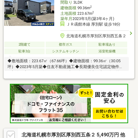
間取り
3LDK
2
建物面積
99.36m
2
土地面積
223.67m
築年月
2023年5月(築3年4ヶ月)
ＪＲ函館本線 厚別駅 徒歩18分
北海道札幌市厚別区厚別西五条２
2階建て
都市ガス
駐車場あり
駐車3台
システムキッチン
浴室乾燥機
◆敷地面積：223.67㎡（67.66坪）◆建物面積：99.36㎡（30.05
坪）◆2023年5月築◆住友不動産施工◆長期優良住宅認定物件
（新築）◆シューズクロークあり◆リビング上部一部に吹き抜け
あり◆敷地前面に駐車スペース3台分あり（車種による）◆敷地
内に人工芝あり◇設備◇・給湯暖房：都市ガス【エネファー
ム】・LDK、洋室1室にエアコン・土間に床暖房・24時間換気シス
テム・ビルトイン型食器洗浄機・パントリー・追い焚き機能付き
浴室・浴室換気乾燥機
北海道札幌市厚別区厚別西五条２ 5,490万円 他