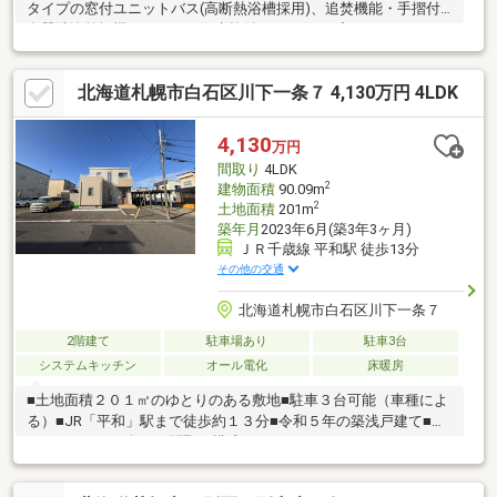
タイプの窓付ユニットバス(高断熱浴槽採用)、追焚機能・手摺付●
食器洗浄乾燥機・タッチレス水栓付のクリナップシステムキッチ
ン＆収納に便利なカップボード付●17.5帖のLDKにはエアコン付、
コミュニケーションの取りやすい居間階段●各階トイレ付(1Fは手
北海道札幌市白石区川下一条７ 4,130万円 4LDK
洗いカウンター付、ウォシュレット付タンクレストイレ採用)●ベ
ビーカーやカート、季節用品の収納にも便利！玄関横シューズク
ローク付●新鮮な空気を供給する24時間集中換気システム(第3種)●
4,130
万円
駐車2台可(車種により)
間取り
4LDK
2
建物面積
90.09m
2
土地面積
201m
築年月
2023年6月(築3年3ヶ月)
ＪＲ千歳線 平和駅 徒歩13分
その他の交通
北海道札幌市白石区川下一条７
2階建て
駐車場あり
駐車3台
システムキッチン
オール電化
床暖房
■土地面積２０１㎡のゆとりのある敷地■駐車３台可能（車種によ
る）■JR「平和」駅まで徒歩約１３分■令和５年の築浅戸建て■４
LDKファミリー向けの間取り構成