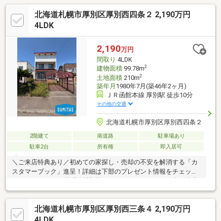
北海道札幌市厚別区厚別西四条２ 2,190万円
4LDK
2,190
万円
間取り
4LDK
2
建物面積
99.78m
2
土地面積
210m
築年月
1980年7月(築46年2ヶ月)
ＪＲ函館本線 厚別駅 徒歩10分
その他の交通
北海道札幌市厚別区厚別西四条２
2階建て
南道路
駐車場あり
駐車2台
所有権
即入居可
＼ご来店特典あり／初めての家探し・売却の不安を解消する「カ
スタマーブック」進呈！詳細は下部のプレゼント情報をチェック
♪●イワクラホーム株式会社旧施工の4LDK。カーポート1台＋青空
1台駐車可。●JR「厚別」駅徒歩10分。バス停徒歩3分と交通アク
セス良好。●各部屋6帖以上で物置など収納も豊富。室内をゆった
北海道札幌市厚別区厚別西三条４ 2,190万円
り使用できます。●毎日のお買い物スポットが徒歩圏内に充実。
忙しいパパ・ママの家事時間をサポートします。●リフォームで
4LDK