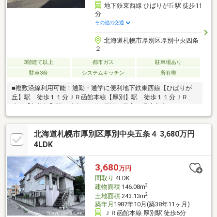
地下鉄東西線 ひばりが丘駅 徒歩11
分
その他の交通
北海道札幌市厚別区厚別中央四条
２
3階建て以上
都市ガス
駐車場あり
駐車3台
システムキッチン
所有権
■複数沿線利用可能！通勤・通学に便利地下鉄東西線【ひばりが
丘】駅 徒歩１１分ＪＲ函館本線【厚別】駅 徒歩１１分ＪＲ千
歳線【新札幌】駅 徒歩１４分■周辺・子育て環境充実○セイコー
マート 徒歩２分○スーパーアークス 徒歩１１分○小学校 徒歩
６分○中学校 徒歩５分■２世帯利用・事務所可能広々とした【６
北海道札幌市厚別区厚別中央五条４ 3,680万円
ＬＬＤＤＫＫ】玄関共用で交流がスムーズ。水回りは各階にある
ためプライベートも確保しやすい！コミュニケーションのとりや
4LDK
すさと世帯ごとの快適性を高めた間取りです。駐車スペース４台
分※車種による（車庫２台+屋外２台）確保しています！■屋上か
3,680
万円
らの眺望良好・ドッグラン付き
間取り
4LDK
2
建物面積
146.08m
2
土地面積
243.13m
築年月
1987年10月(築38年11ヶ月)
ＪＲ函館本線 厚別駅 徒歩6分