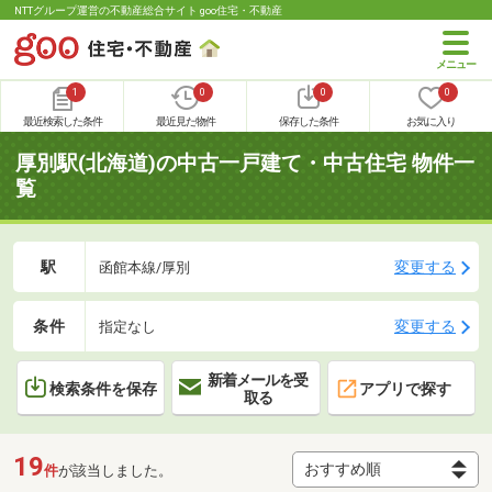
NTTグループ運営の不動産総合サイト goo住宅・不動産
1
0
0
0
最近検索した条件
最近見た物件
保存した条件
お気に入り
厚別駅(北海道)の中古一戸建て・中古住宅 物件一
覧
駅
変更する
函館本線/厚別
条件
変更する
指定なし
新着メールを受
検索条件を保存
アプリで探す
取る
19
件
が該当しました。