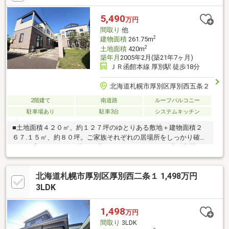
5,490
万円
間取り
他
2
建物面積
261.75m
2
土地面積
420m
築年月
2005年2月(築21年7ヶ月)
ＪＲ函館本線 厚別駅 徒歩18分
北海道札幌市厚別区厚別西五条２
2階建て
南道路
ルーフバルコニー
駐車場あり
駐車3台
システムキッチン
■土地面積４２０㎡、約１２７坪のゆとりある敷地＋建物面積２
６７.１５㎡、約８０坪。ご家族それぞれの居場所をしっかり確保
できる広さです。■１階・２階それぞれにキッチンと生活空間を
備え、二世帯での暮らしにも対応しやすい間取り。■浴室は１階
に１６１６サイズ、２階には洗い場の広い１６２０サイズを配
北海道札幌市厚別区厚別西二条１ 1,498万円
置。生活時間が異なるご家族にも便利な水回り設計。■トイレを
３か所設置。大家族や来客時にも混み合いにくく、朝の身支度も
3LDK
スムーズ。■２階には約９.３帖の広々とした書斎完備。在宅ワー
クや趣味室、アトリエなど多目的に活用可能。■一部事務所利用
1,498
万円
にも対応可能。
間取り
3LDK