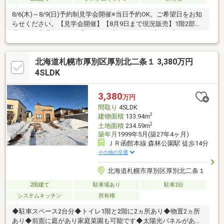
8/6(木)～8/9(日)予約制見学会開催※当日予約OK。ご希望日をお知
らせください。【見学会開催】【8月9日まで現況販売】1階2部
屋、2階2部屋の4LDK住宅です。一部リフォーム済み住宅です。
【おすすめポイント】・本物件は条件により住宅ローン減税が適
用されます。・雨漏り、構造上主要な部分の欠陥や・腐食、給排
北海道札幌市厚別区厚別北二条１ 3,380万円
水管の故障や漏水についてお引渡しより２年間保証・お客様に合
わせたローンの組み方や金融機関をご提案。住宅ローンが初めて
4SLDK
の方でもお気軽にご相談ください【周辺施設】・小野幌小学校
1800ｍ（徒歩23分）・厚別中学校1400ｍ（徒歩18分）・イ
3,380
万円
間取り
4SLDK
2
建物面積
133.94m
2
土地面積
234.59m
築年月
1999年5月(築27年4ヶ月)
ＪＲ函館本線 森林公園駅 徒歩14分
その他の交通
北海道札幌市厚別区厚別北二条１
2階建て
駐車場あり
駐車2台
システムキッチン
所有権
◆駐車スペース2台分◆トイレ1階と2階に2ヵ所あり◆物置2ヵ所
あり◆前面に庭があり家庭菜園も可能です◆太陽光パネルがあり