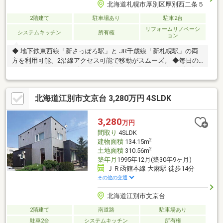
北海道札幌市厚別区厚別西二条５
2階建て
駐車場あり
駐車2台
リフォームリノベーシ
システムキッチン
所有権
ョン
◆ 地下鉄東西線「新さっぽろ駅」と JR千歳線「新札幌駅」の両
方を利用可能、2沿線アクセス可能で移動がスムーズ。 ◆毎日の
買い物に便利なイオン新さっぽろ店 も徒歩圏内で生活に安心感。
◆庭10坪以上＋LDK18帖超の広々空間で、伸びやかにくつろげる
住まい。◆内装リフォーム済で、入居後すぐ快適な暮らしが始め
北海道江別市文京台 3,280万円 4SLDK
られる。◆駐車2台可なので、車通勤やお出かけにも対応、通勤
にも家族の送り迎えにも便利。◆トイレ2ヶ所、浴室に窓付きで
家族みんなが使いやすく、清潔感ある水回り。◆陽当たり良好の
3,280
万円
明るい室内で、庭やLDKから自然光をたっぷり享受。
間取り
4SLDK
2
建物面積
134.15m
2
土地面積
310.56m
築年月
1995年12月(築30年9ヶ月)
ＪＲ函館本線 大麻駅 徒歩14分
その他の交通
北海道江別市文京台
2階建て
南道路
駐車場あり
駐車2台
システムキッチン
所有権