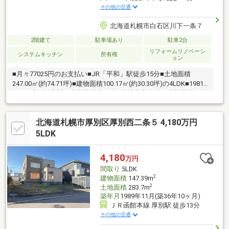
その他の交通
北海道札幌市白石区川下一条７
2階建て
駐車場あり
駐車2台
リフォームリノベーシ
システムキッチン
所有権
ョン
■月々77025円のお支払い■JR「平和」駅徒歩15分■土地面積
247.00㎡(約74.71坪)■建物面積100.17㎡(約30.30坪)の4LDK■1981
年11月新築■東川下小学校徒歩14分■弊社売主物件の為諸費用が抑
えられます！◆リフォーム内容(2026年10月完成予定) ◆キッチン
交換＆食器棚新設トイレ交換クッションフロア貼替和室→洋室化
北海道札幌市厚別区厚別西二条５ 4,180万円
インターホン交換ユニットバス交換全室フローリング上張り建
具・玄関ドア交換給湯＆暖房ボイラー交換パネルヒーター交換一
5LDK
部内窓・網戸交換外壁塗装屋根塗装洗面化粧台交換全室クロス貼
替照明＆カーテン取付給水給湯配管交換
4,180
万円
間取り
5LDK
2
建物面積
147.39m
2
土地面積
283.7m
築年月
1989年11月(築36年10ヶ月)
ＪＲ函館本線 厚別駅 徒歩13分
その他の交通