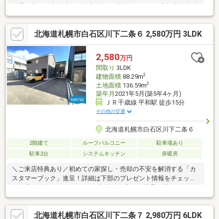
発電可能です◆引渡しは令和9年4月以降となります◆担当中島連
絡先：080-4502-2610（担当事務所不在の事がございますので直接
携帯までご連絡くださいませ）
北海道札幌市白石区川下二条６ 2,580万円 3LDK
2,580
万円
間取り
3LDK
2
建物面積
88.29m
2
土地面積
136.59m
築年月
2021年5月(築5年4ヶ月)
ＪＲ千歳線 平和駅 徒歩15分
その他の交通
北海道札幌市白石区川下二条６
2階建て
ルーフバルコニー
駐車場あり
駐車2台
システムキッチン
床暖房
＼ご来店特典あり／初めての家探し・売却の不安を解消する「カ
スタマーブック」進呈！詳細は下部のプレゼント情報をチェック
♪●令和3年築のアーネストワン旧施工住宅！ 地震の揺れからお
家を守る耐震+制震の家「QUIE（クワイエ）」を採用し、将来を
見据えた安心の生活。●各居室は6帖以上＋収納付きで、プライベ
北海道札幌市白石区川下二条７ 2,980万円 6LDK
ート空間もゆったり設計。●リビング階段を通じてお子様の帰宅