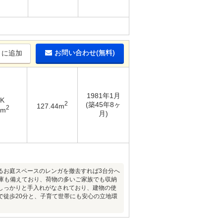
お問い合わせ(無料)
りに追加
1981年1月
DK
2
(築45年8ヶ
127.44m
2
4m
月)
るお庭スペースのレンガを撤去すれば3台分へ
倉庫も備えており、荷物の多いご家族でも収納
てしっかりと手入れがなされており、建物の使
で徒歩20分と、子育て世帯にも安心の立地環