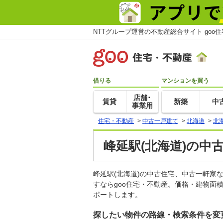
NTTグループ運営の不動産総合サイト goo
借りる
マンションを買う
店舗･
賃貸
新築
中
事業用
住宅・不動産
>
中古一戸建て
>
北海道
>
北
峰延駅(北海道)の中
峰延駅(北海道)の中古住宅、中古一軒
すならgoo住宅・不動産。価格・建物面
ポートします。
探したい物件の路線・検索条件を変