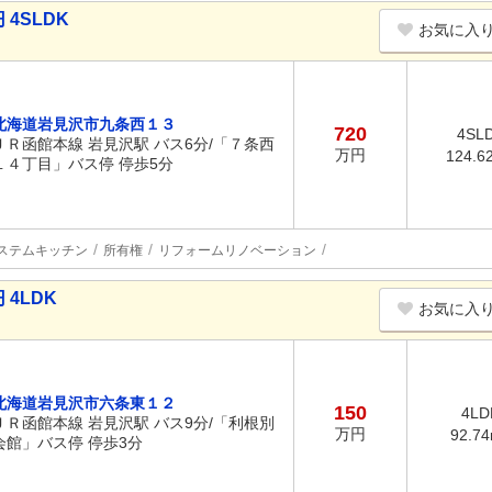
4SLDK
お気に入
北海道岩見沢市九条西１３
720
4SL
ＪＲ函館本線 岩見沢駅 バス6分/「７条西
万円
124.6
１４丁目」バス停 停歩5分
ステムキッチン
所有権
リフォームリノベーション
4LDK
お気に入
北海道岩見沢市六条東１２
150
4LD
ＪＲ函館本線 岩見沢駅 バス9分/「利根別
万円
92.7
会館」バス停 停歩3分