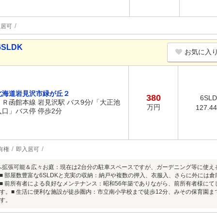
入居可
SLDK
お気に入
北海道岩見沢市緑が丘２
380
6SL
ＪＲ函館本線 岩見沢駅 バス9分/「大正池
万円
127.4
入口」バス停 停歩2分
有権
即入居可
台へ拡張可能＆広々お庭：現在は2台分の駐車スペースですが、ガーデニング等に使え
■ 部屋数豊富な6SLDKと充実の収納：納戸や複数の押入、衣服入、さらに外には
■ 前所有者による良好なメンテナンス：昭和56年築でありながら、前所有者様に
す。■ 生活に便利な施設が徒歩圏内：市立南小学校まで徒歩12分、みその保育園ま
す。