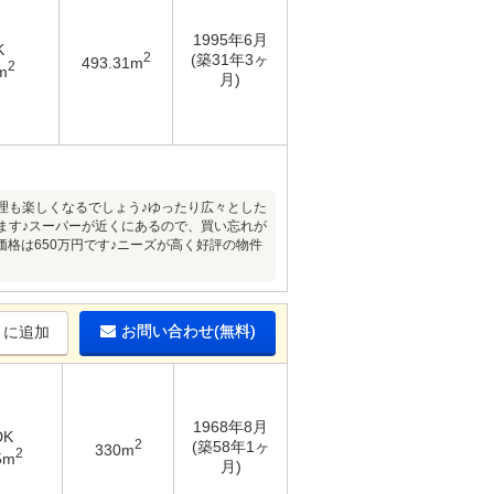
1995年6月
K
2
(築31年3ヶ
493.31m
2
m
月)
料理も楽しくなるでしょう♪ゆったり広々とした
ます♪スーパーが近くにあるので、買い忘れが
格は650万円です♪ニーズが高く好評の物件
お問い合わせ(無料)
りに追加
1968年8月
DK
2
(築58年1ヶ
330m
2
5m
月)