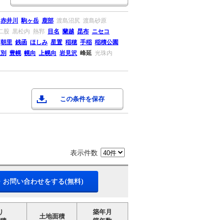
赤井川
駒ヶ岳
鹿部
渡島沼尻
渡島砂原
二股
黒松内
熱郛
目名
蘭越
昆布
ニセコ
朝里
銭函
ほしみ
星置
稲穂
手稲
稲積公園
江別
豊幌
幌向
上幌向
岩見沢
峰延
光珠内
この条件を保存
表示件数
・お問い合わせをする(無料)
り
築年月
土地面積