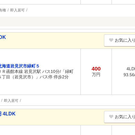
有権
即入居可
DK
お気に入
北海道岩見沢市緑町５
400
4LD
ＪＲ函館本線 岩見沢駅 バス10分/「緑町
万円
93.5
５丁目（岩見沢市）」バス停 停歩2分
即入居可
4LDK
お気に入