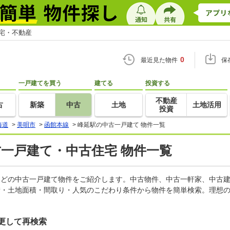
住宅・不動産
0
最近見た物件
保
一戸建てを買う
建てる
投資する
不動産
古
新築
中古
土地
土地活用
投資
海道
>
美唄市
>
函館本線
>
峰延駅の中古一戸建て 物件一覧
古一戸建て・中古住宅 物件一覧
家などの中古一戸建て物件をご紹介します。中古物件、中古一軒家、中古
積・土地面積・間取り・人気のこだわり条件から物件を簡単検索。理想の
更して再検索