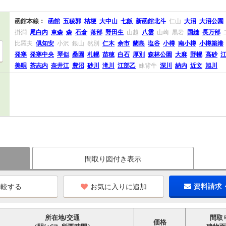
函館本線：
函館
五稜郭
桔梗
大中山
七飯
新函館北斗
仁山
大沼
大沼公園
掛澗
尾白内
東森
森
石倉
落部
野田生
山越
八雲
山崎
黒岩
国縫
長万部
比羅夫
倶知安
小沢
銀山
然別
仁木
余市
蘭島
塩谷
小樽
南小樽
小樽築港
発寒
発寒中央
琴似
桑園
札幌
苗穂
白石
厚別
森林公園
大麻
野幌
高砂
美唄
茶志内
奈井江
豊沼
砂川
滝川
江部乙
妹背牛
深川
納内
近文
旭川
間取り図付き表示
お気に入りに追加
資料請求
所在地/交通
間取
価格