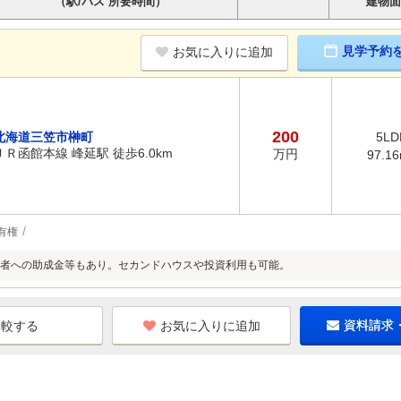
（駅/バス 所要時間）
建物面
見学予約
お気に入りに追加
200
北海道三笠市榊町
5LD
ＪＲ函館本線 峰延駅 徒歩6.0km
万円
97.1
有権
者への助成金等もあり。セカンドハウスや投資利用も可能。
お気に入りに追加
資料請求