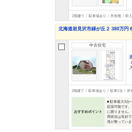
2階建て
駐車場あり
所有権
即
北海道岩見沢市緑が丘２ 380万円 6
中古住宅
2階建て
駐車場あり
駐車2台
所
■ 駐車最大3
拡張可能です。
おすすめポイント
に困りません。
用状況は良好で
境が整っていま