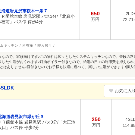
北海道岩見沢市桜木一条７
650
2LD
ＪＲ函館本線 岩見沢駅 バス3分/「北真小
万円
72.71
学校前」バス停 停歩4分
ムキッチン
所有権
即入居可
71㎡なので、家族向けです♪この物件は広々としたシステムキッチンなので、普段の
びりした生活がおくれます♪灯油ボイラー付きなので、給湯の日々の利用費を抑えられ
とはありません♪庭付きなのでお子様も快適に遊べて、楽しい生活ができます♪購入価
SLDK
お気に入
北海道岩見沢市緑が丘３
250
4SL
ＪＲ函館本線 岩見沢駅 バス9分/「大正池
万円
114.8
入口」バス停 停歩2分