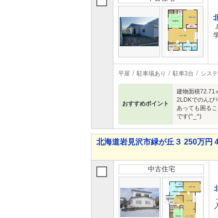
平屋
駐車場あり
駐車3台
システ
建物面積72.
2LDKでのん
おすすめポイント
あっても困るこ
です(^_^)
北海道岩見沢市緑が丘３ 250万円 4
中古住宅