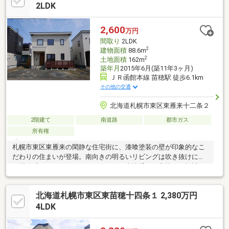
2LDK
2,600
万円
間取り
2LDK
2
建物面積
88.6m
2
土地面積
162m
築年月
2015年6月(築11年3ヶ月)
ＪＲ函館本線 苗穂駅 徒歩6.1km
その他の交通
北海道札幌市東区東雁来十二条２
2階建て
南道路
都市ガス
所有権
札幌市東区東雁来の閑静な住宅街に、漆喰塗装の壁が印象的なこ
だわりの住まいが登場。南向きの明るいリビングは吹き抜けによ
り開放感たっぷり。ウッドデッキへも直接繋がる心地よい設計で
す。WICやSIC、納戸と収納力が備わり、住空間を広々と活用可
能。1坪以上の浴室や各階のトイレ、食洗機など、快適な暮らしを
北海道札幌市東区東苗穂十四条１ 2,380万円
支える設備が揃っています。徒歩10分圏内にはスーパーやドラッ
グストア、小学校が点在し、バス停も徒歩2分と利便性に優れた立
4LDK
地。駐車スペースも2台分確保し、ファミリー層にもおすすめの一
棟です。