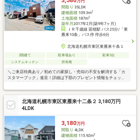
3,580
万円
す！ ■全館空調のため家の中のどこにいても、冬場は暖かく夏場
間取り
3SLDK
は涼しい、いつでも過ごしやすい空間！
2
建物面積
109.3m
2
土地面積
187m
築年月
2017年2月(築9年7ヶ月)
ＪＲ千歳線 苗穂駅 バス25分/「東
雁来10条」バス停 停歩6分
北海道札幌市東区東雁来十条１
2階建て
駐車場あり
駐車3台
システムキッチン
所有権
＼ご来店特典あり／初めての家探し・売却の不安を解消する「カ
スタマーブック」進呈！詳細は下部のプレゼント情報をチェック
♪■旧豊栄建設施工！■2階の洋室はすべて6帖以上の広さを確保し
ており、お子様のお部屋としてもゆったりと使えます。■最大4台
まで駐車可能（車種による）。ご夫婦でお車を所有されている方
北海道札幌市東区東雁来十二条２ 3,180万円
はもちろん、来客時も駐車スペースに困りません。夏にはＢＢＱ
のスペースとしても使用できる広さがあります！■札苗北小学校
4LDK
まで徒歩10分、札苗北中学校まで徒歩8分と、親御さんも安心の
環境です。■スーパー、ホームセンター、ドラッグストア等がす
3,180
万円
べて徒歩10分圏内に揃う商業施設も充実の住環境！
間取り
4LDK
2
建物面積
115.92m