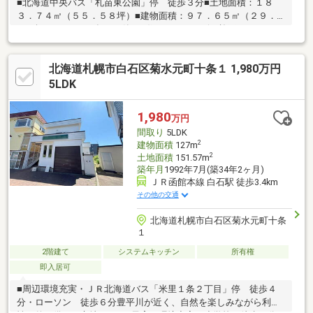
■北海道中央バス「札苗東公園」停 徒歩３分■土地面積：１８
３．７４㎡（５５．５８坪）■建物面積：９７．６５㎡（２９．
５３坪）■２０１４年６月築 ■住まいのクワザワ施工■カースペ
ース２台分あり（車種による）■都市ガス■広々とした約１６．７
帖のＬＤＫ■リビングにエアコンあり■食洗機付きのシステムキッ
北海道札幌市白石区菊水元町十条１ 1,980万円
チン■造付けの食器棚あり■浴室追い焚き付き■収納豊富－各居室
に収納あり－ウォークインクローゼットあり－キッチンにパント
5LDK
リー、床下収納あり
1,980
万円
間取り
5LDK
2
建物面積
127m
2
土地面積
151.57m
築年月
1992年7月(築34年2ヶ月)
ＪＲ函館本線 白石駅 徒歩3.4km
その他の交通
北海道札幌市白石区菊水元町十条
１
2階建て
システムキッチン
所有権
即入居可
■周辺環境充実・ＪＲ北海道バス「米里１条２丁目」停 徒歩４
分・ローソン 徒歩６分豊平川が近く、自然を楽しみながら利便