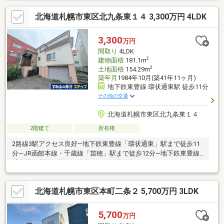
2WAYのSC・駐車2台可能(車種による)・お庭付・都市ガス対応▼
北海道札幌市東区北九条東１４ 3,300万円 4LDK
設備・2022年給湯暖房ボイラー交換・1616サイズの浴室・物置2
カ所有▼周辺環境・アリオ札幌店 徒歩5分(約390m)・苗穂小学校
徒歩7分(約560m)
3,300
万円
間取り
4LDK
2
建物面積
181.1m
2
土地面積
154.29m
築年月
1984年10月(築41年11ヶ月)
地下鉄東豊線 環状通東駅 徒歩11分
その他の交通
北海道札幌市東区北九条東１４
2階建て
所有権
2路線3駅アクセス良好―地下鉄東豊線「環状通東」駅まで徒歩11
分―JR函館本線・千歳線「苗穂」駅まで徒歩12分―地下鉄東豊線
「東区役所前」駅まで徒歩13分■敷地面積：154.29㎡（46.67坪）
■建物面積：181.10㎡（54.78坪）■1984年10月築 ■木・鉄筋コン
クリート造 地下1階付き2階建■間取り：4LDK ■LDK約17.5帖■
北海道札幌市東区本町二条２ 5,700万円 3LDK
ビルトインガレージ1台分（車種による）■給湯・暖房：灯油■全
居室に収納あり■地下1階に物置あり■生活利便性良好
5,700
万円