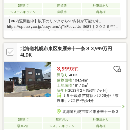
2階建て
南道路
駐車場あり
システムキッチン
床暖房
所有権
【VR内覧開催中】以下のリンクからVR内覧が可能です。
https://spacely.co.jp/atsystem/qTkPauvJUs_5681【２０２６年1
月末リフォーム完成済み】【２０２６年４月外壁塗装完了！】・1
階和室→洋室に変更・押入→クローゼットに変更・トイレ新規交
換・浴室新規交換・洗面台新規交換・玄関収納新規交換・玄関ホ
北海道札幌市東区東雁来十一条３ 3,999万円
ールクローゼット新規設置・建具一部新規交換・クロス貼替・CF
貼替・畳表替え・網戸一部新規交換・サッシ一部新規交換・照明
4LDK
器具新規交換・インターホン新規交換
3,999
万円
間取り
4LDK
2
建物面積
104.54m
2
土地面積
181.13m
築年月
2023年2月(築3年7ヶ月)
ＪＲ千歳線 苗穂駅 バス25分/「東
雁来」バス停 停歩4分
北海道札幌市東区東雁来十一条３
2階建て
都市ガス
駐車場あり
駐車2台
システムキッチン
所有権