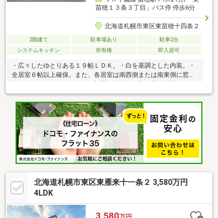
苗穂１３条３丁目」バス停 停歩6分
北海道札幌市東区東苗穂十四条２
2階建て
駐車場あり
駐車2台
システムキッチン
所有権
即入居可
・広々したゆとりある１９帖ＬＤＫ。・白を基調とした内装。・
全居室６帖以上確保。また、各居室は南西側または南東側に窓が
設けられているため、どのお部屋も陽当りの良い居住空間となっ
ております。・システムキッチンは、リビングを一望できるカウ
ンター式。・南庭は平板敷の為イメージ良好。弊社では、不動産
探しからご契約、住宅ローンや税金等、お客様が安心して取引が
行えます様、精一杯サポートをさせていただきます。不動産探し
はわからない事も多くあると思いますが、まずは一度、お気軽に
お問合せ下さい♪
北海道札幌市東区東雁来十一条２ 3,580万円
4LDK
3,580
万円