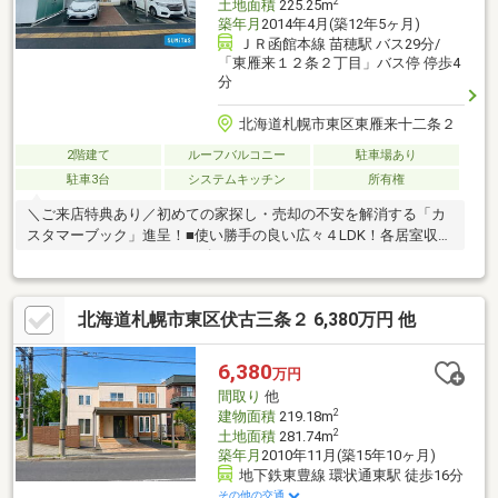
2
土地面積
225.25m
築年月
2014年4月(築12年5ヶ月)
ＪＲ函館本線 苗穂駅 バス29分/
「東雁来１２条２丁目」バス停 停歩4
分
北海道札幌市東区東雁来十二条２
2階建て
ルーフバルコニー
駐車場あり
駐車3台
システムキッチン
所有権
＼ご来店特典あり／初めての家探し・売却の不安を解消する「カ
スタマーブック」進呈！■使い勝手の良い広々４LDK！各居室収納
はもちろん、WICやシューズインクローゼット、パントリーもあ
り充実の収納■カーポートがあり雪の日にも安心です。駐車スペ
ースは合計3台分■物置が2カ所あり、アウトドア用品もしっかり
北海道札幌市東区伏古三条２ 6,380万円 他
収納■小学校まで徒歩約10分、中学校まで徒歩約13分でお子様の
通学も安心■オール電化物件ですが、太陽光パネルや蓄電池もつ
いているためお財布にも優しい■全館空調のため家の中のどこに
6,380
万円
いても、冬場は暖かく夏場は涼しい■スーパーなど商業施設が徒
間取り
他
歩圏内で生活利便性良好
2
建物面積
219.18m
2
土地面積
281.74m
築年月
2010年11月(築15年10ヶ月)
地下鉄東豊線 環状通東駅 徒歩16分
その他の交通