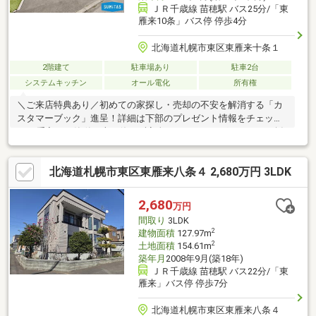
ＪＲ千歳線 苗穂駅 バス25分/「東
雁来10条」バス停 停歩4分
北海道札幌市東区東雁来十条１
2階建て
駐車場あり
駐車2台
システムキッチン
オール電化
所有権
＼ご来店特典あり／初めての家探し・売却の不安を解消する「カ
スタマーブック」進呈！詳細は下部のプレゼント情報をチェック
♪■お手入れが簡単で火を使わず安全なIHクッキングヒーターを採
用。全居室に収納が設けられており、ウォークインクローゼット
や屋外の物置など、適材適所の収納スペースで室内をすっきりと
北海道札幌市東区東雁来八条４ 2,680万円 3LDK
保てます。 ■札苗北小学校まで徒歩10分、札苗北中学校まで徒歩5
分と、小・中学校ともに無理なく通える安心の立地。■生活に欠
かせないお買い物施設も近隣に勢揃い！■1階に客間やキッズスペ
2,680
万円
ースとして重宝する和室を配置。2階には6帖以上の洋室が3部
間取り
3LDK
屋。
2
建物面積
127.97m
2
土地面積
154.61m
築年月
2008年9月(築18年)
ＪＲ千歳線 苗穂駅 バス22分/「東
雁来」バス停 停歩7分
北海道札幌市東区東雁来八条４