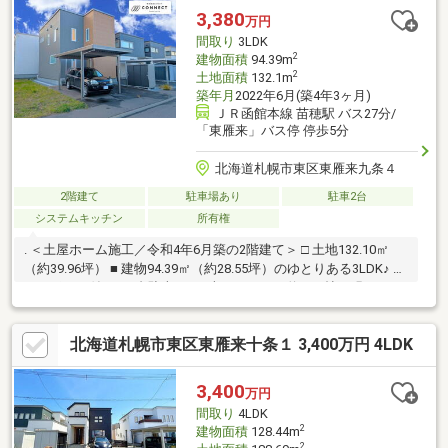
す雨や雪でもカーポートからお家に入れます♪2階にバルコニー付
3,380
万円
きで洗濯物干しも安心ザ・ビッグ徒歩7分・コンビニ5分で買物便
間取り
3LDK
利
2
建物面積
94.39m
2
土地面積
132.1m
築年月
2022年6月(築4年3ヶ月)
ＪＲ函館本線 苗穂駅 バス27分/
「東雁来」バス停 停歩5分
北海道札幌市東区東雁来九条４
2階建て
駐車場あり
駐車2台
システムキッチン
所有権
. ＜土屋ホーム施工／令和4年6月築の2階建て＞ □ 土地132.10㎡
（約39.96坪） ■ 建物94.39㎡（約28.55坪）のゆとりある3LDK♪ □
カーポート付きで2台駐車可 ※車種による ■ 約17.0帖の明るい
LDKで家族が集まる広々空間 □ 食器洗浄乾燥機付きで家事を時短
■ 一年中快適に過ごせるエアコン搭載 □ 静かな住環境で子育てに
北海道札幌市東区東雁来十条１ 3,400万円 4LDK
適したロケーション ■ 国道275号へのアクセス良好で通勤・お出
かけもスムーズ 【周辺環境】 ・ローソン 徒歩7分 ・ホーマッ
ク 徒歩10分 ・ザ・ビッグ 徒歩10分 お気軽にお問い合わせく
3,400
万円
ださい♪
間取り
4LDK
2
建物面積
128.44m
2