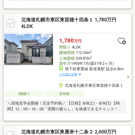
用された室内は空家のためすぐにご覧いただけます。南西向きで
日当たりが良好な住まいは、セントラル暖房を採用しており、冬
場も快適に過ごせる設計です。キッチンは都市ガスを利用できる
北海道札幌市東区東苗穂十四条１ 1,780万円
ため経済的です。周辺にはスーパーアークス東苗穂店が徒歩3分と
近く、日常の買い物が非常に便利。札苗北小学校まで徒歩6分、札
4LDK
苗北中学校まで徒歩12分と、お子様の通学環境も整っています。
駐車場は2台分確保でき、ファミリー層の方におすすめの物件で
1,780
万円
す。ぜひ一度、現地でゆとりある住空間をご確認ください。
間取り
4LDK
2
建物面積
112.26m
2
土地面積
209.87m
築年月
1995年7月(築31年2ヶ月)
地下鉄東豊線 新道東駅 徒歩6.0km
その他の交通
北海道札幌市東区東苗穂十四条１
2階建て
所有権
＼現地見学会開催！完全予約制／ 【日程】8/8(土)・8/9(日) 【時
間】12：00～16：00「実際の暮らし」を体感できるチャンス！混
雑を避け、一組ずつご案内の為、予約制にしております。ネット
では分からない日当たりや広さを、ぜひ現地でご確認ください。
■ご予約・詳細はこちら↓≪ ハウスドゥ美香保：011-792-6430≫
北海道札幌市東区東雁来十二条２ 2,600万円
当日予約も受付中！お気軽にお電話ください♪