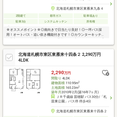
北海道札幌市東区東雁来九条４
2階建て
都市ガス
駐車場あり
駐車3台
システムキッチン
所有権
☆オススメポイント☆◎南向きで日当たり良好！◎一坪バス採
用！オートバス・追い炊き機能付きです！◎カウンターキッチン
で見守りながら料理出来るためお子様がいる方にもオススメ！◎
徒歩圏内にコンビニやスーパーが充実しています！◎駐車場3台分
以上ありで複数台お車をお持ちの方でも安心です！
北海道札幌市東区東雁来十四条２ 2,290万円
4LDK
2,290
万円
間取り
4LDK
2
建物面積
110.95m
2
土地面積
165.23m
築年月
2010年2月(築16年7ヶ月)
ＪＲ千歳線 苗穂駅 バス30分/「札
苗東公園」バス停 停歩4分
北海道札幌市東区東雁来十四条２