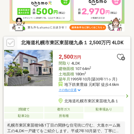
北海道札幌市東区東苗穂九条１ 2,500万円 4LDK
2,500
万円
間取り
4LDK
2
建物面積
107.64m
2
土地面積
180m
築年月
1995年10月(築30年11ヶ月)
地下鉄東豊線 元町駅 徒歩4.6km
その他の交通
北海道札幌市東区東苗穂九条１
2階建て
都市ガス
駐車場あり
駐車2台
所有権
札幌市東区東苗穂9条1丁目の閑静な住宅街に佇む、大進ホーム施
工の4LDK一戸建てをご紹介します。平成7年10月築で、丁寧に使