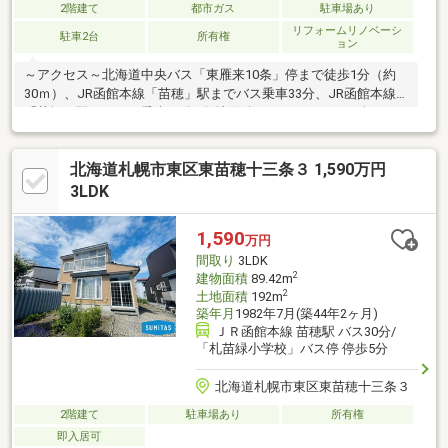
2階建て
都市ガス
駐車場あり
リフォームリノベーシ
駐車2台
所有権
ョン
～アクセス～北海道中央バス「東雁来10条」停まで徒歩1分（約
30ｍ）、JR函館本線「苗穂」駅までバス乗車33分、JR函館本線
「札幌」駅までバス乗車46分■敷地面積：180.19㎡（54.50坪）■
建物面積：122.23㎡（36.97坪）■2009年1月築 ■木造 2階建■
間取り：4LDK ■LDK約19.3帖■リビングダイニングの一部に開放
北海道札幌市東区東苗穂十三条３ 1,590万円
感ある上部吹抜あり■対面キッチン■収納豊富―全居室に収納あり
―洋室4にウォークインクローゼットあり―玄関にクロークあり―
3LDK
洗面室に床下収納、階段下収納あり■各階にトイレあり■モニター
付きインターホン■2023年10月 ボイラー交換
1,590
万円
間取り
3LDK
2
建物面積
89.42m
2
土地面積
192m
築年月
1982年7月(築44年2ヶ月)
ＪＲ函館本線 苗穂駅 バス30分/
「札苗緑小学校」バス停 停歩5分
北海道札幌市東区東苗穂十三条３
2階建て
駐車場あり
所有権
即入居可