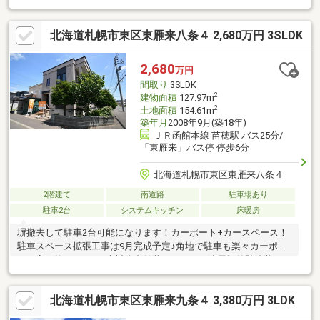
斎、趣味のスペースなど、多様な活用が可能です。周辺環境とし
ては、お子様の教育施設が整っており、伏古小学校まで徒歩6分、
北海道札幌市東区東雁来八条４ 2,680万円 3SLDK
札幌中学校まで徒歩14分という距離感です。通学の利便性に優れ
ており、子育て世代の方にも暮らしやすいエリアです。また、生
活を支える商業施設も徒歩圏内となっており、日々の食料品など
2,680
万円
の調達もスムーズに行えます。お支払いに関するシミュレーショ
間取り
3SLDK
ンのご提案や、住宅ローンに関するご質問にも丁寧に対応いたし
2
建物面積
127.97m
ます。
2
土地面積
154.61m
築年月
2008年9月(築18年)
ＪＲ函館本線 苗穂駅 バス25分/
「東雁来」バス停 停歩6分
北海道札幌市東区東雁来八条４
2階建て
南道路
駐車場あり
駐車2台
システムキッチン
床暖房
塀撤去して駐車2台可能になります！カーポート+カースペース！
駐車スペース拡張工事は9月完成予定♪角地で駐車も楽々カーポー
トは高さ約2.1ｍのRV車対応内外装リフォーム済屋根外壁塗装・ユ
ニットバス・建具一部・クロスCF張替他既存住宅瑕疵保険加入で
安心南西角地！建坪大型38坪のゆとりある3LDK+WIC！リビング
北海道札幌市東区東雁来九条４ 3,380万円 3LDK
に開放感ある吹き抜けLDK広々20帖！二面採光+吹き抜けで明るく
開放的キッチン後ろに物置、勝手口がありカーポートへ出られま