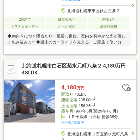
北海道札幌市東区伏古三条２
2階建て
駐車場あり
駐車2台
システムキッチン
オール電化
浴室乾燥機
◆南向きにつき陽当たり・風通し良好。室内を爽やかな光が優し
く包み込みます◆週末のカーライフを支える、ご家族で使い分け
られる駐車スペース2台分を確保◆土地面積約２８１㎡のゆとり
ある敷地。開放感あふれる住環境です◆建物面積約２１９㎡の
「6LLDDKK+S」。大家族や二世帯検討の方にもおすすめ◆住空
北海道札幌市白石区菊水元町八条２ 4,180万円
間をスッキリ保てる、家中たっぷりとした収納スペースを完備
4SLDK
4,180
万円
間取り
4SLDK
2
建物面積
235.08m
2
土地面積
156.25m
築年月
1997年5月(築29年4ヶ月)
ＪＲ千歳線 白石駅 徒歩35分
その他の交通
北海道札幌市白石区菊水元町八条
２