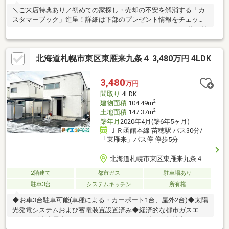
＼ご来店特典あり／初めての家探し・売却の不安を解消する「カ
スタマーブック」進呈！詳細は下部のプレゼント情報をチェック
♪・。*・。*・。*・オススメＰＯＩＮＴ*・。*・。*・。*■約６帖
のゆとりあるキッチンで、毎日のお料理が快適。■売主様がこま
めにリフォームを施し、大切に使用されてきたため室内状況は良
北海道札幌市東区東雁来九条４ 3,480万円 4LDK
好。■周囲は静かで落ち着いた住環境のため、ファミリー層にも
ぴったり。■幹線道路へのアクセスが良好。お車での通勤や遠出
にも便利な場所。■スーパー、ドラッグストア、コンビニが徒歩
3,480
万円
圏内。日常のお買い物に困りません。■徒歩で小学校まで約5分、
間取り
4LDK
中学校まで約11分。
2
建物面積
104.49m
2
土地面積
147.37m
築年月
2020年4月(築6年5ヶ月)
ＪＲ函館本線 苗穂駅 バス30分/
「東雁来」バス停 停歩5分
北海道札幌市東区東雁来九条４
2階建て
都市ガス
駐車場あり
駐車3台
システムキッチン
所有権
◆お車3台駐車可能(車種による・カーポート1台、屋外2台)◆太陽
光発電システムおよび蓄電装置設置済み◆経済的な都市ガスエコ
ジョーズ◆全居室ウィークインクローゼット付きと収納力のある