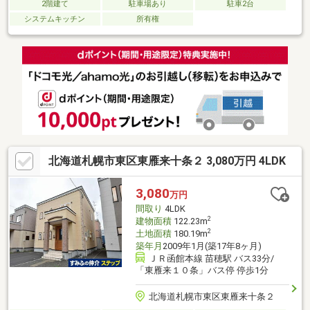
2階建て
駐車場あり
駐車2台
システムキッチン
所有権
北海道札幌市東区東雁来十条２ 3,080万円 4LDK
3,080
万円
間取り
4LDK
2
建物面積
122.23m
2
土地面積
180.19m
築年月
2009年1月(築17年8ヶ月)
ＪＲ函館本線 苗穂駅 バス33分/
「東雁来１０条」バス停 停歩1分
北海道札幌市東区東雁来十条２