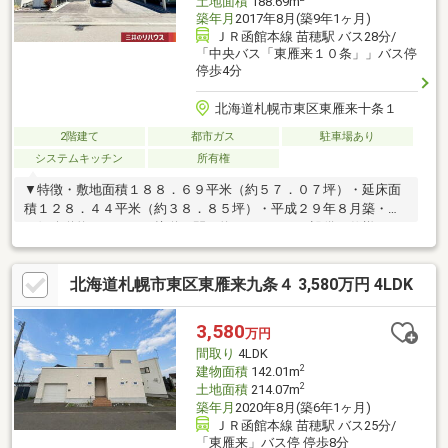
土地面積
188.69m
築年月
2017年8月(築9年1ヶ月)
ＪＲ函館本線 苗穂駅 バス28分/
「中央バス「東雁来１０条」」バス停
停歩4分
北海道札幌市東区東雁来十条１
2階建て
都市ガス
駐車場あり
システムキッチン
所有権
▼特徴・敷地面積１８８．６９平米（約５７．０７坪）・延床面
積１２８．４４平米（約３８．８５坪）・平成２９年８月築・北
西側公道約８．０ｍに接道・間口約１１．１ｍ▼設備・仕様・Ｌ
ＤＫ約２０．６帖・主寝室約８．３帖・全居室６．０帖以上を確
保 ーウォークインクローゼット３か所・対面キッチン ー食器
北海道札幌市東区東雁来九条４ 3,580万円 4LDK
洗浄乾燥機 ーカップボード ーパントリー・洗面室に電動物
干・１６１６サイズの窓付ユニットバス・1、2階にトイレ設置・
都市ガスエコジョーズで経済的・シューズクローク・３台分の駐
3,580
万円
車スペース・物置・バルコニー・庭付
間取り
4LDK
2
建物面積
142.01m
2
土地面積
214.07m
築年月
2020年8月(築6年1ヶ月)
ＪＲ函館本線 苗穂駅 バス25分/
「東雁来」バス停 停歩8分