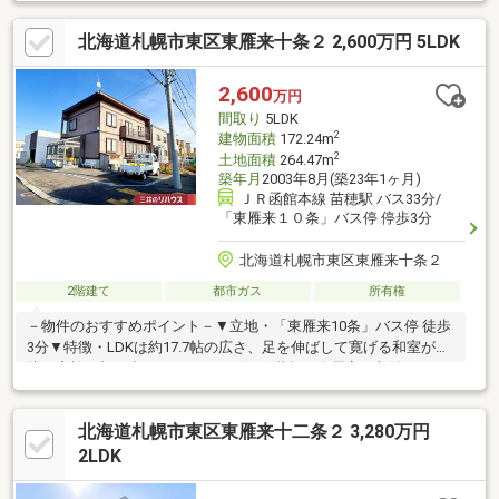
間取です◆キッチン背面には大容量のカップボード(収納棚)あり
◆玄関には大容量のシューズクロークあり◆1階、2階にトイレあ
北海道札幌市東区東雁来十条２ 2,600万円 5LDK
り◆リビング吹き抜けあり◆追い炊き機能付きユニットバス◆セ
キスイハイム旧施工住宅◆新築時長期優良住宅認定
2,600
万円
間取り
5LDK
2
建物面積
172.24m
2
土地面積
264.47m
築年月
2003年8月(築23年1ヶ月)
ＪＲ函館本線 苗穂駅 バス33分/
「東雁来１０条」バス停 停歩3分
北海道札幌市東区東雁来十条２
2階建て
都市ガス
所有権
－物件のおすすめポイント－▼立地・「東雁来10条」バス停 徒歩
3分▼特徴・LDKは約17.7帖の広さ、足を伸ばして寛げる和室が隣
接・家族と顔を合わせやすいリビング階段・全居室に収納スペー
スを確保、地下に大容量物置有・南西向きバルコニー・テラスを
設置・家庭菜園が可能なお庭有・トイレ2箇所有・売主様にて「都
北海道札幌市東区東雁来十二条２ 3,280万円
市ガスエコジョーズ」に変更後引渡予定▼周辺環境・スーパー
「ザ・ビッグ東雁来店」徒歩5分(約380m)・東雁来めぐみ公園 徒
2LDK
歩2分(約130m)■ ご希望の住まい探しをお手伝いします
━━━━━・・・物件の詳細・ご相談はお気軽にお問い合わせく