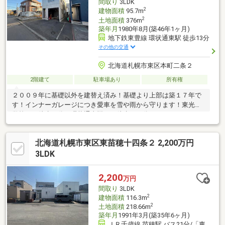
間取り
3LDK
2
建物面積
95.7m
2
土地面積
376m
築年月
1980年8月(築46年1ヶ月)
地下鉄東豊線 環状通東駅 徒歩13分
その他の交通
北海道札幌市東区本町二条２
2階建て
駐車場あり
所有権
２００９年に基礎以外を建替え済み！基礎より上部は築１７年で
す！インナーガレージにつき愛車を雪や雨から守ります！東光小
学校まで徒歩５分、環状通東駅まで徒歩１３分
北海道札幌市東区東苗穂十四条２ 2,200万円
3LDK
2,200
万円
間取り
3LDK
2
建物面積
116.3m
2
土地面積
218.66m
築年月
1991年3月(築35年6ヶ月)
ＪＲ千歳線 苗穂駅 バス21分/「東