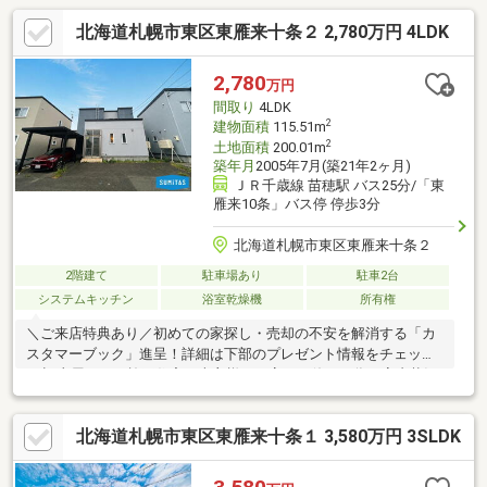
北海道札幌市東区東雁来十条２ 2,780万円 4LDK
2,780
万円
間取り
4LDK
2
建物面積
115.51m
2
土地面積
200.01m
築年月
2005年7月(築21年2ヶ月)
ＪＲ千歳線 苗穂駅 バス25分/「東
雁来10条」バス停 停歩3分
北海道札幌市東区東雁来十条２
2階建て
駐車場あり
駐車2台
システムキッチン
浴室乾燥機
所有権
＼ご来店特典あり／初めての家探し・売却の不安を解消する「カ
スタマーブック」進呈！詳細は下部のプレゼント情報をチェック
♪■旧土屋ホーム施工住宅！売主様が丁寧にお使いの為、室内状況
も良好です！■使い勝手のいい広々とした４LDK！各居室に収納は
もちろん、ウォークインクローゼットも！■コンビニやスーパー
北海道札幌市東区東雁来十条１ 3,580万円 3SLDK
などの商業施設が充実しており生活利便性良好！ ■保育園までは
徒歩約４分 と、送迎の負担も軽減！■駐車スペースはカーポート
があり雪の日にも安心です！合計２台分の駐車スペースがありま