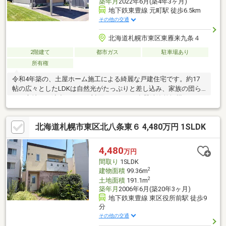
築年月
2022年6月(築4年3ヶ月)
地下鉄東豊線 元町駅 徒歩6.5km
その他の交通
北海道札幌市東区東雁来九条４
2階建て
都市ガス
駐車場あり
所有権
令和4年築の、土屋ホーム施工による綺麗な戸建住宅です。約17
帖の広々としたLDKは自然光がたっぷりと差し込み、家族の団ら
んを心地よく演出します。対面キッチンや食器洗浄乾燥機など、
家事の負担を軽減する設備も充実。全居室収納やシューズインク
ローゼットなど、片付けやすさにもこだわった設計です。カーポ
北海道札幌市東区北八条東６ 4,480万円 1SLDK
ートを含め駐車2台が可能で、大切なお車も安心。静かな住環境
で、公園も近く子育て世帯にも適した物件です。国道275号線へ
のアクセスも良好。ぜひ一度、実際の空間をご体感ください。素
4,480
万円
敵な新生活のご検討はお早めに。
間取り
1SLDK
2
建物面積
99.36m
2
土地面積
191.1m
築年月
2006年6月(築20年3ヶ月)
地下鉄東豊線 東区役所前駅 徒歩9
分
その他の交通