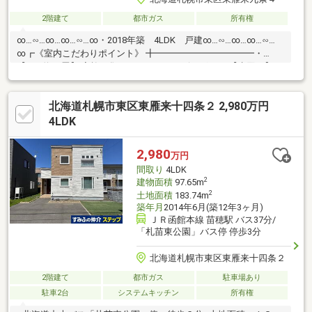
2階建て
都市ガス
所有権
∞…∽…∞…∞…∽…∞・2018年築 4LDK 戸建∞…∽…∞…∞…∽…
∞┏《室内こだわりポイント》 ╋━━━━━━━━━━━・
【LDK約16畳】 家族が集まるゆとりのリビング。 ・【水回り】
洗面室は二方向から出入り可能で、使いやすいです。・【豊富な
収納】 各洋室に収納あり、さらに屋外物置完備！・対面型のシス
北海道札幌市東区東雁来十四条２ 2,980万円
テムキッチン。 お料理中も会話が弾むカウンター式を採用。
┏《周辺環境・立地環境》 ╋━━━━━━━━━━・宅地内は高
4LDK
低差のないフラットな地形。・北西側幅員8.0ｍ道路に面してお
り、ゆとりがございます。・車3台分のカースペースを確保、セカ
2,980
万円
ンドカーや来客用にも便利です。
間取り
4LDK
2
建物面積
97.65m
2
土地面積
183.74m
築年月
2014年6月(築12年3ヶ月)
ＪＲ函館本線 苗穂駅 バス37分/
「札苗東公園」バス停 停歩3分
北海道札幌市東区東雁来十四条２
2階建て
都市ガス
駐車場あり
駐車2台
システムキッチン
所有権