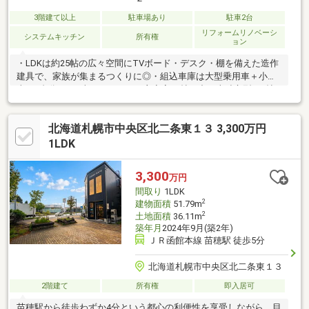
3階建て以上
駐車場あり
駐車2台
リフォームリノベーシ
システムキッチン
所有権
ョン
・LDKは約25帖の広々空間にTVボード・デスク・棚を備えた造作
建具で、家族が集まるつくりに◎・組込車庫は大型乗用車＋小型
車の2台分可（※車種による）・主寝室19帖の中に半独立型の3帖
書斎と3帖のウォークインクローゼット付きで、オンもオフも快適
に◎・トイレ3か所・洗面所2か所のゆとりある間取りで、二世帯
北海道札幌市中央区北二条東１３ 3,300万円
住宅としても可能◎・1階に防音工事済みのスタジオ約10帖！仕
事にも趣味にも使える特別な空間に◎・2022年にフルリフォーム
1LDK
され、現在も室内外の状態は大変良好です◎とにかく工夫された
間取りと魅力的な造りですので、ぜひ一度ご内覧していただけた
3,300
万円
らと思います♪
間取り
1LDK
2
建物面積
51.79m
2
土地面積
36.11m
築年月
2024年9月(築2年)
ＪＲ函館本線 苗穂駅 徒歩5分
北海道札幌市中央区北二条東１３
2階建て
所有権
即入居可
苗穂駅から徒歩わずか4分という都心の利便性を享受しながら、目