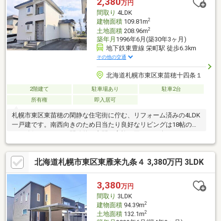
2,380
万円
間取り
4LDK
2
建物面積
109.81m
2
土地面積
208.96m
築年月
1996年6月(築30年3ヶ月)
地下鉄東豊線 栄町駅 徒歩6.3km
その他の交通
北海道札幌市東区東苗穂十四条１
2階建て
駐車場あり
駐車2台
所有権
即入居可
札幌市東区東苗穂の閑静な住宅街に佇む、リフォーム済みの4LDK
一戸建です。南西向きのため日当たり良好なリビングは18帖の広
さを確保しており、開放的な空間で家族の団らんを楽しめます。
令和7年12月に内外装を一新。システムキッチン、バスルーム、
洗面台、トイレなどの水回りはもちろん、フローリングやクロ
北海道札幌市東区東雁来九条４ 3,380万円 3LDK
ス、外壁・屋根まで刷新しています。各居室にクローゼットを備
え収納も豊富。駐車2台分のスペースも確保済みです。周辺は平坦
地で生活しやすく、落ち着いた環境をお探しの方におすすめの住
3,380
万円
まいです。空き家のため即時の入居も可能。ぜひ室内をご見学く
間取り
3LDK
ださい。
2
建物面積
94.39m
2
土地面積
132.1m