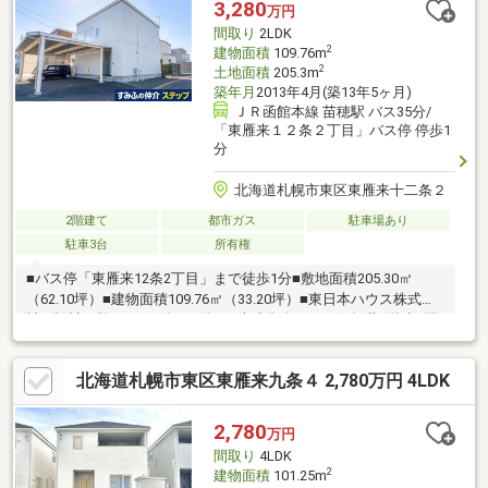
3,280
万円
ださい。
間取り
2LDK
2
建物面積
109.76m
2
土地面積
205.3m
築年月
2013年4月(築13年5ヶ月)
ＪＲ函館本線 苗穂駅 バス35分/
「東雁来１２条２丁目」バス停 停歩1
分
北海道札幌市東区東雁来十二条２
2階建て
都市ガス
駐車場あり
駐車3台
所有権
■バス停「東雁来12条2丁目」まで徒歩1分■敷地面積205.30㎡
（62.10坪）■建物面積109.76㎡（33.20坪）■東日本ハウス株式会
社 設計・施工■2013年4月築 ■木造合金メッキ鋼板葺2階建■間
取り2LDK＋納戸■LDK約19.3帖■角地■第二種低層住居専用地域■建
ぺい率：60％ 容積率：80％■前面道路 北東側公道幅員約20.5
北海道札幌市東区東雁来九条４ 2,780万円 4LDK
ｍ 北西側公道幅員約20.0ｍ■間口 北東側約7.9ｍ 北西側約
14.9ｍ ■カーポート3台分あり（※車種による）■納戸・クロー
ク・ウォークインクローゼット・物置など収納充実■庭・ウッド
2,780
万円
デッキあり■吹抜けあり■周辺環境良好
間取り
4LDK
2
建物面積
101.25m