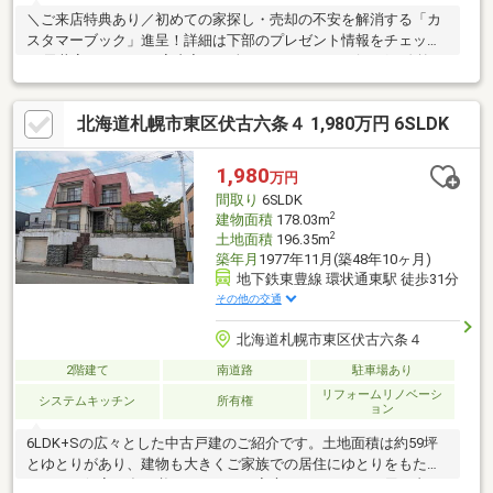
＼ご来店特典あり／初めての家探し・売却の不安を解消する「カ
スタマーブック」進呈！詳細は下部のプレゼント情報をチェック
♪●天井高2400ｍｍで室内入口は全てハイドア。リビングの吹抜け
と合わせて開放感あふれるこだわりの造り。●都市ガスエコジョ
ーズ、コレモによる発電と売電で月々のランニングコストを節
北海道札幌市東区伏古六条４ 1,980万円 6SLDK
約！●高減衰ゴムダンパーを用いた制震ユニット、ミライエΣを採
用。揺れを大幅に軽減し、繰り返しの余震に対しても効果が高
く、家の損傷を抑えます。●徒歩圏内に大型商業施設や複数の保
1,980
万円
育施設、大きな公園もあり子育て世帯におススメ！●幹線道路や
間取り
6SLDK
高速を利用して、お車で各方面へアクセスしやすい立地。
2
建物面積
178.03m
2
土地面積
196.35m
築年月
1977年11月(築48年10ヶ月)
地下鉄東豊線 環状通東駅 徒歩31分
その他の交通
北海道札幌市東区伏古六条４
2階建て
南道路
駐車場あり
リフォームリノベーシ
システムキッチン
所有権
ョン
6LDK+Sの広々とした中古戸建のご紹介です。土地面積は約59坪
とゆとりがあり、建物も大きくご家族での居住にゆとりをもたら
します。個室を多く必要とされるご家庭や、テレワーク用の書