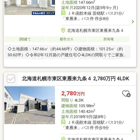
2
土地面積
147.66m
築年月
2020年12月(築5年9ヶ月)
ＪＲ函館本線 苗穂駅 バス31分/
「東雁来」バス停 停歩8分
北海道札幌市東区東雁来九条４
2階建て
都市ガス
所有権
◇土地面積：147.66㎡（約44.66坪）◇建物面積：101.25㎡（約
30.62坪）◇令和2年12月築の戸建住宅◇4LDKの間取りでご家族で
も使いやすい構成◇トイレ2か所で朝の準備も分散可能◇駐車ス
ペースあり（車種による）◇前面道路約8.0m（公道）◇都市ガス
採用◇キッチン・浴室・洗面室が近く家事動線に配慮された配置
北海道札幌市東区東雁来九条４ 2,780万円 4LDK
◇各居室に収納スペースあり■設備◇上下水道（公営水道・公共
下水）◇都市ガス◇24時間換気システム～周辺環境～・札苗北小
学校 約1890ｍ・ザ・ビッグ東雁来店 約760ｍ・ローソン札幌
2,780
万円
東雁来１０条店 約540ｍ・札苗北中学校 約1700ｍ
間取り
4LDK
2
建物面積
105.98m
2
土地面積
140.42m
築年月
2018年9月(築8年)
ＪＲ函館本線 苗穂駅 バス31分/
「東雁来」バス停 停歩9分
北海道札幌市東区東雁来九条４