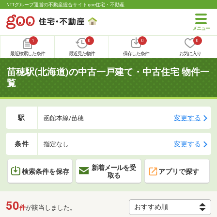
NTTグループ運営の不動産総合サイト goo住宅・不動産
1
0
0
0
最近検索した条件
最近見た物件
保存した条件
お気に入り
苗穂駅(北海道)の中古一戸建て・中古住宅 物件一
覧
駅
変更する
函館本線/苗穂
条件
変更する
指定なし
新着メールを受
検索条件を保存
アプリで探す
取る
50
件
が該当しました。