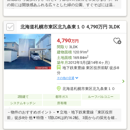
の前には開放感あふれる広々とした緑の公園、すぐそばには温泉
浴場という都市ではまず考えられない贅沢な環境で、心身ともに
癒される理想の自宅です。
北海道札幌市東区北九条東１０ 4,790万円 3LDK
4,790
万円
間取り
3LDK
2
建物面積
120.91m
2
土地面積
169.84m
築年月
2012年5月(築14年4ヶ月)
地下鉄東豊線 東区役所前駅 徒歩8
分
その他の交通
北海道札幌市東区北九条東１０
2階建て
都市ガス
ルーフバルコニー
システムキッチン
所有権
－物件のおすすめポイント－▼立地・地下鉄東豊線「東区役所
前」徒歩8分 他▼特徴・1階LDKは約16.2帖、3面からの採光を確
保・1階天井高は2.5m・各階に会話の弾む対面式キッチンを設
置・2室に面するバルコニー有・玄関周りをすっきりと保てる