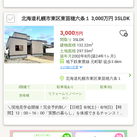
性も兼ね備えた立地です。■子育て環境充実・小学校 徒歩９分
お子様も無理なく安心して通うことができます。近隣に公園もあ
り、お子様ものびのびとお過ごしいただけます。■２０２１年1月
北海道札幌市東区東苗穂六条１ 3,000万円 3SLDK
リフォーム売主様が大切にお使いのため室内状況良好です。ぜひ
現地にてご覧くださいませ。◇コミュニケーションのとりやすい
カウンターキッチン！◇ウォークインクローゼットあり◇全居室
3,000
万円
６帖以上◇エアコン４台あり！快適にお過ごしいただけます！
間取り
3SLDK
2
建物面積
132.22m
2
土地面積
297.53m
築年月
2002年8月(築24年1ヶ月)
地下鉄東豊線 元町駅 徒歩3.6km
その他の交通
北海道札幌市東区東苗穂六条１
2階建て
駐車場あり
駐車3台
リフォームリノベーシ
所有権
ョン
＼現地見学会開催！完全予約制／ 【日程】8/8(土)・8/9(日) 【時
間】12：00～16：00「実際の暮らし」を体感できるチャンス！混
雑を避け、一組ずつご案内の為、予約制にしております。ネット
では分からない日当たりや広さを、ぜひ現地でご確認ください。
■ご予約・詳細はこちら↓≪ ハウスドゥ美香保：011-792-6430≫
当日予約も受付中！お気軽にお電話ください♪