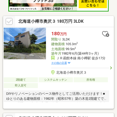
北海道小樽市奥沢３ 180万円 3LDK
180
万円
間取り
3LDK
2
建物面積
105.3m
2
土地面積
99.5m
築年月
1982年6月(築44年3ヶ月)
ＪＲ函館本線 南小樽駅 徒歩17分
その他の交通
北海道小樽市奥沢３
2階建て
システムキッチン
所有権
即入居可
DIYやリノベーションのベース物件としてご活用いただけます！■
ゆとりのある建物面積：1982年（昭和57年）築の木造2階建てで
3LDKの間取り。趣味の部屋や作業スペースを確保するのにも十分
な広さです。■生活に必要な基本設備：上下水道（公営水道・公
共下水）が引き込まれており、室内にはシステムキッチンが設置