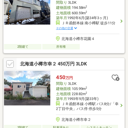
間取り
3LDK
2
建物面積
194.58m
2
土地面積
600.59m
築年月
1992年6月(築34年3ヶ月)
ＪＲ函館本線 南小樽駅 徒歩11分
その他の交通
北海道小樽市花園４
2階建て
所有権
北海道小樽市幸２ 450万円 3LDK
450
万円
間取り
3LDK
2
建物面積
105.99m
2
土地面積
228.82m
築年月
1993年9月(築33年)
ＪＲ函館本線 小樽駅 バス8分/「幸
2丁目中央」バス停 停歩5分
北海道小樽市幸２
2階建て
駐車場あり
システムキッチン