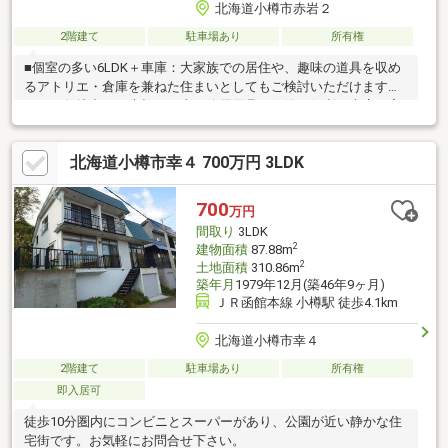
北海道小樽市赤岩２
2階建て
駐車場あり
所有権
■個室の多い6LDK＋車庫：大家族での居住や、趣味の道具を収め
るアトリエ・倉庫を兼ねた住まいとしてもご検討いただけます。
また、敷地内には大切なお車や除雪用具の保管に便利な車庫も完
備されています。■小樽駅近郊へのアクセス良好： 最寄りのバ
ス停である赤岩2丁目まで約350ｍで祝津線、赤岩線の2路線が利
北海道小樽市幸４ 700万円 3LDK
用可能です。■アクティブな活動に向いた立地：赤岩山の麓に位
置しており、一般開放されている高島小学校温水プールも徒歩圏
内であるため、レジャーや運動を楽しみたい方にとって、うって
700
万円
つけの立地です。
間取り
3LDK
2
建物面積
87.88m
2
土地面積
310.86m
築年月
1979年12月(築46年9ヶ月)
ＪＲ函館本線 小樽駅 徒歩4.1km
北海道小樽市幸４
2階建て
駐車場あり
所有権
即入居可
徒歩10分圏内にコンビニとスーパーがあり、公園が近い静かな住
宅街です。お気軽にお問合せ下さい。