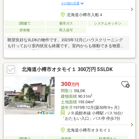
その他の交通
北海道小樽市入船４
2階建て
都市ガス
システムキッチン
所有権
即入居可
眺望良好な3LDKの物件です。2025年12月にハウスクリーニング
も行っており室内状況も綺麗です。室内からも移動できる物置き
があり荷物の置場にも困りません。〇リフォーム歴〇2015年 外
壁張替2022年 屋根塗装2024年 トイレ・ストーブ・床暖交換〇
周辺環境〇ラルズマートおたる山の手店 徒歩10分セイコーマー
北海道小樽市オタモイ１ 300万円 5SLDK
ト小樽入船店 徒歩13分小樽入船郵便局 徒歩7分小樽公園 徒
歩15分小樽脳・循環器病院 徒歩15分ツルハドラッグ小樽奥沢
店 徒歩22分北海道信用金庫入船支店 徒歩17分
300
万円
間取り
5SLDK
2
建物面積
90.31m
2
土地面積
193.04m
築年月
1975年12月(築50年9ヶ月)
ＪＲ函館本線 小樽駅 バス16分/
「おたもい入口」バス停 停歩7分
北海道小樽市オタモイ１
2階建て
南道路
駐車場あり