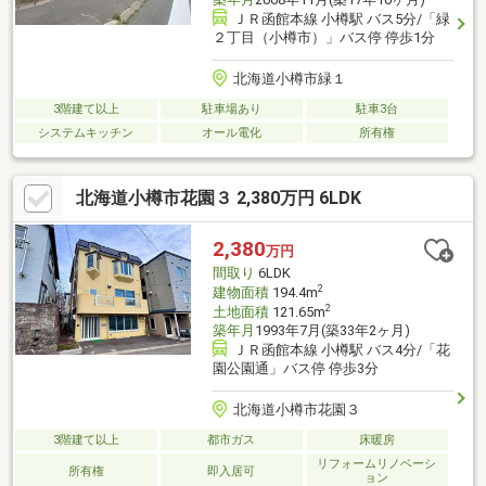
ＪＲ函館本線 小樽駅 バス5分/「緑
２丁目（小樽市）」バス停 停歩1分
北海道小樽市緑１
3階建て以上
駐車場あり
駐車3台
システムキッチン
オール電化
所有権
北海道小樽市花園３ 2,380万円 6LDK
2,380
万円
間取り
6LDK
2
建物面積
194.4m
2
土地面積
121.65m
築年月
1993年7月(築33年2ヶ月)
ＪＲ函館本線 小樽駅 バス4分/「花
園公園通」バス停 停歩3分
北海道小樽市花園３
3階建て以上
都市ガス
床暖房
リフォームリノベーシ
所有権
即入居可
ョン