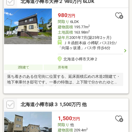
北海道小樽市天神２ 980万円 6LDK
980
万円
間取り
6LDK
2
建物面積
195.77m
2
土地面積
163.98m
築年月
2001年7月(築25年2ヶ月)
ＪＲ函館本線 小樽駅 バス23分/
「向陽ヶ坂通」バス停 停歩6分
北海道小樽市天神２
2階建て
所有権
落ち着きのある住宅街に位置する、延床面積広めの木造2階建て・
地下車庫付き邸宅です。一番の特徴は、上下階で分かれたゆとり
ある二世帯向けの間取り構成。1階（2LDK）と2階（4LDK）のそ
れぞれに10.0帖の快適なリビングと5.0帖のキッチン、さらに独立
した洗面スペースやトイレが配置されており、世帯ごとの生活リ
北海道小樽市緑３ 1,500万円 他
ズムを崩さずに快適に同居生活をスタートできます。1階にはのん
びり寛げる和室、2階には洋室が4部屋あり、個室としての利用は
もちろん、趣味の部屋やリモートワーク用のスペースとしても最
1,500
万円
適。敷地は公道に広く面しており、日当たりや通風も良好な住環
間取り
他
境です。
2
建物面積
209.4m