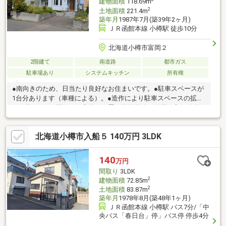
建物面積
118.69m
2
土地面積
221.4m
築年月
1987年7月(築39年2ヶ月)
ＪＲ函館本線 小樽駅 徒歩10分
北海道小樽市富岡２
2階建て
南道路
都市ガス
駐車場あり
システムキッチン
所有権
●南向きのため、日当たり良好なお住まいです。●駐車スペースが
1台分あります（車種による）。●造作により駐車スペースの拡張
が可能です。●閑静な住宅街に位置、前面道路は除雪の入る公道
です。お問合せの際は【物件番号25781】とお伝えいただけると
スムーズにご対応できます。即引渡可、ＬＤＫ２０畳以上、土地
北海道小樽市入船５ 140万円 3LDK
50坪以上、市街地が近い、南向き、システムキッチン、陽当り良
好、南側道路面す、閑静な住宅地、前道６ｍ以上、和室、始発
駅、整形地、シャワー付洗面化粧台、２階建、南庭、都市近郊、
140
万円
ウォークインクローゼット、全居室６畳以上、リビング階段、都
間取り
3LDK
市ガス、納戸
2
建物面積
72.85m
2
土地面積
83.87m
築年月
1978年8月(築48年1ヶ月)
ＪＲ函館本線 小樽駅 バス7分/「中
央バス「春日台」停」バス停 停歩4分