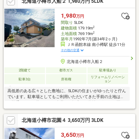
北海道小樽市入船２ 1,980万円 5LDK
1,980
万円
間取り
5LDK
2
建物面積
179.19m
2
土地面積
769.19m
築年月
1992年7月(築34年2ヶ月)
ＪＲ函館本線 南小樽駅 徒歩11分
その他の交通
北海道小樽市入船２
2階建て
都市ガス
駐車場あり
リフォームリノベーシ
駐車3台
所有権
ョン
高低差のある広々とした敷地に、5LDKの住まいがゆったりと佇ん
でいます。駐車場としてもご利用いただいてきた手前の土地は使
い勝手がよく、暮らしにも事業にも幅広い可能性を秘めた一区画
です。～おすすめポイント～◇土地面積 約232坪（769.19平方メ
ートル）◇5LDK・全居室6帖以上◇駐車場確保が必要な用途に最
北海道小樽市花園４ 3,650万円 3LDK
適◇事務所・店舗・事業用地としてもご利用可能◇近隣商業地域
◇分筆してのご購入もご相談可能◇外壁・屋根塗装 約5年前実施
◇エコジョーズ切替 約4年前実施◇洗面化粧台交換 約1年前実施
3,650
万円
◇小学校 徒歩10分圏内