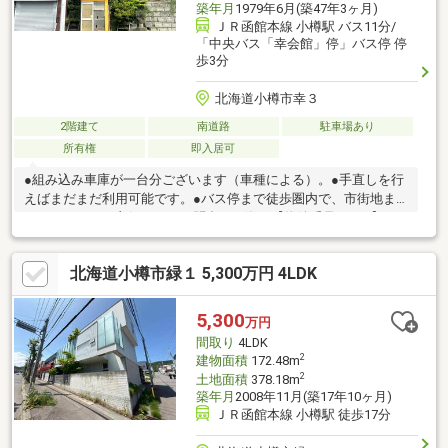
築年月
1979年6月(築47年3ヶ月)
ＪＲ函館本線 小樽駅 バス11分/
「中央バス「幸会館」停」バス停 停
歩3分
北海道小樽市幸３
2階建て
南道路
駐車場あり
所有権
即入居可
●組み込み車庫が一台分ございます（車種による）。●手直しを行
えばまだまだ利用可能です。●バス停まで徒歩圏内で、市街地ま
でのアクセスが良好です。お問合せの際は【物件番号22643】と
お伝えいただけるとスムーズにご対応できます。南向き、陽当り
良好、南側道路面す、前道６ｍ以上、和室、始発駅、整形地、２
北海道小樽市緑１ 5,300万円 4LDK
階建、シャッター車庫、小学校 徒歩10分以内
5,300
万円
間取り
4LDK
2
建物面積
172.48m
2
土地面積
378.18m
築年月
2008年11月(築17年10ヶ月)
ＪＲ函館本線 小樽駅 徒歩17分