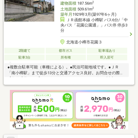
2
建物面積
187.56m
2
土地面積
509.61m
築年月
1929年3月(築97年6ヶ月)
ＪＲ函館本線 小樽駅 バス6分/「中
央バス「花園公園通」」バス停 停歩3
分
北海道小樽市花園３
2階建て
都市ガス
駐車場あり
駐車3台
所有権
即入居可
●複数台駐車可能（車種による）。●民泊可能地域です。●ＪＲ
「南小樽駅」まで徒歩13分と交通アクセス良好。お問合せの際は
【物件番号18834】とお伝えいただけるとスムーズにご対応でき
ます。駐車３台以上可、即引渡可、土地100坪以上、スーパー 徒
歩10分以内、始発駅、整形地、２階建、都市ガス、小学校 徒歩10
分以内