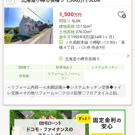
北海道小樽市長橋５ 1,500万円 5LDK
1,500
万円
間取り
5LDK
2
建物面積
127.52m
2
土地面積
376.32m
築年月
1992年8月(築34年1ヶ月)
ＪＲ函館本線 小樽駅 バス9分/「長
橋４丁目」バス停 停歩7分
北海道小樽市長橋５
2階建て
駐車場あり
システムキッチン
リフォームリノベーシ
所有権
ョン
～リフォーム内容～≪水廻設備≫◆システムキッチン交換◆トイ
レ交換≪その他リフォーム≫〇クロス貼替〇フロアタイル上貼替
〇建具交換〇畳表替え〇玄関ドア交換≪設備関係≫■レジスター
交換■美装クリーニング■コンセントスイッチ交換【学校】小学
校・・・長橋小学校(徒歩約10分)中学校・・・長橋中学校(徒歩約
12分)■ ご希望の住まい探しをお手伝いします 物件の詳細・ご相談
はお気軽にお問い合わせください