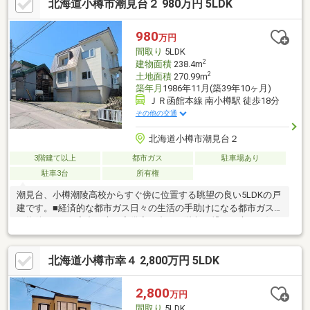
北海道小樽市潮見台２ 980万円 5LDK
されています。■カスタマイズに適した空家：現在は空家のため
即時の引き渡しが可能です。ご自身のペースで内装の手直しや設
備の入れ替えを進めることができます。■落ち着いた周辺環境：
980
万円
交通量が少なめの閑静な住宅街に位置しており、静かな環境で作
間取り
5LDK
業や生活に集中できます。
2
建物面積
238.4m
2
土地面積
270.99m
築年月
1986年11月(築39年10ヶ月)
ＪＲ函館本線 南小樽駅 徒歩18分
その他の交通
北海道小樽市潮見台２
3階建て以上
都市ガス
駐車場あり
駐車3台
所有権
潮見台、小樽潮陵高校からすぐ傍に位置する眺望の良い5LDKの戸
建です。■経済的な都市ガス日々の生活の手助けになる都市ガス
の物件です。■家裏に庭も完備家の裏から階段で繋がる庭はお好
みに合わせて家庭菜園やガーデニング等も楽しめる広さです！■
高い立地ならではの眺望海からは近くはないものの、小樽でも高
北海道小樽市幸４ 2,800万円 5LDK
い位置に立地している為オーシャンビューも楽しめます。■安心
の前面道路幅前面道路はゆとりがある為お車の出し入れもスムー
ズ。運転が苦手な方でも安心です。現在居住中ですが日程調整の
2,800
万円
上、おうちの状態など現地で確認することも可能となっています
間取り
5LDK