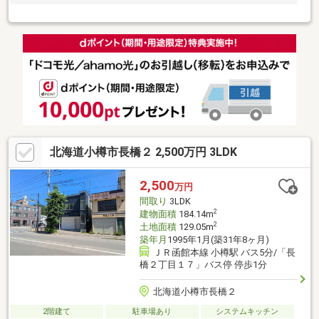
北海道小樽市長橋２ 2,500万円 3LDK
2,500
万円
間取り
3LDK
2
建物面積
184.14m
2
土地面積
129.05m
築年月
1995年1月(築31年8ヶ月)
ＪＲ函館本線 小樽駅 バス5分/「長
橋２丁目１７」バス停 停歩1分
北海道小樽市長橋２
2階建て
駐車場あり
システムキッチン