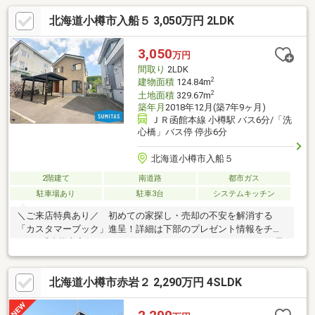
北海道小樽市入船５ 3,050万円 2LDK
3,050
万円
間取り
2LDK
2
建物面積
124.84m
2
土地面積
329.67m
築年月
2018年12月(築7年9ヶ月)
ＪＲ函館本線 小樽駅 バス6分/「洗
心橋」バス停 停歩6分
北海道小樽市入船５
2階建て
南道路
都市ガス
駐車場あり
駐車3台
システムキッチン
＼ご来店特典あり／ 初めての家探し・売却の不安を解消する
「カスタマーブック」進呈！詳細は下部のプレゼント情報をチェ
ック♪『小樽市入船５丁目』のオススメＰＯＩＮＴ！■ガスから電
気を自家発電する「コレモ(COREMO)」を完備。■都市ガスを使っ
て電気を発電するため、冬もコスト削減■徒歩圏内や車ですぐの
北海道小樽市赤岩２ 2,290万円 4SLDK
距離に買い物施設が充実しています。■各居室のクローゼットの
他、大容量のウォークインクローゼットで収納スペースをしっか
り確保。■キッチンから洗面室、浴室への移動がスムーズな「家