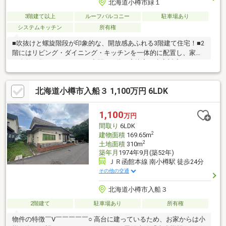
北海道小樽市緑１
3階建て以上
ルーフバルコニー
駐車場あり
システムキッチン
所有権
■吹抜けと螺旋階段が印象的な、開放感あふれる3階建て住宅！■2
階にはリビング・ダイニング・キッチンを一体的に配置し、家族
が自然と集まるゆとりある空間♪■1階の応接室は来客対応のほ
か、仕事部屋や趣味室としても活用できます◎■3階にはベッドル
ームとルーフスペースを備え、窓から山並みを望めるのも魅力！
北海道小樽市入船３ 1,100万円 6LDK
■各階に収納を備え、住空間をすっきり保てます♪■車庫付きで、
雨や雪の日にも便利！■スーパー・コンビニ・ドラッグストア・
小学校が徒歩10分圏内にそろい、お買い物や通学に便利な住環境
1,100
万円
です！お気軽にお問い合わせください♪（TEL:011-790-8100）
間取り
6LDK
2
建物面積
169.65m
2
土地面積
310m
築年月
1974年9月(築52年)
ＪＲ函館本線 南小樽駅 徒歩24分
その他の交通
北海道小樽市入船３
2階建て
駐車場あり
所有権
物件の特徴￣V￣￣￣￣￣○ 高台に建っているため、お家からは小