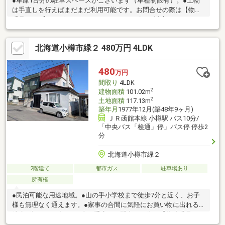
●車庫1台分の駐車スペースがございます（車種制限有）。●上物
は手直しを行えばまだまだ利用可能です。お問合せの際は【物件
番号21812】とお伝えいただけるとスムーズにご対応できます。
土地50坪以上、閑静な住宅地、和室、始発駅、整形地、２階建、
浴室に窓、シャッター車庫、高台に立地、小学校 徒歩10分以内、
北海道小樽市緑２ 480万円 4LDK
納戸、周辺交通量少なめ
480
万円
間取り
4LDK
2
建物面積
101.02m
2
土地面積
117.13m
築年月
1977年12月(築48年9ヶ月)
ＪＲ函館本線 小樽駅 バス10分/
「中央バス「桧通」停」バス停 停歩2
分
北海道小樽市緑２
2階建て
都市ガス
駐車場あり
所有権
●民泊可能な用途地域。●山の手小学校まで徒歩7分と近く、お子
様も無理なく通えます。●家事の合間に気軽にお買い物に出れる
徒歩5分のラルズマート山の手店。お問合せの際は【物件番号
30460】とお伝えいただけるとスムーズにご対応できます。スー