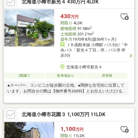
北海道小樽市新光４ 430万円 4LDK
シャワー付洗面化粧台、ＴＶモニタ付インターホン、都市ガス、
小学校 徒歩10分以内
430
万円
間取り
4LDK
2
建物面積
91.58m
2
土地面積
201.21m
築年月
1970年8月(築56年1ヶ月)
ＪＲ函館本線 小樽駅 バス5分/「中
央バス「新光４丁目」停」バス停 停
歩3分
北海道小樽市新光４
2階建て
駐車場あり
所有権
●スーパー、コンビニが徒歩圏の立地。●閑静な住宅街に位置して
います。お問合せの際は【物件番号26093】とお伝えいただける
とスムーズにご対応できます。土地50坪以上、スーパー 徒歩10分
以内、市街地が近い、閑静な住宅地、前道６ｍ以上、和室、整形
地、庭、２階建、浴室に窓、南西向き、全居室６畳以上、平坦地
北海道小樽市花園３ 1,100万円 11LDK
1,100
万円
間取り
11LDK