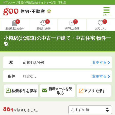
NTTグループ運営の不動産総合サイト goo住宅・不動産
1
0
0
0
最近検索した条件
最近見た物件
保存した条件
お気に入り
小樽駅(北海道)の中古一戸建て・中古住宅 物件一
覧
駅
変更する
函館本線/小樽
条件
変更する
指定なし
新着メールを受
検索条件を保存
アプリで探す
取る
86
件
が該当しました。