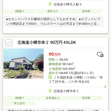
北海道小樽市入船５
2階建て
都市ガス
所有権
●セカンドハウスや趣味の場所としてもおすすめ。●セブンイレブ
ン小樽緑店まで450ｍ、ラルズマート山の手店まで約400ｍと近く
便利。●市内中心部と天狗山の間に位置し、街と山の両方に行き
やすい立地。お問合せの際は【物件番号17796】とお伝えいただ
けるとスムーズにご対応できます。スーパー 徒歩10分以内、閑静
北海道小樽市幸２ 90万円 4SLDK
な住宅地、前道６ｍ以上、和室、始発駅、整形地、２階建、都市
ガス、小学校 徒歩10分以内
90
万円
間取り
4SLDK
2
建物面積
98.34m
2
土地面積
264.45m
築年月
1964年7月(築62年2ヶ月)
ＪＲ函館本線 小樽駅 バス8分/「幸
２丁目中央」バス停 停歩4分
北海道小樽市幸２
2階建て
駐車場あり
所有権
即入居可