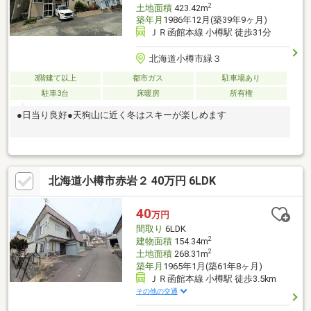
2
土地面積
423.42m
築年月
1986年12月(築39年9ヶ月)
ＪＲ函館本線 小樽駅 徒歩31分
北海道小樽市緑３
3階建て以上
都市ガス
駐車場あり
駐車3台
床暖房
所有権
●日当り良好●天狗山に近く冬はスキーが楽しめます
北海道小樽市赤岩２ 40万円 6LDK
40
万円
間取り
6LDK
2
建物面積
154.34m
2
土地面積
268.31m
築年月
1965年1月(築61年8ヶ月)
ＪＲ函館本線 小樽駅 徒歩3.5km
その他の交通