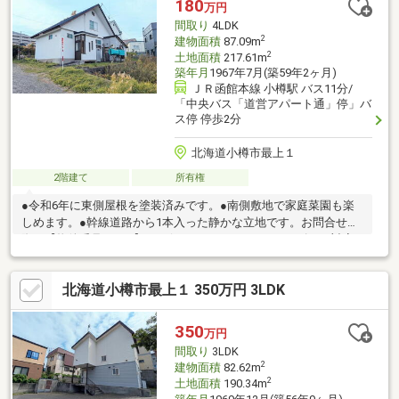
180
万円
間取り
4LDK
2
建物面積
87.09m
2
土地面積
217.61m
築年月
1967年7月(築59年2ヶ月)
ＪＲ函館本線 小樽駅 バス11分/
「中央バス「道営アパート通」停」バ
ス停 停歩2分
北海道小樽市最上１
2階建て
所有権
●令和6年に東側屋根を塗装済みです。●南側敷地で家庭菜園も楽
しめます。●幹線道路から1本入った静かな立地です。お問合せの
際は【物件番号25749】とお伝えいただけるとスムーズにご対応
できます。土地50坪以上、閑静な住宅地、２階建
北海道小樽市最上１ 350万円 3LDK
350
万円
間取り
3LDK
2
建物面積
82.62m
2
土地面積
190.34m