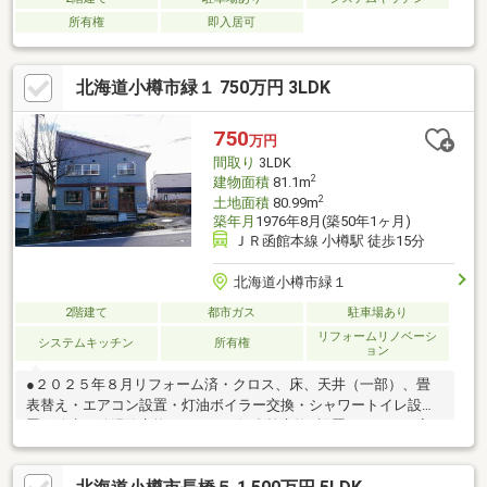
所有権
即入居可
北海道小樽市緑１ 750万円 3LDK
750
万円
間取り
3LDK
2
建物面積
81.1m
2
土地面積
80.99m
築年月
1976年8月(築50年1ヶ月)
ＪＲ函館本線 小樽駅 徒歩15分
北海道小樽市緑１
2階建て
都市ガス
駐車場あり
リフォームリノベーシ
システムキッチン
所有権
ョン
●２０２５年８月リフォーム済・クロス、床、天井（一部）、畳
表替え・エアコン設置・灯油ボイラー交換・シャワートイレ設
置・給水、給湯管交換・キッチン混合栓交換●設置されている家
具家電は譲渡可能です。不要の場合は撤去します。