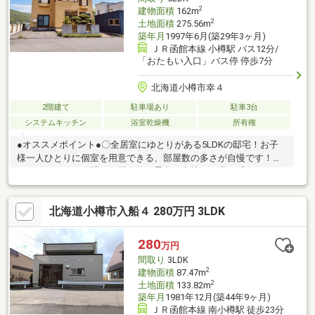
のでお気軽にお問い合わせください！
2
建物面積
162m
2
土地面積
275.56m
築年月
1997年6月(築29年3ヶ月)
ＪＲ函館本線 小樽駅 バス12分/
「おたもい入口」バス停 停歩7分
北海道小樽市幸４
2階建て
駐車場あり
駐車3台
システムキッチン
浴室乾燥機
所有権
●オススメポイント●〇全居室にゆとりがある5LDKの邸宅！お子
様一人ひとりに個室を用意できる、部屋数の多さが自慢です！〇
ウッドデッキから眺める開放的な景色！心地よい風を感じなが
ら、深呼吸したくなる場所♪〇お料理が捗る大容量のキッチン収
納！大きな鍋や調理家電もスッキリ収まり、作業も楽々です！〇
北海道小樽市入船４ 280万円 3LDK
足を伸ばしてリラックスできる広々バスルーム！お子様との入浴
もゆったり楽しめるサイズです！〇275㎡超の広々とした敷地！
お庭でのガーデニングや、お子様の外遊びも思い切り楽しめます♪
280
万円
〇玄関や廊下に充実の収納スペース！家族全員の靴や掃除道具も
間取り
3LDK
見せずに綺麗に片付きます！お気軽にお問合せくださいませ♪
2
建物面積
87.47m
2
土地面積
133.82m
築年月
1981年12月(築44年9ヶ月)
ＪＲ函館本線 南小樽駅 徒歩23分