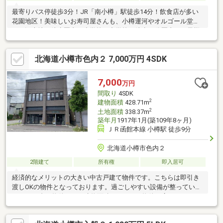
最寄りバス停徒歩3分！JR「南小樽」駅徒歩14分！飲食店が多い
花園地区！美味しいお寿司屋さんも、小樽運河やオルゴール堂な
どの観光地も徒歩圏内！小学校・中学校も徒歩10分圏内でお子様
も無理なく通える距離！リフォームのご相談もお気軽にどうぞ！
是非一度ご内覧くださいませ！
北海道小樽市色内２ 7,000万円 4SDK
7,000
万円
間取り
4SDK
2
建物面積
428.71m
2
土地面積
338.37m
築年月
1917年1月(築109年8ヶ月)
ＪＲ函館本線 小樽駅 徒歩9分
北海道小樽市色内２
2階建て
所有権
即入居可
経済的なメリットの大きい中古戸建て物件です。こちらは即引き
渡しOKの物件となっております。過ごしやすい設備が整っている
7500万円台の物件です。建物面積428.71㎡の物件で広々してま
す。物件から駅まで徒歩9分です。