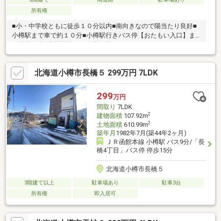
所有権
■小・中学校ともに徒歩１０分以内■南向きなので陽当たり良好■
小樽駅まで車で約１０分■小樽駅行きバス停【おたもい入口】ま
で徒歩７分■小樽塩谷ICまで車で約１０
【学校】・小樽市立幸 徒歩 8分（650ｍ）・小樽市立長橋
北海道小樽市長橋５ 299万円 7LDK
徒歩 10分（850ｍ）【周辺環境】・ローソン 小樽オタモイ一丁
目店 徒歩 ６分（520ｍ）・さいわいまるしぇ 徒
歩 １１分（873ｍ）・サツドラ小樽長橋店 徒歩
299
万円
１８分（1807ｍ）・スーパーアークス 長橋店 徒歩 ２７
間取り
7LDK
分（2297ｍ）
2
建物面積
107.92m
2
土地面積
610.99m
築年月
1982年7月(築44年2ヶ月)
ＪＲ函館本線 小樽駅 バス9分/「長
橋4丁目」バス停 停歩15分
北海道小樽市長橋５
3階建て以上
駐車場あり
駐車3台
所有権
即入居可