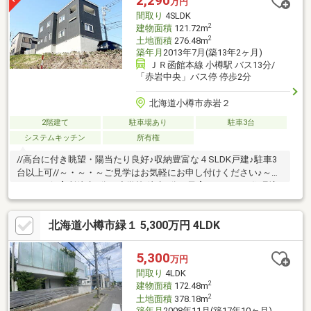
2,290
万円
事ラク動線」を採用。
間取り
4SLDK
2
建物面積
121.72m
2
土地面積
276.48m
築年月
2013年7月(築13年2ヶ月)
ＪＲ函館本線 小樽駅 バス13分/
「赤岩中央」バス停 停歩2分
北海道小樽市赤岩２
2階建て
駐車場あり
駐車3台
システムキッチン
所有権
//高台に付き眺望・陽当たり良好♪収納豊富な４SLDK戸建♪駐車3
台以上可//～・～・～ご見学はお気軽にお申し付けください♪～・
～・～■保育所徒歩2分・小学校 徒歩8分と子育てしやすい住環境
♪■ファミリーマートや郵便局も徒歩圏にあり日々の用事足しに便
利♪■敷地の南面に遮る建物がなく、山々の稜線が観えます♪■83坪
北海道小樽市緑１ 5,300万円 4LDK
以上の敷地には、駐車3台以上可能♪■各居室にクローゼットがあ
り、納戸や地下の物置も備えた収納力のある4SLDK♪■熱源は経済
的な都市ガスエコジョーズ♪■キッチンやユーティリティは幅1ｍ
5,300
万円
以上あり、家事をしやすい間取♪■トイレは1・2階に2ヶ所あり♪
間取り
4LDK
2
建物面積
172.48m
2
土地面積
378.18m
築年月
2008年11月(築17年10ヶ月)