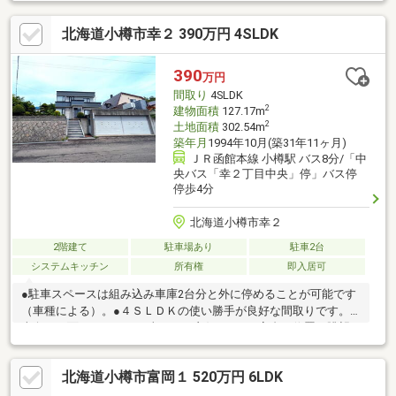
ループやファミリーでの滞在を想定した活用も検討できます◎■
スーパー・コンビニ・ドラッグストアも徒歩10分圏内！居住用や
北海道小樽市幸２ 390万円 4SLDK
セカンドハウスはもちろん、民泊・簡易宿所など宿泊事業用物件
をお探しの方にもおすすめです♪※宿泊事業としての利用には、関
係機関との協議および各種許認可が必要です。お気軽にお問い合
390
万円
わせください♪（TEL:011-790-8100）
間取り
4SLDK
2
建物面積
127.17m
2
土地面積
302.54m
築年月
1994年10月(築31年11ヶ月)
ＪＲ函館本線 小樽駅 バス8分/「中
央バス「幸２丁目中央」停」バス停
停歩4分
北海道小樽市幸２
2階建て
駐車場あり
駐車2台
システムキッチン
所有権
即入居可
●駐車スペースは組み込み車庫2台分と外に停めることが可能です
（車種による）。●４ＳＬＤＫの使い勝手が良好な間取りです。
南向きに面しており、日当たりが良好です。●高台に位置し眺望
が良好です。お問合せの際は【物件番号34247】とお伝えいただ
けるとスムーズにご対応できます。駐車２台可、土地50坪以上、
北海道小樽市富岡１ 520万円 6LDK
南向き、システムキッチン、南側道路面す、閑静な住宅地、ＬＤ
Ｋ１５畳以上、角地、和室、始発駅、整形地、２階建、浴室に