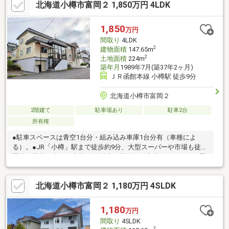
北海道小樽市富岡２ 1,850万円 4LDK
1,850
万円
間取り
4LDK
2
建物面積
147.65m
2
土地面積
224m
築年月
1989年7月(築37年2ヶ月)
ＪＲ函館本線 小樽駅 徒歩9分
北海道小樽市富岡２
2階建て
駐車場あり
駐車2台
所有権
●駐車スペースは青空1台分・組み込み車庫1台分有（車種によ
る）。●JR「小樽」駅まで徒歩約9分、大型スーパーや市場も徒歩
圏内。駐車２台可、土地50坪以上、閑静な住宅地、ＬＤＫ１５畳
以上、前道６ｍ以上、和室、整形地、２階建、緑豊かな住宅地、
シャッター車庫、周辺交通量少なめ
北海道小樽市富岡２ 1,180万円 4SLDK
1,180
万円
間取り
4SLDK
2