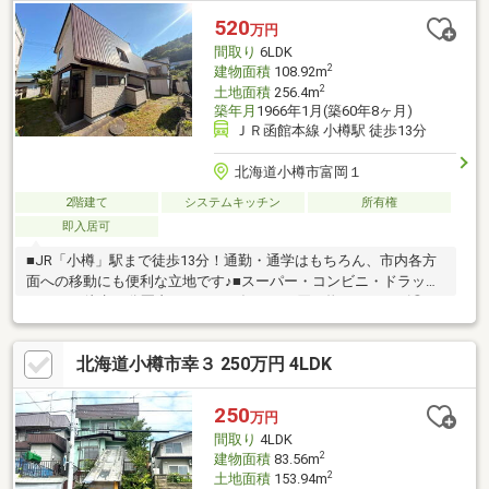
窓、眺望良好、シャッター車庫、高台に立地、小学校 徒歩10分以
520
万円
内、納戸
間取り
6LDK
2
建物面積
108.92m
2
土地面積
256.4m
築年月
1966年1月(築60年8ヶ月)
ＪＲ函館本線 小樽駅 徒歩13分
北海道小樽市富岡１
2階建て
システムキッチン
所有権
即入居可
■JR「小樽」駅まで徒歩13分！通勤・通学はもちろん、市内各方
面への移動にも便利な立地です♪■スーパー・コンビニ・ドラッグ
ストアが徒歩10分圏内にそろい、毎日のお買い物もスムーズ◎■
小・中学校や幼稚園も徒歩10分圏内！子育て世帯にも暮らしやす
い住環境です！■部屋数豊富な6LDK！家族それぞれの個室や書
北海道小樽市幸３ 250万円 4LDK
斎、趣味部屋など、ライフスタイルに合わせて活用できます♪■収
納スペースに加え、広々とした屋根裏収納も備えています◎■お
庭もあり、ガーデニングなどを楽しみたい方にもおすすめです！
250
万円
お気軽にお問い合わせください♪（TEL:011-790-8100）
間取り
4LDK
2
建物面積
83.56m
2
土地面積
153.94m