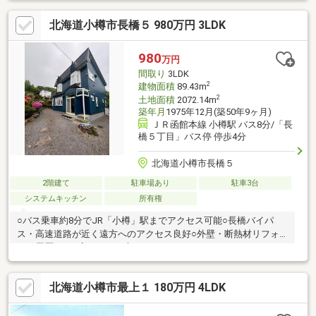
パー 徒歩10分以内、南向き、前道６ｍ以上、和室、始発駅、整形
北海道小樽市長橋５ 980万円 3LDK
地、トイレ２ヶ所、２階建、全居室６畳以上、都市ガス、小学校
徒歩10分以内
980
万円
間取り
3LDK
2
建物面積
89.43m
2
土地面積
2072.14m
築年月
1975年12月(築50年9ヶ月)
ＪＲ函館本線 小樽駅 バス8分/「長
橋５丁目」バス停 停歩4分
北海道小樽市長橋５
2階建て
駐車場あり
駐車3台
システムキッチン
所有権
○バス乗車約8分でJR「小樽」駅までアクセス可能○長橋バイパ
ス・高速道路が近く遠方へのアクセス良好○外壁・断熱材リフォ
ーム履歴あり○広々とした庭スペースあり
北海道小樽市最上１ 180万円 4LDK