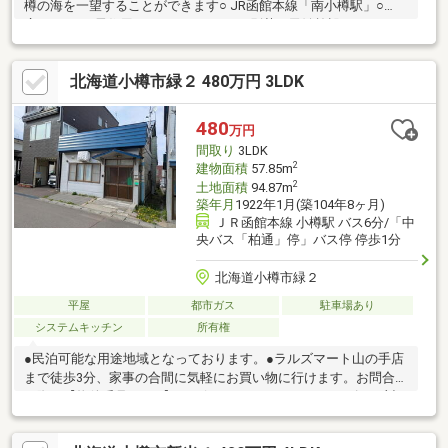
樽の海を一望することができます○ JR函館本線「南小樽駅」○
広々6LDKで居住用としてだけではなく別荘や民泊施設としてのご
利用も可能です ライフインフォメーション￣V￣￣￣￣￣￣￣
￣￣￣￣￣○ 奥沢小学校（徒歩17分）/菁園中学校（徒歩27分）○
北海道小樽市緑２ 480万円 3LDK
入船公園（徒歩17分）○ スーパーアークス奥沢店（徒歩20分）○
ローソン小樽奥沢店（徒歩13分）
480
万円
間取り
3LDK
2
建物面積
57.85m
2
土地面積
94.87m
築年月
1922年1月(築104年8ヶ月)
ＪＲ函館本線 小樽駅 バス6分/「中
央バス「柏通」停」バス停 停歩1分
北海道小樽市緑２
平屋
都市ガス
駐車場あり
システムキッチン
所有権
●民泊可能な用途地域となっております。●ラルズマート山の手店
まで徒歩3分、家事の合間に気軽にお買い物に行けます。お問合せ
の際は【物件番号31110】とお伝えいただけるとスムーズにご対
応できます。スーパー 徒歩10分以内、南向き、システムキッチ
ン、ＬＤＫ１５畳以上、前道６ｍ以上、和室、始発駅、整形地、