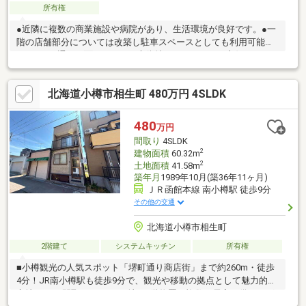
所有権
●近隣に複数の商業施設や病院があり、生活環境が良好です。●一
階の店舗部分については改築し駐車スペースとしても利用可能で
す。●バス通りに面しており、市街地へのアクセスが良好です。
お問合せの際は【物件番号26192】とお伝えいただけるとスムー
ズにご対応できます。スーパー 徒歩10分以内、システムキッチ
北海道小樽市相生町 480万円 4SLDK
ン、前道６ｍ以上、始発駅、トイレ２ヶ所、シャッター車庫、全
居室６畳以上、小学校 徒歩10分以内
480
万円
間取り
4SLDK
2
建物面積
60.32m
2
土地面積
41.58m
築年月
1989年10月(築36年11ヶ月)
ＪＲ函館本線 南小樽駅 徒歩9分
その他の交通
北海道小樽市相生町
2階建て
システムキッチン
所有権
■小樽観光の人気スポット「堺町通り商店街」まで約260m・徒歩
4分！JR南小樽駅も徒歩9分で、観光や移動の拠点として魅力的な
立地です♪■間取りは4LDK＋地下1階物置！複数の居室を備え、グ