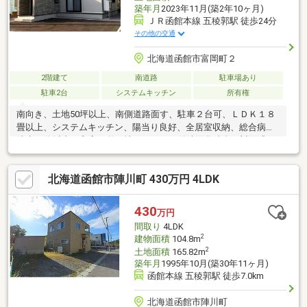
築年月
2023年11月(築2年10ヶ月)
ＪＲ函館本線 五稜郭駅 徒歩24分
その他の交通
北海道函館市富岡町２
2階建て
南道路
駐車場あり
駐車2台
システムキッチン
所有権
南向き、土地50坪以上、南側道路面す、駐車２台可、ＬＤＫ１８
畳以上、システムキッチン、陽当り良好、全居室収納、総合病院
徒歩10分以内、和室、整形地、シャワー付洗面化粧台、対面式キ
ッチン、トイレ２ヶ所、浴室１坪以上、２階建、温水洗浄便座、
浴室に窓、ＴＶモニタ付インターホン、平坦地
北海道函館市陣川町 430万円 4LDK
430
万円
間取り
4LDK
2
建物面積
104.8m
2
土地面積
165.82m
築年月
1995年10月(築30年11ヶ月)
函館本線 五稜郭駅 徒歩7.0km
北海道函館市陣川町