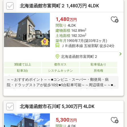
バルコニーは2面以上あり、たっぷりの陽光が降り注ぎます。お洗
北海道函館市富岡町２ 1,480万円 4LDK
濯物も気持ちよく乾きそうですね。車庫・カーポート付きで2台分
の駐車スペースがあるのも嬉しいポイント！ 周辺にはコンビニや
スーパー、ドラッグストアが揃い、幼稚園や小中学校も徒歩圏
1,480
万円
内。子育て世代にも安心の住環境です。都市ガスや灯油暖房、浴
間取り
4LDK
室に窓があるなど、暮らしを快適にする設備も整っています。
2
建物面積
162.89m
2
土地面積
182.32m
築年月
1993年7月(築33年2ヶ月)
ＪＲ函館本線 五稜郭駅 徒歩24分
北海道函館市富岡町２
3階建て以上
都市ガス
駐車場あり
駐車3台
システムキッチン
所有権
～～おすすめポイント～～■コンビニ・スーパー・郵便局・病
院・ドラッグストアが徒歩10分■5台駐車可能～～周辺環境～～■
セブンイレブン・・・4分■サツドラ・・・6分■郵便局・・・6分■
病院・・・6分▼▼ 打ち合わせ・見学プランご用意しておりま
す ▼▼ ＜探し始めの方向け＞しっかりコース(1h~)/サクッ
北海道函館市石川町 5,300万円 4LDK
とコース(0.5h~) 詳しくは物件詳細下段の「イベント情報」を
ご覧ください。
5,300
万円
間取り
4LDK