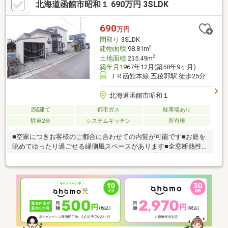
北海道函館市昭和１ 690万円 3SLDK
▼▼ 打ち合わせ・見学プランご用意しております ▼▼ ＜
探し始めの方向け＞しっかりコース(1h~)/サクッとコース
(0.5h~) 詳しくは物件詳細下段の「イベント情報」をご覧くだ
690
万円
さい。
間取り
3SLDK
2
建物面積
98.81m
2
土地面積
235.49m
築年月
1967年12月(築58年9ヶ月)
ＪＲ函館本線 五稜郭駅 徒歩25分
北海道函館市昭和１
2階建て
都市ガス
駐車場あり
駐車2台
システムキッチン
所有権
■空家につきお客様のご都合に合わせての内覧が可能です■お庭を
眺めてゆったり過ごせる縁側風スペースがあります■全窓断熱性
の高い複層サッシ■駐車２台可（車種による※冬季間は1台分スペ
ースに屋根からの落雪）■全室7帖以上、多目的に使えるサービス
ルーム約4.3帖■収納量豊富な住宅です■窓付１坪ユニットバスで快
適バスタイムを■小中学校徒歩10分圏内でお子様の通学も安心の
立地※契約不適合責任免責物件となります※増築未登記部分ありま
す