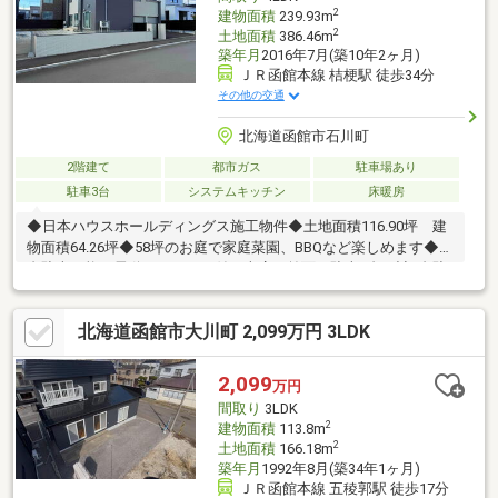
2
建物面積
239.93m
2
土地面積
386.46m
築年月
2016年7月(築10年2ヶ月)
ＪＲ函館本線 桔梗駅 徒歩34分
その他の交通
北海道函館市石川町
2階建て
都市ガス
駐車場あり
駐車3台
システムキッチン
床暖房
◆日本ハウスホールディングス施工物件◆土地面積116.90坪 建
物面積64.26坪◆58坪のお庭で家庭菜園、BBQなど楽しめます◆2
台駐車可能の電動シャッター付き車庫 前面に駐車2台の計4台駐
車可能(車種による)ロードヒーティングあり◆鏡面仕上げの石目
調フロアの開放感あふれる19.8帖のLDK◆光熱費を節約できる高
北海道函館市大川町 2,099万円 3LDK
効率給湯器エコジョーズ採用◆全居室収納完備・暮らしを彩る高
品質設備◆日々の生活を支える高品質設備を採用周辺施設・マッ
クスバリュー 徒歩9分・ファミリーマート 徒歩6分・サツ
2,099
万円
ドラ 徒歩8分・函館 蔦屋書店 徒歩11分
間取り
3LDK
2
建物面積
113.8m
2
土地面積
166.18m
築年月
1992年8月(築34年1ヶ月)
ＪＲ函館本線 五稜郭駅 徒歩17分