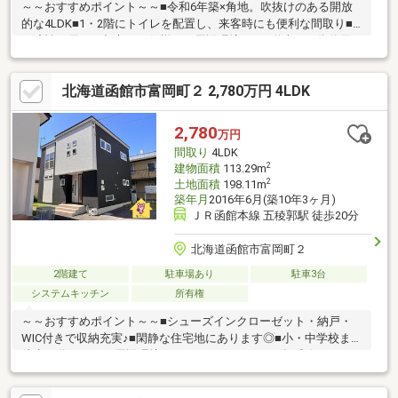
～～おすすめポイント～～■令和6年築×角地。吹抜けのある開放
的な4LDK■1・2階にトイレを配置し、来客時にも便利な間取り■
経済性に優れた都市ガス仕様～～周辺環境～～■道南うみ街信用
金庫・・・5分■ローソン・・・7分■スーパー・・・9分■郵便
局・・・11分現在居住中のため、見学を希望の際は事前にご連絡
北海道函館市富岡町２ 2,780万円 4LDK
ください。 ▼▼ 打ち合わせ・見学プランご用意しております
▼▼ ＜探し始めの方向け＞しっかりコース(1h~)/サクッとコ
ース(0.5h~) 詳しくは物件詳細下段の「イベント情報」をご覧
2,780
万円
ください。
間取り
4LDK
2
建物面積
113.29m
2
土地面積
198.11m
築年月
2016年6月(築10年3ヶ月)
ＪＲ函館本線 五稜郭駅 徒歩20分
北海道函館市富岡町２
2階建て
駐車場あり
駐車3台
システムキッチン
所有権
～～おすすめポイント～～■シューズインクローゼット・納戸・
WIC付きで収納充実♪■閑静な住宅地にあります◎■小・中学校まで
徒歩10分ほど～～周辺環境～～■ローソン・・・3分■郵便
局・・・9分■医師会病院・・・11分■セブンイレブン・・・11分
現在居住中のため、見学を希望の際は事前にご連絡ください。