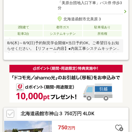
「美原台団地入口下車」バス停 停歩3
分
北海道函館市北美原３
2階建て
都市ガス
駐車場あり
駐車2台
システムキッチン
所有権
8/6(木)～8/9(日)予約制見学会開催※当日予約OK。ご希望日をお知
らせください。【リフォーム内容】●内装工事システムキッチン
交換、ユニットバス交換、温水洗浄便座トイレ交換、洗面化粧台
交換、玄関扉交換、フローリング上張り、クロス張替え、建具交
換、シューズボックス交換、給湯器交換、インターホン設置、火
災警報器設置、照明LED交換、クリーニング、漏電点検、設備点
検、雨漏り点検、漏水点検【おすすめポイント】・雨漏り、構造
上主要な部分の欠陥や・腐食、給排水管の故障や漏水についてお
引渡しより２年間保証・シロアリ防除工事施工後5年間保証・新品
の照明器具設置済みなので入居後にす
北海道函館市神山３ 750万円 4LDK
750
万円