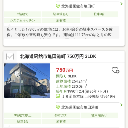
北海道函館市亀田町
2階建て
駐車場あり
駐車3台
システムキッチン
所有権
広々とした178.65㎡の敷地には、お車4台分の駐車スペースを確
保。ご家族や来客時も安心です。 建物は111.78㎡のゆとりの広
さ。14.8帖のLDKは家族団らんの時間を豊かに彩ります。 システ
ムキッチンにはIHクッキングヒーターを完備。エコジョーズやガ
ス暖房で冬も快適に過ごせます。 ウォークインクローゼットや物
北海道函館市亀田港町 750万円 3LDK
置など収納も豊富。浴室は1坪以上で窓があり、追い焚き機能付
き。トイレも2ヶ所あり、日当たりも良好です。 徒歩3分にこども
園、徒歩8分に小学校があり、子育て世代にも嬉しい環境。スーパ
750
万円
ーやコンビニ、郵便局、飲食店なども徒歩圏内に揃い、日々の生
間取り
3LDK
活をサポートします。
2
建物面積
254.21m
2
土地面積
230.03m
築年月
1990年2月(築36年7ヶ月)
ＪＲ函館本線 五稜郭駅 徒歩19分
北海道函館市亀田港町
3階建て以上
都市ガス
駐車場あり
駐車2台
所有権