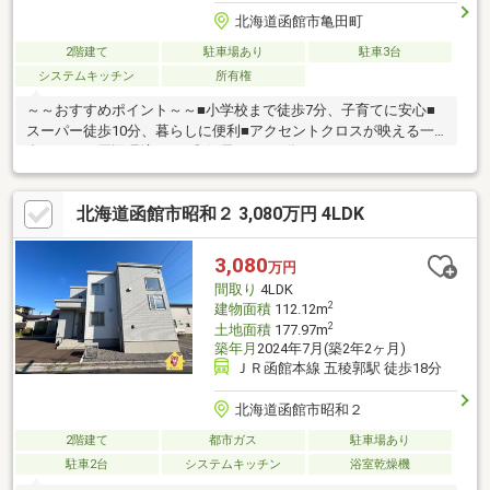
北海道函館市亀田町
2階建て
駐車場あり
駐車3台
システムキッチン
所有権
～～おすすめポイント～～■小学校まで徒歩7分、子育てに安心■
スーパー徒歩10分、暮らしに便利■アクセントクロスが映える一
邸です～～周辺環境～～■郵便局・・・6分■セイコーマー
ト・・・7分■げんき市場・・・10分■サツドラ・・・11分 ▼▼
打ち合わせ・見学プランご用意しております ▼▼ ＜探し始
北海道函館市昭和２ 3,080万円 4LDK
めの方向け＞しっかりコース(1h~)/サクッとコース(0.5h~) 詳
しくは物件詳細下段の「イベント情報」をご覧ください。
3,080
万円
間取り
4LDK
2
建物面積
112.12m
2
土地面積
177.97m
築年月
2024年7月(築2年2ヶ月)
ＪＲ函館本線 五稜郭駅 徒歩18分
北海道函館市昭和２
2階建て
都市ガス
駐車場あり
駐車2台
システムキッチン
浴室乾燥機