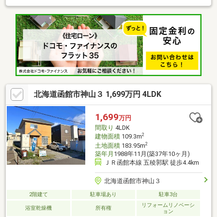
なり、ＤＩＹなり行っていただいてモチロン構いません！大きめ
な車庫もありますので、車の好きな方やバイクが好きな方などに
もおススメな物件です！！もちろん、どうしても新しく家を建て
たいという方は建物を解体して新築のお家を建てていただいても
一向に構いません！！ ■地番８７－７５■ガスは北海道
ガスの集中プロパン地域になります。■２０年ほど前にリフォー
ムしております。
北海道函館市神山３ 1,699万円 4LDK
1,699
万円
間取り
4LDK
2
建物面積
109.3m
2
土地面積
183.95m
築年月
1988年11月(築37年10ヶ月)
ＪＲ函館本線 五稜郭駅 徒歩4.4km
北海道函館市神山３
2階建て
駐車場あり
駐車3台
リフォームリノベーシ
浴室乾燥機
所有権
ョン