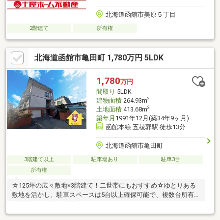
北海道函館市美原５丁目
2階建て
所有権
北海道函館市亀田町 1,780万円 5LDK
1,780
万円
間取り
5LDK
2
建物面積
264.93m
2
土地面積
413.68m
築年月
1991年12月(築34年9ヶ月)
函館本線 五稜郭駅 徒歩13分
北海道函館市亀田町
3階建て以上
駐車場あり
駐車3台
所有権
☆125坪の広々敷地×3階建て！二世帯にもおすすめ☆ゆとりある
敷地を活かし、駐車スペースは5台以上確保可能で、複数台所有や
来客時にも余裕の対応が可能です。