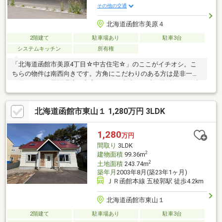
その他の交通
北海道函館市美原４
2階建て
駐車場あり
駐車3台
システムキッチン
所有権
「北海道函館市美原4丁目☆中古住宅☆」のここがイチオシ。こ
ちらの物件は南西向きです。方角にこだわりのある方は是非一度
ご覧下さい。周辺環境も充実している中古の戸建て物件です。1坪
以上ある浴室は広々としていてお風呂好きの方におすすめです。
夢のマイホームの購入を当社スタッフがサポートいたします。一
北海道函館市東山１ 1,280万円 3LDK
戸建て情報を豊富に扱っているので、まずはお気軽にご連絡くだ
さいませ。
1,280
万円
間取り
3LDK
2
建物面積
99.36m
2
土地面積
243.74m
築年月
2003年8月(築23年1ヶ月)
ＪＲ函館本線 五稜郭駅 徒歩4.2km
北海道函館市東山１
2階建て
駐車場あり
駐車3台