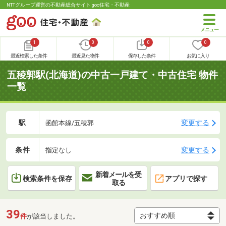
NTTグループ運営の不動産総合サイト goo住宅・不動産
1
0
0
0
最近検索した条件
最近見た物件
保存した条件
お気に入り
五稜郭駅(北海道)の中古一戸建て・中古住宅 物件
一覧
駅
変更する
函館本線/五稜郭
条件
変更する
指定なし
新着メールを受
検索条件を保存
アプリで探す
取る
39
件
が該当しました。