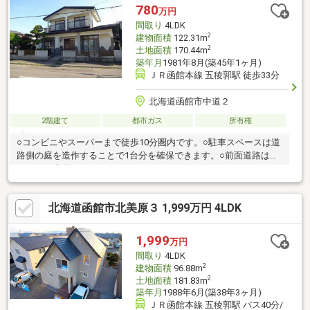
780
万円
間取り
4LDK
2
建物面積
122.31m
2
土地面積
170.44m
築年月
1981年8月(築45年1ヶ月)
ＪＲ函館本線 五稜郭駅 徒歩33分
北海道函館市中道２
2階建て
都市ガス
所有権
○コンビニやスーパーまで徒歩10分圏内です。○駐車スペースは道
路側の庭を造作することで1台分を確保できます。○前面道路は両
サイドに歩道があります。
北海道函館市北美原３ 1,999万円 4LDK
1,999
万円
間取り
4LDK
2
建物面積
96.88m
2
土地面積
181.83m
築年月
1988年6月(築38年3ヶ月)
ＪＲ函館本線 五稜郭駅 バス40分/