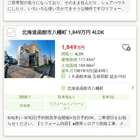
二世帯型の造りになっており、そのまま住んだり、シェアハウス
にしたり、いろいろな使い方ができそうな物件です◎リフォーム
履歴令和5年1月実施各階共通：給水管更新、給湯管更新、排水管
更新、電気メーター交換1階：散水栓交換、防寒器交換 2階：ト
イレ交換、オイルサーバー交換、ボイラー交換、ストーブ修理3
北海道函館市八幡町 1,849万円 4LDK
階：トイレ新設、エアコン新設、ストーブ修理
1,849
万円
間取り
4LDK
2
建物面積
117.45m
2
土地面積
169.96m
築年月
1981年9月(築45年)
ＪＲ函館本線 五稜郭駅 徒歩19分
北海道函館市八幡町
2階建て
駐車場あり
駐車2台
リフォームリノベーシ
所有権
ョン
8/6(木)～8/9(日)予約制見学会開催※当日予約OK。ご希望日をお知
らせください。【リフォーム内容】●標準シロアリ防除工事、ク
リーニング、雨漏り点検、設備点検●外構・外装駐車場拡張、屋
根塗装、外壁塗装、駐車場拡張工事、一部サイディング張り●水