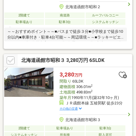
北海道函館市昭和２
2階建て
南道路
ルーフバルコニー
駐車場あり
駐車3台
システムキッチン
～～おすすめポイント～～■バスまで徒歩３分■小学校まで徒歩10
分以内■車庫付き・駐車4台可能～～周辺環境～～■ラッキーピエ
ロ・・・4分■信用金庫・・・5分■魚長・・・6分■病院・・・9分
▼▼ 打ち合わせ・見学プランご用意しております ▼▼＜探し
始めの方向け＞しっかりコース(1h~)/サクッとコース(0.5h~)詳し
北海道函館市昭和３ 3,280万円 6SLDK
くは物件詳細下段の「イベント情報」をご覧ください。
3,280
万円
間取り
6SLDK
2
建物面積
306.01m
2
土地面積
498.83m
築年月
1993年11月(築32年10ヶ月)
ＪＲ函館本線 五稜郭駅 徒歩23分
その他の交通
北海道函館市昭和３
2階建て
駐車場あり
駐車3台
システムキッチン
所有権
即入居可