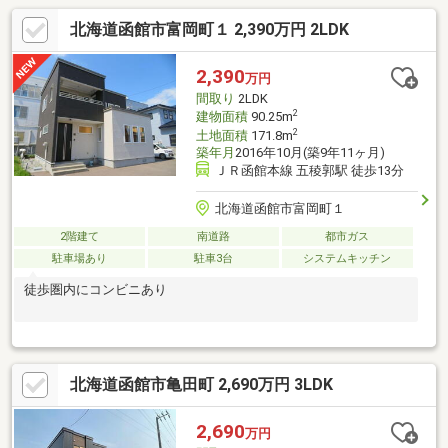
北海道函館市富岡町１ 2,390万円 2LDK
2,390
万円
間取り
2LDK
2
建物面積
90.25m
2
土地面積
171.8m
築年月
2016年10月(築9年11ヶ月)
ＪＲ函館本線 五稜郭駅 徒歩13分
北海道函館市富岡町１
2階建て
南道路
都市ガス
駐車場あり
駐車3台
システムキッチン
徒歩圏内にコンビニあり
北海道函館市亀田町 2,690万円 3LDK
2,690
万円