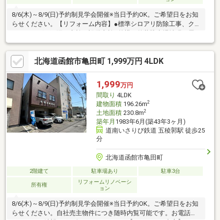
8/6(木)～8/9(日)予約制見学会開催※当日予約OK。ご希望日をお知
らせください。【リフォーム内容】●標準シロアリ防除工事、ク
リーニング、雨漏り点検、設備点検●外構・外装駐車場拡張、屋
根塗装、外壁塗装or張替、植栽剪定、庭木伐採●水回りシステムキ
ッチン交換、ユニットバス交換、トイレ交換、洗面化粧台交換●
北海道函館市亀田町 1,999万円 4LDK
内装間取変更、玄関扉交換、室内ドア交換、床材上張り、シュー
ズボックス交換、クロス張替え●その他設備給湯器交換、インタ
ーホン設置、火災警報器設置、照明器具交換
1,999
万円
間取り
4LDK
2
建物面積
196.26m
2
土地面積
230.8m
築年月
1983年6月(築43年3ヶ月)
道南いさりび鉄道 五稜郭駅 徒歩25
分
北海道函館市亀田町
2階建て
駐車場あり
駐車3台
リフォームリノベーシ
所有権
ョン
8/6(木)～8/9(日)予約制見学会開催※当日予約OK。ご希望日をお知
らせください。自社売主物件につき随時内覧可能です。お電話か