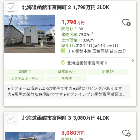
回りシステムキッチン交換、ユニットバス交換、トイレ交換、洗
北海道函館市富岡町２ 1,798万円 3LDK
面化粧台交換●内装内窓設置(単板ガラス)、間取変更、玄関扉交
換、室内ドア交換、床材上張り、シューズボックス交換、クロス
張替え●その他設備給湯器交換、インターホン設置、火災警報器
1,798
万円
設置、照明器具交換【おすすめポイント】・耐震適合証明書を取
間取り
3LDK
得すれば（要別途費用）、
2
建物面積
79.07m
2
土地面積
113.98m
築年月
2012年4月(築14年5ヶ月)
ＪＲ函館本線 五稜郭駅 徒歩22分
北海道函館市富岡町２
2階建て
駐車場あり
駐車2台
システムキッチン
所有権
●リフォーム済み3LDKの物件です☆●2階にリビングがあります
☆●富岡の閑静な住宅街です☆●セブンイレブン函館富岡町店まで
徒歩約4分(距離約265ｍ)☆●函館東富岡郵便局まで徒歩約5分(距離
約362ｍ)☆●MEGAドン・キホーテ函館店まで徒歩約15分(距離約
1186ｍ)☆※返済例は【変動金利】3年固定特約・金利0.6％・借入
北海道函館市富岡町３ 3,080万円 4LDK
年数35年の場合で算出しております。金利は銀行によって異なる
場合があります。
3,080
万円
間取り
4LDK