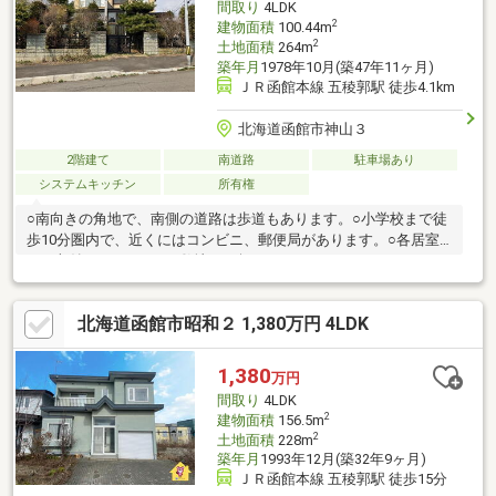
間取り
4LDK
2
建物面積
100.44m
2
土地面積
264m
築年月
1978年10月(築47年11ヶ月)
ＪＲ函館本線 五稜郭駅 徒歩4.1km
北海道函館市神山３
2階建て
南道路
駐車場あり
システムキッチン
所有権
○南向きの角地で、南側の道路は歩道もあります。○小学校まで徒
歩10分圏内で、近くにはコンビニ、郵便局があります。○各居室
には収納があります。○敷地は79坪あります。
北海道函館市昭和２ 1,380万円 4LDK
1,380
万円
間取り
4LDK
2
建物面積
156.5m
2
土地面積
228m
築年月
1993年12月(築32年9ヶ月)
ＪＲ函館本線 五稜郭駅 徒歩15分