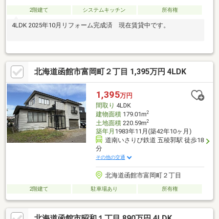
2階建て
システムキッチン
所有権
4LDK 2025年10月リフォーム完成済 現在賃貸中です。
北海道函館市富岡町２丁目 1,395万円 4LDK
1,395
万円
間取り
4LDK
2
建物面積
179.01m
2
土地面積
220.59m
築年月
1983年11月(築42年10ヶ月)
道南いさりび鉄道 五稜郭駅 徒歩18
分
その他の交通
北海道函館市富岡町２丁目
2階建て
駐車場あり
所有権
北海道函館市昭和１丁目 890万円 4LDK