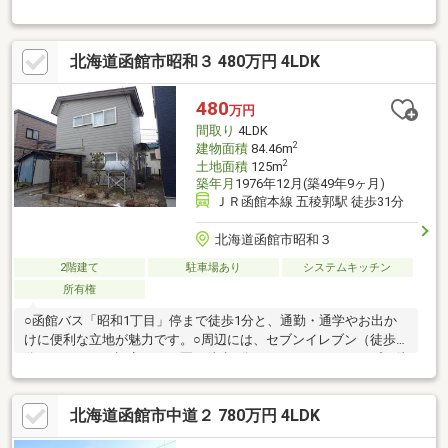
メールでご希望日をお知らせください。【リフォーム内容】シロ
アリ工防除工事、クリーニング、雨漏り点検、設備点検駐車場拡
張、屋根塗装、外壁塗装システムキッチン交換、ユニットバス交
北海道函館市昭和３ 480万円 4LDK
換、トイレ交換、洗面化粧台交換間取変更、玄関扉交換、室内ド
ア（一部）交換、床材上張り、シューズボックス交換、クロス張
替え、給湯器交換、照明器具交換【おすすめポイント】・本物件
480
万円
は条件により住宅ローン減税が適用されます。・雨漏り、構造上
間取り
4LDK
主要な部分の
2
建物面積
84.46m
2
土地面積
125m
築年月
1976年12月(築49年9ヶ月)
ＪＲ函館本線 五稜郭駅 徒歩31分
北海道函館市昭和３
2階建て
駐車場あり
システムキッチン
所有権
○函館バス「昭和1丁目」停まで徒歩1分と、通勤・通学やお出か
けに便利な立地が魅力です。○周辺には、セブンイレブン（徒歩3
分）、なかよし認定こども園（徒歩4分）、ホクレンショップ（徒
歩7分）など、生活に便利な施設が徒歩圏内に揃っていて、お子様
のいるご家族も暮らしやすい環境です。○駐車スペースは車種が
北海道函館市中道２ 780万円 4LDK
限定されますが1台分ございます。○増築未登記部分有り(台所の一
部約4.1㎡)。○給水管の老朽化により洗面台が利用できません。