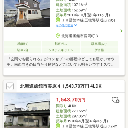
2
建物面積
107.16m
2
土地面積
162.69m
築年月
2017年10月(築8年11ヶ月)
ＪＲ函館本線 五稜郭駅 徒歩28分
その他の交通
北海道函館市富岡町３
2階建て
都市ガス
駐車場あり
駐車2台
システムキッチン
所有権
『玄関でも寝られる』がコンセプトの部屋中どこでも暖かいオウ
チ。南西向きの日当たり良好などこにいても明るいです！スウェ
ーデンハウスさんといえば木製３層ガラスに２４時間換気システ
ム！リビングには温かみのある暖炉とセントラル暖房で部屋中あ
ったかですよ！！ボイラーも都市ガスのエコジョーズですので経
北海道函館市美原４ 1,543.70万円 4LDK
済的です！！キッチンも対面式で安心のＩＨクッキングヒーター
に食器洗浄乾燥機付きで日々の家事を助けてくれます！！各部屋
にはエアコン完備に、もちろんシャンプードレッサーやＴＶイン
1,543.70
万円
ターホンも付いております！！お風呂も広々１坪タイプに追炊き
間取り
4LDK
機能付きです！！可愛いクロスに各所に感じる輸入住宅を是非ご
2
建物面積
223.55m
体感ください！
2
土地面積
297.06m
築年月
1978年6月(築48年3ヶ月)
ＪＲ函館本線 五稜郭駅 徒歩3.2km