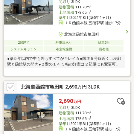
間取り
3LDK
2
建物面積
111.78m
2
土地面積
178.65m
築年月
2021年8月(築5年1ヶ月)
ＪＲ函館本線 五稜郭駅 徒歩17分
北海道函館市亀田町
2階建て
駐車場あり
駐車3台
システムキッチン
浴室乾燥機
所有権
●築５年以内で中も外もすべてがキレイ☆●国道５号線近く五稜郭
駅と函館駅の間☆●２階の１４.５帖の洋室は２部屋にも変更可
能！☆●函館亀田郵便局まで徒歩約６分（距離約４２７ｍ）☆●セ
イコーマート函館吉川店まで徒歩約９分（距離約６８１ｍ）☆●
マックスバリュ万代店まで徒歩約１２分（距離約９５０ｍ）
北海道函館市亀田町 2,690万円 3LDK
☆【変動金利】※返済例は3年固定特約・金利0.6％・借入年数35
年で算出しております。金利は銀行によって異なる場合がありま
す。
2,690
万円
間取り
3LDK
2
建物面積
111.78m
2
土地面積
178.65m
築年月
2021年8月(築5年1ヶ月)
ＪＲ函館本線 五稜郭駅 徒歩17分