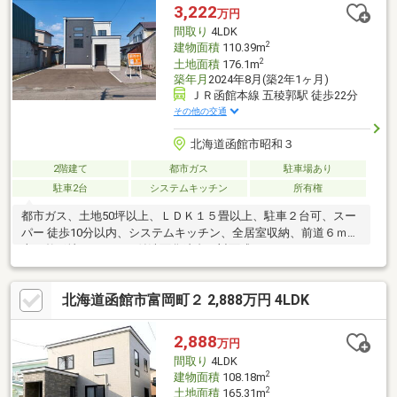
3,222
万円
間取り
4LDK
2
建物面積
110.39m
2
土地面積
176.1m
築年月
2024年8月(築2年1ヶ月)
ＪＲ函館本線 五稜郭駅 徒歩22分
その他の交通
北海道函館市昭和３
2階建て
都市ガス
駐車場あり
駐車2台
システムキッチン
所有権
都市ガス、土地50坪以上、ＬＤＫ１５畳以上、駐車２台可、スー
パー 徒歩10分以内、システムキッチン、全居室収納、前道６ｍ以
上、整形地、シャワー付洗面化粧台、対面式キッチン、トイレ２
ヶ所、浴室１坪以上、２階建、温水洗浄便座、浴室に窓、ＴＶモ
ニタ付インターホン、ウォークインクローゼット、シューズイン
北海道函館市富岡町２ 2,888万円 4LDK
クローク、全室東南向き、浄水器
2,888
万円
間取り
4LDK
2
建物面積
108.18m
2
土地面積
165.31m