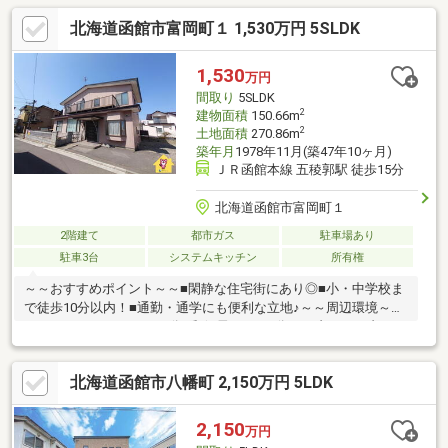
ックス・・・7分現在居住中のため、見学を希望の際は事前にご連
北海道函館市富岡町１ 1,530万円 5SLDK
絡ください。 ▼▼ 打ち合わせ・見学プランご用意しておりま
す ▼▼ ＜探し始めの方向け＞しっかりコース(1h~)/サクッ
とコース(0.5h~) 詳しくは物件詳細下段の「イベント情報」を
1,530
万円
ご覧ください。
間取り
5SLDK
2
建物面積
150.66m
2
土地面積
270.86m
築年月
1978年11月(築47年10ヶ月)
ＪＲ函館本線 五稜郭駅 徒歩15分
北海道函館市富岡町１
2階建て
都市ガス
駐車場あり
駐車3台
システムキッチン
所有権
～～おすすめポイント～～■閑静な住宅街にあり◎■小・中学校ま
で徒歩10分以内！■通勤・通学にも便利な立地♪～～周辺環境～～
■セイコーマート・・・5分■郵便局・・・5分■セブンイレブ
ン・・・5分■業務スーパー・・・12分▼▼ 打ち合わせ・見学プ
ランご用意しております ▼▼ ＜探し始めの方向け＞しっか
北海道函館市八幡町 2,150万円 5LDK
りコース(1h~)/サクッとコース(0.5h~) 詳しくは物件詳細下段
の「イベント情報」をご覧ください。
2,150
万円