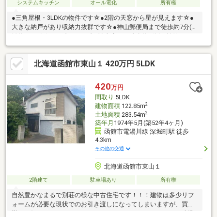
システムキッチン
オール電化
所有権
●三角屋根・3LDKの物件です☆●2階の天窓から星が見えます☆●
大きな納戸があり収納力抜群です☆●神山郵便局まで徒歩約7分(距
離約559ｍ)☆●セブンイレブン神山店まで徒歩約7分(距離約539
ｍ)☆●コープさっぽろかじ店まで徒歩約17分(距離約1290ｍ)☆※
返済例は【変動金利】３年固定特約・金利０．６％・借入年数３
北海道函館市東山１ 420万円 5LDK
５年で算出しております。金利は銀行によって異なる場合があり
ます。
420
万円
間取り
5LDK
2
建物面積
122.85m
2
土地面積
283.54m
築年月
1974年5月(築52年4ヶ月)
函館市電湯川線 深堀町駅 徒歩
4.3km
その他の交通
北海道函館市東山１
2階建て
駐車場あり
所有権
自然豊かなまるで別荘の様な中古住宅です！！！建物は多少リフ
ォームが必要な現状でのお引き渡しになってしまいますが、買主
様でお好きなようにリフォームなり、リノベーションなり、改装