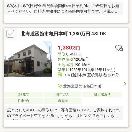
8/6(木)～8/9(日)予約制見学会開催※当日予約OK。ご希望日をお知
らせください。自社売主物件につき随時内覧可能です。お電話か
メールでご希望日をお知らせください。【リフォーム内容】シロ
アリ工防除工事、クリーニング、鍵交換、雨漏り点検、設備点検
屋根塗装、外壁塗装水回り交換間取変更、玄関扉交換、室内ドア
北海道函館市亀田本町 1,380万円 4SLDK
交換、床材上張り、クロス張替え【おすすめポイント】・本物件
は条件により住宅ローン減税が適用されます。・雨漏り、構造上
主要な部分の欠陥や・腐食、給排水管の故障や漏水についてお引
1,380
万円
渡しより２年間保証。・シロアリ防除工事施工後5年間保証。
間取り
4SLDK
2
建物面積
120.9m
2
土地面積
190.15m
築年月
1982年10月(築43年11ヶ月)
ＪＲ函館本線 五稜郭駅 徒歩12分
北海道函館市亀田本町
2階建て
都市ガス
駐車場あり
駐車2台
所有権
広々とした4SLDKの間取りは、専有面積120.9㎡。ご家族それぞれ
のプライベート空間を大切にしながら、リビングで過ごす団らん
の時間も豊かにしてくれます。 交通アクセスも魅力的。JR五稜郭
駅へも徒歩9分で、フットワーク軽く行動できますね。 南向きの