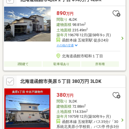
890
万円
間取り
4LDK
2
建物面積
98.81m
2
土地面積
235.49m
築年月
1967年12月(築58年9ヶ月)
函館本線 五稜郭駅 徒歩24分
その他の交通
北海道函館市昭和１丁目
2階建て
駐車場あり
所有権
北海道函館市美原５丁目 380万円 3LDK
380
万円
間取り
3LDK
2
建物面積
72.88m
2
土地面積
114.33m
築年月
1975年12月(築50年9ヶ月)
函館本線 五稜郭駅 バス35分/「30
系統北美原小学校前」バス停 停歩3分