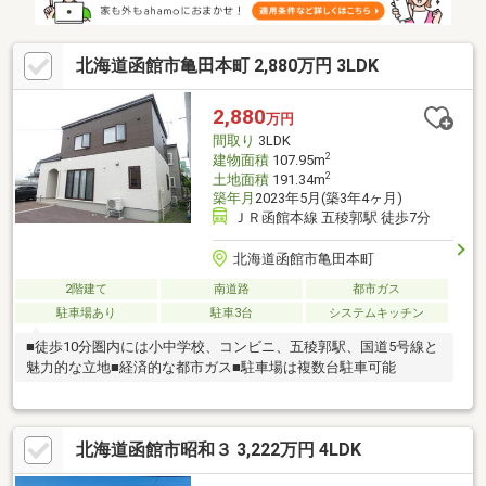
北海道函館市亀田本町 2,880万円 3LDK
2,880
万円
間取り
3LDK
2
建物面積
107.95m
2
土地面積
191.34m
築年月
2023年5月(築3年4ヶ月)
ＪＲ函館本線 五稜郭駅 徒歩7分
北海道函館市亀田本町
2階建て
南道路
都市ガス
駐車場あり
駐車3台
システムキッチン
■徒歩10分圏内には小中学校、コンビニ、五稜郭駅、国道5号線と
魅力的な立地■経済的な都市ガス■駐車場は複数台駐車可能
北海道函館市昭和３ 3,222万円 4LDK