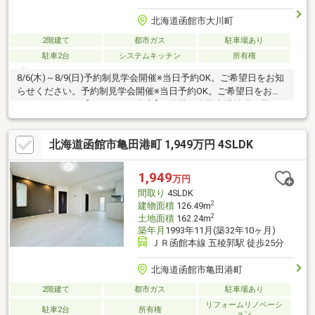
北海道函館市大川町
2階建て
都市ガス
駐車場あり
駐車2台
システムキッチン
所有権
8/6(木)～8/9(日)予約制見学会開催※当日予約OK。ご希望日をお知
らせください。予約制見学会開催※当日予約OK。ご希望日をお知
らせください。【リフォーム内容】●外構工事駐車場拡張、屋
根・外壁塗装●内装工事システムキッチン交換、ユニットバス交
換、温水洗浄便座トイレ交換、洗面化粧台交換、２階和室を洋室
北海道函館市亀田港町 1,949万円 4SLDK
変更、クロス張替え、畳表替え、給湯器交換、インターホン設
置、火災警報器設置、照明LED交換【おすすめポイント】・雨漏
り、構造上主要な部分の欠陥や・腐食、給排水管の故障や漏水に
1,949
万円
ついてお引渡しより２年間保証・シロアリ防除工事施工後5年間保
間取り
4SLDK
証・新品の照
2
建物面積
126.49m
2
土地面積
162.24m
築年月
1993年11月(築32年10ヶ月)
ＪＲ函館本線 五稜郭駅 徒歩25分
北海道函館市亀田港町
2階建て
都市ガス
駐車場あり
リフォームリノベーシ
駐車2台
所有権
ョン