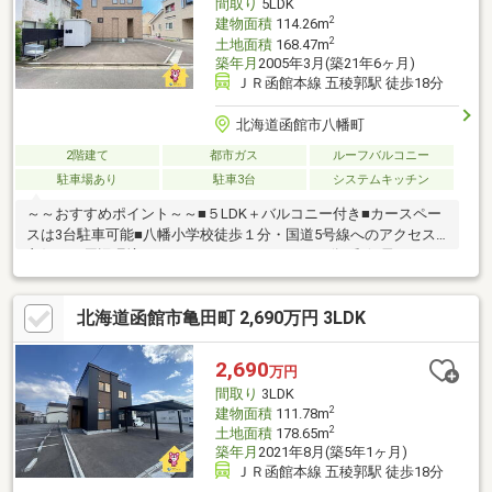
間取り
5LDK
2
建物面積
114.26m
2
土地面積
168.47m
築年月
2005年3月(築21年6ヶ月)
ＪＲ函館本線 五稜郭駅 徒歩18分
北海道函館市八幡町
2階建て
都市ガス
ルーフバルコニー
駐車場あり
駐車3台
システムキッチン
～～おすすめポイント～～■５LDK＋バルコニー付き■カースペー
スは3台駐車可能■八幡小学校徒歩１分・国道5号線へのアクセス
良好～～周辺環境～～■セイコーマート・・・2分■郵便局・・・5
分■生鮮げんき市場・・・5分■道南うみ街信用金庫・・・9分 現
在居住中のため、見学を希望の際は事前にご連絡ください。
北海道函館市亀田町 2,690万円 3LDK
▼▼ 打ち合わせ・見学プランご用意しております ▼▼ ＜
探し始めの方向け＞しっかりコース(1h~)/サクッとコース
(0.5h~) 詳しくは物件詳細下段の「イベント情報」をご覧くだ
2,690
万円
さい。
間取り
3LDK
2
建物面積
111.78m
2
土地面積
178.65m
築年月
2021年8月(築5年1ヶ月)
ＪＲ函館本線 五稜郭駅 徒歩18分