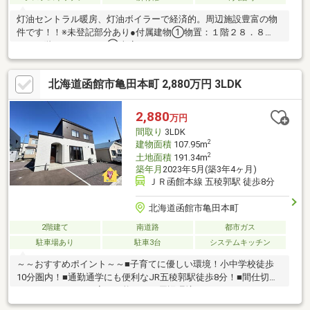
灯油セントラル暖房、灯油ボイラーで経済的。周辺施設豊富の物
件です！！※未登記部分あり●付属建物①物置：１階２８．８
㎡・２階２７．８４㎡②車庫：２８．８㎡
北海道函館市亀田本町 2,880万円 3LDK
2,880
万円
間取り
3LDK
2
建物面積
107.95m
2
土地面積
191.34m
築年月
2023年5月(築3年4ヶ月)
ＪＲ函館本線 五稜郭駅 徒歩8分
北海道函館市亀田本町
2階建て
南道路
都市ガス
駐車場あり
駐車3台
システムキッチン
～～おすすめポイント～～■子育てに優しい環境！小中学校徒歩
10分圏内！■通勤通学にも便利なJR五稜郭駅徒歩8分！■間仕切り
で3LDKから4LDKに変更可能！～～周辺環境～～■ローソン・・・
2分■ツルハドラッグ・・・4分■スーパー魚長・・・6分■スターバ