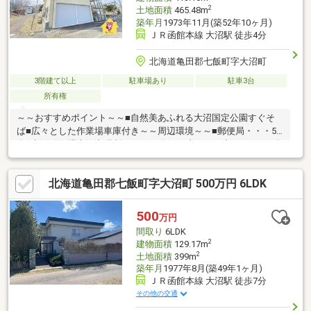
2
土地面積
465.48m
築年月
1973年11月(築52年10ヶ月)
ＪＲ函館本線 大沼駅 徒歩4分
北海道亀田郡七飯町字大沼町
3階建て以上
駐車場あり
駐車3台
所有権
～～おすすめポイント～～■自然美あふれる大沼国定公園すぐそ
ば■広々とした作業場車庫付き～～周辺環境～～■郵便局・・・5
分■七飯町役場大沼出張所・・・14分■セブンイレブン・・・17分
▼▼ 打ち合わせ・見学プランご用意しております ▼▼ ＜
探し始めの方向け＞しっかりコース(1h~)/サクッとコース
北海道亀田郡七飯町字大沼町 500万円 6LDK
(0.5h~) 詳しくは物件詳細下段の「イベント情報」をご覧くだ
さい。
500
万円
間取り
6LDK
2
建物面積
129.17m
2
土地面積
399m
築年月
1977年8月(築49年1ヶ月)
ＪＲ函館本線 大沼駅 徒歩7分
その他の交通