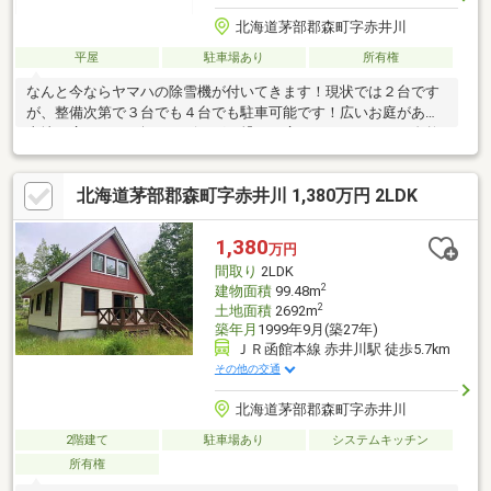
北海道茅部郡森町字赤井川
平屋
駐車場あり
所有権
なんと今ならヤマハの除雪機が付いてきます！現状では２台です
が、整備次第で３台でも４台でも駐車可能です！広いお庭がある
土地は広々１５３坪！リビングと繋がる広いウッドデッキは自然
を満喫できる空間になっております！リビングには暖炉もありま
すのでコーヒー片手に灯火を眺めるなんてのもいいですね！！■
北海道茅部郡森町字赤井川 1,380万円 2LDK
地番２５２－３３２、３３３の２筆の土地になります。■告知事
項あり（事故や事件ではありません）■購入後、管理組合への加
入が義務付けられております。（土地建物管理費 ３１，５００
1,380
万円
円／年）■別荘地内、建築等に自主規制有り。■水道は管理組合の
間取り
2LDK
私設管になります。
2
建物面積
99.48m
2
土地面積
2692m
築年月
1999年9月(築27年)
ＪＲ函館本線 赤井川駅 徒歩5.7km
その他の交通
北海道茅部郡森町字赤井川
2階建て
駐車場あり
システムキッチン
所有権