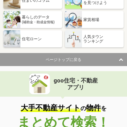
住まいのコラム
を見つけよう
暮らしのデータ
家賃相場
(補助金・助成金情報)
人気タウン
住宅ローン
ランキング
ページトップに戻る
goo住宅・不動産
アプリ
大手不動産サイト
物件
の
を
まとめて検索！