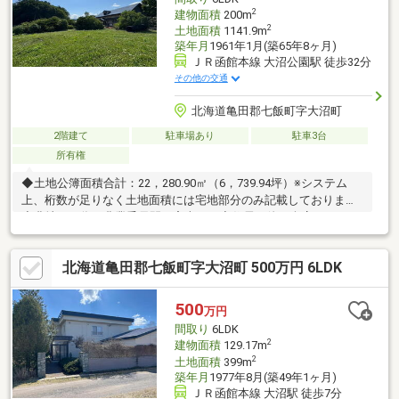
2
建物面積
200m
2
土地面積
1141.9m
築年月
1961年1月(築65年8ヶ月)
ＪＲ函館本線 大沼公園駅 徒歩32分
その他の交通
北海道亀田郡七飯町字大沼町
2階建て
駐車場あり
駐車3台
所有権
◆土地公簿面積合計：22，280.90㎡（6，739.94坪）※システム
上、桁数が足りなく土地面積には宅地部分のみ記載しております
◆農地ある為、農業委員間の審査あり◆住居の他に倉庫：７９．
３３㎡・家屋：１９．２５㎡あり【土地内訳】宅地：１１４１．
９㎡・畑：６６２９㎡・田：７３２５㎡・原野：３５７９㎡・雑
北海道亀田郡七飯町字大沼町 500万円 6LDK
種地：１２９５㎡・山林：２３１１㎡
500
万円
間取り
6LDK
2
建物面積
129.17m
2
土地面積
399m
築年月
1977年8月(築49年1ヶ月)
ＪＲ函館本線 大沼駅 徒歩7分