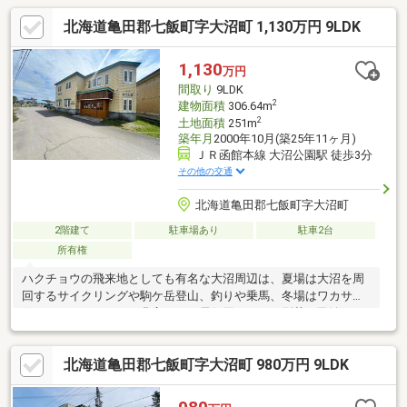
北海道亀田郡七飯町字大沼町 1,130万円 9LDK
1,130
万円
間取り
9LDK
2
建物面積
306.64m
2
土地面積
251m
築年月
2000年10月(築25年11ヶ月)
ＪＲ函館本線 大沼公園駅 徒歩3分
その他の交通
北海道亀田郡七飯町字大沼町
2階建て
駐車場あり
駐車2台
所有権
ハクチョウの飛来地としても有名な大沼周辺は、夏場は大沼を周
回するサイクリングや駒ケ岳登山、釣りや乗馬、冬場はワカサギ
釣りなど、レジャーも豊富です。居住用でなく、別荘や民泊とし
ての活用をお考えの方にもおすすめ。
北海道亀田郡七飯町字大沼町 980万円 9LDK