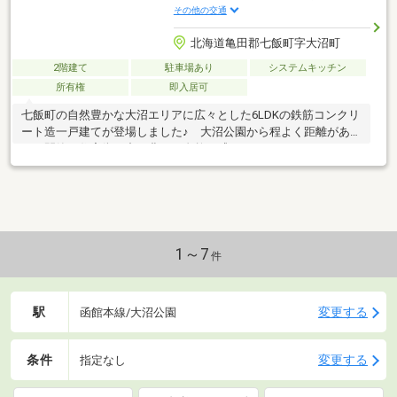
その他の交通
北海道亀田郡七飯町字大沼町
2階建て
駐車場あり
システムキッチン
所有権
即入居可
七飯町の自然豊かな大沼エリアに広々とした6LDKの鉄筋コンクリ
ート造一戸建てが登場しました♪ 大沼公園から程よく距離があ
り、閑静な住宅街の中で豊かな自然を感じながら、ゆったりとし
た充実した時間を過ごすことが可能です ６LDKの充実した間取
りに南西方向からの日差しを存分に浴びながら庭の自然を愛でる
ことができるテラスも魅力です・築48年経過していますが、耐久
性に優れた鉄筋コンクリート造です！ 自然豊かな閑静な環境で移
住や田舎暮らしの拠点、または別荘としてご検討してみてはいか
がでしょうか内覧のご予約・お問い合わせは協和ハウス（0138-
1～7
件
40-0133）まで
駅
変更する
函館本線/大沼公園
条件
変更する
指定なし