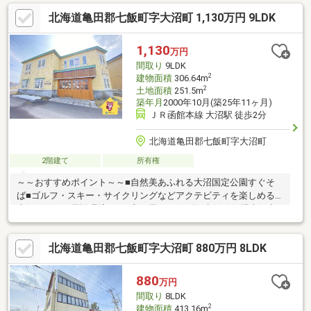
９㎡・畑：６６２９㎡・田：７３２５㎡・原野：３５７９㎡・雑
北海道亀田郡七飯町字大沼町 1,130万円 9LDK
種地：１２９５㎡・山林：２３１１㎡
1,130
万円
間取り
9LDK
2
建物面積
306.64m
2
土地面積
251.5m
築年月
2000年10月(築25年11ヶ月)
ＪＲ函館本線 大沼駅 徒歩2分
北海道亀田郡七飯町字大沼町
2階建て
所有権
～～おすすめポイント～～■自然美あふれる大沼国定公園すぐそ
ば■ゴルフ・スキー・サイクリングなどアクテビティを楽しめる
大沼！！～～周辺環境～～■郵便局・・・6分■七飯町役場大沼出
張所・・・12分■セブンイレブン・・・15分 ▼▼ 打ち合わせ・
見学プランご用意しております ▼▼ ＜探し始めの方向け＞
北海道亀田郡七飯町字大沼町 880万円 8LDK
しっかりコース(1h~)/サクッとコース(0.5h~) 詳しくは物件詳
細下段の「イベント情報」をご覧ください。
880
万円
間取り
8LDK
2
建物面積
413.16m