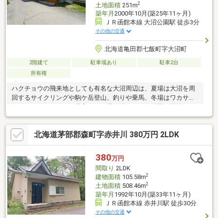
2
土地面積
251m
築年月
2000年10月(築25年11ヶ月)
ＪＲ函館本線 大沼公園駅 徒歩3分
その他の交通
北海道亀田郡七飯町字大沼町
2階建て
駐車場あり
駐車2台
所有権
ハクチョウの飛来地としても有名な大沼周辺は、夏場は大沼を周
回するサイクリングや駒ケ岳登山、釣りや乗馬、冬場はワカサギ
釣りなど、レジャーも豊富です。居住用でなく、別荘や民泊とし
ての活用をお考えの方にもおすすめ。
北海道茅部郡森町字赤井川 380万円 2LDK
380
万円
間取り
2LDK
2
建物面積
105.58m
2
土地面積
508.46m
築年月
1992年10月(築33年11ヶ月)
ＪＲ函館本線 赤井川駅 徒歩30分
その他の交通