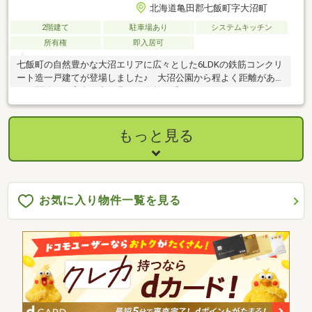
北海道亀田郡七飯町字大沼町
2階建て
駐車場あり
システムキッチン
所有権
即入居可
七飯町の自然豊かな大沼エリアに広々とした6LDKの鉄筋コンクリ
ート造一戸建てが登場しました♪ 大沼公園から程よく距離があ
り、閑静な住宅街の中で豊かな自然を感じながら、ゆったりとし
た充実した時間を過ごすことが可能です ６LDKの充実した間取
りに南西方向からの日差しを存分に浴びながら庭の自然を愛でる
ことができるテラスも魅力です・築48年経過していますが、耐久
もっと見る
性に優れた鉄筋コンクリート造です！ 自然豊かな閑静な環境で移
住や田舎暮らしの拠点、または別荘としてご検討してみてはいか
がでしょうか内覧のご予約・お問い合わせは協和ハウス（0138-
40-0133）まで
お気に入り物件一覧を見る