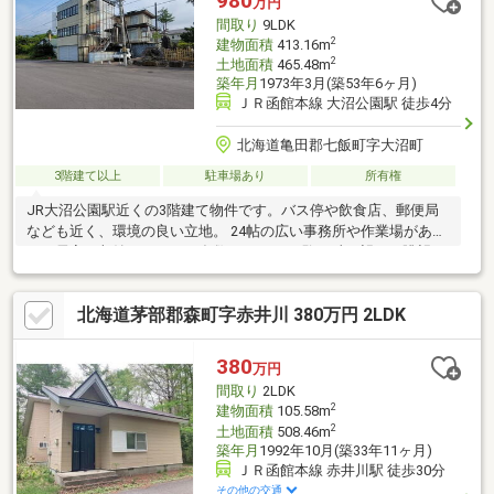
980
万円
間取り
9LDK
2
建物面積
413.16m
2
土地面積
465.48m
築年月
1973年3月(築53年6ヶ月)
ＪＲ函館本線 大沼公園駅 徒歩4分
北海道亀田郡七飯町字大沼町
3階建て以上
駐車場あり
所有権
JR大沼公園駅近くの3階建て物件です。バス停や飲食店、郵便局
なども近く、環境の良い立地。 24帖の広い事務所や作業場がある
ほか居室や収納スペースも多数あります。 駒ヶ岳が望める眺望や
和の雰囲気がきれいなお庭も魅力です。
北海道茅部郡森町字赤井川 380万円 2LDK
380
万円
間取り
2LDK
2
建物面積
105.58m
2
土地面積
508.46m
築年月
1992年10月(築33年11ヶ月)
ＪＲ函館本線 赤井川駅 徒歩30分
その他の交通