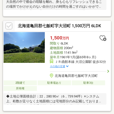
大自然の中で都会の喧騒を離れ、身も心もリフレッシュできるこ
の場所でかけがえのない自分だけの時間を過ごすのはいかがでし
ょうか？土地の広さは広々８１４坪ありますので別荘としてヨ
シ、定住でもヨシの物件です！荷物はまだ少しありますが、ご希
望の方には家具などをお譲りすることも可能です！（新築時にス
北海道亀田郡七飯町字大沼町 1,500万円 6LDK
ウェーデンハウスさんからプレゼントされた家具もございます）
管理もしっかりした分譲地ですので、管理事務所には管理人さん
がいらっしゃるので安心ですね！■大沼湖畔緑の村分譲地による
1,500
万円
建築制限あり（建ぺい率１０％以下、建築物は２階以下など）■
間取り
6LDK
緑の村管理費：【更地】年額１２，２４０円（税別）、
2
建物面積
200m
2
土地面積
1141.9m
築年月
1961年1月(築65年8ヶ月)
ＪＲ函館本線 大沼公園駅 徒歩32分
その他の交通
北海道亀田郡七飯町字大沼町
2階建て
駐車場あり
駐車3台
所有権
◆土地公簿面積合計：22，280.90㎡（6，739.94坪）※システム
上、桁数が足りなく土地面積には宅地部分のみ記載しております
◆農地ある為、農業委員間の審査あり◆住居の他に倉庫：７９．
３３㎡・家屋：１９．２５㎡あり【土地内訳】宅地：１１４１．