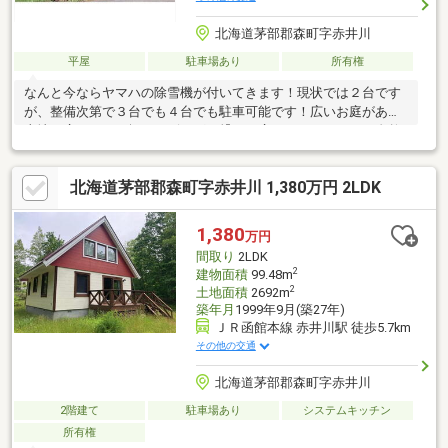
北海道茅部郡森町字赤井川
平屋
駐車場あり
所有権
なんと今ならヤマハの除雪機が付いてきます！現状では２台です
が、整備次第で３台でも４台でも駐車可能です！広いお庭がある
土地は広々１５３坪！リビングと繋がる広いウッドデッキは自然
を満喫できる空間になっております！リビングには暖炉もありま
すのでコーヒー片手に灯火を眺めるなんてのもいいですね！！■
北海道茅部郡森町字赤井川 1,380万円 2LDK
地番２５２－３３２、３３３の２筆の土地になります。■告知事
項あり（事故や事件ではありません）■購入後、管理組合への加
入が義務付けられております。（土地建物管理費 ３１，５００
1,380
万円
円／年）■別荘地内、建築等に自主規制有り。■水道は管理組合の
間取り
2LDK
私設管になります。
2
建物面積
99.48m
2
土地面積
2692m
築年月
1999年9月(築27年)
ＪＲ函館本線 赤井川駅 徒歩5.7km
その他の交通
北海道茅部郡森町字赤井川
2階建て
駐車場あり
システムキッチン
所有権