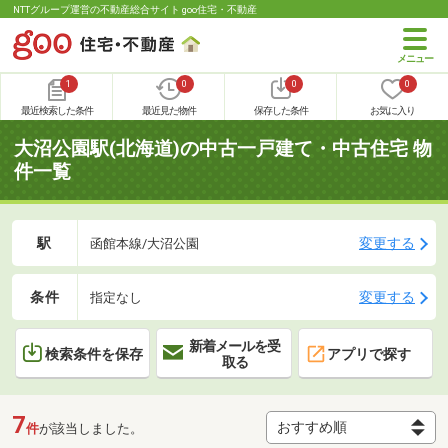
NTTグループ運営の不動産総合サイト goo住宅・不動産
1
0
0
0
最近検索した条件
最近見た物件
保存した条件
お気に入り
大沼公園駅(北海道)の中古一戸建て・中古住宅 物
件一覧
駅
変更する
函館本線/大沼公園
条件
変更する
指定なし
新着メールを受
検索条件を保存
アプリで探す
取る
7
件
が該当しました。