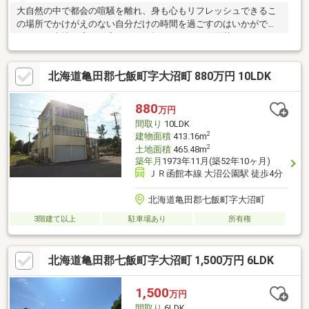
大自然の中で都会の喧騒を離れ、身も心もリフレッシュできるこ
の場所でかけがえのない自分だけの時間を過ごすのはいかがでし
ょうか？土地の広さは広々８１４坪ありますので別荘としてヨ
シ、定住でもヨシの物件です！荷物はまだ少しありますが、ご希
望の方には家具などをお譲りすることも可能です！（新築時にス
北海道亀田郡七飯町字大沼町 880万円 10LDK
ウェーデンハウスさんからプレゼントされた家具もございます）
管理もしっかりした分譲地ですので、管理事務所には管理人さん
がいらっしゃるので安心ですね！■大沼湖畔緑の村分譲地による
880
万円
建築制限あり（建ぺい率１０％以下、建築物は２階以下など）■
間取り
10LDK
緑の村管理費：【更地】年額１２，２４０円（税別）、
2
建物面積
413.16m
2
土地面積
465.48m
築年月
1973年11月(築52年10ヶ月)
ＪＲ函館本線 大沼公園駅 徒歩4分
北海道亀田郡七飯町字大沼町
3階建て以上
駐車場あり
所有権
北海道亀田郡七飯町字大沼町 1,500万円 6LDK
1,500
万円
間取り
6LDK