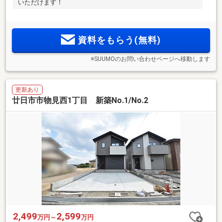
いただけます！
資料をもらう(無料)
※SUUMOのお問い合わせページへ移動します
更新あり
廿日市市物見西1丁目 新築No.1/No.2
2,499
2,599
万円～
万円