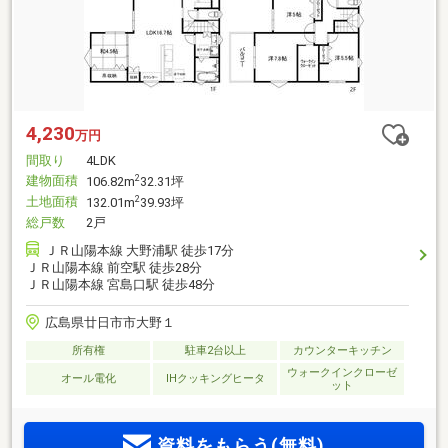
4,230
万円
間取り
4LDK
建物面積
2
106.82m
32.31坪
土地面積
2
132.01m
39.93坪
総戸数
2戸
ＪＲ山陽本線 大野浦駅 徒歩17分
ＪＲ山陽本線 前空駅 徒歩28分
ＪＲ山陽本線 宮島口駅 徒歩48分
広島県廿日市市大野１
所有権
駐車2台以上
カウンターキッチン
ウォークインクローゼ
オール電化
IHクッキングヒータ
ット
資料をもらう(無料)