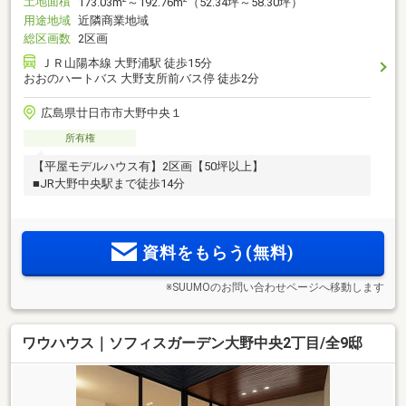
土地面積
173.03m
～192.76m
（52.34坪～58.30坪）
用途地域
近隣商業地域
総区画数
2区画
ＪＲ山陽本線 大野浦駅 徒歩15分
おおのハートバス 大野支所前バス停 徒歩2分
広島県廿日市市大野中央１
所有権
【平屋モデルハウス有】2区画【50坪以上】
■JR大野中央駅まで徒歩14分
資料をもらう(無料)
※SUUMOのお問い合わせページへ移動します
ワウハウス｜ソフィスガーデン大野中央2丁目/全9邸