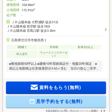
建物面積
2
104.96m
土地面積
2
172.91m
総戸数
-
ＪＲ山陽本線 大野浦駅 徒歩31分
ＪＲ山陽本線 前空駅 徒歩18分
ＪＲ山陽本線 宮島口駅 徒歩3.2km
広島県廿日市市物見西１
2階建て
所有権
駐車2台以上
ウォークインクローゼ
即入居可
ット
●敷地面積50坪以上●建物10年瑕疵保証付・地盤20年保証 ●
表記土地面積は任意後退部分3.62㎡含む 当日の急なご見学
や、平日でのご見学もぜひご相談ください！ご見学の予約は
→ 右上の【見学する(無料)】をクリック！お急ぎの方は右上の
フリーダイヤルまで！ お待ちしています♪トータテのホーム
資料をもらう(無料)
ページもぜひご参照ください。
見学予約をする(無料)
※SUUMOのお問い合わせページへ移動します