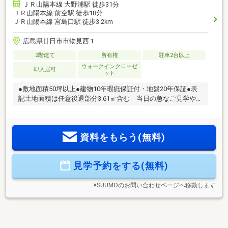
ＪＲ山陽本線 大野浦駅 徒歩31分
ＪＲ山陽本線 前空駅 徒歩18分
ＪＲ山陽本線 宮島口駅 徒歩3.2km
広島県廿日市市物見西１
2階建て
所有権
駐車2台以上
ウォークインクローゼ
即入居可
ット
●敷地面積50坪以上●建物10年瑕疵保証付・地盤20年保証●表
記土地面積は任意後退部分3.61㎡含む 当日の急なご見学や、
平日でのご見学もぜひご相談ください！ご見学の予約は → 右
上の【見学する(無料)】をクリック！お急ぎの方は右上のフリ
ーダイヤルまで！ お待ちしています♪トータテのホームペー
資料をもらう(無料)
ジもぜひご参照ください。
見学予約をする(無料)
※SUUMOのお問い合わせページへ移動します