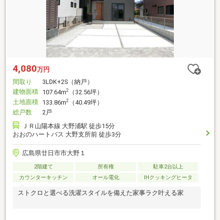
4,080
万円
間取り
3LDK+2S（納戸）
建物面積
2
107.64m
（32.56坪）
土地面積
2
133.86m
（40.49坪）
総戸数
2戸
ＪＲ山陽本線 大野浦駅 徒歩15分
おおのハートバス 大野支所前 徒歩3分
広島県廿日市市大野１
2階建て
所有権
駐車2台以上
カウンターキッチン
オール電化
IHクッキングヒータ
ストクロと選べる洗濯スタイルを備えた家事ラク叶える家