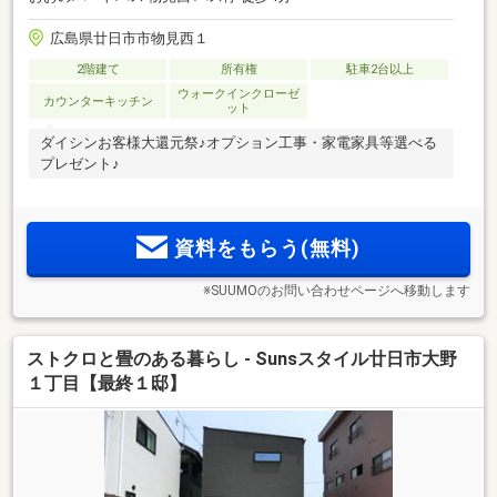
広島県廿日市市物見西１
2階建て
所有権
駐車2台以上
ウォークインクローゼ
カウンターキッチン
ット
ダイシンお客様大還元祭♪オプション工事・家電家具等選べる
プレゼント♪
資料をもらう(無料)
※SUUMOのお問い合わせページへ移動します
ストクロと畳のある暮らし - Sunsスタイル廿日市大野
１丁目【最終１邸】