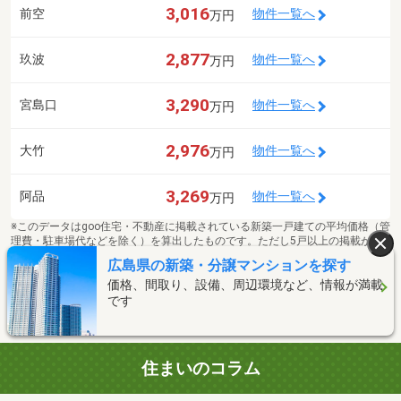
3,016
前空
物件一覧へ
万円
2,877
玖波
物件一覧へ
万円
3,290
宮島口
物件一覧へ
万円
2,976
大竹
物件一覧へ
万円
3,269
阿品
物件一覧へ
万円
※このデータはgoo住宅・不動産に掲載されている新築一戸建ての平均価格（管
理費・駐車場代などを除く）を算出したものです。ただし5戸以上の掲載があ
るものについてのみ対象とします。
広島県の新築・分譲マンションを探す
※周辺駅の価格相場は3K/DK/LDK(+S)の平均価格（管理費・駐車場代などを除
価格、間取り、設備、周辺環境など、情報が満載
く）を算出したものです。
です
住まいのコラム