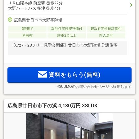
ＪＲ山陽本線 前空駅 徒歩22分
大野ハートバス 筏津 徒歩4分
広島県廿日市市大野字陣場
2階建て
設計住宅性能評価付
建設住宅性能評価付
所有権
駐車2台以上
即入居可
【6/27・28フリー見学会開催】廿日市市大野陣場 分譲住宅
資料をもらう(無料)
※SUUMOのお問い合わせページへ移動します
広島県廿日市市下の浜 4,180万円 3SLDK