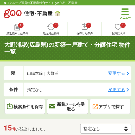
NTTグループ運営の不動産総合サイト goo住宅・不動産
1
0
0
0
最近検索した条件
最近見た物件
保存した条件
お気に入り
大野浦駅(広島県)の新築一戸建て・分譲住宅 物件
一覧
駅
変更する
山陽本線｜大野浦
条件
変更する
指定なし
新着メールを受
検索条件を保存
アプリで探す
取る
15
件
が該当しました。