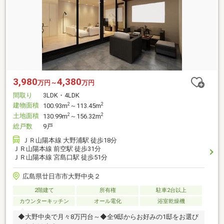
3,980
4,380
万円～
万円
間取り
3LDK・4LDK
建物面積
2
2
100.93m
～113.45m
土地面積
2
2
130.99m
～156.32m
総戸数
9戸
ＪＲ山陽本線 大野浦駅 徒歩18分
ＪＲ山陽本線 前空駅 徒歩31分
ＪＲ山陽本線 宮島口駅 徒歩51分
広島県廿日市市大野中央２
2階建て
所有権
駐車2台以上
カウンターキッチン
オール電化
浴室乾燥機
◆大野中央で月々8万円台～◆全9邸からお好みの1邸をお選び