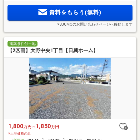
資料をもらう(無料)
※SUUMOのお問い合わせページへ移動します
建築条件付土地
【2区画】大野中央1丁目【日興ホーム】
1,800
1,850
万円～
万円
※土地価格のみ
2
2