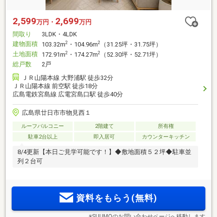
2,599
2,699
万円・
万円
間取り
3LDK・4LDK
建物面積
2
2
103.32m
・104.96m
（31.25坪・31.75坪）
土地面積
2
2
172.91m
・174.27m
（52.30坪・52.71坪）
総戸数
2戸
ＪＲ山陽本線 大野浦駅 徒歩32分
ＪＲ山陽本線 前空駅 徒歩18分
広島電鉄宮島線 広電宮島口駅 徒歩40分
広島県廿日市市物見西１
ルーフバルコニー
2階建て
所有権
駐車2台以上
即入居可
カウンターキッチン
8/4更新【本日ご見学可能です！】◆敷地面積５２坪◆駐車並
列２台可
資料をもらう(無料)
※SUUMOのお問い合わせページへ移動します