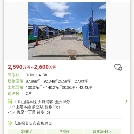
2,590
2,600
万円～
万円
間取り
3LDK・4LDK
建物面積
2
2
87.88m
・92.34m
26.58坪・27.93坪
土地面積
2
2
100.37m
～140.27m
30.36坪～42.43坪
総戸数
2戸
ＪＲ山陽本線 大野浦駅 徒歩15分
ＪＲ山陽本線 前空駅 徒歩38分
バス 梅原一丁目 徒歩3分
広島県廿日市市梅原２
2階建て
所有権
駐車2台以上