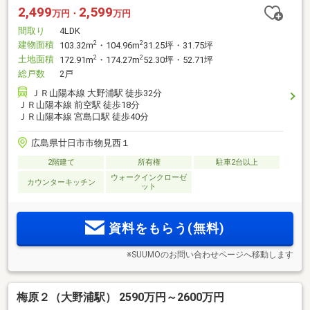
2,499
2,599
万円・
万円
間取り
4LDK
建物面積
2
2
103.32m
・104.96m
31.25坪・31.75坪
土地面積
2
2
172.91m
・174.27m
52.30坪・52.71坪
総戸数
2戸
ＪＲ山陽本線 大野浦駅 徒歩32分
ＪＲ山陽本線 前空駅 徒歩18分
ＪＲ山陽本線 宮島口駅 徒歩40分
広島県廿日市市物見西１
2階建て
所有権
駐車2台以上
ウォークインクローゼ
カウンターキッチン
ット
資料をもらう(無料)
※SUUMOのお問い合わせページへ移動します
梅原２（大野浦駅） 2590万円～2600万円