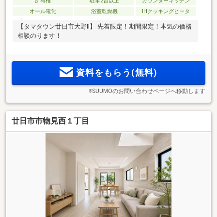
所有権
駐車2台以上
カウンターキッチン
オール電化
浴室乾燥機
IHクッキングヒータ
【タマタウン廿日市大野Ⅱ】 先着限定！期間限定！本気の価格
相談のります！
資料をもらう(無料)
※SUUMOのお問い合わせページへ移動します
廿日市市物見西１丁目