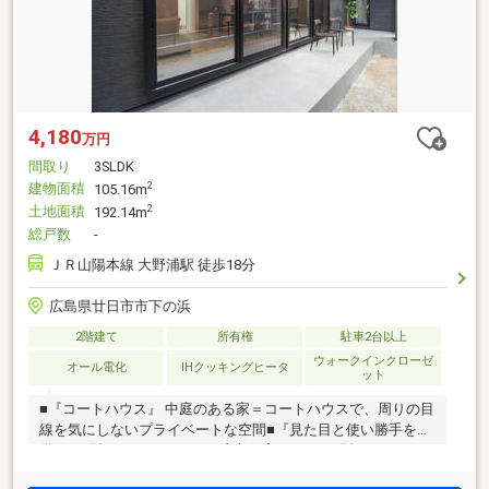
4,180
万円
間取り
3SLDK
建物面積
2
105.16m
土地面積
2
192.14m
総戸数
-
ＪＲ山陽本線 大野浦駅 徒歩18分
広島県廿日市市下の浜
2階建て
所有権
駐車2台以上
ウォークインクローゼ
オール電化
IHクッキングヒータ
ット
■『コートハウス』 中庭のある家＝コートハウスで、周りの目
線を気にしないプライベートな空間■『見た目と使い勝手を兼
備するⅡ型キッチン』 まるで注文住宅のようなⅡ型キッチンで
毎日のお料理時間をワンランク格上に■『広々したカースペー