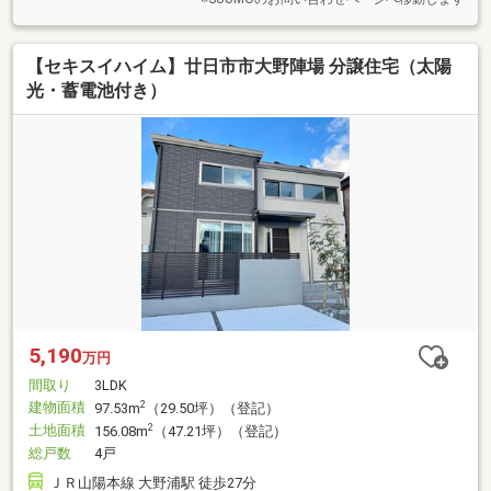
【セキスイハイム】廿日市市大野陣場 分譲住宅（太陽
光・蓄電池付き）
5,190
万円
間取り
3LDK
建物面積
2
97.53m
（29.50坪）（登記）
土地面積
2
156.08m
（47.21坪）（登記）
総戸数
4戸
ＪＲ山陽本線 大野浦駅 徒歩27分