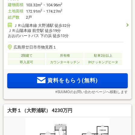
建物面積
2
2
103.32m
・104.96m
土地面積
2
2
172.91m
・174.27m
総戸数
2戸
ＪＲ山陽本線 大野浦駅 徒歩32分
ＪＲ山陽本線 前空駅 徒歩19分
おおのハートバス 下の浜 徒歩13分
広島県廿日市市物見西１
2階建て
所有権
駐車2台以上
即入居可
カウンターキッチン
IHクッキングヒータ
資料をもらう(無料)
※SUUMOのお問い合わせページへ移動します
大野１（大野浦駅） 4230万円