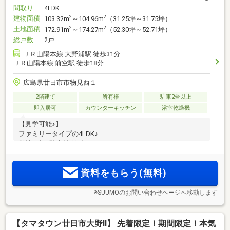
間取り
4LDK
建物面積
2
2
103.32m
～104.96m
（31.25坪～31.75坪）
土地面積
2
2
172.91m
～174.27m
（52.30坪～52.71坪）
総戸数
2戸
ＪＲ山陽本線 大野浦駅 徒歩31分
ＪＲ山陽本線 前空駅 徒歩18分
広島県廿日市市物見西１
2階建て
所有権
駐車2台以上
即入居可
カウンターキッチン
浴室乾燥機
【見学可能♪】
ファミリータイプの4LDK♪
敷地52坪♪駐車並列2台可♪
資料をもらう(無料)
※SUUMOのお問い合わせページへ移動します
【タマタウン廿日市大野Ⅱ】 先着限定！期間限定！本気