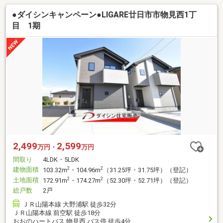
●ダイシンキャンペーン●LIGARE廿日市市物見西1丁
目 1期
2,499
2,599
万円・
万円
間取り
4LDK・5LDK
建物面積
2
2
103.32m
・104.96m
（31.25坪・31.75坪）（登記）
土地面積
2
2
172.91m
・174.27m
（52.30坪・52.71坪）（登記）
総戸数
2戸
ＪＲ山陽本線 大野浦駅 徒歩32分
ＪＲ山陽本線 前空駅 徒歩18分
おおのハートバス 物見西 バス停 徒歩4分