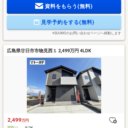
ス』 並列３台以上駐車可能な上、縦列にすることでさらに
資料をもらう(無料)
駐車が可能。大型バイクの駐輪や来客時も安心です■『ランド
リールーム+１階ファミリークローク』 テラスでの外干しに
加え、ランドリールームでの室内干しも可能。ファミリーク
見学予約をする(無料)
ロークを１階に設け、「干す・たたむ・片付ける」を最短動
線でおまとめ■『充実した生活環境』 スーパーや小学校、駅ま
でフラットアクセスが可能
※SUUMOのお問い合わせページへ移動します
広島県廿日市市物見西１ 2,499万円 4LDK
2,499
万円
間取り
4LDK