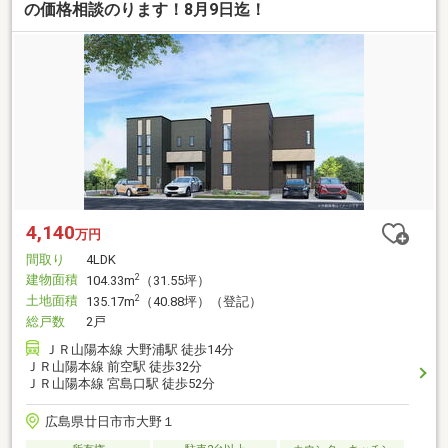
の価格相談のります！8月9日迄！
4,140
万円
間取り
4LDK
建物面積
2
104.33m
（31.55坪）
土地面積
2
135.17m
（40.88坪）（登記）
総戸数
2戸
ＪＲ山陽本線 大野浦駅 徒歩14分
ＪＲ山陽本線 前空駅 徒歩32分
ＪＲ山陽本線 宮島口駅 徒歩52分
広島県廿日市市大野１