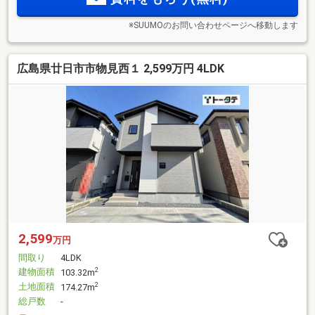
※SUUMOのお問い合わせページへ移動します
広島県廿日市市物見西１ 2,599万円 4LDK
2,599
万円
間取り
4LDK
建物面積
2
103.32m
土地面積
2
174.27m
総戸数
-