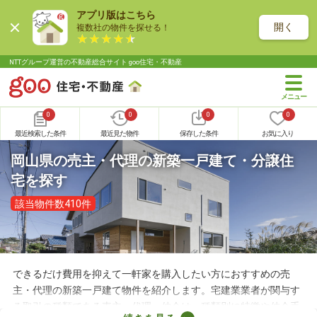
アプリ版はこちら
開く
複数社の物件を探せる！
NTTグループ運営の不動産総合サイト goo住宅・不動産
0
0
0
0
最近検索した条件
最近見た物件
保存した条件
お気に入り
岡山県の売主・代理の新築一戸建て・分譲住
宅を探す
該当物件数410件
できるだけ費用を抑えて一軒家を購入したい方におすすめの売
主・代理の新築一戸建て物件を紹介します。宅建業業者が関与す
る取引の種類である売主・代理・仲介は、種類別に特徴や仲介手