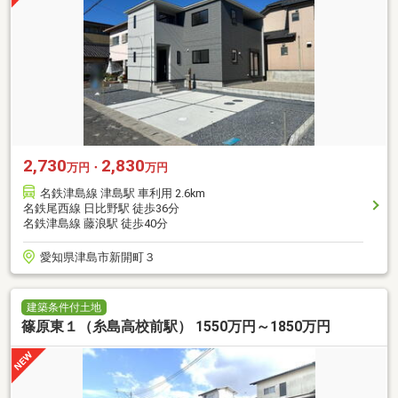
2,730
2,830
万円・
万円
名鉄津島線 津島駅 車利用 2.6km
名鉄尾西線 日比野駅 徒歩36分
名鉄津島線 藤浪駅 徒歩40分
愛知県津島市新開町３
建築条件付土地
篠原東１（糸島高校前駅） 1550万円～1850万円