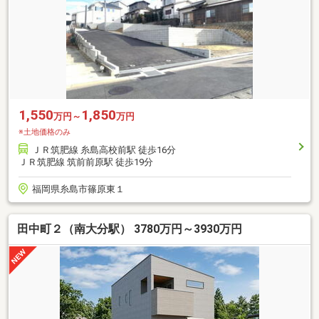
1,550
1,850
万円～
万円
※土地価格のみ
ＪＲ筑肥線 糸島高校前駅 徒歩16分
ＪＲ筑肥線 筑前前原駅 徒歩19分
福岡県糸島市篠原東１
田中町２（南大分駅） 3780万円～3930万円