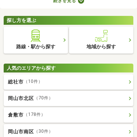
続きを見る
数料の有無が異なります。売主と代理で取引する際は仲介手数料
がかからないので、購入費用を抑えることが可能。少しでも安く
新築一戸建てを手に入れたい方は、ぜひチェックしてみてくださ
探し方を選ぶ
いね。
路線・駅から探す
地域から探す
人気のエリアから探す
総社市
（10件）
岡山市北区
（70件）
倉敷市
（178件）
岡山市南区
（30件）