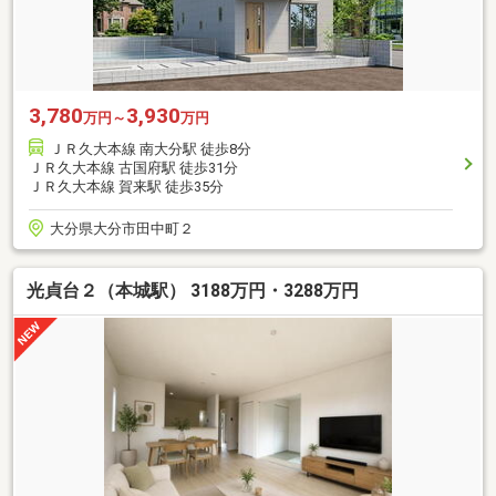
3,780
3,930
万円～
万円
ＪＲ久大本線 南大分駅 徒歩8分
ＪＲ久大本線 古国府駅 徒歩31分
ＪＲ久大本線 賀来駅 徒歩35分
大分県大分市田中町２
光貞台２（本城駅） 3188万円・3288万円