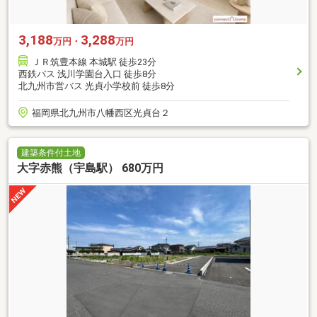
3,188
3,288
万円・
万円
ＪＲ筑豊本線 本城駅 徒歩23分
西鉄バス 浅川学園台入口 徒歩8分
北九州市営バス 光貞小学校前 徒歩8分
福岡県北九州市八幡西区光貞台２
建築条件付土地
大字赤熊（宇島駅） 680万円