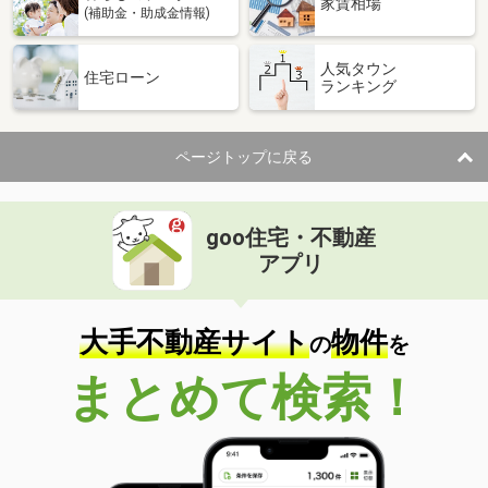
家賃相場
(補助金・助成金情報)
人気タウン
住宅ローン
ランキング
ページトップに戻る
goo住宅・不動産
アプリ
大手不動産サイト
物件
の
を
まとめて検索！