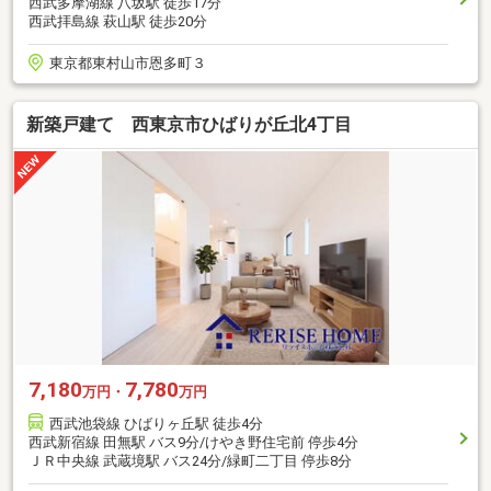
西武多摩湖線 八坂駅 徒歩17分
西武拝島線 萩山駅 徒歩20分
東京都東村山市恩多町３
新築戸建て 西東京市ひばりが丘北4丁目
7,180
7,780
万円・
万円
西武池袋線 ひばりヶ丘駅 徒歩4分
西武新宿線 田無駅 バス9分/けやき野住宅前 停歩4分
ＪＲ中央線 武蔵境駅 バス24分/緑町二丁目 停歩8分