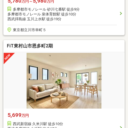
5,780
5,980
万円～
万円
多摩都市モノレール 砂川七番駅 徒歩9分
多摩都市モノレール 泉体育館駅 徒歩10分
西武拝島線 玉川上水駅 徒歩19分
東京都立川市幸町５
FiT東村山市恩多町2期
5,699
万円
西武新宿線 久米川駅 徒歩10分