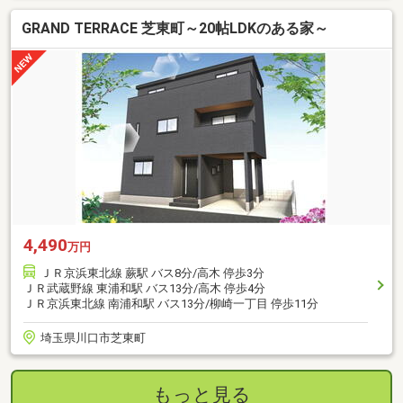
GRAND TERRACE 芝東町～20帖LDKのある家～
4,490
万円
ＪＲ京浜東北線 蕨駅 バス8分/高木 停歩3分
ＪＲ武蔵野線 東浦和駅 バス13分/高木 停歩4分
ＪＲ京浜東北線 南浦和駅 バス13分/柳崎一丁目 停歩11分
埼玉県川口市芝東町
もっと見る