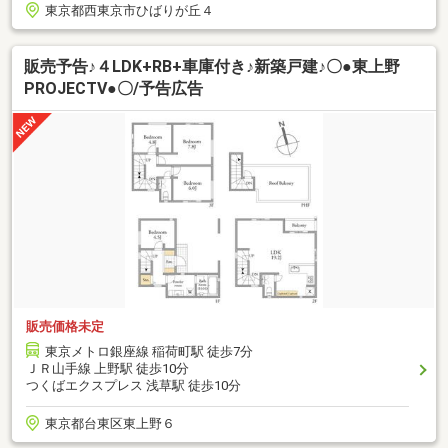
東京都西東京市ひばりが丘４
販売予告♪４LDK+RB+車庫付き♪新築戸建♪〇●東上野
PROJECTⅤ●〇/予告広告
販売価格未定
東京メトロ銀座線 稲荷町駅 徒歩7分
ＪＲ山手線 上野駅 徒歩10分
つくばエクスプレス 浅草駅 徒歩10分
東京都台東区東上野６