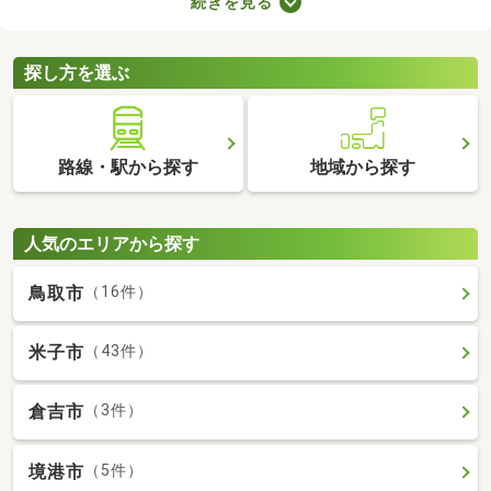
続きを見る
数料の有無が異なります。売主と代理で取引する際は仲介手数料
がかからないので、購入費用を抑えることが可能。少しでも安く
新築一戸建てを手に入れたい方は、ぜひチェックしてみてくださ
探し方を選ぶ
いね。
路線・駅から探す
地域から探す
人気のエリアから探す
鳥取市
（16件）
米子市
（43件）
倉吉市
（3件）
境港市
（5件）