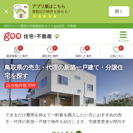
アプリ版はこちら
開く
複数社の物件を探せる！
NTTグループ運営の不動産総合サイト goo住宅・不動産
0
0
0
0
最近検索した条件
最近見た物件
保存した条件
お気に入り
鳥取県の売主・代理の新築一戸建て・分譲住
宅を探す
該当物件数70件
できるだけ費用を抑えて一軒家を購入したい方におすすめの売
主・代理の新築一戸建て物件を紹介します。宅建業業者が関与す
る取引の種類である売主・代理・仲介は、種類別に特徴や仲介手