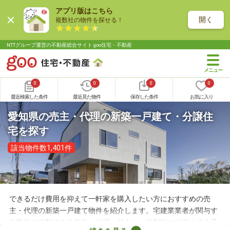
アプリ版はこちら
開く
複数社の物件を探せる！
NTTグループ運営の不動産総合サイト goo住宅・不動産
0
0
0
0
最近検索した条件
最近見た物件
保存した条件
お気に入り
愛知県の売主・代理の新築一戸建て・分譲住
宅を探す
該当物件数1,401件
できるだけ費用を抑えて一軒家を購入したい方におすすめの売
主・代理の新築一戸建て物件を紹介します。宅建業業者が関与す
る取引の種類である売主・代理・仲介は、種類別に特徴や仲介手