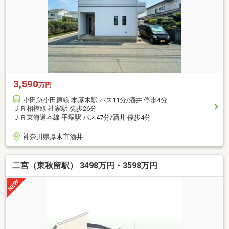
3,590
万円
小田急小田原線 本厚木駅 バス11分/酒井 停歩4分
ＪＲ相模線 社家駅 徒歩26分
ＪＲ東海道本線 平塚駅 バス47分/酒井 停歩4分
神奈川県厚木市酒井
二宮（東秋留駅） 3498万円・3598万円