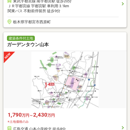
東武宇都宮線 南宇都宮駅 徒歩20分
ＪＲ宇都宮線 宇都宮駅 車利用 3.1km
関東バス 不動前停留所 徒歩9分
栃木県宇都宮市西原町
建築条件付土地
ガーデンタウン山本
1,790
2,430
万円～
万円
※土地価格のみ
広島交通 山本小学校北 徒歩8分