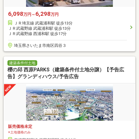
6,098
6,298
万円～
万円
ＪＲ埼京線 武蔵浦和駅 徒歩13分
ＪＲ武蔵野線 武蔵浦和駅 徒歩13分
ＪＲ武蔵野線 西浦和駅 徒歩17分
埼玉県さいたま市南区四谷３
建築条件付土地
櫻の邱 西原PARKS（建築条件付土地分譲）【予告広
告】グランディハウス/予告広告
販売価格未定
※土地価格のみ