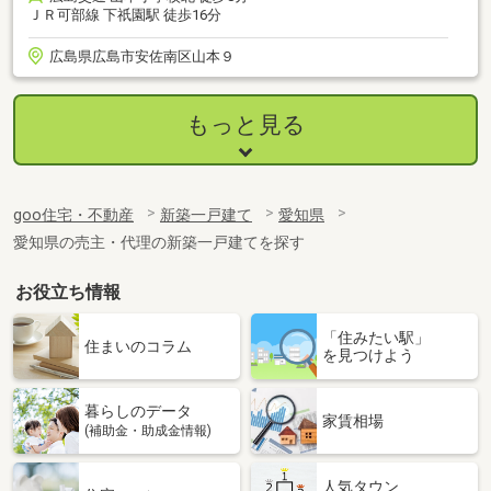
ＪＲ可部線 下祇園駅 徒歩16分
広島県広島市安佐南区山本９
もっと見る
goo住宅・不動産
新築一戸建て
愛知県
愛知県の売主・代理の新築一戸建てを探す
お役立ち情報
「住みたい駅」
住まいのコラム
を見つけよう
暮らしのデータ
家賃相場
(補助金・助成金情報)
人気タウン