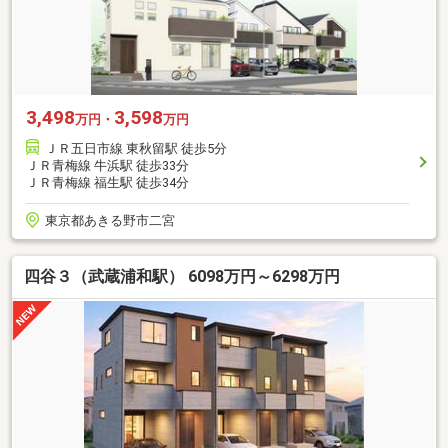
3,498
3,598
万円・
万円
ＪＲ五日市線 東秋留駅 徒歩5分
ＪＲ青梅線 牛浜駅 徒歩33分
ＪＲ青梅線 福生駅 徒歩34分
東京都あきる野市二宮
四谷３（武蔵浦和駅） 6098万円～6298万円