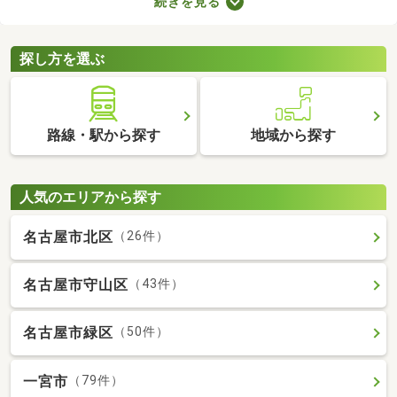
続きを見る
数料の有無が異なります。売主と代理で取引する際は仲介手数料
がかからないので、購入費用を抑えることが可能。少しでも安く
新築一戸建てを手に入れたい方は、ぜひチェックしてみてくださ
探し方を選ぶ
いね。
路線・駅から探す
地域から探す
人気のエリアから探す
名古屋市北区
（26件）
名古屋市守山区
（43件）
名古屋市緑区
（50件）
一宮市
（79件）