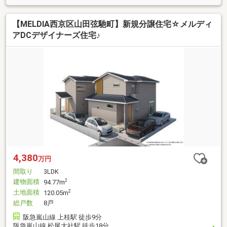
【MELDIA西京区山田弦馳町】新規分譲住宅☆メルディ
アDCデザイナーズ住宅♪
4,380
万円
間取り
3LDK
建物面積
2
94.77m
土地面積
2
120.05m
総戸数
8戸
阪急嵐山線 上桂駅 徒歩9分
阪急嵐山線 松尾大社駅 徒歩18分