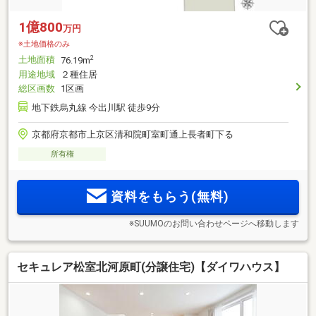
1億800
万円
※土地価格のみ
土地面積
2
76.19m
用途地域
２種住居
総区画数
1区画
地下鉄烏丸線 今出川駅 徒歩9分
京都府京都市上京区清和院町室町通上長者町下る
所有権
資料をもらう(無料)
※SUUMOのお問い合わせページへ移動します
セキュレア松室北河原町(分譲住宅)【ダイワハウス】