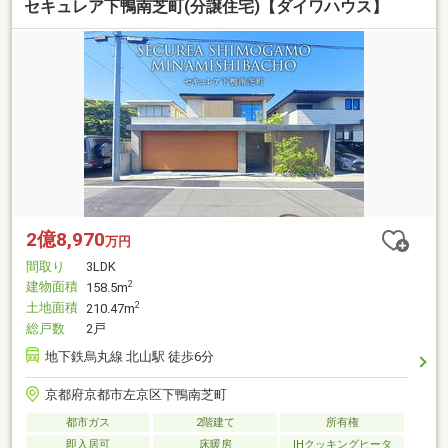
セキュレア下鴨南芝町(分譲住宅)【ダイワハウス】
2億8,970
万円
間取り
3LDK
建物面積
2
158.5m
土地面積
2
210.47m
総戸数
2戸
地下鉄烏丸線 北山駅 徒歩6分
京都府京都市左京区下鴨南芝町
都市ガス
2階建て
所有権
即入居可
床暖房
IHクッキングヒータ