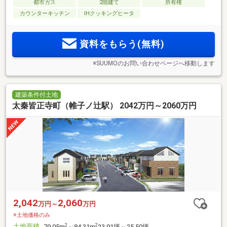
都市ガス
2階建て
所有権
カウンターキッチン
IHクッキングヒータ
資料をもらう(無料)
※SUUMOのお問い合わせページへ移動します
建築条件付土地
太秦皆正寺町（帷子ノ辻駅） 2042万円～2060万円
2,042
2,060
万円～
万円
※土地価格のみ
土地面積
2
2
79.05m
～84.31m
23.91坪～25.50坪