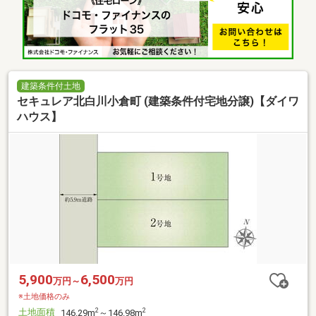
建築条件付土地
セキュレア北白川小倉町 (建築条件付宅地分譲)【ダイワ
ハウス】
5,900
6,500
万円～
万円
※土地価格のみ
土地面積
2
2
146.29m
～146.98m