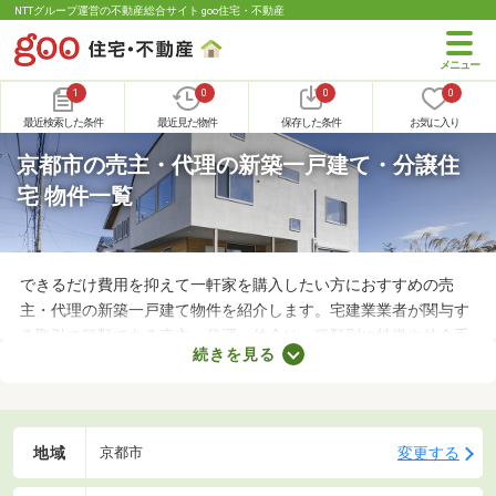
NTTグループ運営の不動産総合サイト goo住宅・不動産
1
0
0
0
最近検索した条件
最近見た物件
保存した条件
お気に入り
京都市の売主・代理の新築一戸建て・分譲住
宅 物件一覧
できるだけ費用を抑えて一軒家を購入したい方におすすめの売
主・代理の新築一戸建て物件を紹介します。宅建業業者が関与す
る取引の種類である売主・代理・仲介は、種類別に特徴や仲介手
続きを見る
数料の有無が異なります。売主と代理で取引する際は仲介手数料
がかからないので、購入費用を抑えることが可能。少しでも安く
新築一戸建てを手に入れたい方は、ぜひチェックしてみてくださ
いね。
地域
変更する
京都市