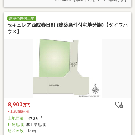
建築条件付土地
セキュレア西院春日町 (建築条件付宅地分譲)【ダイワハ
ウス】
8,900
万円
※土地価格のみ
土地面積
2
147.38m
用途地域
準工業地域
総区画数
1区画