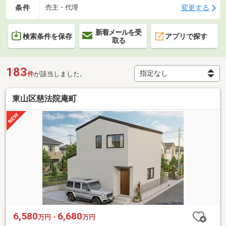
条件
変更する
売主・代理
新着メールを受
検索条件を保存
アプリで探す
取る
183
件
が該当しました。
東山区慈法院庵町
6,580
6,680
万円・
万円