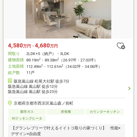
4,580
4,680
万円・
万円
間取り
2LDK+S（納戸）・3LDK
建物面積
2
2
89.19m
・89.38m
（26.97坪・27.03坪）
土地面積
2
2
112.49m
・112.61m
（34.02坪・34.06坪）
総戸数
11戸
阪急嵐山線 松尾大社駅 徒歩7分
阪急嵐山線 嵐山駅 徒歩12分
阪急嵐山線 嵐山駅 徒歩23分
京都府京都市西京区嵐山森ノ前町
都市ガス
所有権
カウンターキッチン
IHクッキングヒータ
【グランレブリーで叶えるイイトコ取りの家づくり】 性能×
デザイン×自由度