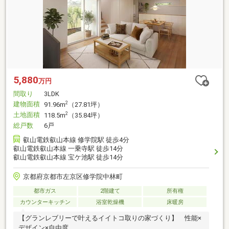
5,880
万円
間取り
3LDK
建物面積
2
91.96m
（27.81坪）
土地面積
2
118.5m
（35.84坪）
総戸数
6戸
叡山電鉄叡山本線 修学院駅 徒歩4分
叡山電鉄叡山本線 一乗寺駅 徒歩14分
叡山電鉄叡山本線 宝ケ池駅 徒歩14分
京都府京都市左京区修学院中林町
都市ガス
2階建て
所有権
カウンターキッチン
浴室乾燥機
床暖房
【グランレブリーで叶えるイイトコ取りの家づくり】 性能×
デザイン×自由度