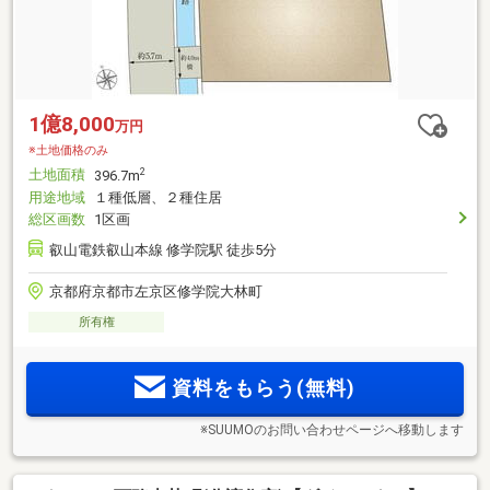
1億8,000
万円
※土地価格のみ
土地面積
2
396.7m
用途地域
１種低層、２種住居
総区画数
1区画
叡山電鉄叡山本線 修学院駅 徒歩5分
京都府京都市左京区修学院大林町
所有権
資料をもらう(無料)
※SUUMOのお問い合わせページへ移動します