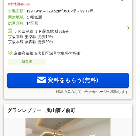
※土地価格のみ
土地面積
2
2
129.19m
～129.52m
39.07坪～39.17坪
用途地域
１種低層
総区画数
14区画
ＪＲ奈良線 ＪＲ藤森駅 徒歩6分
京阪本線 墨染駅 徒歩15分
京阪本線 藤森駅 徒歩20分
京都府京都市伏見区深草大亀谷大谷町
所有権
資料をもらう(無料)
※SUUMOのお問い合わせページへ移動します
グランレブリー 嵐山森ノ前町