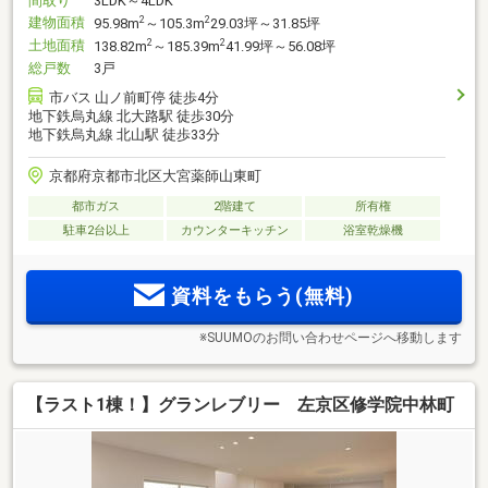
間取り
3LDK～4LDK
建物面積
2
2
95.98m
～105.3m
29.03坪～31.85坪
土地面積
2
2
138.82m
～185.39m
41.99坪～56.08坪
総戸数
3戸
市バス 山ノ前町停 徒歩4分
地下鉄烏丸線 北大路駅 徒歩30分
地下鉄烏丸線 北山駅 徒歩33分
京都府京都市北区大宮薬師山東町
都市ガス
2階建て
所有権
駐車2台以上
カウンターキッチン
浴室乾燥機
資料をもらう(無料)
※SUUMOのお問い合わせページへ移動します
【ラスト1棟！】グランレブリー 左京区修学院中林町