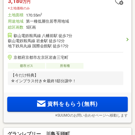
3,180
万円
※土地価格のみ
土地面積
2
170.55m
用途地域
第一種低層住居専用地域
総区画数
5区画
叡山電鉄鞍馬線 八幡前駅 徒歩7分
叡山電鉄鞍馬線 岩倉駅 徒歩12分
地下鉄烏丸線 国際会館駅 徒歩17分
京都府京都市左京区岩倉三宅町
都市ガス
所有権
【今だけ特典】
☆インプラス付き☆最終1邸分譲中！
資料をもらう(無料)
※SUUMOのお問い合わせページへ移動します
グランレブリー 川島玉頭町