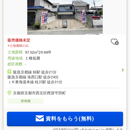
販売価格未定
※土地価格のみ
土地面積
2
97.52m
29.49坪
用途地域
１種低層
総区画数
-
阪急京都線 桂駅 徒歩21分
阪急京都線 洛西口駅 徒歩24分
ＪＲ東海道本線 桂川駅 徒歩31分
京都府京都市西京区樫原平田町
所有権
資料をもらう(無料)
※SUUMOのお問い合わせページへ移動します