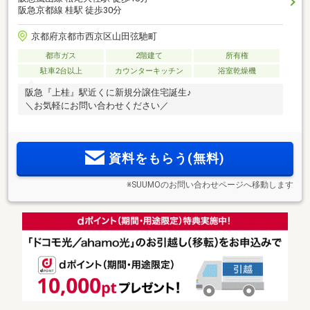
阪急京都線 桂駅 徒歩30分
京都府京都市西京区山田弦馳町
都市ガス
2階建て
所有権
駐車2台以上
カウンターキッチン
浴室乾燥機
阪急『上桂』駅近くに新規分譲住宅誕生♪
＼お気軽にお問い合わせください／
資料をもらう(無料)
※SUUMOのお問い合わせページへ移動します