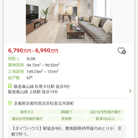
6,790
6,990
万円～
万円
間取り
3LDK
建物面積
2
2
94.73m
～99.52m
土地面積
2
2
149.25m
～151m
総戸数
6戸
阪急嵐山線 松尾大社駅 徒歩9分
阪急嵐山線 上桂駅 徒歩13分
京都府京都市西京区松室北河原町
都市ガス
2階建て
設計住宅性能評価付
建設住宅性能評価付
所有権
駐車2台以上
【ダイワハウス】駅徒歩9分。敷地面積45坪超のゆとりが、京
都で叶う。