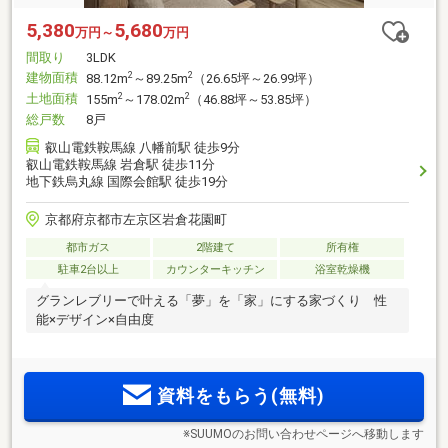
5,380
5,680
万円～
万円
間取り
3LDK
建物面積
2
2
88.12m
～89.25m
（26.65坪～26.99坪）
土地面積
2
2
155m
～178.02m
（46.88坪～53.85坪）
総戸数
8戸
叡山電鉄鞍馬線 八幡前駅 徒歩9分
叡山電鉄鞍馬線 岩倉駅 徒歩11分
地下鉄烏丸線 国際会館駅 徒歩19分
京都府京都市左京区岩倉花園町
都市ガス
2階建て
所有権
駐車2台以上
カウンターキッチン
浴室乾燥機
グランレブリーで叶える「夢」を「家」にする家づくり 性
能×デザイン×自由度
資料をもらう(無料)
※SUUMOのお問い合わせページへ移動します