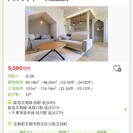
5,080
万円
間取り
3LDK
建物面積
2
2
83.18m
・86.03m
（25.16坪・26.02坪）
土地面積
2
2
107m
・116.14m
（32.36坪・35.13坪）
総戸数
5戸
阪急京都線 桂駅 徒歩8分
阪急京都線 洛西口駅 徒歩21分
ＪＲ東海道本線 桂川駅 徒歩27分
京都府京都市西京区川島玉頭町
都市ガス
2階建て
所有権