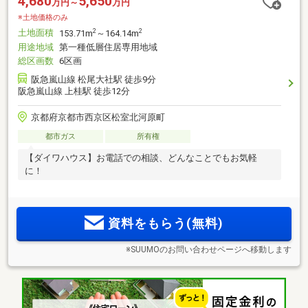
4,680
5,650
万円～
万円
※土地価格のみ
土地面積
2
2
153.71m
～164.14m
用途地域
第一種低層住居専用地域
総区画数
6区画
阪急嵐山線 松尾大社駅 徒歩9分
阪急嵐山線 上桂駅 徒歩12分
京都府京都市西京区松室北河原町
都市ガス
所有権
【ダイワハウス】お電話での相談、どんなことでもお気軽
に！
資料をもらう(無料)
※SUUMOのお問い合わせページへ移動します