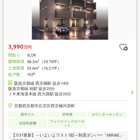
3,990
万円
間取り
3LDK
建物面積
2
98.2m
（29.70坪）
土地面積
2
53.6m
（16.21坪）
総戸数
10戸
阪急京都線 西京極駅 徒歩14分
阪急京都線 桂駅 徒歩20分
ＪＲ東海道本線 西大路駅 徒歩26分
京都府京都市右京区西京極河原町
都市ガス
所有権
カウンターキッチン
ウォークインクローゼ
浴室乾燥機
ット
【7/31更新】～いよいよラスト1邸～制震ダンパー「MIRAIE」