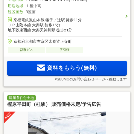
用途地域
１種中高
総区画数
9区画
京福電鉄嵐山本線 帷子ノ辻駅 徒歩11分
ＪＲ山陰本線 太秦駅 徒歩15分
地下鉄東西線 太秦天神川駅 徒歩21分
京都府京都市右京区太秦皆正寺町
都市ガス
所有権
資料をもらう(無料)
※SUUMOのお問い合わせページへ移動します
建築条件付土地
樫原平田町（桂駅） 販売価格未定/予告広告