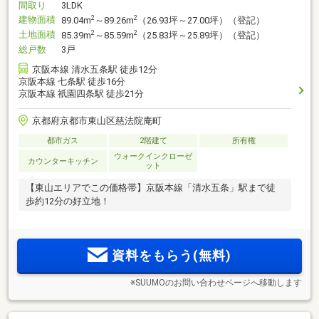
間取り
3LDK
建物面積
2
2
89.04m
～89.26m
（26.93坪～27.00坪）（登記）
土地面積
2
2
85.39m
～85.59m
（25.83坪～25.89坪）（登記）
総戸数
3戸
京阪本線 清水五条駅 徒歩12分
京阪本線 七条駅 徒歩16分
京阪本線 祇園四条駅 徒歩21分
京都府京都市東山区慈法院庵町
都市ガス
2階建て
所有権
ウォークインクローゼ
カウンターキッチン
ット
【東山エリアでこの価格帯】京阪本線「清水五条」駅まで徒
歩約12分の好立地！
資料をもらう(無料)
※SUUMOのお問い合わせページへ移動します