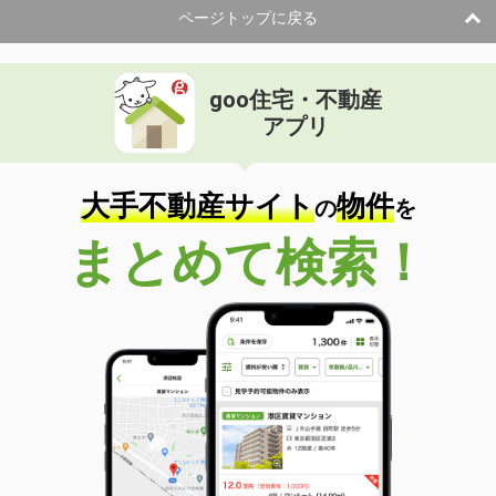
ページトップに戻る
goo住宅・不動産
アプリ
大手不動産サイト
物件
の
を
まとめて検索！