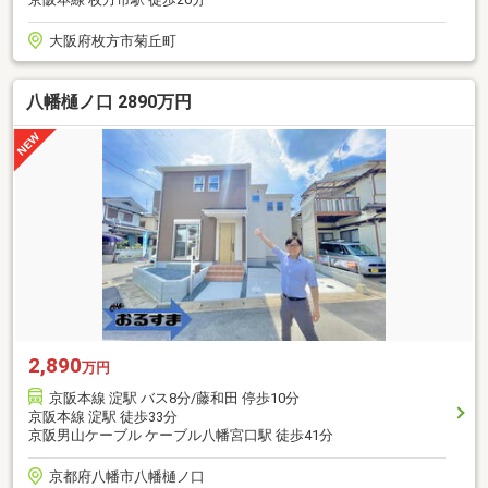
大阪府枚方市菊丘町
八幡樋ノ口 2890万円
2,890
万円
京阪本線 淀駅 バス8分/藤和田 停歩10分
京阪本線 淀駅 徒歩33分
京阪男山ケーブル ケーブル八幡宮口駅 徒歩41分
京都府八幡市八幡樋ノ口