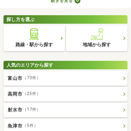
続きを見る
数料の有無が異なります。売主と代理で取引する際は仲介手数料
がかからないので、購入費用を抑えることが可能。少しでも安く
新築一戸建てを手に入れたい方は、ぜひチェックしてみてくださ
探し方を選ぶ
いね。
路線・駅から探す
地域から探す
人気のエリアから探す
富山市
（73件）
高岡市
（25件）
射水市
（17件）
魚津市
（5件）