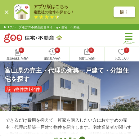
アプリ版はこちら
開く
複数社の物件を探せる！
NTTグループ運営の不動産総合サイト goo住宅・不動産
0
0
0
0
最近検索した条件
最近見た物件
保存した条件
お気に入り
富山県の売主・代理の新築一戸建て・分譲住
宅を探す
該当物件数144件
できるだけ費用を抑えて一軒家を購入したい方におすすめの売
主・代理の新築一戸建て物件を紹介します。宅建業業者が関与す
る取引の種類である売主・代理・仲介は、種類別に特徴や仲介手