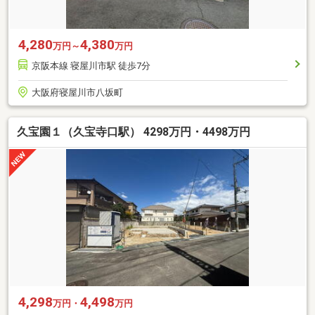
4,280
4,380
万円～
万円
京阪本線 寝屋川市駅 徒歩7分
大阪府寝屋川市八坂町
久宝園１（久宝寺口駅） 4298万円・4498万円
4,298
4,498
万円・
万円