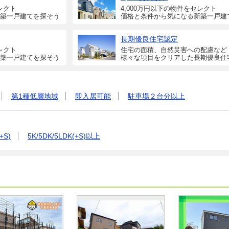
レクト
4,000万円以下の物件をセレクト
築一戸建てを探そう
価格と条件から気になる新築一戸建
長期優良住宅認定
レクト
住宅の面積、自然災害への配慮など
築一戸建てを探そう
様々な項目をクリアした長期優良住
第1種低層地域
即入居可能
駐車場２台分以上
+S)
5K/5DK/5LDK(+S)以上