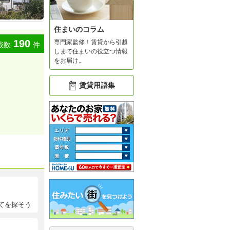
住まいのコラム
190
専門家監修！賃貸から引越
載数
件
しまで住まいの役立つ情報
をお届け。
賃貸用語集
てを探そう