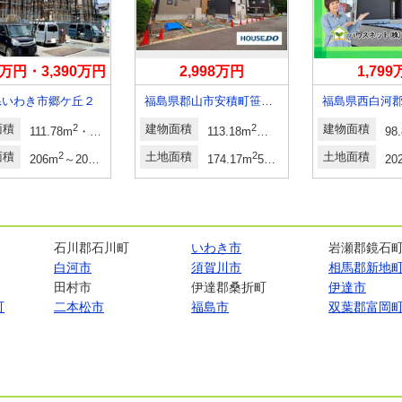
40万円・3,390万円
2,998万円
1,79
県いわき市郷ケ丘２
福島県郡山市安積町笹川字中ノ渡戸
面積
2
2
建物面積
2
2
建物面積
坪・33.81坪
111.78m
・114.27m
33.81坪・34.56坪
113.18m
・113.44m
34.23坪・34.3
98
面積
2
2
土地面積
2
土地面積
坪・60.79坪
206m
～206.53m
62.31坪～62.47坪
174.17m
52.68坪
20
石川郡石川町
いわき市
岩瀬郡鏡石
白河市
須賀川市
相馬郡新地
田村市
伊達郡桑折町
伊達市
町
二本松市
福島市
双葉郡富岡