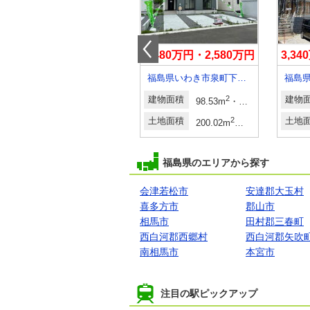
2,780万円・2,880万円
2,480万円・2,580万円
3,3
福島県いわき市自由ケ丘
福島県いわき市泉町下川字谷地川
福島
建物面積
2
2
建物面積
2
2
建物
114.27m
・114.68m
98.53m
・111.79m
29.80
2
土地面積
2
2
土地面積
2
2
土地
（登記）
164.56m
・165.59m
200.02m
・200.97m
60.50
福島県のエリアから探す
会津若松市
安達郡大玉村
喜多方市
郡山市
相馬市
田村郡三春町
西白河郡西郷村
西白河郡矢吹
南相馬市
本宮市
注目の駅ピックアップ