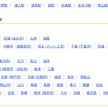
平野駅
瀬上駅
湯本駅
泉駅
勿来駅
金谷川駅
郡山
す
宮城
(
仙台市
)
山形
福島
・
川崎市
・
相模原市
)
埼玉
(
さいたま市
)
千葉
(
千葉市
)
茨城
新潟市
)
石川
富山
福井
岡
(
静岡市
・
浜松市
)
岐阜
三重
兵庫
(
神戸市
)
京都
(
京都市
)
滋賀
奈良
和歌山
岡山市
)
山口
鳥取
島根
徳島
香川
愛媛
高知
市
)
佐賀
長崎
熊本
(
熊本市
)
大分
宮崎
鹿児島
沖