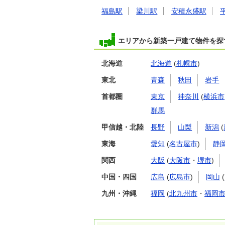
福島駅
梁川駅
安積永盛駅
エリアから新築一戸建て物件を探
北海道
北海道
(
札幌市
)
東北
青森
秋田
岩手
首都圏
東京
神奈川
(
横浜市
群馬
甲信越・北陸
長野
山梨
新潟
(
東海
愛知
(
名古屋市
)
静
関西
大阪
(
大阪市
・
堺市
)
中国・四国
広島
(
広島市
)
岡山
(
九州・沖縄
福岡
(
北九州市
・
福岡