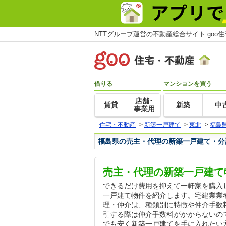
NTTグループ運営の不動産総合サイト goo
借りる
マンションを買う
店舗･
賃貸
新築
中
事業用
住宅・不動産
>
新築一戸建て
>
東北
>
福島
福島県の売主・代理の新築一戸建て・分
売主・代理の新築一戸建て
できるだけ費用を抑えて一軒家を購入
一戸建て物件を紹介します。宅建業業
理・仲介は、種類別に特徴や仲介手数
引する際は仲介手数料がかからないの
でも安く新築一戸建てを手に入れたい