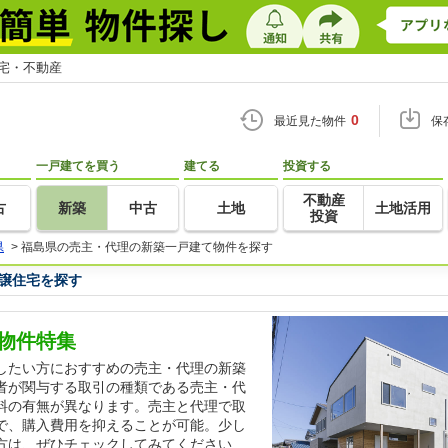
住宅・不動産
0
最近見た物件
保
一戸建てを買う
建てる
投資する
不動産
古
新築
中古
土地
土地活用
投資
県
>
福島県の売主・代理の新築一戸建て物件を探す
譲住宅を探す
物件特集
したい方におすすめの売主・代理の新築
者が関与する取引の種類である売主・代
料の有無が異なります。売主と代理で取
で、購入費用を抑えることが可能。少し
方は、ぜひチェックしてみてください