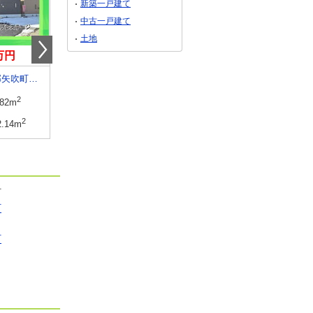
新築一戸建て
中古一戸建て
土地
9万円
3,375万円～3,390万円
2,780万円・2,880
福島県西白河郡矢吹町八幡町
福島県郡山市富田町日吉ケ丘
福島県いわき市小名浜大原字東細
2
建物面積
2
2
建物面積
2
1坪
.82m
97.92m
～99.58m
29.62坪～30.12坪
100.81m
・
2
土地面積
2
2
土地面積
2
2.14m
127.03m
～129.22m
38.42坪～39.08坪
167.63m
50.70坪
町
町
町