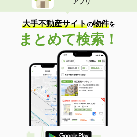
アプリ
大手不動産サイト
物件
の
を
まとめて検索！