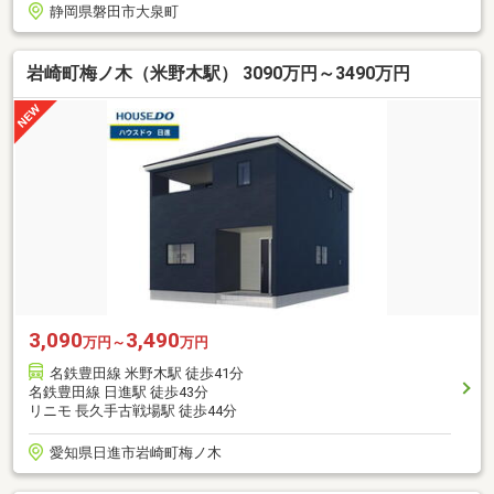
静岡県磐田市大泉町
岩崎町梅ノ木（米野木駅） 3090万円～3490万円
3,090
3,490
万円～
万円
名鉄豊田線 米野木駅 徒歩41分
名鉄豊田線 日進駅 徒歩43分
リニモ 長久手古戦場駅 徒歩44分
愛知県日進市岩崎町梅ノ木