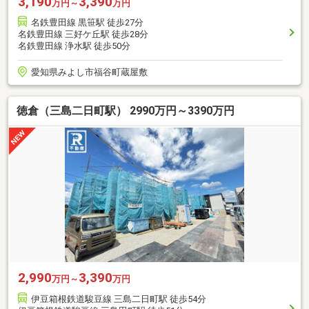
3,190
3,390
万円～
万円
名鉄豊田線 黒笹駅 徒歩27分
名鉄豊田線 三好ケ丘駅 徒歩28分
名鉄豊田線 浄水駅 徒歩50分
愛知県みよし市福谷町蔵屋敷
徳倉（三島二日町駅） 2990万円～3390万円
2,990
3,390
万円～
万円
伊豆箱根鉄道駿豆線 三島二日町駅 徒歩54分