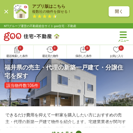
アプリ版はこちら
開く
複数社の物件を探せる！
NTTグループ運営の不動産総合サイト goo住宅・不動産
0
0
0
0
最近検索した条件
最近見た物件
保存した条件
お気に入り
福井県の売主・代理の新築一戸建て・分譲住
宅を探す
該当物件数106件
できるだけ費用を抑えて一軒家を購入したい方におすすめの売
主・代理の新築一戸建て物件を紹介します。宅建業業者が関与す
る取引の種類である売主・代理・仲介は、種類別に特徴や仲介手