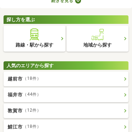
続きを見る
数料の有無が異なります。売主と代理で取引する際は仲介手数料
がかからないので、購入費用を抑えることが可能。少しでも安く
新築一戸建てを手に入れたい方は、ぜひチェックしてみてくださ
探し方を選ぶ
いね。
路線・駅から探す
地域から探す
人気のエリアから探す
越前市
（18件）
福井市
（44件）
敦賀市
（12件）
鯖江市
（18件）