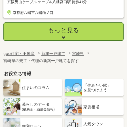
京阪男山ケーブル ケーブル八幡宮口駅 徒歩41分
京都府八幡市八幡樋ノ口
もっと見る
goo住宅・不動産
新築一戸建て
宮崎県
宮崎県の売主・代理の新築一戸建てを探す
お役立ち情報
「住みたい駅」
住まいのコラム
を見つけよう
暮らしのデータ
家賃相場
(補助金・助成金情報)
人気タウン
住宅ローン