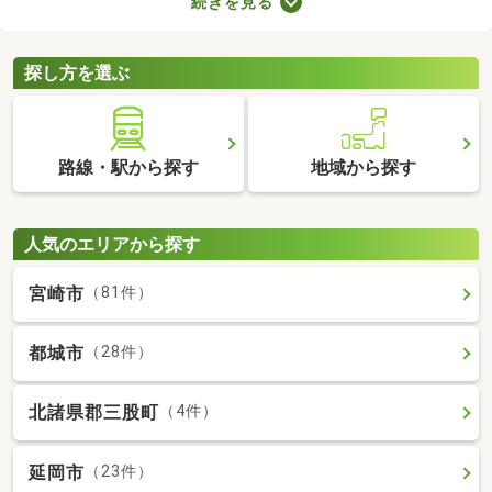
続きを見る
数料の有無が異なります。売主と代理で取引する際は仲介手数料
がかからないので、購入費用を抑えることが可能。少しでも安く
新築一戸建てを手に入れたい方は、ぜひチェックしてみてくださ
探し方を選ぶ
いね。
路線・駅から探す
地域から探す
人気のエリアから探す
宮崎市
（81件）
都城市
（28件）
北諸県郡三股町
（4件）
延岡市
（23件）