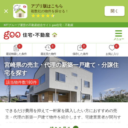
アプリ版はこちら
開く
複数社の物件を探せる！
NTTグループ運営の不動産総合サイト goo住宅・不動産
0
0
0
0
最近検索した条件
最近見た物件
保存した条件
お気に入り
宮崎県の売主・代理の新築一戸建て・分譲住
宅を探す
該当物件数180件
できるだけ費用を抑えて一軒家を購入したい方におすすめの売
主・代理の新築一戸建て物件を紹介します。宅建業業者が関与す
る取引の種類である売主・代理・仲介は、種類別に特徴や仲介手