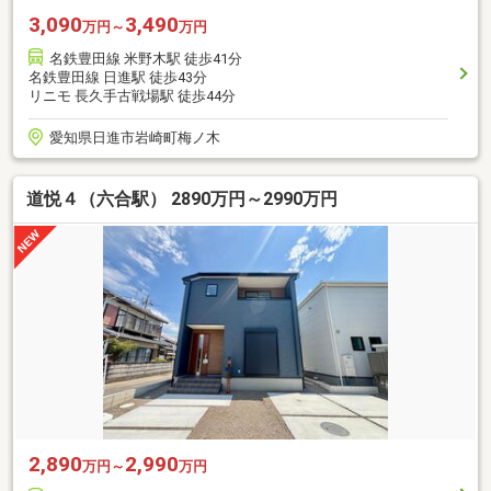
3,090
3,490
万円～
万円
名鉄豊田線 米野木駅 徒歩41分
名鉄豊田線 日進駅 徒歩43分
リニモ 長久手古戦場駅 徒歩44分
愛知県日進市岩崎町梅ノ木
道悦４（六合駅） 2890万円～2990万円
2,890
2,990
万円～
万円