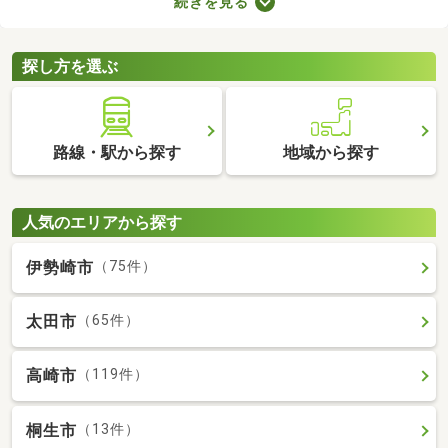
続きを見る
数料の有無が異なります。売主と代理で取引する際は仲介手数料
がかからないので、購入費用を抑えることが可能。少しでも安く
新築一戸建てを手に入れたい方は、ぜひチェックしてみてくださ
探し方を選ぶ
いね。
路線・駅から探す
地域から探す
人気のエリアから探す
伊勢崎市
（75件）
太田市
（65件）
高崎市
（119件）
桐生市
（13件）