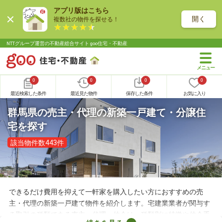
アプリ版はこちら
開く
複数社の物件を探せる！
NTTグループ運営の不動産総合サイト goo住宅・不動産
0
0
0
0
最近検索した条件
最近見た物件
保存した条件
お気に入り
群馬県の売主・代理の新築一戸建て・分譲住
宅を探す
該当物件数443件
できるだけ費用を抑えて一軒家を購入したい方におすすめの売
主・代理の新築一戸建て物件を紹介します。宅建業業者が関与す
る取引の種類である売主・代理・仲介は、種類別に特徴や仲介手