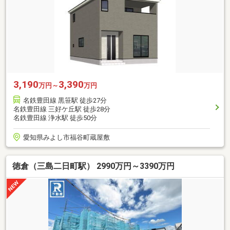
3,190
3,390
万円～
万円
名鉄豊田線 黒笹駅 徒歩27分
名鉄豊田線 三好ケ丘駅 徒歩28分
名鉄豊田線 浄水駅 徒歩50分
愛知県みよし市福谷町蔵屋敷
徳倉（三島二日町駅） 2990万円～3390万円