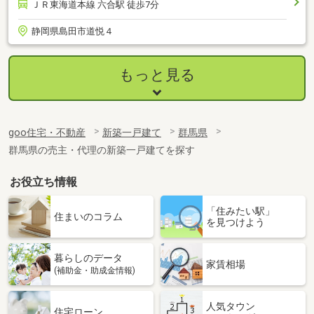
ＪＲ東海道本線 六合駅 徒歩7分
静岡県島田市道悦４
もっと見る
goo住宅・不動産
新築一戸建て
群馬県
群馬県の売主・代理の新築一戸建てを探す
お役立ち情報
「住みたい駅」
住まいのコラム
を見つけよう
暮らしのデータ
家賃相場
(補助金・助成金情報)
人気タウン
住宅ローン