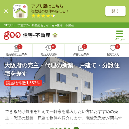
アプリ版はこちら
開く
複数社の物件を探せる！
NTTグループ運営の不動産総合サイト goo住宅・不動産
0
0
0
0
最近検索した条件
最近見た物件
保存した条件
お気に入り
大阪府の売主・代理の新築一戸建て・分譲住
宅を探す
該当物件数1,652件
できるだけ費用を抑えて一軒家を購入したい方におすすめの売
主・代理の新築一戸建て物件を紹介します。宅建業業者が関与す
る取引の種類である売主・代理・仲介は、種類別に特徴や仲介手