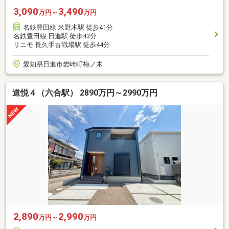
3,090
3,490
万円～
万円
名鉄豊田線 米野木駅 徒歩41分
名鉄豊田線 日進駅 徒歩43分
リニモ 長久手古戦場駅 徒歩44分
愛知県日進市岩崎町梅ノ木
道悦４（六合駅） 2890万円～2990万円
2,890
2,990
万円～
万円