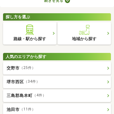
続きを見る
数料の有無が異なります。売主と代理で取引する際は仲介手数料
がかからないので、購入費用を抑えることが可能。少しでも安く
新築一戸建てを手に入れたい方は、ぜひチェックしてみてくださ
探し方を選ぶ
いね。
路線・駅から探す
地域から探す
人気のエリアから探す
交野市
（25件）
堺市西区
（34件）
三島郡島本町
（4件）
池田市
（11件）