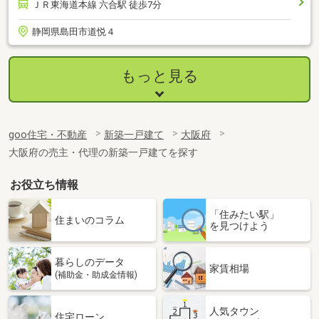
ＪＲ東海道本線 六合駅 徒歩7分
静岡県島田市道悦４
もっと見る
goo住宅・不動産
新築一戸建て
大阪府
大阪府の売主・代理の新築一戸建てを探す
お役立ち情報
「住みたい駅」
住まいのコラム
を見つけよう
暮らしのデータ
家賃相場
(補助金・助成金情報)
人気タウン
住宅ローン