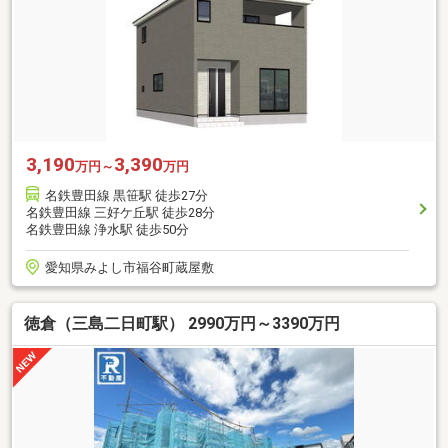
3,190
3,390
万円～
万円
名鉄豊田線 黒笹駅 徒歩27分
名鉄豊田線 三好ケ丘駅 徒歩28分
名鉄豊田線 浄水駅 徒歩50分
愛知県みよし市福谷町蔵屋敷
徳倉（三島二日町駅） 2990万円～3390万円