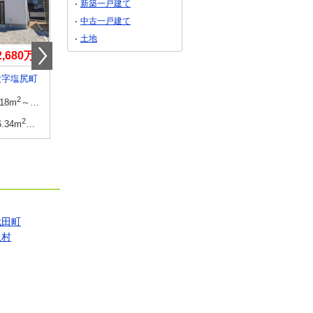
新築一戸建て
中古一戸建て
土地
2,680万円
2,810万円～3,210万円
販売価格未定
大字塩尻町
長野県上田市芳田
長野県長野市青木島町
2
2
建物面積
2
2
建物面積
2
.18m
～99.22m
28.79坪～30.01坪
72.04m
～102.68m
102.68m
～
2
2
土地面積
2
2
土地面積
2
6.34m
～166.94m
50.31坪～50.49坪
288.77m
～320.71m
176.41m
～
1坪
代田町
丘村