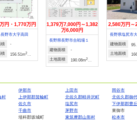
60万円・1,770万円
1,379万7,000円～1,382
2,580万円～
万6,000円
県長野市大字高田
長野県塩尻市
長野県長野市合戦場１
面積
-
建物面積
95
建物面積
-
面積
2
2
土地面積
坪～89.02坪
156.51m
～158.74m
16
土地面積
2
2
190.08m
～190.46m
57.49坪～57.6
伊那市
上田市
岡谷市
輪村
上伊那郡箕輪町
北佐久郡軽井沢町
北佐久郡御
佐久市
塩尻市
下伊那郡豊
千曲市
茅野市
東御市
埴科郡坂城町
東筑摩郡山形村
松本市