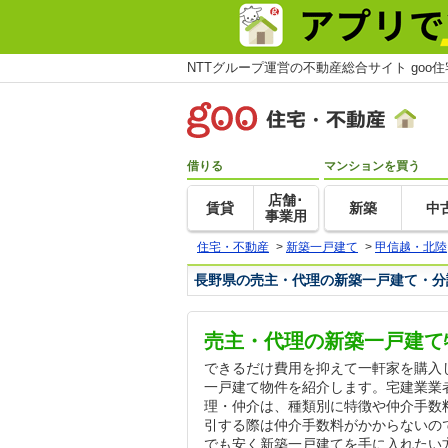
NTTグループ運営の不動産総合サイト goo
借りる
マンションを買う
店舗･
賃貸
新築
中
事業用
住宅・不動産
>
新築一戸建て
>
甲信越・北陸
長野県の売主・代理の新築一戸建て・分
売主・代理の新築一戸建て
できるだけ費用を抑えて一軒家を購入
一戸建て物件を紹介します。宅建業業
理・仲介は、種類別に特徴や仲介手数
引する際は仲介手数料がかからないの
でも安く新築一戸建てを手に入れたい