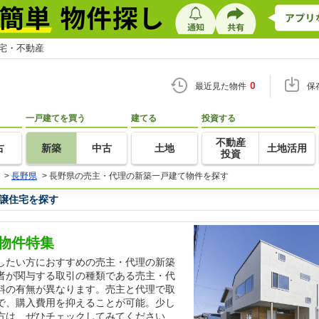
住宅・不動産
0
最近見た物件
保
一戸建てを買う
建てる
投資する
不動産
古
新築
中古
土地
土地活用
投資
>
長野県
>
長野県の売主・代理の新築一戸建て物件を探す
譲住宅を探す
物件特集
したい方におすすめの売主・代理の新築
者が関与する取引の種類である売主・代
料の有無が異なります。売主と代理で取
で、購入費用を抑えることが可能。少し
方は、ぜひチェックしてみてください