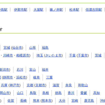
中島駅
伊那市駅
大屋駅
篠ノ井駅
松本駅
信濃吉田駅
す
宮城
(
仙台市
)
山形
福島
・
川崎市
・
相模原市
)
埼玉
(
さいたま市
)
千葉
(
千葉市
)
茨城
新潟市
)
石川
富山
福井
岡
(
静岡市
・
浜松市
)
岐阜
三重
兵庫
(
神戸市
)
京都
(
京都市
)
滋賀
奈良
和歌山
岡山市
)
山口
鳥取
島根
徳島
香川
愛媛
高知
市
)
佐賀
長崎
熊本
(
熊本市
)
大分
宮崎
鹿児島
沖