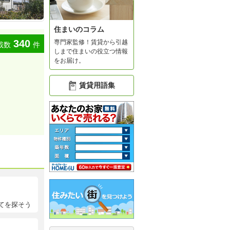
住まいのコラム
340
専門家監修！賃貸から引越
載数
件
しまで住まいの役立つ情報
をお届け。
賃貸用語集
てを探そう