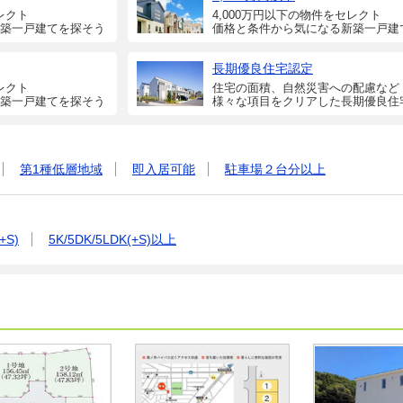
レクト
4,000万円以下の物件をセレクト
築一戸建てを探そう
価格と条件から気になる新築一戸建
長期優良住宅認定
レクト
住宅の面積、自然災害への配慮など
築一戸建てを探そう
様々な項目をクリアした長期優良住
第1種低層地域
即入居可能
駐車場２台分以上
+S)
5K/5DK/5LDK(+S)以上