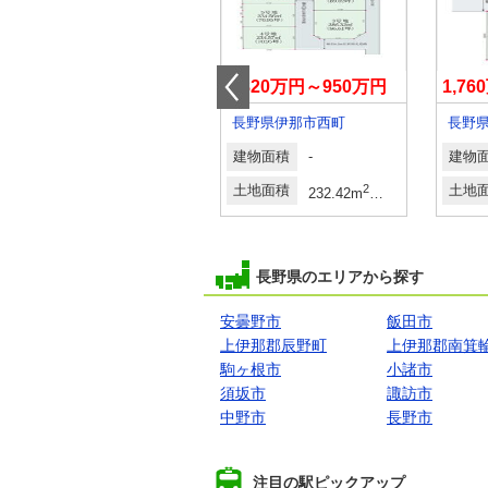
3,540万円～3,580万円
820万円～950万円
1,7
長野県佐久市伴野
長野県伊那市西町
長野
建物面積
2
2
建物面積
-
建物
88.19m
～89.02m
土地面積
2
2
土地面積
2
2
土地
329.68m
～329.74m
232.42m
～294.31m
70.30
長野県のエリアから探す
安曇野市
飯田市
上伊那郡辰野町
上伊那郡南箕
駒ヶ根市
小諸市
須坂市
諏訪市
中野市
長野市
注目の駅ピックアップ