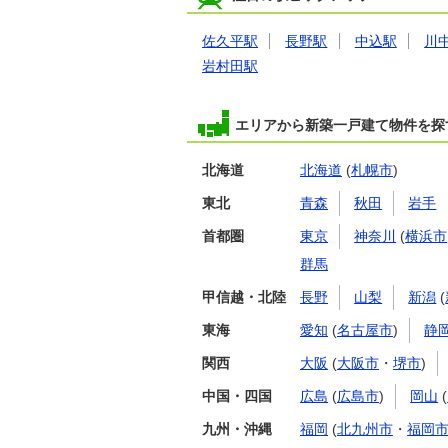
佐久平駅
長野駅
中込駅
川
岩村田駅
エリアから新築一戸建て物件を探
北海道
北海道
(
札幌市
)
東北
青森
秋田
岩手
首都圏
東京
神奈川
(
横浜市
群馬
甲信越・北陸
長野
山梨
新潟
(
東海
愛知
(
名古屋市
)
静
関西
大阪
(
大阪市
・
堺市
)
中国・四国
広島
(
広島市
)
岡山
(
九州・沖縄
福岡
(
北九州市
・
福岡