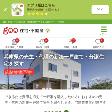
アプリ版はこちら
開く
複数社の物件を探せる！
NTTグループ運営の不動産総合サイト goo住宅・不動産
0
0
0
0
最近検索した条件
最近見た物件
保存した条件
お気に入り
兵庫県の売主・代理の新築一戸建て・分譲住
宅を探す
該当物件数758件
できるだけ費用を抑えて一軒家を購入したい方におすすめの売
主・代理の新築一戸建て物件を紹介します。宅建業業者が関与す
る取引の種類である売主・代理・仲介は、種類別に特徴や仲介手