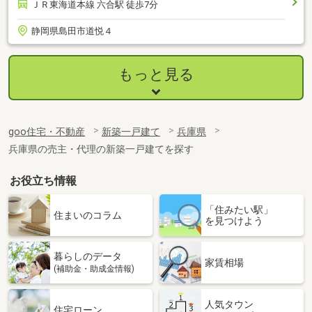
ＪＲ東海道本線 六合駅 徒歩7分
静岡県島田市道悦４
もっと見る
goo住宅・不動産
新築一戸建て
兵庫県
兵庫県の売主・代理の新築一戸建てを探す
お役立ち情報
「住みたい駅」
住まいのコラム
を見つけよう
暮らしのデータ
家賃相場
(補助金・助成金情報)
人気タウン
住宅ローン