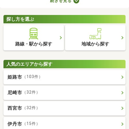
続きを見る
数料の有無が異なります。売主と代理で取引する際は仲介手数料
がかからないので、購入費用を抑えることが可能。少しでも安く
新築一戸建てを手に入れたい方は、ぜひチェックしてみてくださ
探し方を選ぶ
いね。
路線・駅から探す
地域から探す
人気のエリアから探す
姫路市
（103件）
尼崎市
（32件）
西宮市
（32件）
伊丹市
（15件）