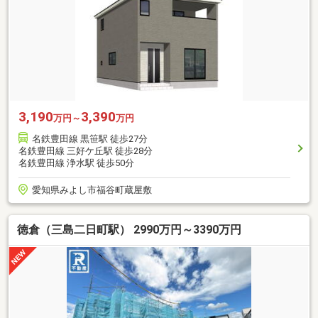
3,190
3,390
万円～
万円
名鉄豊田線 黒笹駅 徒歩27分
名鉄豊田線 三好ケ丘駅 徒歩28分
名鉄豊田線 浄水駅 徒歩50分
愛知県みよし市福谷町蔵屋敷
徳倉（三島二日町駅） 2990万円～3390万円