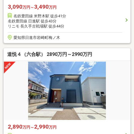
3,090
3,490
万円～
万円
名鉄豊田線 米野木駅 徒歩41分
名鉄豊田線 日進駅 徒歩43分
リニモ 長久手古戦場駅 徒歩44分
愛知県日進市岩崎町梅ノ木
道悦４（六合駅） 2890万円～2990万円
2,890
2,990
万円～
万円