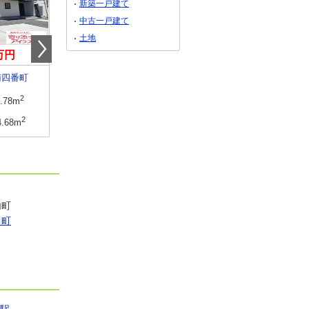
新築一戸建て
中古一戸建て
土地
8万円
3,198万円
3,198万円
南四番町
山形県山形市小白川町５
山形県山形市大野目１
2
建物面積
2
建物面積
2
1.78m
108.4m
109.3m
2
土地面積
2
土地面積
2
4.68m
135.25m
170.32m
内町
川町