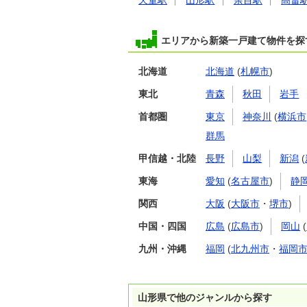
天童駅
山形駅
余目駅
高畠
エリアから新築一戸建て物件を探
北海道
北海道
(
札幌市
)
東北
青森
秋田
岩手
首都圏
東京
神奈川
(
横浜市
群馬
甲信越・北陸
長野
山梨
新潟
(
東海
愛知
(
名古屋市
)
静
関西
大阪
(
大阪市
・
堺市
)
中国・四国
広島
(
広島市
)
岡山
(
九州・沖縄
福岡
(
北九州市
・
福岡
山形県で他のジャンルから探す