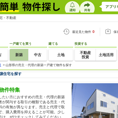
住宅・不動産
0
最近見た物件
保
一戸建てを買う
建てる
投資する
不動産
古
新築
中古
土地
土地活用
投資
県
>
山形県の売主・代理の新築一戸建て物件を探す
譲住宅を探す
物件特集
したい方におすすめの売主・代理の新築
者が関与する取引の種類である売主・代
料の有無が異なります。売主と代理で取
で、購入費用を抑えることが可能。少し
方は、ぜひチェックしてみてください