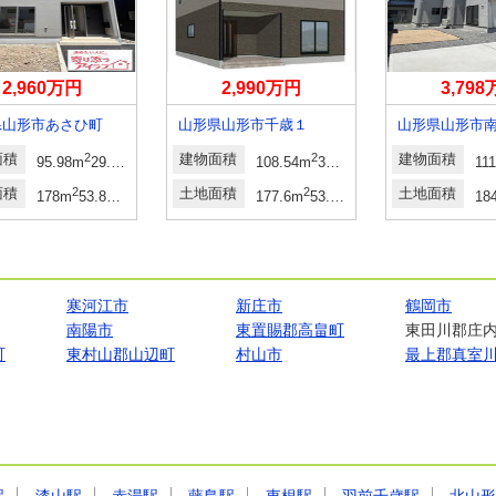
2,960万円
2,990万円
3,79
県山形市あさひ町
山形県山形市千歳１
山形県山形市
面積
2
建物面積
2
建物面積
95.98m
29.03坪
108.54m
32.83坪
11
面積
2
土地面積
2
土地面積
178m
53.84坪
177.6m
53.72坪
18
寒河江市
新庄市
鶴岡市
南陽市
東置賜郡高畠町
東田川郡庄
町
東村山郡山辺町
村山市
最上郡真室