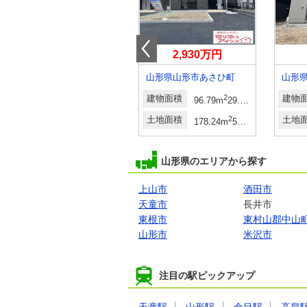
3,060万円・3,090万円
2,930万円
山形県山形市桜田西１
山形県山形市あさひ町
山形
建物面積
2
2
建物面積
2
建物
105.29m
・108.54m
31.85坪・32.83坪
96.79m
29.27坪
土地面積
2
2
土地面積
2
土地
163.11m
・172.85m
49.34坪・52.28坪
178.24m
53.91坪
山形県のエリアから探す
上山市
酒田市
天童市
長井市
東根市
東村山郡中山
山形市
米沢市
注目の駅ピックアップ