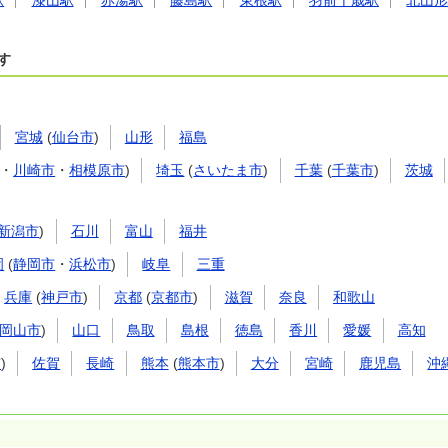
駅
漆山駅
赤湯駅
藤島駅
東根駅
羽前千歳駅
北山
す
宮城
(
仙台市
)
山形
福島
・
川崎市
・
相模原市
)
埼玉
(
さいたま市
)
千葉
(
千葉市
)
茨城
新潟市
)
石川
富山
福井
岡
(
静岡市
・
浜松市
)
岐阜
三重
兵庫
(
神戸市
)
京都
(
京都市
)
滋賀
奈良
和歌山
岡山市
)
山口
鳥取
島根
徳島
香川
愛媛
高知
市
)
佐賀
長崎
熊本
(
熊本市
)
大分
宮崎
鹿児島
沖