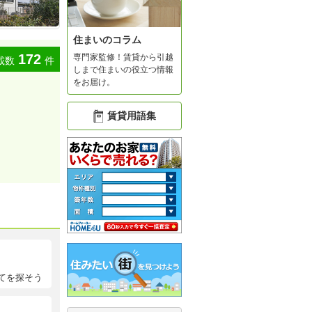
住まいのコラム
172
専門家監修！賃貸から引越
載数
件
しまで住まいの役立つ情報
をお届け。
賃貸用語集
てを探そう