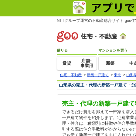
NTTグループ運営の不動産総合サイト goo
借りる
マンションを買う
店舗･
賃貸
新築
中
事業用
住宅・不動産
>
新築一戸建て
>
東北
>
山形
山形県の売主・代理の新築一戸建て・分
売主・代理の新築一戸建て
できるだけ費用を抑えて一軒家を購入
一戸建て物件を紹介します。宅建業業
理・仲介は、種類別に特徴や仲介手数
引する際は仲介手数料がかからないの
でも安く新築一戸建てを手に入れたい