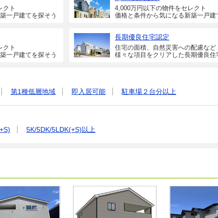
レクト
4,000万円以下の物件をセレクト
築一戸建てを探そう
価格と条件から気になる新築一戸建
長期優良住宅認定
レクト
住宅の面積、自然災害への配慮など
築一戸建てを探そう
様々な項目をクリアした長期優良住
第1種低層地域
即入居可能
駐車場２台分以上
+S)
5K/5DK/5LDK(+S)以上