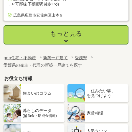
ＪＲ可部線 下祇園駅 徒歩16分
広島県広島市安佐南区山本９
もっと見る
goo住宅・不動産
新築一戸建て
愛媛県
愛媛県の売主・代理の新築一戸建てを探す
お役立ち情報
「住みたい駅」
住まいのコラム
を見つけよう
暮らしのデータ
家賃相場
(補助金・助成金情報)
人気タウン