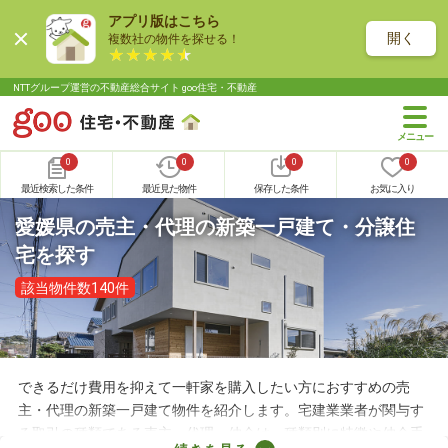
アプリ版はこちら
開く
複数社の物件を探せる！
NTTグループ運営の不動産総合サイト goo住宅・不動産
0
0
0
0
最近検索した条件
最近見た物件
保存した条件
お気に入り
愛媛県の売主・代理の新築一戸建て・分譲住
宅を探す
該当物件数140件
できるだけ費用を抑えて一軒家を購入したい方におすすめの売
主・代理の新築一戸建て物件を紹介します。宅建業業者が関与す
る取引の種類である売主・代理・仲介は、種類別に特徴や仲介手