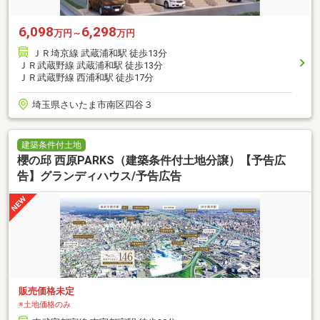
6,098
6,298
万円～
万円
ＪＲ埼京線 武蔵浦和駅 徒歩13分
ＪＲ武蔵野線 武蔵浦和駅 徒歩13分
ＪＲ武蔵野線 西浦和駅 徒歩17分
埼玉県さいたま市南区四谷３
建築条件付土地
櫻の邱 西原PARKS（建築条件付土地分譲）【予告広
告】グランディハウス/予告広告
販売価格未定
※土地価格のみ