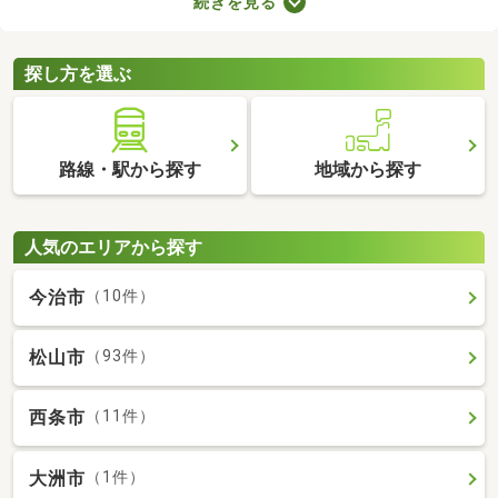
続きを見る
数料の有無が異なります。売主と代理で取引する際は仲介手数料
がかからないので、購入費用を抑えることが可能。少しでも安く
新築一戸建てを手に入れたい方は、ぜひチェックしてみてくださ
探し方を選ぶ
いね。
路線・駅から探す
地域から探す
人気のエリアから探す
今治市
（10件）
松山市
（93件）
西条市
（11件）
大洲市
（1件）