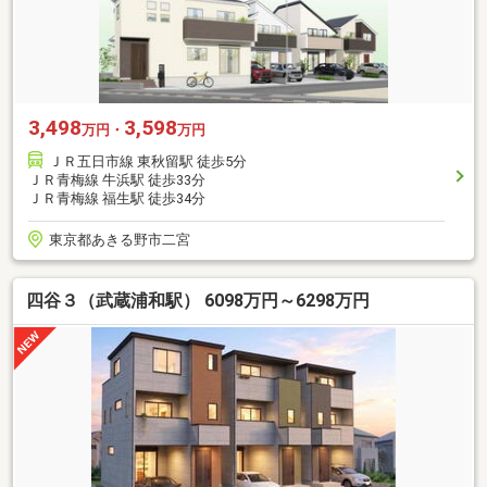
3,498
3,598
万円・
万円
ＪＲ五日市線 東秋留駅 徒歩5分
ＪＲ青梅線 牛浜駅 徒歩33分
ＪＲ青梅線 福生駅 徒歩34分
東京都あきる野市二宮
四谷３（武蔵浦和駅） 6098万円～6298万円