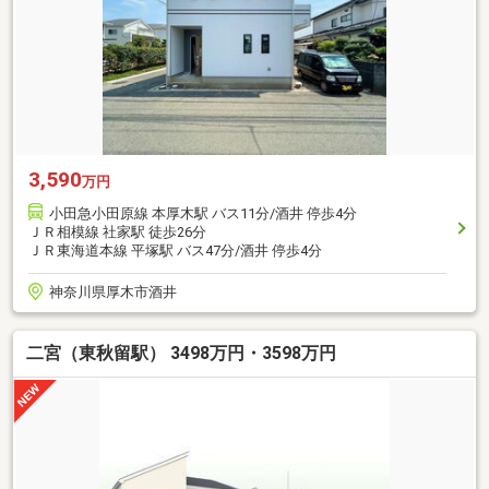
3,590
万円
小田急小田原線 本厚木駅 バス11分/酒井 停歩4分
ＪＲ相模線 社家駅 徒歩26分
ＪＲ東海道本線 平塚駅 バス47分/酒井 停歩4分
神奈川県厚木市酒井
二宮（東秋留駅） 3498万円・3598万円