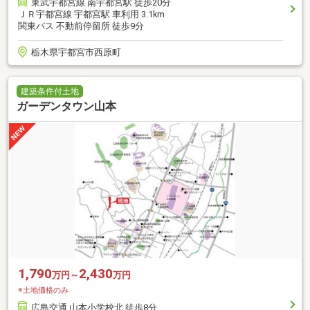
東武宇都宮線 南宇都宮駅 徒歩20分
ＪＲ宇都宮線 宇都宮駅 車利用 3.1km
関東バス 不動前停留所 徒歩9分
栃木県宇都宮市西原町
建築条件付土地
ガーデンタウン山本
1,790
2,430
万円～
万円
※土地価格のみ
広島交通 山本小学校北 徒歩8分