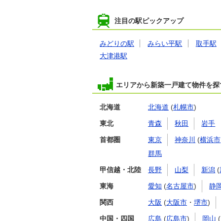
注目の駅ピックアップ
みどりの駅
みらい平駅
取手駅
大津港駅
エリアから新築一戸建て物件を探
北海道
北海道
(
札幌市
)
東北
青森
秋田
岩手
首都圏
東京
神奈川
(
横浜市
群馬
甲信越・北陸
長野
山梨
新潟
(
東海
愛知
(
名古屋市
)
静
関西
大阪
(
大阪市
・
堺市
)
中国・四国
広島
(
広島市
)
岡山
(