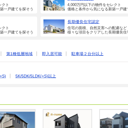
レクト
4,000万円以下の物件をセレクト
築一戸建てを探そう
価格と条件から気になる新築一戸建
長期優良住宅認定
レクト
住宅の面積、自然災害への配慮など
築一戸建てを探そう
様々な項目をクリアした長期優良住
第1種低層地域
即入居可能
駐車場２台分以上
+S)
5K/5DK/5LDK(+S)以上