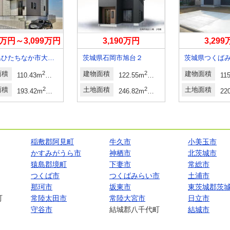
99万円～3,099万円
3,190万円
3,29
茨城県ひたちなか市大字市毛
茨城県石岡市旭台２
面積
2
2
建物面積
2
2
建物面積
110.43m
～113.99m
122.55m
・131.66m
11
面積
2
2
土地面積
2
2
土地面積
193.42m
～215.57m
246.82m
・247.36m
22
稲敷郡阿見町
牛久市
小美玉市
かすみがうら市
神栖市
北茨城市
猿島郡境町
下妻市
常総市
つくば市
つくばみらい市
土浦市
那珂市
坂東市
東茨城郡茨
町
常陸太田市
常陸大宮市
日立市
守谷市
結城郡八千代町
結城市