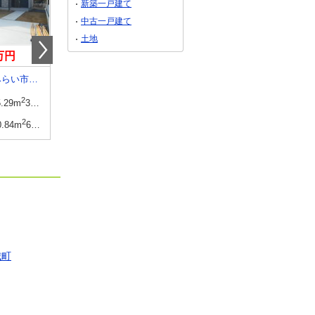
新築一戸建て
中古一戸建て
土地
9万円
640万円～840万円
3,850万円
茨城県つくばみらい市谷井田
茨城県古河市上辺見
茨城県つくば市学園の
2
建物面積
-
建物面積
-
5.29m
34.87坪
2
土地面積
2
2
土地面積
2
0.84m
66.80坪
200.01m
～206.52m
（60.50坪～62.47坪）
181.84m
（
城町