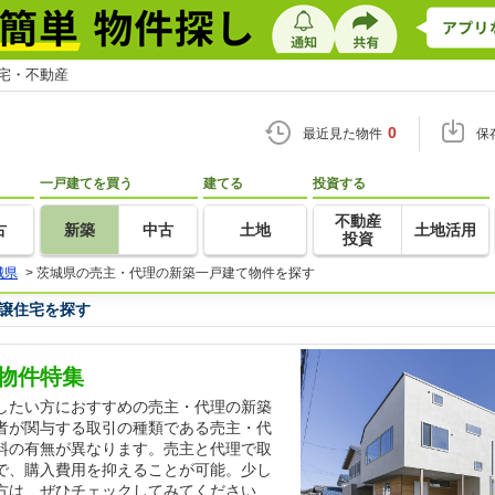
住宅・不動産
0
最近見た物件
保
一戸建てを買う
建てる
投資する
不動産
古
新築
中古
土地
土地活用
投資
城県
>
茨城県の売主・代理の新築一戸建て物件を探す
譲住宅を探す
物件特集
したい方におすすめの売主・代理の新築
者が関与する取引の種類である売主・代
料の有無が異なります。売主と代理で取
で、購入費用を抑えることが可能。少し
方は、ぜひチェックしてみてください