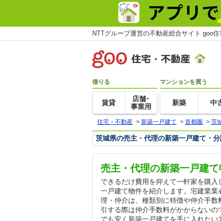
NTTグループ運営の不動産総合サイト goo
借りる
マンションを買う
店舗･
賃貸
新築
中
事業用
住宅・不動産
>
新築一戸建て
>
首都圏
>
茨
茨城県の売主・代理の新築一戸建て・分
売主・代理の新築一戸建て
できるだけ費用を抑えて一軒家を購入
一戸建て物件を紹介します。宅建業業
理・仲介は、種類別に特徴や仲介手数
引する際は仲介手数料がかからないの
でも安く新築一戸建てを手に入れたい