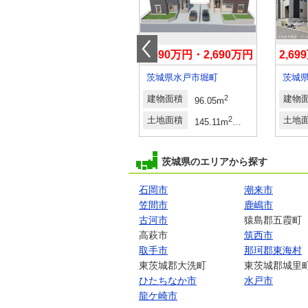
3,190万円
2,590万円・2,690万円
2,6
茨城県石岡市旭台２
茨城県水戸市堀町
2
建物面積
2
2
建物面積
2
建物
m
122.55m
～131.66m
96.05m
土地面積
2
2
土地面積
2
2
土地
246.82m
～247.36m
145.11m
・151.09m
茨城県のエリアから探す
石岡市
潮来市
笠間市
鹿嶋市
古河市
猿島郡五霞町
高萩市
筑西市
取手市
那珂郡東海村
東茨城郡大洗町
東茨城郡城里
ひたちなか市
水戸市
龍ケ崎市