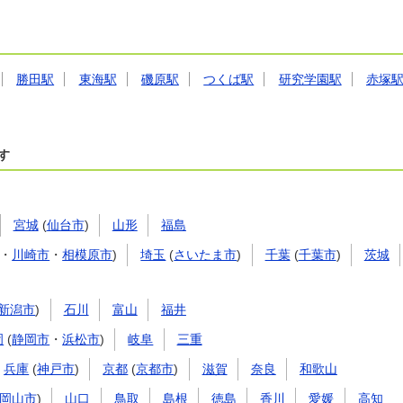
勝田駅
東海駅
磯原駅
つくば駅
研究学園駅
赤塚
す
宮城
(
仙台市
)
山形
福島
・
川崎市
・
相模原市
)
埼玉
(
さいたま市
)
千葉
(
千葉市
)
茨城
新潟市
)
石川
富山
福井
岡
(
静岡市
・
浜松市
)
岐阜
三重
兵庫
(
神戸市
)
京都
(
京都市
)
滋賀
奈良
和歌山
岡山市
)
山口
鳥取
島根
徳島
香川
愛媛
高知