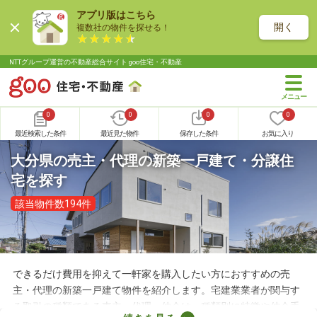
アプリ版はこちら
開く
複数社の物件を探せる！
NTTグループ運営の不動産総合サイト goo住宅・不動産
0
0
0
0
最近検索した条件
最近見た物件
保存した条件
お気に入り
大分県の売主・代理の新築一戸建て・分譲住
宅を探す
該当物件数194件
できるだけ費用を抑えて一軒家を購入したい方におすすめの売
主・代理の新築一戸建て物件を紹介します。宅建業業者が関与す
る取引の種類である売主・代理・仲介は、種類別に特徴や仲介手