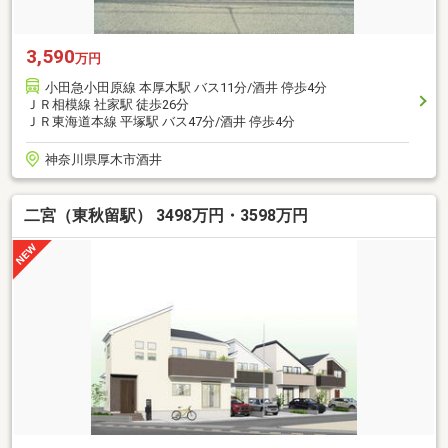
3,590
万円
小田急小田原線 本厚木駅 バス11分/酒井 停歩4分
ＪＲ相模線 社家駅 徒歩26分
ＪＲ東海道本線 平塚駅 バス47分/酒井 停歩4分
神奈川県厚木市酒井
二宮（東秋留駅） 3498万円・3598万円