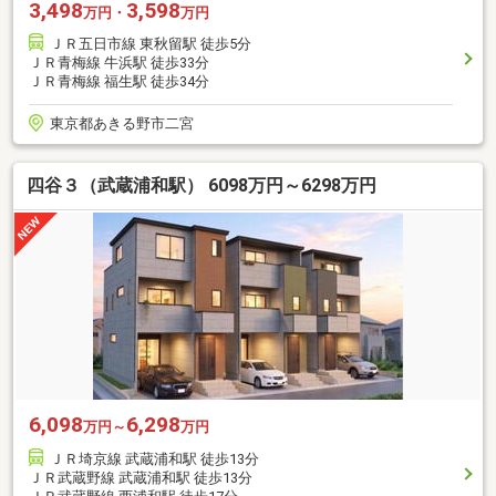
3,498
3,598
万円・
万円
ＪＲ五日市線 東秋留駅 徒歩5分
ＪＲ青梅線 牛浜駅 徒歩33分
ＪＲ青梅線 福生駅 徒歩34分
東京都あきる野市二宮
四谷３（武蔵浦和駅） 6098万円～6298万円
6,098
6,298
万円～
万円
ＪＲ埼京線 武蔵浦和駅 徒歩13分
ＪＲ武蔵野線 武蔵浦和駅 徒歩13分