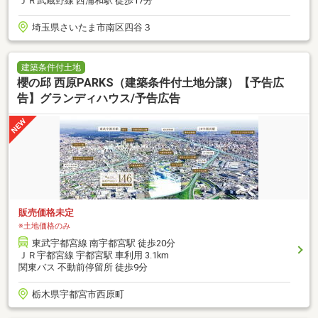
ＪＲ武蔵野線 西浦和駅 徒歩17分
埼玉県さいたま市南区四谷３
建築条件付土地
櫻の邱 西原PARKS（建築条件付土地分譲）【予告広
告】グランディハウス/予告広告
販売価格未定
※土地価格のみ
東武宇都宮線 南宇都宮駅 徒歩20分
ＪＲ宇都宮線 宇都宮駅 車利用 3.1km
関東バス 不動前停留所 徒歩9分
栃木県宇都宮市西原町