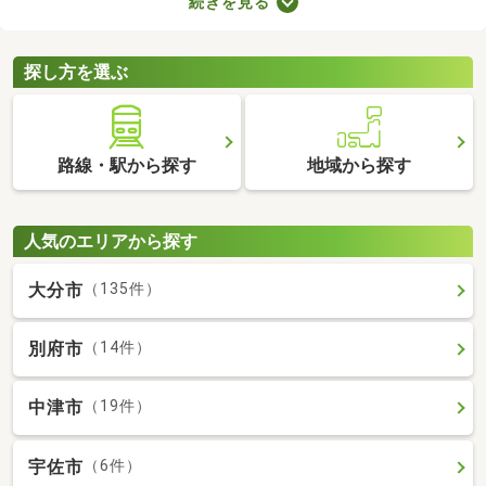
続きを見る
数料の有無が異なります。売主と代理で取引する際は仲介手数料
がかからないので、購入費用を抑えることが可能。少しでも安く
新築一戸建てを手に入れたい方は、ぜひチェックしてみてくださ
探し方を選ぶ
いね。
路線・駅から探す
地域から探す
人気のエリアから探す
大分市
（135件）
別府市
（14件）
中津市
（19件）
宇佐市
（6件）