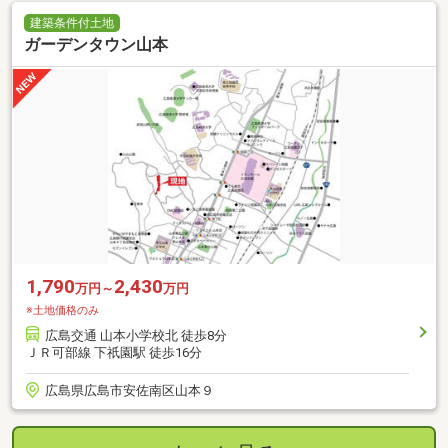
建築条件付土地
ガーデンタウン山本
1,790
2,430
万円～
万円
※土地価格のみ
広島交通 山本小学校北 徒歩8分
ＪＲ可部線 下祇園駅 徒歩16分
広島県広島市安佐南区山本９