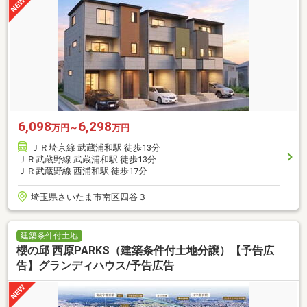
6,098
6,298
万円～
万円
ＪＲ埼京線 武蔵浦和駅 徒歩13分
ＪＲ武蔵野線 武蔵浦和駅 徒歩13分
ＪＲ武蔵野線 西浦和駅 徒歩17分
埼玉県さいたま市南区四谷３
建築条件付土地
櫻の邱 西原PARKS（建築条件付土地分譲）【予告広
告】グランディハウス/予告広告