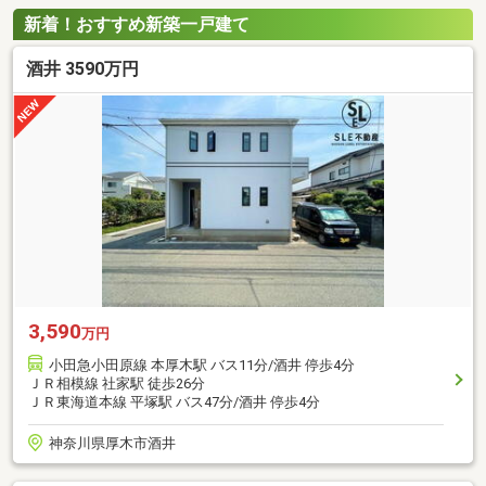
新着！おすすめ新築一戸建て
酒井 3590万円
3,590
万円
小田急小田原線 本厚木駅 バス11分/酒井 停歩4分
ＪＲ相模線 社家駅 徒歩26分
ＪＲ東海道本線 平塚駅 バス47分/酒井 停歩4分
神奈川県厚木市酒井