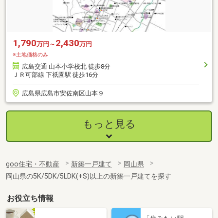
1,790
2,430
万円～
万円
※土地価格のみ
広島交通 山本小学校北 徒歩8分
ＪＲ可部線 下祇園駅 徒歩16分
広島県広島市安佐南区山本９
もっと見る
goo住宅・不動産
新築一戸建て
岡山県
岡山県の5K/5DK/5LDK(+S)以上の新築一戸建てを探す
お役立ち情報