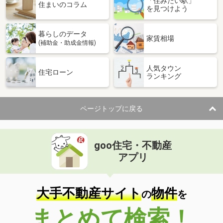
「住みたい駅」
住まいのコラム
を見つけよう
暮らしのデータ
家賃相場
(補助金・助成金情報)
人気タウン
住宅ローン
ランキング
ページトップに戻る
goo住宅・不動産
アプリ
大手不動産サイト
物件
の
を
まとめて検索！