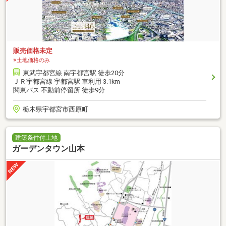
販売価格未定
※土地価格のみ
東武宇都宮線 南宇都宮駅 徒歩20分
ＪＲ宇都宮線 宇都宮駅 車利用 3.1km
関東バス 不動前停留所 徒歩9分
栃木県宇都宮市西原町
建築条件付土地
ガーデンタウン山本