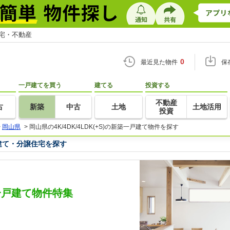
住宅・不動産
0
最近見た物件
保
一戸建てを買う
建てる
投資する
不動産
古
新築
中古
土地
土地活用
投資
>
岡山県
>
岡山県の4K/4DK/4LDK(+S)の新築一戸建て物件を探す
一戸建て・分譲住宅を探す
新築一戸建て物件特集