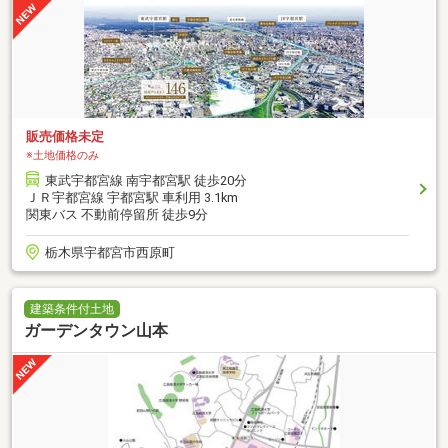
販売価格未定
※土地価格のみ
東武宇都宮線 南宇都宮駅 徒歩20分
ＪＲ宇都宮線 宇都宮駅 車利用 3.1km
関東バス 不動前停留所 徒歩9分
栃木県宇都宮市西原町
建築条件付土地
ガーデンタウン山本