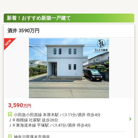
新着！おすすめ新築一戸建て
酒井 3590万円
3,590
万円
小田急小田原線 本厚木駅 バス11分/酒井 停歩4分
ＪＲ相模線 社家駅 徒歩26分
ＪＲ東海道本線 平塚駅 バス47分/酒井 停歩4分
神奈川県厚木市酒井