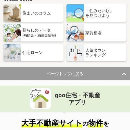
「住みたい駅」
住まいのコラム
を見つけよう
暮らしのデータ
家賃相場
(補助金・助成金情報)
人気タウン
住宅ローン
ランキング
ページトップに戻る
goo住宅・不動産
アプリ
大手不動産サイト
物件
の
を