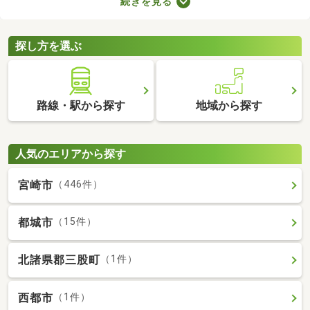
続きを見る
ブルが少ない・住みやすい・高層の建物によって日光が遮断され
ることがないなどのメリットがあります。ここでは、第一種低層
住居専用地域の新築一戸建てを紹介します。
探し方を選ぶ
路線・駅から探す
地域から探す
人気のエリアから探す
宮崎市
（446件）
都城市
（15件）
北諸県郡三股町
（1件）
西都市
（1件）