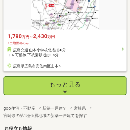
1,790
2,430
万円～
万円
※土地価格のみ
広島交通 山本小学校北 徒歩8分
ＪＲ可部線 下祇園駅 徒歩16分
広島県広島市安佐南区山本９
もっと見る
goo住宅・不動産
新築一戸建て
宮崎県
宮崎県の第1種低層地域の新築一戸建てを探す
お役立ち情報