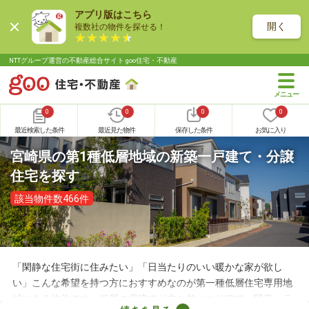
アプリ版はこちら
開く
複数社の物件を探せる！
NTTグループ運営の不動産総合サイト goo住宅・不動産
0
0
0
0
最近検索した条件
最近見た物件
保存した条件
お気に入り
宮崎県の第1種低層地域の新築一戸建て・分譲
住宅を探す
該当物件数466件
「閑静な住宅街に住みたい」「日当たりのいい暖かな家が欲し
い」こんな希望を持つ方におすすめなのが第一種低層住宅専用地
域にある物件です。低層の戸建てが立ち並ぶエリアで、騒音トラ