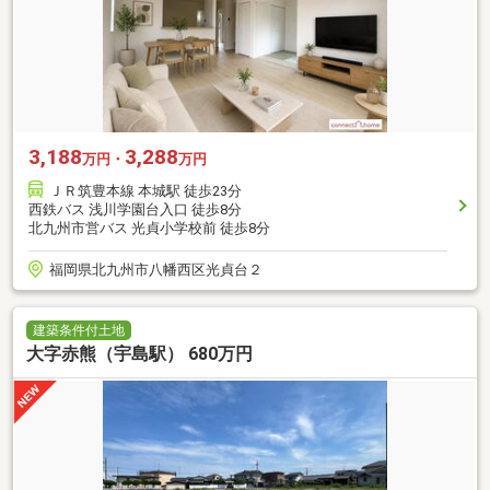
3,188
3,288
万円・
万円
ＪＲ筑豊本線 本城駅 徒歩23分
西鉄バス 浅川学園台入口 徒歩8分
北九州市営バス 光貞小学校前 徒歩8分
福岡県北九州市八幡西区光貞台２
建築条件付土地
大字赤熊（宇島駅） 680万円