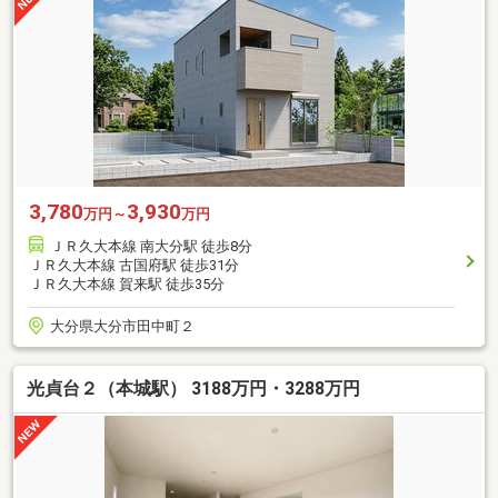
3,780
3,930
万円～
万円
ＪＲ久大本線 南大分駅 徒歩8分
ＪＲ久大本線 古国府駅 徒歩31分
ＪＲ久大本線 賀来駅 徒歩35分
大分県大分市田中町２
光貞台２（本城駅） 3188万円・3288万円