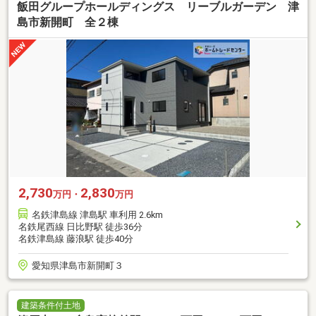
飯田グループホールディングス リーブルガーデン 津
島市新開町 全２棟
2,730
2,830
万円・
万円
名鉄津島線 津島駅 車利用 2.6km
名鉄尾西線 日比野駅 徒歩36分
名鉄津島線 藤浪駅 徒歩40分
愛知県津島市新開町３
建築条件付土地