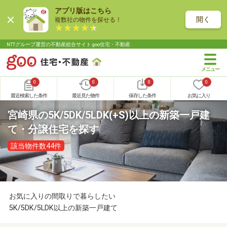
アプリ版はこちら
開く
複数社の物件を探せる！
NTTグループ運営の不動産総合サイト goo住宅・不動産
0
0
0
0
最近検索した条件
最近見た物件
保存した条件
お気に入り
宮崎県の5K/5DK/5LDK(+S)以上の新築一戸建
て・分譲住宅を探す
該当物件数44件
お気に入りの間取りで暮らしたい
5K/5DK/5LDK以上の新築一戸建て