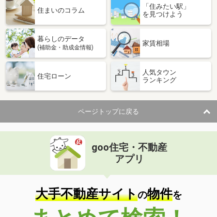
「住みたい駅」
住まいのコラム
を見つけよう
暮らしのデータ
家賃相場
(補助金・助成金情報)
人気タウン
住宅ローン
ランキング
ページトップに戻る
goo住宅・不動産
アプリ
大手不動産サイト
物件
の
を