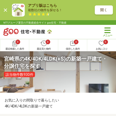
アプリ版はこちら
開く
複数社の物件を探せる！
NTTグループ運営の不動産総合サイト goo住宅・不動産
0
0
0
0
最近検索した条件
最近見た物件
保存した条件
お気に入り
宮崎県の4K/4DK/4LDK(+S)の新築一戸建て・
分譲住宅を探す
該当物件数930件
お気に入りの間取りで暮らしたい
4K/4DK/4LDKの新築一戸建て