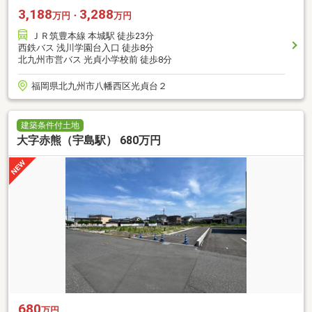
3,188
3,288
万円・
万円
ＪＲ筑豊本線 本城駅 徒歩23分
西鉄バス 浅川学園台入口 徒歩8分
北九州市営バス 光貞小学校前 徒歩8分
福岡県北九州市八幡西区光貞台２
建築条件付土地
大字赤熊（宇島駅） 680万円
680
万円