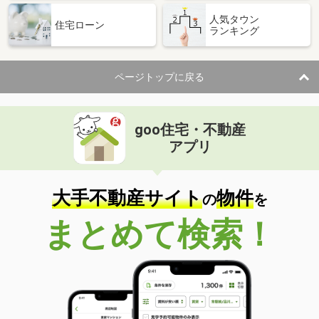
人気タウン
住宅ローン
ランキング
ページトップに戻る
goo住宅・不動産
アプリ
大手不動産サイト
物件
の
を
まとめて検索！