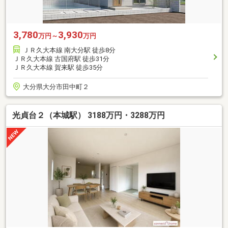
3,780
3,930
万円～
万円
ＪＲ久大本線 南大分駅 徒歩8分
ＪＲ久大本線 古国府駅 徒歩31分
ＪＲ久大本線 賀来駅 徒歩35分
大分県大分市田中町２
光貞台２（本城駅） 3188万円・3288万円