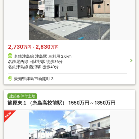
2,730
2,830
万円・
万円
名鉄津島線 津島駅 車利用 2.6km
名鉄尾西線 日比野駅 徒歩36分
名鉄津島線 藤浪駅 徒歩40分
愛知県津島市新開町３
建築条件付土地
篠原東１（糸島高校前駅） 1550万円～1850万円