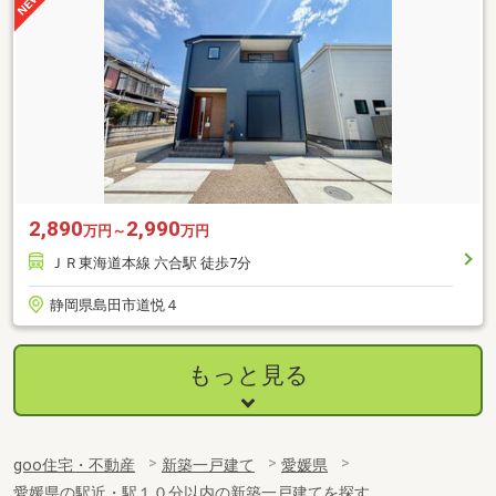
2,890
2,990
万円～
万円
ＪＲ東海道本線 六合駅 徒歩7分
静岡県島田市道悦４
もっと見る
goo住宅・不動産
新築一戸建て
愛媛県
愛媛県の駅近・駅１０分以内の新築一戸建てを探す