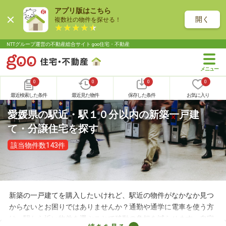
アプリ版はこちら
開く
複数社の物件を探せる！
NTTグループ運営の不動産総合サイト goo住宅・不動産
0
0
0
0
最近検索した条件
最近見た物件
保存した条件
お気に入り
愛媛県の駅近・駅１０分以内の新築一戸建
て・分譲住宅を探す
該当物件数143件
新築の一戸建てを購入したいけれど、駅近の物件がなかなか見つ
からないとお困りではありませんか？通勤や通学に電車を使う方
は、駅から近い物件を選ぶことで移動の負担を減らせます。自宅