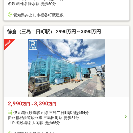
名鉄豊田線 浄水駅 徒歩50分
愛知県みよし市福谷町蔵屋敷
徳倉（三島二日町駅） 2990万円～3390万円
2,990
3,390
万円～
万円
伊豆箱根鉄道駿豆線 三島二日町駅 徒歩54分
伊豆箱根鉄道駿豆線 三島田町駅 徒歩51分
ＪＲ御殿場線 大岡駅 徒歩65分