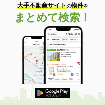
大手不動産サイト
物件
の
を
まとめて検索！