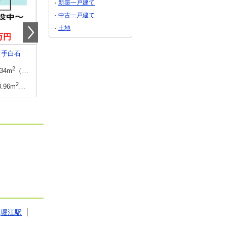
新築一戸建て
中古一戸建て
土地
0万円
2,230万円
3,090万円～3,490
石手白石
愛媛県今治市南高下町４
愛媛県新居浜市河内町
2
建物面積
2
建物面積
2
.34m
（27.93坪）（登記）
93.14m
（28.17坪）（登記）
99.99m
～104.54m
2
土地面積
2
土地面積
2
3.96m
（58.67坪）（登記）
130.78m
（39.56坪）（登記）
152.92m
～
堀江駅