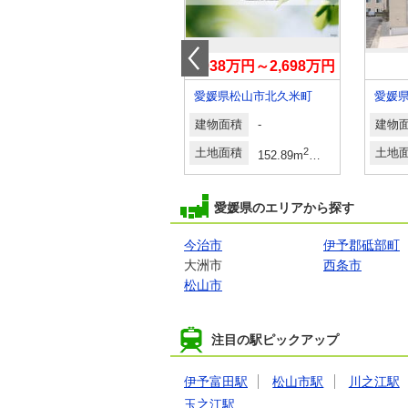
2,798万円
1,938万円～2,698万円
愛媛県松山市別府町
愛媛県松山市北久米町
愛媛
建物面積
2
建物面積
-
建物
95.9m
土地面積
2
土地面積
2
2
土地
3坪）（登記）
139.89m
152.89m
～204.98m
（46.
愛媛県のエリアから探す
今治市
伊予郡砥部町
大洲市
西条市
松山市
注目の駅ピックアップ
伊予富田駅
松山市駅
川之江駅
玉之江駅