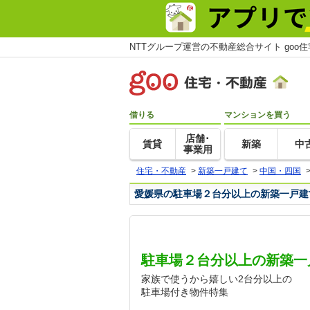
NTTグループ運営の不動産総合サイト goo
借りる
マンションを買う
店舗･
賃貸
新築
中
事業用
住宅・不動産
>
新築一戸建て
>
中国・四国
愛媛県の駐車場２台分以上の新築一戸建
駐車場２台分以上の新築一
家族で使うから嬉しい2台分以上の
駐車場付き物件特集