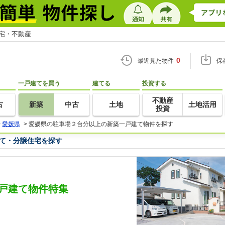
住宅・不動産
0
最近見た物件
保
一戸建てを買う
建てる
投資する
不動産
古
新築
中古
土地
土地活用
投資
>
愛媛県
>
愛媛県の駐車場２台分以上の新築一戸建て物件を探す
て・分譲住宅を探す
戸建て物件特集