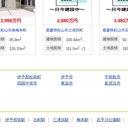
2,998万円
2,880万円
3,48
県松山市南梅本町
愛媛県松山市土居田町
愛媛県松山市
面積
2
建物面積
2
建物面積
95.9m
100.44m
（30.38坪）（登記）
92
面積
2
土地面積
2
土地面積
24坪～62.00坪）
126.33m
111.5m
（33.72坪）（登記）
19
伊予郡松前町
伊予市
宇和島市
四国中央市
東温市
新居浜市
伊予和気駅
古町駅
三津浜駅
梅本駅
石手川公園駅