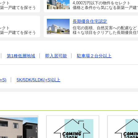
レクト
4,000万円以下の物件をセレクト
築一戸建てを探そう
価格と条件から気になる新築一戸建
長期優良住宅認定
レクト
住宅の面積、自然災害への配慮など
築一戸建てを探そう
様々な項目をクリアした長期優良住
第1種低層地域
即入居可能
駐車場２台分以上
+S)
5K/5DK/5LDK(+S)以上