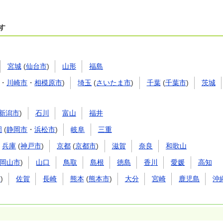
す
宮城
(
仙台市
)
山形
福島
・
川崎市
・
相模原市
)
埼玉
(
さいたま市
)
千葉
(
千葉市
)
茨城
新潟市
)
石川
富山
福井
岡
(
静岡市
・
浜松市
)
岐阜
三重
兵庫
(
神戸市
)
京都
(
京都市
)
滋賀
奈良
和歌山
岡山市
)
山口
鳥取
島根
徳島
香川
愛媛
高知
市
)
佐賀
長崎
熊本
(
熊本市
)
大分
宮崎
鹿児島
沖