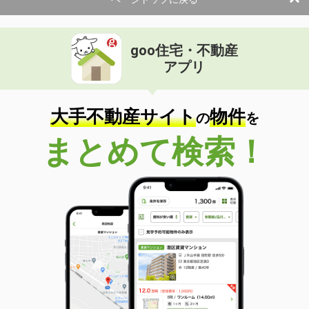
使用面積
115.7m²
山形県山形市双葉町１丁目
goo住宅・不動産
価 格
0.85万円
アプリ
住 所
山形県山形市双葉町１丁目
物件種別
貸その他
使用面積
-
大手不動産サイト
物件
の
を
山形県山形市双葉町１丁目
まとめて検索！
価 格
0.85万円
住 所
山形県山形市双葉町１丁目
物件種別
貸その他
使用面積
-
山形県山形市双葉町１丁目
価 格
0.85万円
住 所
山形県山形市双葉町１丁目
物件種別
貸その他