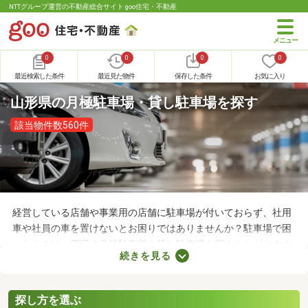
NTTグループ運営の不動産総合サイト goo住宅・不動産
0
0
0
0
最近検索した条件
最近見た物件
保存した条件
お気に入り
山形県の月極駐車場・貸し駐車場を探す
該当物件数560件
経営している店舗や事業用の店舗に駐車場が付いておらず、社用
車や社員の車を置けないとお困りではありませんか？駐車場で困
ったときは、周辺の月極駐車場や貸し駐車場を探すことがおすす
続きを見る
め。店舗や事務所から近い場所に駐車スペースを確保できれば、
車への移動も楽に行えます。ここで月極駐車場・貸し駐車場を紹
介するので、立地をチェックしてみましょう。
探し方を選ぶ