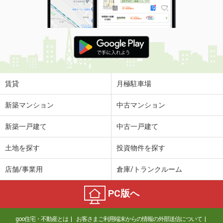
使用面積
-
山形県山形市双葉町１丁目
価 格
0.85万円
住 所
山形県山形市双葉町１丁目
物件種別
貸その他
使用面積
-
賃貸
月極駐車場
山形県山形市双葉町１丁目
新築マンション
中古マンション
価 格
0.85万円
新築一戸建て
中古一戸建て
住 所
山形県山形市双葉町１丁目
物件種別
貸その他
土地を探す
投資物件を探す
使用面積
-
店舗/事業用
倉庫/トランクルーム
山形県山形市双葉町１丁目
PC版へ
価 格
0.85万円
住 所
山形県山形市双葉町１丁目
goo住宅・不動産とは
お客さまご利用端末からの情報の外部送信について
物件種別
貸その他