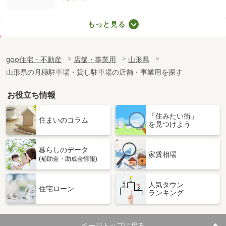
山形県山形市七日町３丁目
もっと見る
価 格
23.10万円
住 所
山形県山形市七日町３丁目
goo住宅・不動産
店舗・事業用
山形県
物件種別
貸店舗（建物一部）
山形県の月極駐車場・貸し駐車場の店舗・事業用を探す
使用面積
105.78m²
お役立ち情報
山形県山形市高堂
「住みたい街」
価 格
13.20万円
住まいのコラム
を見つけよう
住 所
山形県山形市高堂
物件種別
貸店舗（建物一部）
暮らしのデータ
使用面積
90.64m²
家賃相場
(補助金・助成金情報)
山形県山形市白山１丁目
人気タウン
住宅ローン
ランキング
価 格
27.50万円
住 所
山形県山形市白山１丁目
物件種別
貸事務所
ページトップに戻る