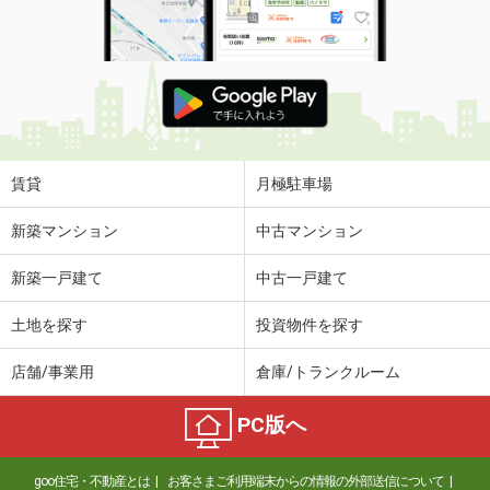
使用面積
-
静岡県焼津市三和
価 格
33万円
住 所
静岡県焼津市三和
物件種別
貸店舗
使用面積
138.1m²
賃貸
月極駐車場
静岡県静岡市駿河区中村町
新築マンション
中古マンション
価 格
0.65万円
新築一戸建て
中古一戸建て
住 所
静岡県静岡市駿河区中村町
物件種別
貸駐車場
土地を探す
投資物件を探す
使用面積
-
店舗/事業用
倉庫/トランクルーム
静岡県静岡市駿河区南町
PC版へ
価 格
3.08万円
住 所
静岡県静岡市駿河区南町
goo住宅・不動産とは
お客さまご利用端末からの情報の外部送信について
物件種別
貸駐車場