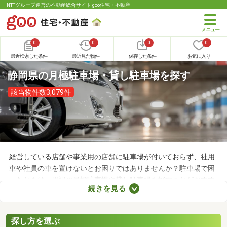
NTTグループ運営の不動産総合サイト goo住宅・不動産
0
0
0
0
最近検索した条件
最近見た物件
保存した条件
お気に入り
静岡県の月極駐車場・貸し駐車場を探す
該当物件数3,079件
経営している店舗や事業用の店舗に駐車場が付いておらず、社用
車や社員の車を置けないとお困りではありませんか？駐車場で困
ったときは、周辺の月極駐車場や貸し駐車場を探すことがおすす
続きを見る
め。店舗や事務所から近い場所に駐車スペースを確保できれば、
車への移動も楽に行えます。ここで月極駐車場・貸し駐車場を紹
介するので、立地をチェックしてみましょう。
探し方を選ぶ