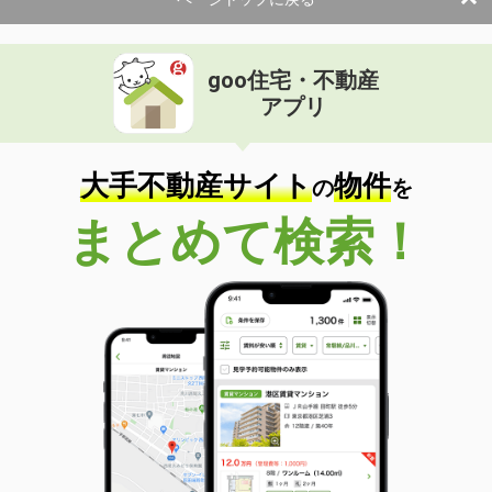
使用面積
31.73m²
静岡県沼津市八幡町
goo住宅・不動産
価 格
0.90万円
アプリ
住 所
静岡県沼津市八幡町
物件種別
貸駐車場
使用面積
-
大手不動産サイト
物件
の
を
静岡県静岡市駿河区馬渕２丁目
まとめて検索！
価 格
1万円
住 所
静岡県静岡市駿河区馬渕２丁目
物件種別
貸駐車場
使用面積
-
静岡県静岡市駿河区中原
価 格
0.60万円
住 所
静岡県静岡市駿河区中原
物件種別
貸駐車場