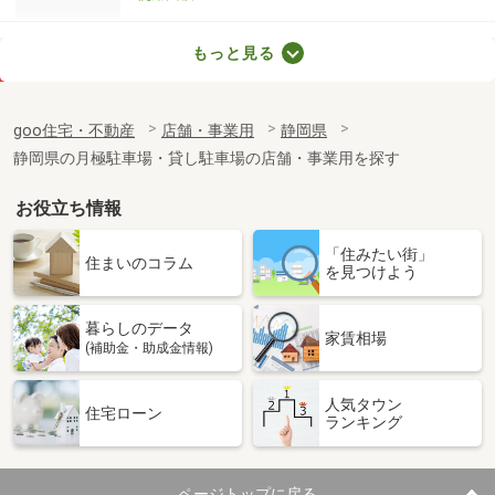
静岡県沼津市足高
もっと見る
価 格
2.64万円
住 所
静岡県沼津市足高
goo住宅・不動産
店舗・事業用
静岡県
物件種別
貸駐車場
静岡県の月極駐車場・貸し駐車場の店舗・事業用を探す
使用面積
-
お役立ち情報
静岡県静岡市駿河区中村町
「住みたい街」
価 格
0.60万円
住まいのコラム
を見つけよう
住 所
静岡県静岡市駿河区中村町
物件種別
貸駐車場
暮らしのデータ
使用面積
-
家賃相場
(補助金・助成金情報)
静岡県静岡市駿河区みずほ２丁目
人気タウン
住宅ローン
ランキング
価 格
6.40万円
住 所
静岡県静岡市駿河区みずほ２丁目
物件種別
貸事務所
ページトップに戻る