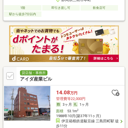
1階
即引き渡し可
飲食店可
駅から徒歩7分以内
貸店舗・事務所
アイダ産業ビル
14.08
万円
管理費等22,000円
3ヶ月
1ヶ月
2
面積
53.1m
1988年10月(築37年11ヶ月)
伊豆箱根鉄道駿豆線 三島田町駅 徒
歩11分