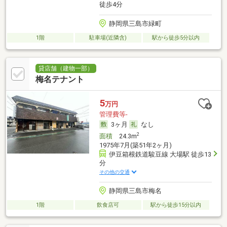
徒歩4分
静岡県三島市緑町
1階
駐車場(近隣含)
駅から徒歩5分以内
貸店舗（建物一部）
梅名テナント
5
万円
管理費等-
3ヶ月
なし
2
面積
24.3m
1975年7月(築51年2ヶ月)
伊豆箱根鉄道駿豆線 大場駅 徒歩13
分
その他の交通
静岡県三島市梅名
1階
飲食店可
駅から徒歩15分以内