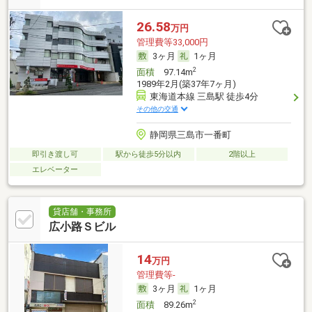
26.58
万円
管理費等33,000円
3ヶ月
1ヶ月
2
面積
97.14m
1989年2月(築37年7ヶ月)
東海道本線 三島駅 徒歩4分
その他の交通
静岡県三島市一番町
即引き渡し可
駅から徒歩5分以内
2階以上
エレベーター
貸店舗・事務所
広小路Ｓビル
14
万円
管理費等-
3ヶ月
1ヶ月
2
面積
89.26m