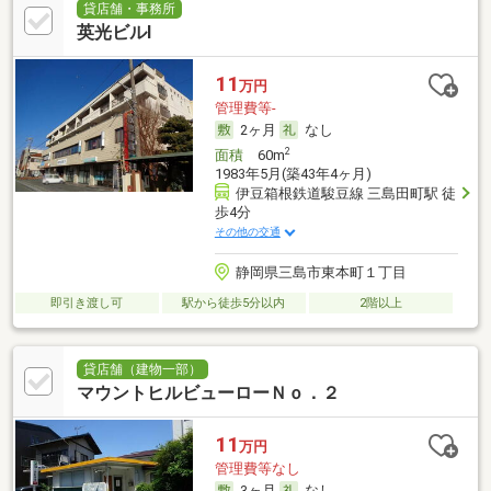
貸店舗・事務所
英光ビルⅠ
11
万円
管理費等-
2ヶ月
なし
2
面積
60m
1983年5月(築43年4ヶ月)
伊豆箱根鉄道駿豆線 三島田町駅 徒
歩4分
その他の交通
静岡県三島市東本町１丁目
即引き渡し可
駅から徒歩5分以内
2階以上
貸店舗（建物一部）
マウントヒルビューローＮｏ．２
11
万円
管理費等なし
3ヶ月
なし