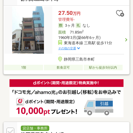
27.50
万円
管理費等-
3ヶ月
なし
2
面積
71.85m
1960年3月(築66年6ヶ月)
東海道本線 三島駅 徒歩11分
その他の交通
静岡県三島市本町
1階
飲食店可
駅から徒歩5分以内
貸店舗・事務所