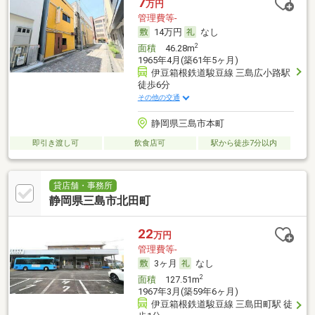
7
万円
管理費等-
14万円
なし
2
面積
46.28m
1965年4月(築61年5ヶ月)
伊豆箱根鉄道駿豆線 三島広小路駅
徒歩6分
その他の交通
静岡県三島市本町
即引き渡し可
飲食店可
駅から徒歩7分以内
貸店舗・事務所
静岡県三島市北田町
22
万円
管理費等-
3ヶ月
なし
2
面積
127.51m
1967年3月(築59年6ヶ月)
伊豆箱根鉄道駿豆線 三島田町駅 徒