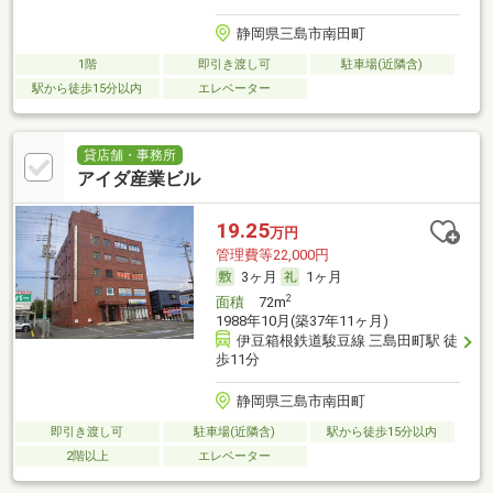
静岡県三島市南田町
1階
即引き渡し可
駐車場(近隣含)
駅から徒歩15分以内
エレベーター
貸店舗・事務所
アイダ産業ビル
19.25
万円
管理費等22,000円
3ヶ月
1ヶ月
2
面積
72m
1988年10月(築37年11ヶ月)
伊豆箱根鉄道駿豆線 三島田町駅 徒
歩11分
静岡県三島市南田町
即引き渡し可
駐車場(近隣含)
駅から徒歩15分以内
2階以上
エレベーター