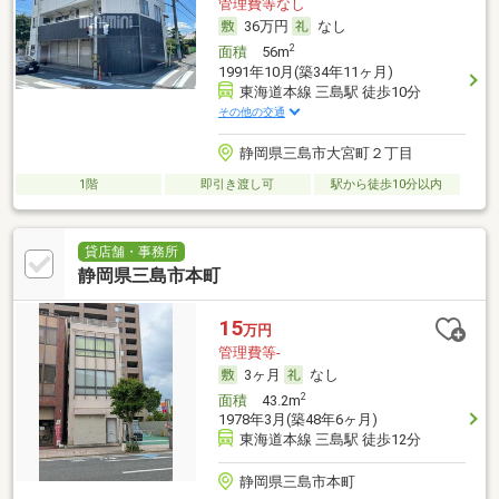
管理費等なし
36万円
なし
2
面積
56m
1991年10月(築34年11ヶ月)
東海道本線 三島駅 徒歩10分
その他の交通
静岡県三島市大宮町２丁目
1階
即引き渡し可
駅から徒歩10分以内
貸店舗・事務所
静岡県三島市本町
15
万円
管理費等-
3ヶ月
なし
2
面積
43.2m
1978年3月(築48年6ヶ月)
東海道本線 三島駅 徒歩12分
静岡県三島市本町