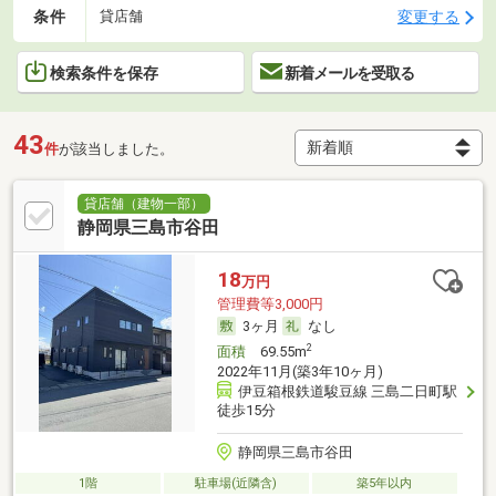
条件
変更する
貸店舗
検索条件を保存
新着メールを受取る
43
件
が該当しました。
貸店舗（建物一部）
静岡県三島市谷田
18
万円
管理費等3,000円
3ヶ月
なし
2
面積
69.55m
2022年11月(築3年10ヶ月)
伊豆箱根鉄道駿豆線 三島二日町駅
徒歩15分
静岡県三島市谷田
1階
駐車場(近隣含)
築5年以内