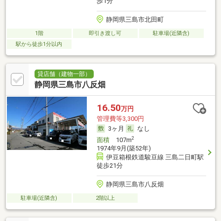
歩1分
静岡県三島市北田町
1階
即引き渡し可
駐車場(近隣含)
駅から徒歩1分以内
貸店舗（建物一部）
静岡県三島市八反畑
16.50
万円
管理費等3,300円
3ヶ月
なし
2
面積
107m
1974年9月(築52年)
伊豆箱根鉄道駿豆線 三島二日町駅
徒歩21分
静岡県三島市八反畑
駐車場(近隣含)
2階以上