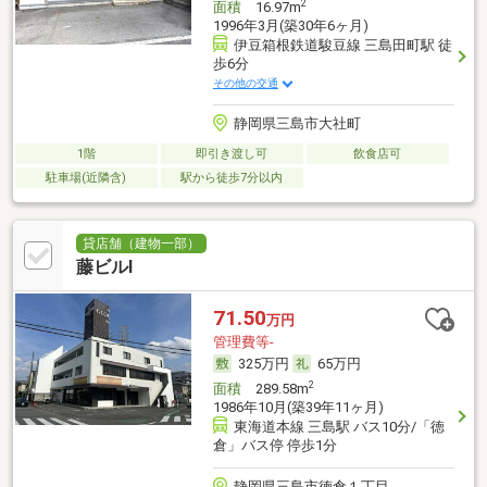
2
面積
16.97m
1996年3月(築30年6ヶ月)
伊豆箱根鉄道駿豆線 三島田町駅 徒
歩6分
その他の交通
静岡県三島市大社町
1階
即引き渡し可
飲食店可
駐車場(近隣含)
駅から徒歩7分以内
貸店舗（建物一部）
藤ビルⅠ
71.50
万円
管理費等-
325万円
65万円
2
面積
289.58m
1986年10月(築39年11ヶ月)
東海道本線 三島駅 バス10分/「徳
倉」バス停 停歩1分
静岡県三島市徳倉１丁目