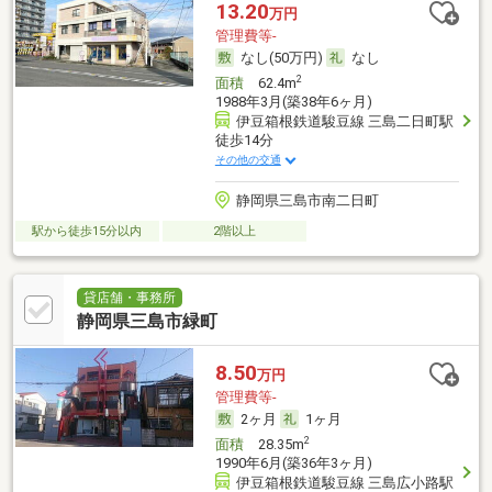
13.20
万円
管理費等-
なし(50万円)
なし
2
面積
62.4m
1988年3月(築38年6ヶ月)
伊豆箱根鉄道駿豆線 三島二日町駅
徒歩14分
その他の交通
静岡県三島市南二日町
駅から徒歩15分以内
2階以上
貸店舗・事務所
静岡県三島市緑町
8.50
万円
管理費等-
2ヶ月
1ヶ月
2
面積
28.35m
1990年6月(築36年3ヶ月)
伊豆箱根鉄道駿豆線 三島広小路駅