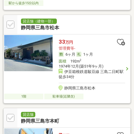
駅から徒歩15分以内
貸店舗（建物一部）
静岡県三島市松本
33
万円
管理費等-
6ヶ月
1ヶ月
2
面積
192m
1974年12月(築51年9ヶ月)
伊豆箱根鉄道駿豆線 三島二日町駅
徒歩34分
静岡県三島市松本
1階
駐車場(近隣含)
貸店舗
静岡県三島市本町