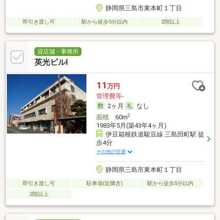
静岡県三島市東本町１丁目
即引き渡し可
駅から徒歩5分以内
2階以上
貸店舗・事務所
英光ビルⅠ
11
万円
管理費等-
2ヶ月
なし
2
面積
60m
1983年5月(築43年4ヶ月)
伊豆箱根鉄道駿豆線 三島田町駅 徒
歩4分
その他の交通
静岡県三島市東本町１丁目
即引き渡し可
駐車場(近隣含)
駅から徒歩5分以内
2階以上