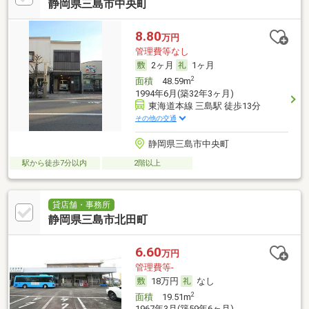
静岡県三島市中央町
8.80
万円
管理費等なし
2ヶ月
1ヶ月
2
面積
48.59m
1994年6月(築32年3ヶ月)
東海道本線 三島駅 徒歩13分
その他の交通
静岡県三島市中央町
駅から徒歩7分以内
2階以上
貸店舗・事務所
静岡県三島市北田町
6.60
万円
管理費等-
18万円
なし
2
面積
19.51m
1967年3月(築59年6ヶ月)