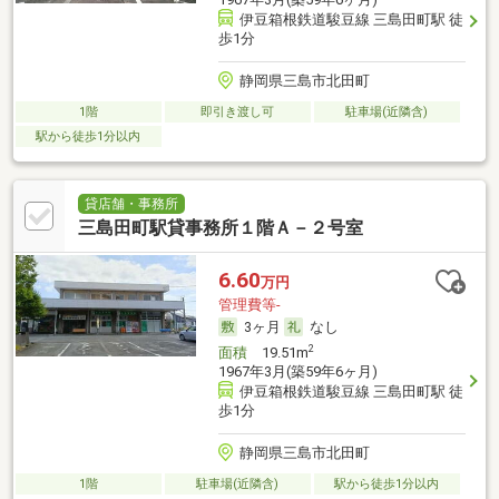
伊豆箱根鉄道駿豆線 三島田町駅 徒
歩1分
静岡県三島市北田町
1階
即引き渡し可
駐車場(近隣含)
駅から徒歩1分以内
貸店舗・事務所
三島田町駅貸事務所１階Ａ－２号室
6.60
万円
管理費等-
3ヶ月
なし
2
面積
19.51m
1967年3月(築59年6ヶ月)
伊豆箱根鉄道駿豆線 三島田町駅 徒
歩1分
静岡県三島市北田町
1階
駐車場(近隣含)
駅から徒歩1分以内