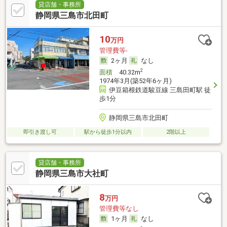
貸店舗・事務所
静岡県三島市北田町
10
万円
管理費等-
2ヶ月
なし
2
面積
40.32m
1974年3月(築52年6ヶ月)
伊豆箱根鉄道駿豆線 三島田町駅 徒
歩1分
静岡県三島市北田町
即引き渡し可
駅から徒歩1分以内
2階以上
貸店舗・事務所
静岡県三島市大社町
8
万円
管理費等なし
1ヶ月
なし