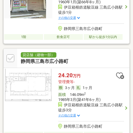
1960年1月(築66年8ヶ月)
伊豆箱根鉄道駿豆線 三島広小路駅
徒歩1分
その他の交通
静岡県三島市広小路町
1階
飲食店可
駅から徒歩1分以内
貸店舗（建物一部）
静岡県三島市広小路町
24.20
万円
管理費等-
3ヶ月
1ヶ月
2
面積
146.09m
1985年3月(築41年6ヶ月)
伊豆箱根鉄道駿豆線 三島広小路駅
徒歩3分
その他の交通
静岡県三島市広小路町