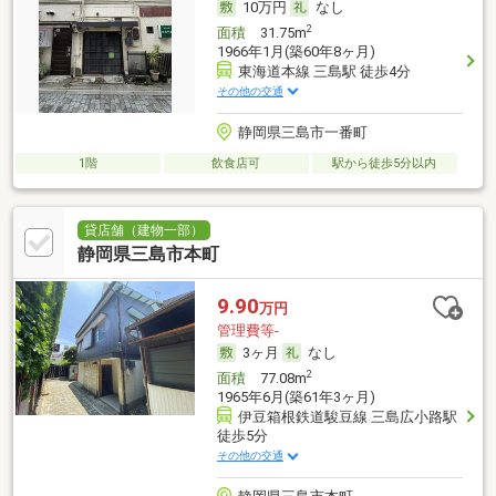
10万円
なし
2
面積
31.75m
1966年1月(築60年8ヶ月)
東海道本線 三島駅 徒歩4分
その他の交通
静岡県三島市一番町
1階
飲食店可
駅から徒歩5分以内
貸店舗（建物一部）
静岡県三島市本町
9.90
万円
管理費等-
3ヶ月
なし
2
面積
77.08m
1965年6月(築61年3ヶ月)
伊豆箱根鉄道駿豆線 三島広小路駅
徒歩5分
その他の交通