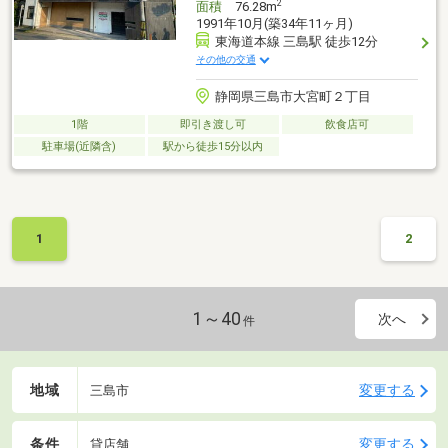
2
面積
76.28m
1991年10月(築34年11ヶ月)
東海道本線 三島駅 徒歩12分
その他の交通
静岡県三島市大宮町２丁目
1階
即引き渡し可
飲食店可
駐車場(近隣含)
駅から徒歩15分以内
1
2
1～40
次へ
件
地域
変更する
三島市
条件
変更する
貸店舗