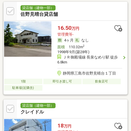
貸店舗（建物一部）
佐野見晴台貸店舗
16.50
万円
管理費等-
4ヶ月
なし
2
面積
110.32m
1998年9月(築28年)
ＪＲ御殿場線 長泉なめり駅 徒歩
6.8km
静岡県三島市佐野見晴台１丁目
1階
即引き渡し可
飲食店可
駐車場(近隣含)
貸店舗（建物一部）
クレイドル
18
万円