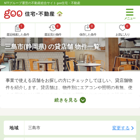
NTTグループ運営の不動産総合サイト goo住宅・不動産
1
0
0
0
最近検索した条件
最近見た物件
保存した条件
お気に入り
三島市(静岡県) の貸店舗 物件一覧
事業で使える店舗をお探しの方にチェックしてほしい、貸店舗物
件を紹介します。貸店舗は、物件別にエアコンや照明の有無、使
える用途などが異なります。物件の間取りやすでにある設備を確
続きを見る
認したうえで、内見を申し込むことがおすすめです。店舗の家賃
は間取りや立地によって異なるので、物件別の特徴を見ておきま
しょう。
地域
変更する
三島市