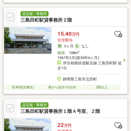
貸店舗・事務所
三島田町駅貸事務所２階
15.40
万円
管理費等-
3ヶ月
なし
2
面積
108m
1967年3月(築59年6ヶ月)
伊豆箱根鉄道駿豆線 三島田町駅 徒
歩1分
静岡県三島市北田町
駐車場(近隣含)
駅から徒歩1分以内
2階以上
貸店舗・事務所
三島田町駅貸事務所１階Ａ号室、２階
22
万円