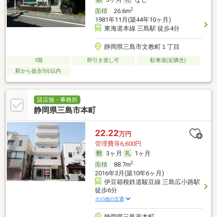
2
面積
26.6m
1981年11月(築44年10ヶ月)
東海道本線 三島駅 徒歩4分
静岡県三島市文教町１丁目
1階
即引き渡し可
駐車場(近隣含)
駅から徒歩5分以内
貸店舗・事務所
静岡県三島市本町
22.22
万円
管理費等6,600円
3ヶ月
1ヶ月
2
面積
88.7m
2016年3月(築10年6ヶ月)
伊豆箱根鉄道駿豆線 三島広小路駅
徒歩6分
その他の交通
静岡県三島市本町