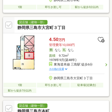
静岡県三島市本町
1階
即引き渡し可
駅から徒歩5分以内
貸店舗（建物一部）
静岡県三島市大宮町３丁目
4.50
万円
管理費等10,000円
なし
なし
2
面積
9.72m
1978年9月(築48年)
東海道本線 三島駅 徒歩6分
その他の交通
静岡県三島市大宮町３丁目
1階
即引き渡し可
駐車場(近隣含)
駅から徒歩7分以内
貸店舗（建物一部）
静岡県三島市本町