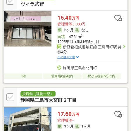
ヴィラ武智
15.40
万円
管理費等3,000円
5ヶ月
なし
2
面積
47.31m
1995年4月(築31年5ヶ月)
伊豆箱根鉄道駿豆線 三島田町駅 徒
歩4分
その他の交通
静岡県三島市北田町
1階
駐車場(近隣含)
駅から徒歩5分以内
貸店舗（建物一部）
静岡県三島市大宮町２丁目
17.60
万円
管理費等-
3ヶ月
1ヶ月