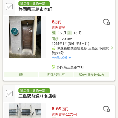
貸店舗（建物一部）
静岡県三島市本町
6
万円
管理費等-
3ヶ月
1ヶ月
2
面積
20.7m
1965年1月(築61年8ヶ月)
伊豆箱根鉄道駿豆線 三島広小路駅
徒歩4分
その他の交通
静岡県三島市本町
1階
即引き渡し可
駅から徒歩5分以内
貸店舗（建物一部）
三島駅前通り名店街
8.69
万円
管理費等6,270円