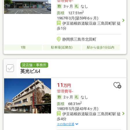
管理費等-
3ヶ月
なし
2
面積
127.51m
1967年3月(築59年6ヶ月)
伊豆箱根鉄道駿豆線 三島田町駅 徒
歩1分
静岡県三島市北田町
1階
駐車場(近隣含)
駅から徒歩1分以内
貸店舗・事務所
英光ビルⅠ
11
万円
管理費等-
2ヶ月
なし
2
面積
68.31m
1983年5月(築43年4ヶ月)
伊豆箱根鉄道駿豆線 三島田町駅 徒
歩4分
その他の交通