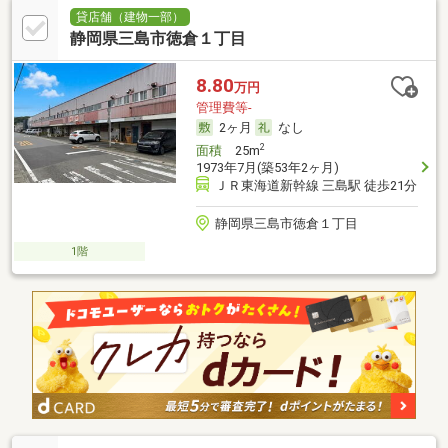
貸店舗（建物一部）
静岡県三島市徳倉１丁目
8.80
万円
管理費等-
2ヶ月
なし
2
面積
25m
1973年7月(築53年2ヶ月)
ＪＲ東海道新幹線 三島駅 徒歩21分
静岡県三島市徳倉１丁目
1階