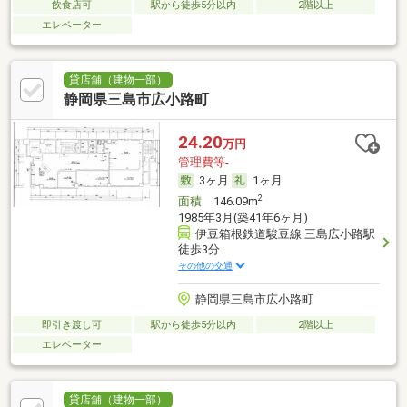
飲食店可
駅から徒歩5分以内
2階以上
エレベーター
貸店舗（建物一部）
静岡県三島市広小路町
24.20
万円
管理費等-
3ヶ月
1ヶ月
2
面積
146.09m
1985年3月(築41年6ヶ月)
伊豆箱根鉄道駿豆線 三島広小路駅
徒歩3分
その他の交通
静岡県三島市広小路町
即引き渡し可
駅から徒歩5分以内
2階以上
エレベーター
貸店舗（建物一部）