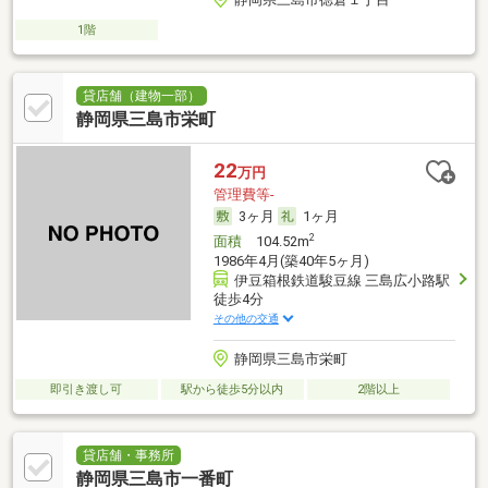
1階
貸店舗（建物一部）
静岡県三島市栄町
22
万円
管理費等-
3ヶ月
1ヶ月
2
面積
104.52m
1986年4月(築40年5ヶ月)
伊豆箱根鉄道駿豆線 三島広小路駅
徒歩4分
その他の交通
静岡県三島市栄町
即引き渡し可
駅から徒歩5分以内
2階以上
貸店舗・事務所
静岡県三島市一番町