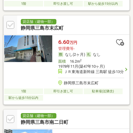
1階
即引き渡し可
駅から徒歩15分以内
貸店舗（建物一部）
静岡県三島市末広町
6.60
万円
管理費等-
なし(2ヶ月)
なし
2
面積
16.2m
1978年11月(築47年10ヶ月)
ＪＲ東海道新幹線 三島駅 徒歩13分
静岡県三島市末広町
1階
即引き渡し可
駐車場(近隣含)
駅から徒歩15分以内
貸店舗（建物一部）
静岡県三島市南二日町