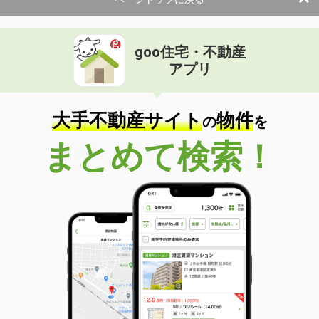
使用面積
99.06m²
石川県小松市平面町
goo住宅・不動産
価 格
23.76万円
アプリ
住 所
石川県小松市平面町
物件種別
貸店舗・事務所
使用面積
79.07m²
大手不動産サイト
物件
の
を
まとめて検索！