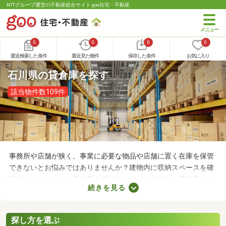
NTTグループ運営の不動産総合サイト goo住宅・不動産
0
0
0
0
最近検索した条件
最近見た物件
保存した条件
お気に入り
石川県の貸倉庫を探す
該当物件数109件
事務所や店舗が狭く、事業に必要な物品や店舗に置く在庫を保管
できないとお悩みではありませんか？建物内に収納スペースを確
保できないときは、貸倉庫を借りることがおすすめ。貸倉庫があ
続きを見る
れば、在庫やすぐに使わない物品を保管できるため、店舗や事務
所が狭くても安心です。ここでは、収納場所の確保にお困りの方
にチェックしてほしい貸倉庫を紹介します。
探し方を選ぶ