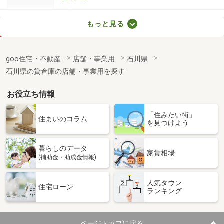
石川県金沢市西町藪ノ内通
もっと見る
価 格
22万円
住 所
石川県金沢市西町藪ノ内通
goo住宅・不動産
店舗・事業用
石川県
物件種別
貸店舗
石川県の貸倉庫の店舗・事業用を探す
使用面積
90.9m²
お役立ち情報
石川県金沢市古府２丁目
「住みたい街」
価 格
3.30万円
住まいのコラム
を見つけよう
住 所
石川県金沢市古府２丁目
物件種別
貸駐車場
暮らしのデータ
使用面積
20.49m²
家賃相場
(補助金・助成金情報)
石川県金沢市北安江２丁目
人気タウン
住宅ローン
ランキング
価 格
13.75万円
住 所
石川県金沢市北安江２丁目
物件種別
貸店舗（建物一部）
ページトップに戻る