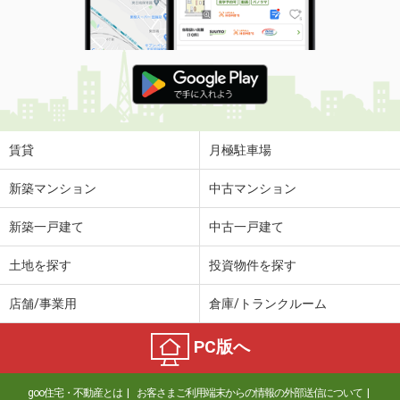
使用面積
-
石川県金沢市若宮町チ
価 格
0.50万円
住 所
石川県金沢市若宮町チ
物件種別
貸駐車場
使用面積
-
賃貸
月極駐車場
石川県金沢市若宮町チ
新築マンション
中古マンション
価 格
0.50万円
新築一戸建て
中古一戸建て
住 所
石川県金沢市若宮町チ
物件種別
貸駐車場
土地を探す
投資物件を探す
使用面積
-
店舗/事業用
倉庫/トランクルーム
PC版へ
goo住宅・不動産とは
お客さまご利用端末からの情報の外部送信について