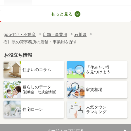
石川県金沢市野町２丁目
もっと見る
価 格
0.60万円
住 所
石川県金沢市野町２丁目
goo住宅・不動産
店舗・事業用
石川県
物件種別
貸駐車場
石川県の貸事務所の店舗・事業用を探す
使用面積
-
お役立ち情報
石川県金沢市石引１丁目
「住みたい街」
価 格
66万円
住まいのコラム
を見つけよう
住 所
石川県金沢市石引１丁目
物件種別
貸店舗・事務所
暮らしのデータ
使用面積
553.99m²
家賃相場
(補助金・助成金情報)
石川県金沢市東荒屋町ヌ
人気タウン
住宅ローン
ランキング
価 格
13万円
住 所
石川県金沢市東荒屋町ヌ
物件種別
貸店舗
ページトップに戻る