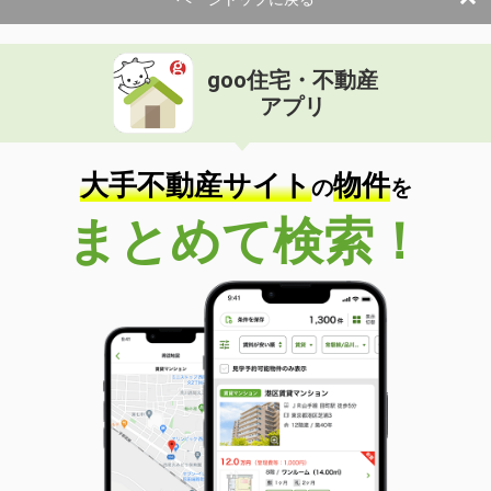
使用面積
79.49m²
石川県金沢市竪町
goo住宅・不動産
価 格
25.16万円
アプリ
住 所
石川県金沢市竪町
物件種別
貸店舗（建物一部）
使用面積
94.52m²
大手不動産サイト
物件
の
を
石川県小松市東町
まとめて検索！
価 格
14.30万円
住 所
石川県小松市東町
物件種別
貸店舗（建物一部）
使用面積
79.2m²
石川県金沢市若宮町チ
価 格
0.50万円
住 所
石川県金沢市若宮町チ
物件種別
貸駐車場