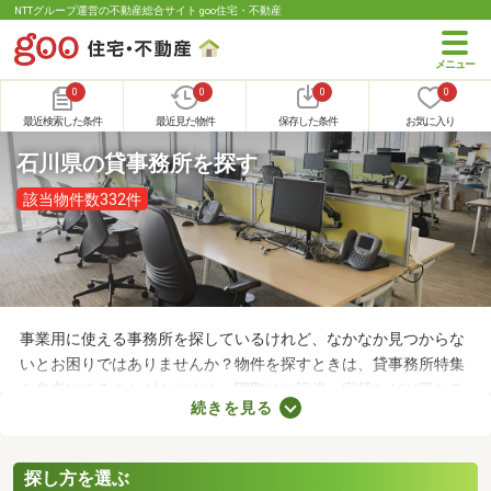
NTTグループ運営の不動産総合サイト goo住宅・不動産
0
0
0
0
最近検索した条件
最近見た物件
保存した条件
お気に入り
石川県の貸事務所を探す
該当物件数332件
事業用に使える事務所を探しているけれど、なかなか見つからな
いとお困りではありませんか？物件を探すときは、貸事務所特集
を参考にすることがおすすめ。間取りや設備、家賃などが異なる
続きを見る
さまざまな物件をまとめて見られるので、希望にあう事務所が見
つかりやすくなります。求める条件を満たす物件に出会うために
も、複数の事務所を比較してみましょう。
探し方を選ぶ