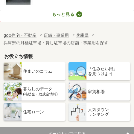
兵庫県神戸市垂水区神田町
もっと見る
価 格
32万円
住 所
兵庫県神戸市垂水区神田町
goo住宅・不動産
店舗・事業用
兵庫県
物件種別
貸店舗・事務所
兵庫県の月極駐車場・貸し駐車場の店舗・事業用を探す
使用面積
47m²
お役立ち情報
兵庫県神戸市垂水区陸ノ町
「住みたい街」
価 格
18万円
住まいのコラム
を見つけよう
住 所
兵庫県神戸市垂水区陸ノ町
物件種別
貸店舗（建物一部）
暮らしのデータ
使用面積
36.6m²
家賃相場
(補助金・助成金情報)
兵庫県神戸市垂水区中道４丁目
人気タウン
住宅ローン
ランキング
価 格
14.30万円
住 所
兵庫県神戸市垂水区中道４丁目
物件種別
貸店舗（建物一部）
ページトップに戻る