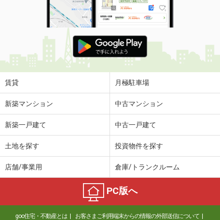
使用面積
-
兵庫県伊丹市緑ケ丘５丁目
価 格
0.80万円
住 所
兵庫県伊丹市緑ケ丘５丁目
物件種別
貸駐車場
使用面積
-
賃貸
月極駐車場
兵庫県尼崎市東難波町３丁目
新築マンション
中古マンション
価 格
10.45万円
新築一戸建て
中古一戸建て
住 所
兵庫県尼崎市東難波町３丁目
物件種別
貸店舗・事務所
土地を探す
投資物件を探す
使用面積
66.3m²
店舗/事業用
倉庫/トランクルーム
兵庫県尼崎市東難波町５丁目
PC版へ
価 格
15.40万円
住 所
兵庫県尼崎市東難波町５丁目
goo住宅・不動産とは
お客さまご利用端末からの情報の外部送信について
物件種別
貸店舗・事務所