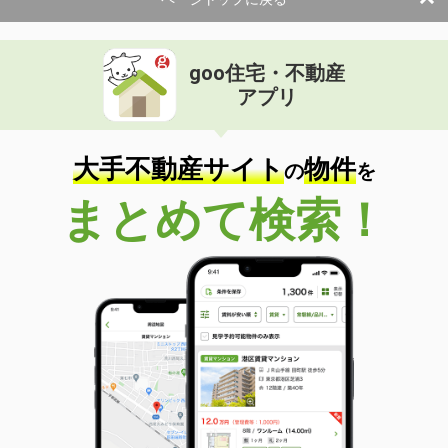
使用面積
45m²
兵庫県神戸市中央区琴ノ緒町５丁目
goo住宅・不動産
価 格
13.20万円
アプリ
住 所
兵庫県神戸市中央区琴ノ緒町５丁目
物件種別
貸店舗・事務所
使用面積
39.27m²
大手不動産サイト
物件
の
を
兵庫県尼崎市昭和南通４丁目
まとめて検索！
価 格
11万円
住 所
兵庫県尼崎市昭和南通４丁目
物件種別
貸店舗（建物一部）
使用面積
36.36m²
兵庫県伊丹市東野８丁目
価 格
0.80万円
住 所
兵庫県伊丹市東野８丁目
物件種別
貸駐車場