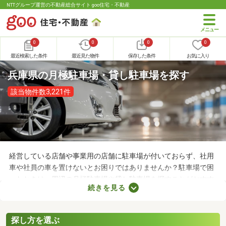
NTTグループ運営の不動産総合サイト goo住宅・不動産
0
0
0
0
最近検索した条件
最近見た物件
保存した条件
お気に入り
兵庫県の月極駐車場・貸し駐車場を探す
該当物件数3,221件
経営している店舗や事業用の店舗に駐車場が付いておらず、社用
車や社員の車を置けないとお困りではありませんか？駐車場で困
ったときは、周辺の月極駐車場や貸し駐車場を探すことがおすす
続きを見る
め。店舗や事務所から近い場所に駐車スペースを確保できれば、
車への移動も楽に行えます。ここで月極駐車場・貸し駐車場を紹
介するので、立地をチェックしてみましょう。
探し方を選ぶ