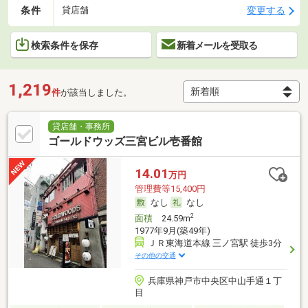
条件
変更する
貸店舗
検索条件を保存
新着メールを受取る
1,219
件
が該当しました。
貸店舗・事務所
ゴールドウッズ三宮ビル壱番館
14.01
万円
管理費等15,400円
なし
なし
2
面積
24.59m
1977年9月(築49年)
ＪＲ東海道本線 三ノ宮駅 徒歩3分
その他の交通
兵庫県神戸市中央区中山手通１丁
目