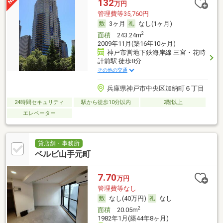
132
万円
管理費等35,760円
3ヶ月
なし(1ヶ月)
2
面積
243.24m
2009年11月(築16年10ヶ月)
神戸市営地下鉄海岸線 三宮・花時
計前駅 徒歩8分
その他の交通
兵庫県神戸市中央区加納町６丁目
24時間セキュリティ
駅から徒歩10分以内
2階以上
エレベーター
貸店舗・事務所
ベルビ山手元町
7.70
万円
管理費等なし
なし(40万円)
なし
2
面積
20.05m
1982年1月(築44年8ヶ月)