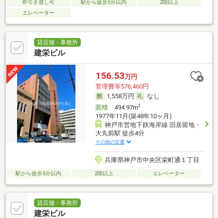
即引き渡し可
駅から徒歩5分以内
2階以上
エレベーター
貸店舗・事務所
建栄ビル
156.53
万円
管理費等576,460円
1,558万円
なし
2
面積
494.97m
1977年11月(築48年10ヶ月)
神戸市営地下鉄海岸線 旧居留地・
大丸前駅 徒歩4分
その他の交通
兵庫県神戸市中央区栄町通１丁目
駅から徒歩5分以内
2階以上
エレベーター
貸店舗・事務所
建栄ビル