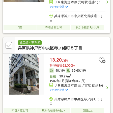
ＪＲ東海道本線 元町駅 徒歩1分
その他の交通
兵庫県神戸市中央区北長狭通５丁
目
1階
即引き渡し可
駅から徒歩1分以内
貸店舗・事務所
兵庫県神戸市中央区琴ノ緒町５丁目
13.20
万円
管理費等22,000円
40万円
39.60万円
2
面積
39.27m
1987年1月(築39年8ヶ月)
ＪＲ東海道本線 三ノ宮駅 徒歩1分
その他の交通
兵庫県神戸市中央区琴ノ緒町５丁
目
即引き渡し可
駅から徒歩1分以内
2階以上