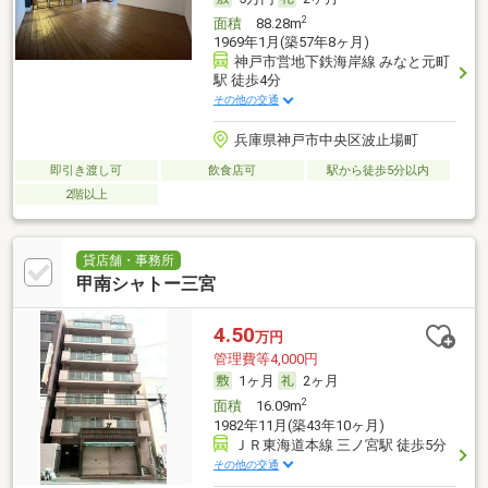
2
面積
88.28m
1969年1月(築57年8ヶ月)
神戸市営地下鉄海岸線 みなと元町
駅 徒歩4分
その他の交通
兵庫県神戸市中央区波止場町
即引き渡し可
飲食店可
駅から徒歩5分以内
2階以上
貸店舗・事務所
甲南シャトー三宮
4.50
万円
管理費等4,000円
1ヶ月
2ヶ月
2
面積
16.09m
1982年11月(築43年10ヶ月)
ＪＲ東海道本線 三ノ宮駅 徒歩5分
その他の交通