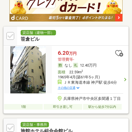
貸店舗（建物一部）
笹倉ビル
6.20
万円
管理費等-
なし
12.40万円
2
面積
22.59m
1965年4月(築61年5ヶ月)
ＪＲ東海道本線 神戸駅 徒歩6分
その他の交通
兵庫県神戸市中央区多聞通１丁目
1階
即引き渡し可
駅から徒歩7分以内
貸店舗・事務所
旅館ホテル組合会館ビル