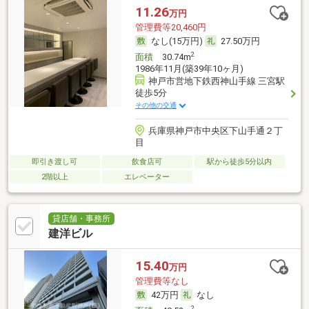
11.26
万円
管理費等20,460円
なし(15万円)
27.50万円
2
面積
30.74m
1986年11月(築39年10ヶ月)
神戸市営地下鉄西神山手線 三宮駅
徒歩5分
その他の交通
兵庫県神戸市中央区下山手通２丁
目
即引き渡し可
飲食店可
駅から徒歩5分以内
2階以上
エレベーター
貸店舗・事務所
建洋ビル
15.40
万円
管理費等なし
42万円
なし
2