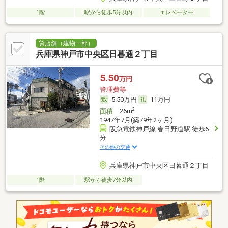
1階
駅から徒歩5分以内
エレベーター
貸店舗（建物一部）
兵庫県神戸市中央区日暮通２丁目
5.50
万円
管理費等-
5.50万円
11万円
2
面積
26m
1947年7月(築79年2ヶ月)
阪急電鉄神戸線 春日野道駅 徒歩6
分
その他の交通
兵庫県神戸市中央区日暮通２丁目
1階
駅から徒歩7分以内