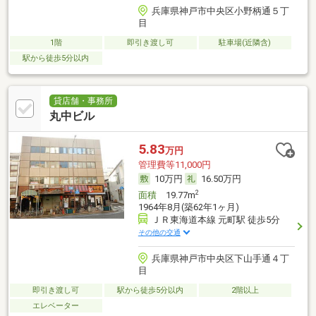
兵庫県神戸市中央区小野柄通５丁
目
1階
即引き渡し可
駐車場(近隣含)
駅から徒歩5分以内
貸店舗・事務所
丸中ビル
5.83
万円
管理費等11,000円
10万円
16.50万円
2
面積
19.77m
1964年8月(築62年1ヶ月)
ＪＲ東海道本線 元町駅 徒歩5分
その他の交通
兵庫県神戸市中央区下山手通４丁
目
即引き渡し可
駅から徒歩5分以内
2階以上
エレベーター