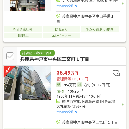
ＪＲ東海道本線 三ノ宮駅 徒歩4分
その他の交通
兵庫県神戸市中央区中山手通１丁
目
即引き渡し可
飲食店可
駅から徒歩5分以内
2階以上
エレベーター
貸店舗（建物一部）
兵庫県神戸市中央区三宮町１丁目
36.49
万円
管理費等119,156円
264万円
なし(87.12万円)
2
面積
105.35m
1980年11月(築45年10ヶ月)
神戸市営地下鉄海岸線 旧居留地・
大丸前駅 徒歩4分
その他の交通
兵庫県神戸市中央区三宮町１丁目