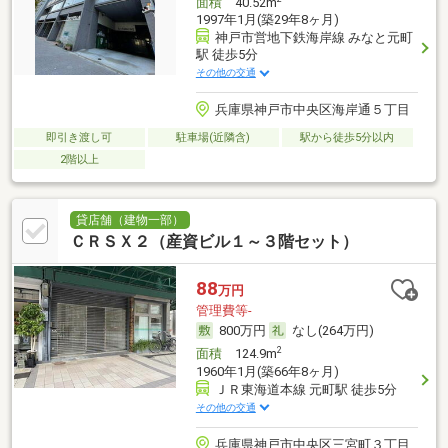
面積
40.52m
1997年1月(築29年8ヶ月)
神戸市営地下鉄海岸線 みなと元町
駅 徒歩5分
その他の交通
兵庫県神戸市中央区海岸通５丁目
即引き渡し可
駐車場(近隣含)
駅から徒歩5分以内
2階以上
貸店舗（建物一部）
ＣＲＳＸ２（産資ビル１～３階セット）
88
万円
管理費等-
800万円
なし(264万円)
2
面積
124.9m
1960年1月(築66年8ヶ月)
ＪＲ東海道本線 元町駅 徒歩5分
その他の交通
兵庫県神戸市中央区三宮町３丁目