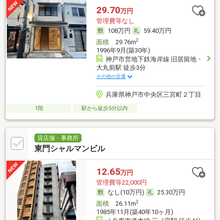
29.70
万円
管理費等なし
108万円
59.40万円
2
面積
29.76m
1996年9月(築30年)
神戸市営地下鉄海岸線 旧居留地・
大丸前駅 徒歩3分
その他の交通
兵庫県神戸市中央区三宮町２丁目
1階
駅から徒歩5分以内
貸店舗・事務所
東門シャルマンビル
12.65
万円
管理費等22,000円
なし(10万円)
25.30万円
2
面積
26.11m
1985年11月(築40年10ヶ月)