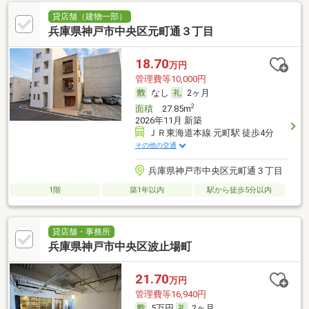
貸店舗（建物一部）
兵庫県神戸市中央区元町通３丁目
18.70
万円
管理費等10,000円
なし
2ヶ月
2
面積
27.85m
2026年11月 新築
ＪＲ東海道本線 元町駅 徒歩4分
その他の交通
兵庫県神戸市中央区元町通３丁目
1階
築1年以内
駅から徒歩5分以内
貸店舗・事務所
兵庫県神戸市中央区波止場町
21.70
万円
管理費等16,940円
5万円
2ヶ月