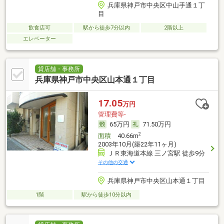
兵庫県神戸市中央区中山手通１丁
目
飲食店可
駅から徒歩7分以内
2階以上
エレベーター
貸店舗・事務所
兵庫県神戸市中央区山本通１丁目
17.05
万円
管理費等-
65万円
71.50万円
2
面積
40.66m
2003年10月(築22年11ヶ月)
ＪＲ東海道本線 三ノ宮駅 徒歩9分
その他の交通
兵庫県神戸市中央区山本通１丁目
1階
駅から徒歩10分以内