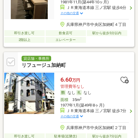
1981年11月(築44年10ヶ月)
ＪＲ東海道本線 三ノ宮駅 徒歩6分
その他の交通
兵庫県神戸市中央区加納町４丁目
即引き渡し可
飲食店可
駅から徒歩5分以内
2階以上
エレベーター
貸店舗・事務所
リフュージュ加納町
6.60
万円
管理費等なし
なし
なし
2
面積
35m
1977年1月(築49年8ヶ月)
ＪＲ東海道本線 三ノ宮駅 徒歩7分
その他の交通
兵庫県神戸市中央区加納町２丁目
即引き渡し可
駐車場(近隣含)
駅から徒歩7分以内