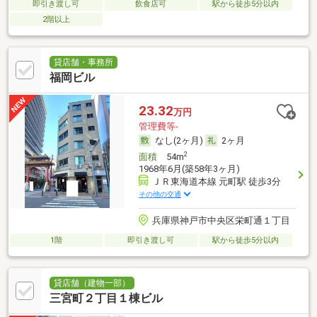
即引き渡し可
飲食店可
駅から徒歩5分以内
2階以上
貸店舗・事務所
福岡ビル
23.32
万円
管理費等-
なし(2ヶ月)
2ヶ月
2
面積
54m
1968年6月(築58年3ヶ月)
ＪＲ東海道本線 元町駅 徒歩3分
その他の交通
兵庫県神戸市中央区栄町通１丁目
1階
即引き渡し可
駅から徒歩5分以内
貸店舗（建物一部）
三宮町２丁目１棟ビル