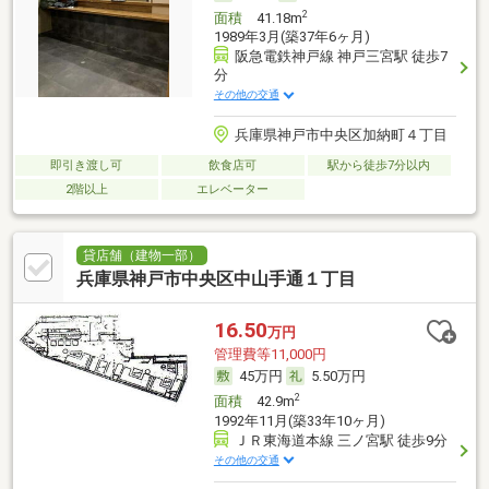
2
面積
41.18m
1989年3月(築37年6ヶ月)
阪急電鉄神戸線 神戸三宮駅 徒歩7
分
その他の交通
兵庫県神戸市中央区加納町４丁目
即引き渡し可
飲食店可
駅から徒歩7分以内
2階以上
エレベーター
貸店舗（建物一部）
兵庫県神戸市中央区中山手通１丁目
16.50
万円
管理費等11,000円
45万円
5.50万円
2
面積
42.9m
1992年11月(築33年10ヶ月)
ＪＲ東海道本線 三ノ宮駅 徒歩9分
その他の交通