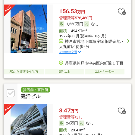
156.53
万円
管理費等576,460円
1,558万円
なし
2
面積
494.97m
1977年11月(築48年10ヶ月)
神戸市営地下鉄海岸線 旧居留地・
大丸前駅 徒歩4分
その他の交通
兵庫県神戸市中央区栄町通１丁目
駅から徒歩5分以内
2階以上
エレベーター
貸店舗・事務所
建洋ビル
8.47
万円
管理費等なし
24万円
なし
2
面積
23.47m