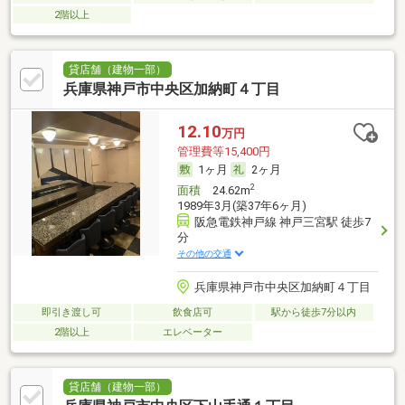
2階以上
貸店舗（建物一部）
兵庫県神戸市中央区加納町４丁目
12.10
万円
管理費等15,400円
1ヶ月
2ヶ月
2
面積
24.62m
1989年3月(築37年6ヶ月)
阪急電鉄神戸線 神戸三宮駅 徒歩7
分
その他の交通
兵庫県神戸市中央区加納町４丁目
即引き渡し可
飲食店可
駅から徒歩7分以内
2階以上
エレベーター
貸店舗（建物一部）