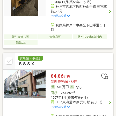
1970年11月(築55年10ヶ月)
神戸市営地下鉄西神山手線 三宮駅
徒歩3分
その他の交通
兵庫県神戸市中央区下山手通１丁
目
即引き渡し可
飲食店可
駅から徒歩5分以内
2階以上
貸店舗・事務所
ＳＳＳＸ
84.86
万円
管理費等86,462円
510万円
なし
2
面積
254.25m
1967年3月(築59年6ヶ月)
ＪＲ東海道本線 元町駅 徒歩3分
その他の交通