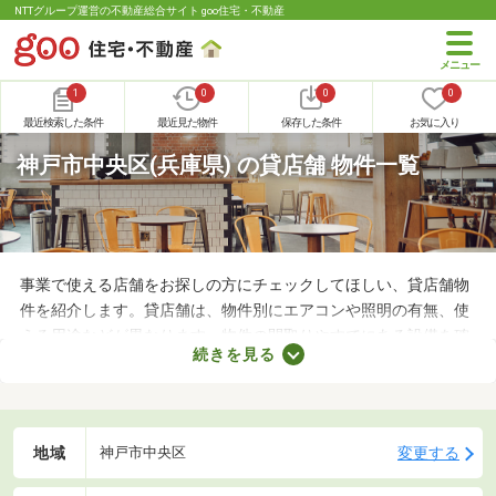
NTTグループ運営の不動産総合サイト goo住宅・不動産
1
0
0
0
最近検索した条件
最近見た物件
保存した条件
お気に入り
神戸市中央区(兵庫県) の貸店舗 物件一覧
事業で使える店舗をお探しの方にチェックしてほしい、貸店舗物
件を紹介します。貸店舗は、物件別にエアコンや照明の有無、使
える用途などが異なります。物件の間取りやすでにある設備を確
続きを見る
認したうえで、内見を申し込むことがおすすめです。店舗の家賃
は間取りや立地によって異なるので、物件別の特徴を見ておきま
しょう。
地域
変更する
神戸市中央区