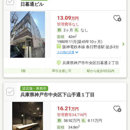
日暮通ビル
13.09
万円
管理費等なし
2ヶ月
なし
2
面積
42m
1980年11月(築45年10ヶ月)
阪神電鉄本線 春日野道駅 徒歩3分
その他の交通
兵庫県神戸市中央区日暮通２丁目
1階
即引き渡し可
駅から徒歩5分以内
貸店舗・事務所
兵庫県神戸市中央区下山手通１丁目
16.21
万円
管理費等34,716円
58.92万円
8.11万円
2
面積
34.8m