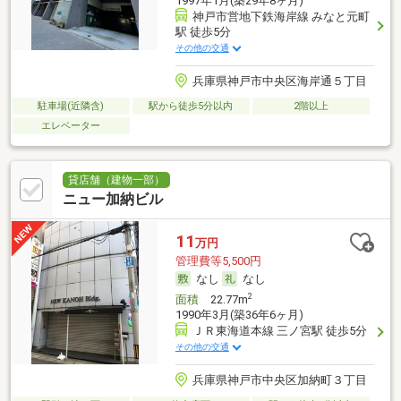
1997年1月(築29年8ヶ月)
神戸市営地下鉄海岸線 みなと元町
駅 徒歩5分
その他の交通
兵庫県神戸市中央区海岸通５丁目
駐車場(近隣含)
駅から徒歩5分以内
2階以上
エレベーター
貸店舗（建物一部）
ニュー加納ビル
11
万円
管理費等5,500円
なし
なし
2
面積
22.77m
1990年3月(築36年6ヶ月)
ＪＲ東海道本線 三ノ宮駅 徒歩5分
その他の交通
兵庫県神戸市中央区加納町３丁目