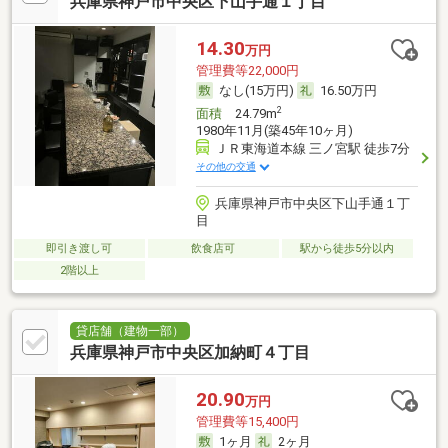
兵庫県神戸市中央区下山手通１丁目
14.30
万円
管理費等22,000円
なし(15万円)
16.50万円
2
面積
24.79m
1980年11月(築45年10ヶ月)
ＪＲ東海道本線 三ノ宮駅 徒歩7分
その他の交通
兵庫県神戸市中央区下山手通１丁
目
即引き渡し可
飲食店可
駅から徒歩5分以内
2階以上
貸店舗（建物一部）
兵庫県神戸市中央区加納町４丁目
20.90
万円
管理費等15,400円
1ヶ月
2ヶ月