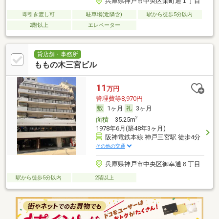
兵庫県神戸市中央区栄町通１丁目
即引き渡し可
駐車場(近隣含)
駅から徒歩5分以内
2階以上
エレベーター
貸店舗・事務所
ももの木三宮ビル
11
万円
管理費等8,970円
1ヶ月
3ヶ月
2
面積
35.25m
1978年6月(築48年3ヶ月)
阪神電鉄本線 神戸三宮駅 徒歩4分
その他の交通
兵庫県神戸市中央区御幸通６丁目
駅から徒歩5分以内
2階以上