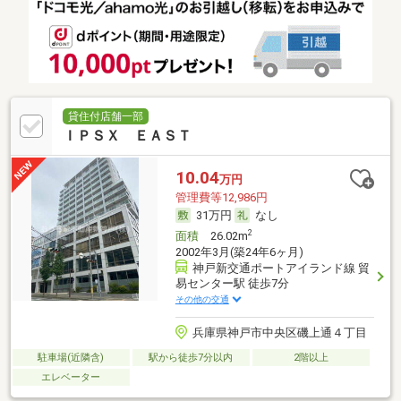
貸住付店舗一部
ＩＰＳＸ ＥＡＳＴ
10.04
万円
管理費等12,986円
31万円
なし
2
面積
26.02m
2002年3月(築24年6ヶ月)
神戸新交通ポートアイランド線 貿
易センター駅 徒歩7分
その他の交通
兵庫県神戸市中央区磯上通４丁目
駐車場(近隣含)
駅から徒歩7分以内
2階以上
エレベーター