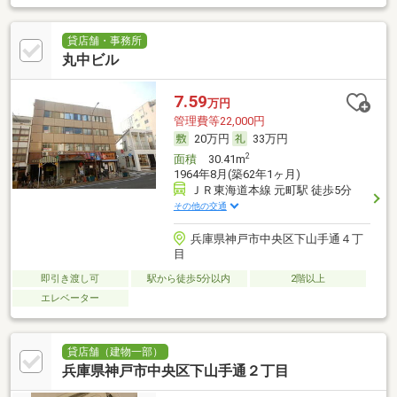
貸店舗・事務所
丸中ビル
7.59
万円
管理費等22,000円
20万円
33万円
2
面積
30.41m
1964年8月(築62年1ヶ月)
ＪＲ東海道本線 元町駅 徒歩5分
その他の交通
兵庫県神戸市中央区下山手通４丁
目
即引き渡し可
駅から徒歩5分以内
2階以上
エレベーター
貸店舗（建物一部）
兵庫県神戸市中央区下山手通２丁目