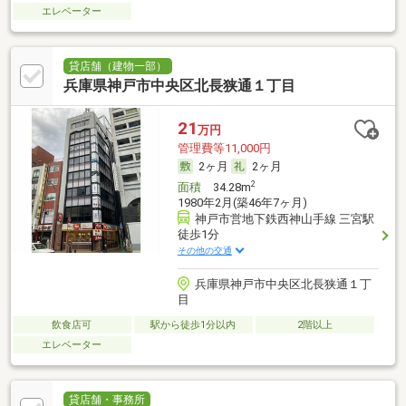
エレベーター
貸店舗（建物一部）
兵庫県神戸市中央区北長狭通１丁目
21
万円
管理費等11,000円
2ヶ月
2ヶ月
2
面積
34.28m
1980年2月(築46年7ヶ月)
神戸市営地下鉄西神山手線 三宮駅
徒歩1分
その他の交通
兵庫県神戸市中央区北長狭通１丁
目
飲食店可
駅から徒歩1分以内
2階以上
エレベーター
貸店舗・事務所