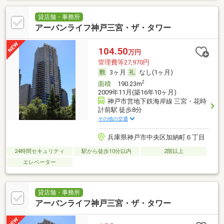
貸店舗・事務所
アーバンライフ神戸三宮・ザ・タワー
104.50
万円
管理費等27,970円
3ヶ月
なし(1ヶ月)
2
面積
190.23m
2009年11月(築16年10ヶ月)
神戸市営地下鉄海岸線 三宮・花時
計前駅 徒歩8分
その他の交通
兵庫県神戸市中央区加納町６丁目
24時間セキュリティ
駅から徒歩10分以内
2階以上
エレベーター
貸店舗・事務所
アーバンライフ神戸三宮・ザ・タワー