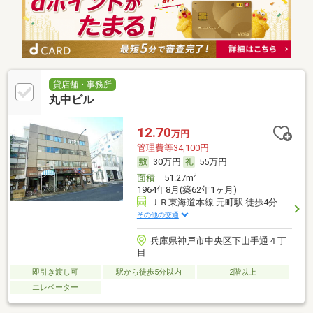
貸店舗・事務所
丸中ビル
12.70
万円
管理費等34,100円
30万円
55万円
2
面積
51.27m
1964年8月(築62年1ヶ月)
ＪＲ東海道本線 元町駅 徒歩4分
その他の交通
兵庫県神戸市中央区下山手通４丁
目
即引き渡し可
駅から徒歩5分以内
2階以上
エレベーター