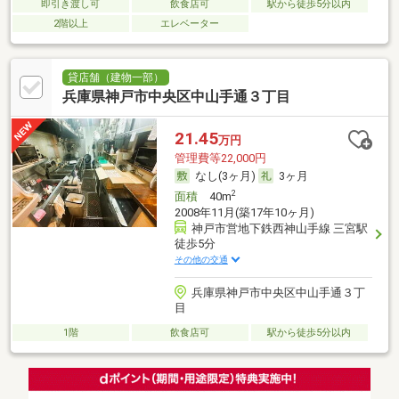
即引き渡し可
飲食店可
駅から徒歩5分以内
2階以上
エレベーター
貸店舗（建物一部）
兵庫県神戸市中央区中山手通３丁目
21.45
万円
管理費等22,000円
なし(3ヶ月)
3ヶ月
2
面積
40m
2008年11月(築17年10ヶ月)
神戸市営地下鉄西神山手線 三宮駅
徒歩5分
その他の交通
兵庫県神戸市中央区中山手通３丁
目
1階
飲食店可
駅から徒歩5分以内