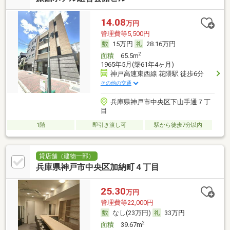
14.08
万円
管理費等5,500円
15万円
28.16万円
2
面積
65.5m
1965年5月(築61年4ヶ月)
神戸高速東西線 花隈駅 徒歩6分
その他の交通
兵庫県神戸市中央区下山手通７丁
目
1階
即引き渡し可
駅から徒歩7分以内
貸店舗（建物一部）
兵庫県神戸市中央区加納町４丁目
25.30
万円
管理費等22,000円
なし(23万円)
33万円
2
面積
39.67m