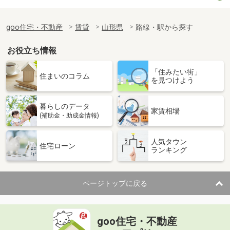
goo住宅・不動産
賃貸
山形県
路線・駅から探す
お役立ち情報
「住みたい街」
住まいのコラム
を見つけよう
暮らしのデータ
家賃相場
(補助金・助成金情報)
人気タウン
住宅ローン
ランキング
ページトップに戻る
goo住宅・不動産