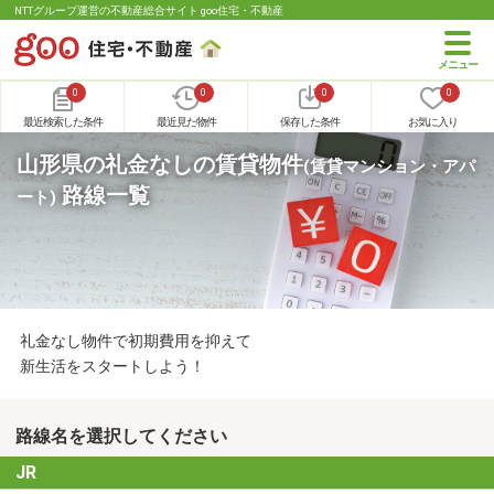
NTTグループ運営の不動産総合サイト goo住宅・不動産
0
0
0
0
最近検索した条件
最近見た物件
保存した条件
お気に入り
山形県の礼金なしの賃貸物件
(賃貸マンション・アパ
路線一覧
ート)
礼金なし物件で初期費用を抑えて
新生活をスタートしよう！
路線名を選択してください
JR