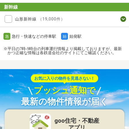
新幹線
山形新幹線
（19,000件）
急行・快速などの停車駅
始発駅
急
始
※平日の7時-9時台の列車運行情報より掲載しておりますが、最新
かつ正確な情報は各鉄道会社のサイトにてご確認ください。
お気に入りの物件を見逃さない！
プッシュ通知で
最新の物件情報が届く
goo住宅・不動産
アプリ