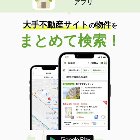
アプリ
大手不動産サイト
物件
の
を
まとめて検索！