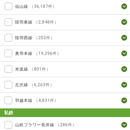
仙山線
（36,187件）
陸羽東線
（2,848件）
陸羽西線
（203件）
奥羽本線
（19,296件）
米坂線
（801件）
左沢線
（6,263件）
羽越本線
（4,831件）
私鉄
山鉄フラワー長井線
（286件）