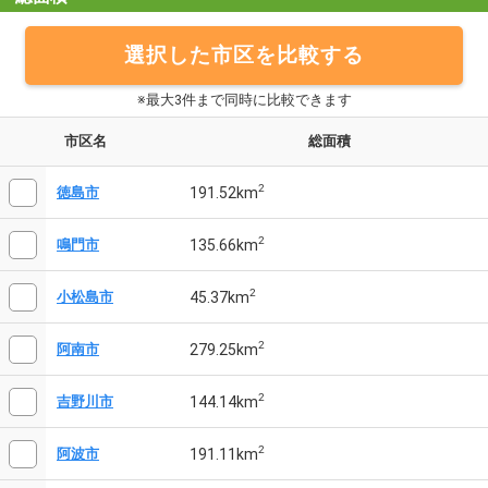
選択した市区を比較する
※最大3件まで同時に比較できます
市区名
総面積
2
191.52km
徳島市
2
135.66km
鳴門市
2
45.37km
小松島市
2
279.25km
阿南市
2
144.14km
吉野川市
2
191.11km
阿波市