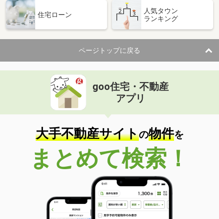
人気タウン
住宅ローン
ランキング
ページトップに戻る
goo住宅・不動産
アプリ
大手不動産サイト
物件
の
を
まとめて検索！