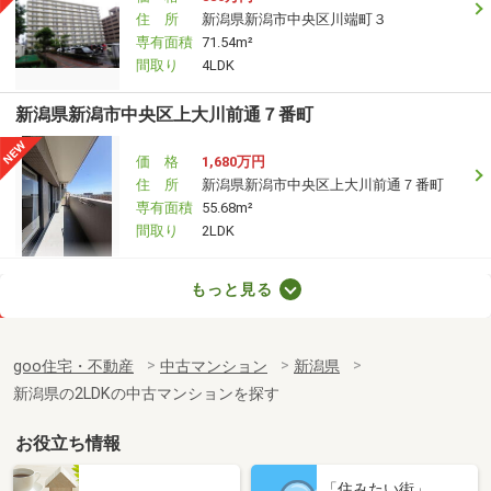
住 所
新潟県新潟市中央区川端町３
専有面積
71.54m²
間取り
4LDK
新潟県新潟市中央区上大川前通７番町
価 格
1,680万円
住 所
新潟県新潟市中央区上大川前通７番町
専有面積
55.68m²
間取り
2LDK
新潟県新潟市中央区下大川前通３ノ町
もっと見る
価 格
780万円
住 所
新潟県新潟市中央区下大川前通３ノ町
goo住宅・不動産
中古マンション
新潟県
専有面積
65.43m²
新潟県の2LDKの中古マンションを探す
間取り
2LDK
お役立ち情報
新潟県新潟市中央区東幸町
「住みたい街」