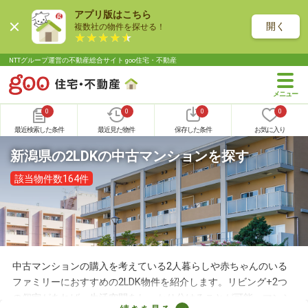
アプリ版はこちら
開く
複数社の物件を探せる！
NTTグループ運営の不動産総合サイト goo住宅・不動産
0
0
0
0
最近検索した条件
最近見た物件
保存した条件
お気に入り
新潟県の2LDKの中古マンションを探す
該当物件数164件
中古マンションの購入を考えている2人暮らしや赤ちゃんのいる
ファミリーにおすすめの2LDK物件を紹介します。リビング+2つ
の個室があれば、生活空間をしっかり分けることが可能。マンシ