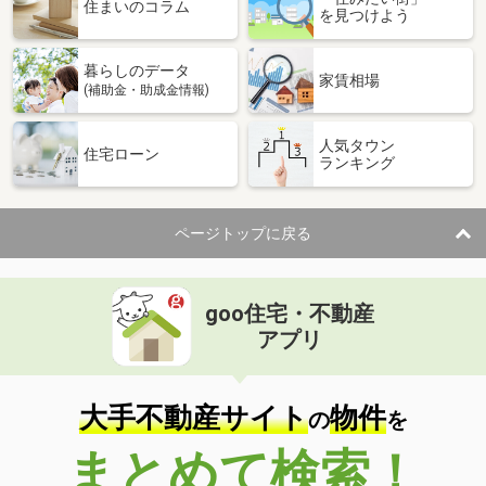
価 格
770万円
住まいのコラム
を見つけよう
住 所
新潟県新潟市中央区東幸町
専有面積
46.89m²
暮らしのデータ
間取り
1LDK
家賃相場
(補助金・助成金情報)
新潟県新潟市中央区本町通５番町
人気タウン
住宅ローン
ランキング
価 格
2,200万円
住 所
新潟県新潟市中央区本町通５番町
専有面積
87.3m²
ページトップに戻る
間取り
4LDK
新潟県新潟市中央区近江２
goo住宅・不動産
価 格
1,950万円
アプリ
住 所
新潟県新潟市中央区近江２
専有面積
70.35m²
間取り
3LDK
大手不動産サイト
物件
の
を
まとめて検索！