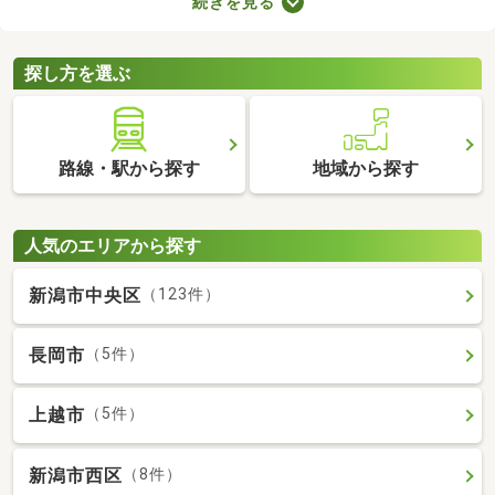
続きを見る
ョンによってお部屋の広さや設備、購入費用が変わるので、複数
の候補を比較することがおすすめです。いくつかの物件を見比べ
て、希望にぴったりなお部屋を購入しましょう。
探し方を選ぶ
路線・駅から探す
地域から探す
人気のエリアから探す
新潟市中央区
（123件）
長岡市
（5件）
上越市
（5件）
新潟市西区
（8件）