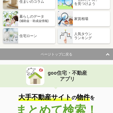
価 格
2,899万円
住まいのコラム
を見つけよう
住 所
新潟県長岡市長町１
専有面積
88.33m²
暮らしのデータ
間取り
4LDK
家賃相場
(補助金・助成金情報)
新潟県長岡市石動南町
人気タウン
住宅ローン
ランキング
価 格
498万円
住 所
新潟県長岡市石動南町
専有面積
40.43m²
ページトップに戻る
間取り
1SDK
goo住宅・不動産
アプリ
大手不動産サイト
物件
の
を
まとめて検索！