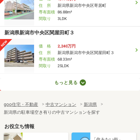
住 所
新潟県新潟市中央区寄居町
専有面積
86.88m²
間取り
3LDK
新潟県新潟市中央区関屋田町３
価 格
2,240万円
住 所
新潟県新潟市中央区関屋田町３
専有面積
68.33m²
間取り
2SLDK
新潟県新潟市中央区天神１
もっと見る
価 格
3,970万円
住 所
新潟県新潟市中央区天神１
goo住宅・不動産
中古マンション
新潟県
専有面積
79.65m²
新潟県の駐車場空き有りの中古マンションを探す
間取り
3LDK
お役立ち情報
新潟県長岡市長町１
「住みたい街」