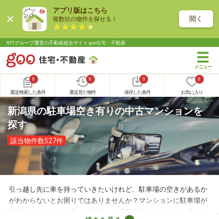
アプリ版はこちら
開く
複数社の物件を探せる！
NTTグループ運営の不動産総合サイト goo住宅・不動産
0
0
0
0
最近検索した条件
最近見た物件
保存した条件
お気に入り
新潟県の駐車場空き有りの中古マンションを
探す
該当物件数527件
引っ越し先に車を持っていきたいけれど、駐車場の空きがあるか
がわからないとお困りではありませんか？マンションに駐車場が
併設されていれば、車から自宅への移動が楽になります。暮らし