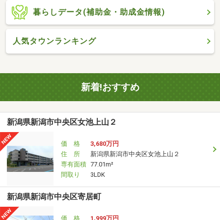
暮らしデータ(補助金・助成金情報)
人気タウンランキング
新着!おすすめ
新潟県新潟市中央区女池上山２
価 格
3,680万円
住 所
新潟県新潟市中央区女池上山２
専有面積
77.01m²
間取り
3LDK
新潟県新潟市中央区寄居町
価 格
1,999万円