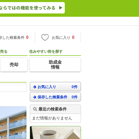
0
0
存した検索条件
お気に入り
売る
住みやすい街を探す
助成金
売却
情報
お気に入り
0件
保存した検索条件
0件
最近の検索条件
まだ情報がありません