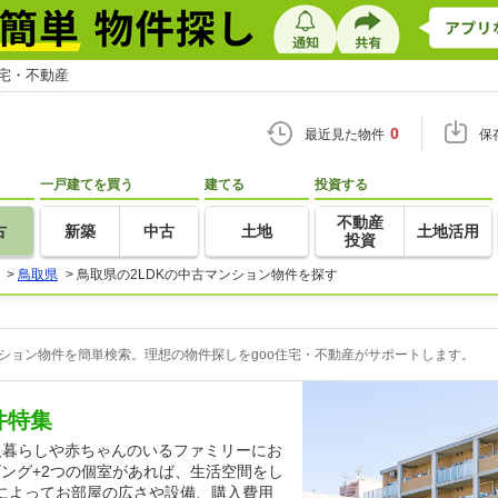
住宅・不動産
0
最近見た物件
保
一戸建てを買う
建てる
投資する
不動産
古
新築
中古
土地
土地活用
投資
>
鳥取県
>
鳥取県の2LDKの中古マンション物件を探す
ンション物件を簡単検索。理想の物件探しをgoo住宅・不動産がサポートします。
件特集
人暮らしや赤ちゃんのいるファミリーにお
ビング+2つの個室があれば、生活空間をし
によってお部屋の広さや設備、購入費用