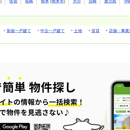
市
)
佐賀
長崎
熊本
(
熊本市
)
大分
宮崎
鹿児島
沖
新築一戸建て
中古一戸建て
土地
賃貸
店舗・事業