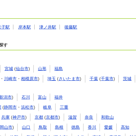
米子駅
岸本駅
津ノ井駅
後藤駅
探す
宮城
(
仙台市
)
山形
福島
・
川崎市
・
相模原市
)
埼玉
(
さいたま市
)
千葉
(
千葉市
)
茨城
新潟市
)
石川
富山
福井
岡
(
静岡市
・
浜松市
)
岐阜
三重
兵庫
(
神戸市
)
京都
(
京都市
)
滋賀
奈良
和歌山
岡山市
)
山口
鳥取
島根
徳島
香川
愛媛
高知