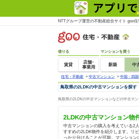
NTTグループ運営の不動産総合サイト goo
借りる
マンションを買う
店舗･
賃貸
新築
中
事業用
住宅・不動産
>
中古マンション
>
中国・四国
鳥取県の2LDKの中古マンションを探す
鳥取県の2LDKの中古マンションなどの中古マ
2LDKの中古マンション物
中古マンションの購入を考えている2
すすめの2LDK物件を紹介します。リ
っかり分けることが可能。マンション