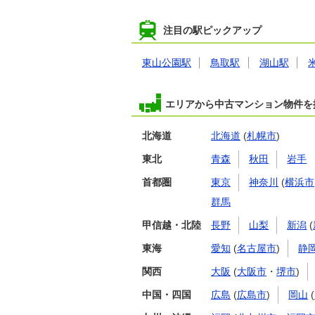
注目の駅ピックアップ
東山公園駅
鳥取駅
湖山駅
エリアから中古マンション物件を
北海道
北海道
(
札幌市
)
東北
青森
秋田
岩手
首都圏
東京
神奈川
(
横浜市
群馬
甲信越・北陸
長野
山梨
新潟
(
東海
愛知
(
名古屋市
)
静
関西
大阪
(
大阪市
・
堺市
)
中国・四国
広島
(
広島市
)
岡山
(