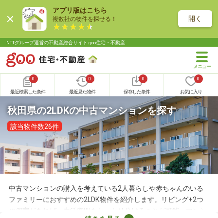
アプリ版はこちら
開く
複数社の物件を探せる！
NTTグループ運営の不動産総合サイト goo住宅・不動産
0
0
0
0
最近検索した条件
最近見た物件
保存した条件
お気に入り
秋田県の2LDKの中古マンションを探す
該当物件数26件
中古マンションの購入を考えている2人暮らしや赤ちゃんのいる
ファミリーにおすすめの2LDK物件を紹介します。リビング+2つ
の個室があれば、生活空間をしっかり分けることが可能。マンシ