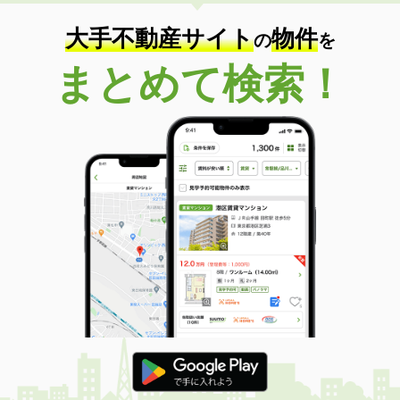
大手不動産サイト
物件
の
を
まとめて検索！