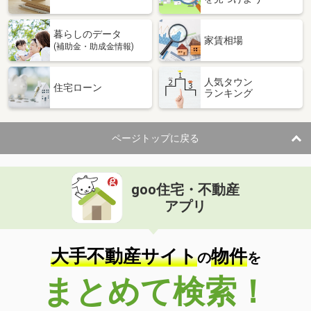
暮らしのデータ
家賃相場
(補助金・助成金情報)
人気タウン
住宅ローン
ランキング
ページトップに戻る
goo住宅・不動産
アプリ
大手不動産サイト
物件
の
を
まとめて検索！