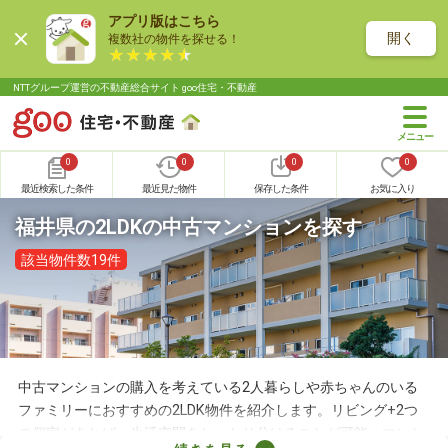
アプリ版はこちら
開く
複数社の物件を探せる！
NTTグループ運営の不動産総合サイト goo住宅・不動産
0
0
0
0
最近検索した条件
最近見た物件
保存した条件
お気に入り
福井県の2LDKの中古マンションを探す
該当物件数19件
中古マンションの購入を考えている2人暮らしや赤ちゃんのいる
ファミリーにおすすめの2LDK物件を紹介します。リビング+2つ
の個室があれば、生活空間をしっかり分けることが可能。マンシ