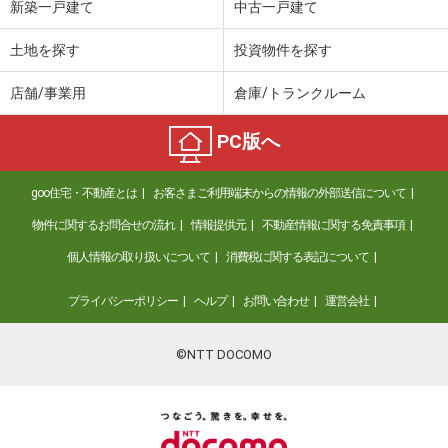
新築一戸建て
中古一戸建て
土地を探す
投資物件を探す
店舗/事業用
倉庫/トランクルーム
PC版へ
goo住宅・不動産とは
お客さまご利用端末からの情報の外部送信について
物件に関するお問合せの流れ
情報提供元
不動産情報に関する免責事項
個人情報の取り扱いについて
消費税に関する表記について
プライバシーポリシー
ヘルプ
お問い合わせ
運営会社
©NTT DOCOMO