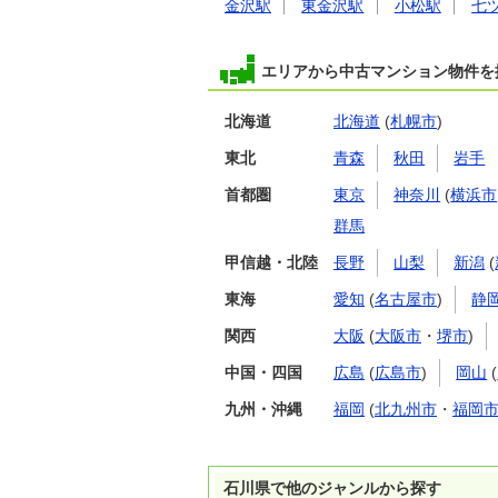
金沢駅
東金沢駅
小松駅
七
エリアから中古マンション物件を
北海道
北海道
(
札幌市
)
東北
青森
秋田
岩手
首都圏
東京
神奈川
(
横浜市
群馬
甲信越・北陸
長野
山梨
新潟
(
東海
愛知
(
名古屋市
)
静
関西
大阪
(
大阪市
・
堺市
)
中国・四国
広島
(
広島市
)
岡山
(
九州・沖縄
福岡
(
北九州市
・
福岡
石川県で他のジャンルから探す