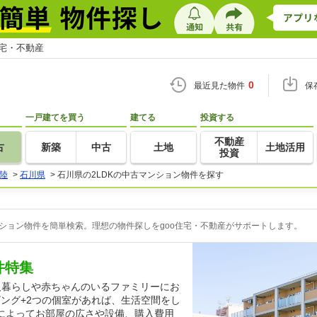
住宅・不動産
0
最近見た物件
保
一戸建てを買う
建てる
投資する
不動産
古
新築
中古
土地
土地活用
投資
陸
>
石川県
>
石川県の2LDKの中古マンション物件を探す
ンション物件を簡単検索。理想の物件探しをgoo住宅・不動産がサポートします。
件特集
人暮らしや赤ちゃんのいるファミリーにお
ビング+2つの個室があれば、生活空間をし
によってお部屋の広さや設備、購入費用