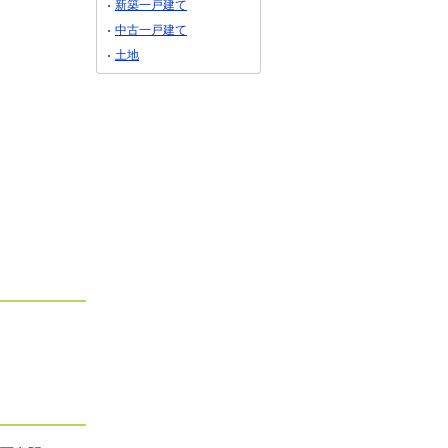
新築一戸建て
中古一戸建て
土地
万円
600万円
城南２
石川県金沢市安江町
m²
専有面積
39.02m²
K
間取り
1LDK