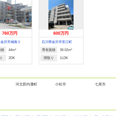
760万円
600万円
760
県金沢市城南２
石川県金沢市安江町
石川県金沢市
面積
44m²
専有面積
39.02m²
専有面積
44
り
2DK
間取り
1LDK
間取り
2D
河北郡内灘町
小松市
七尾市