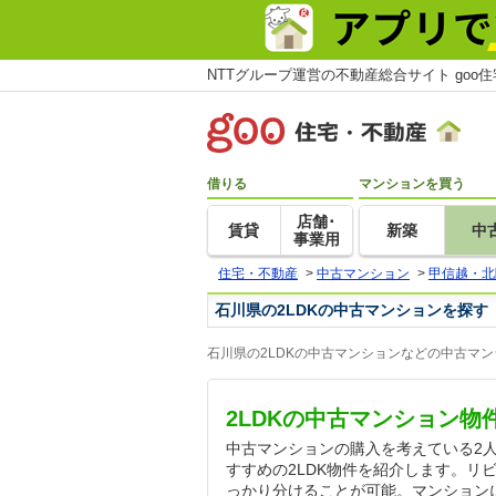
NTTグループ運営の不動産総合サイト goo
借りる
マンションを買う
店舗･
賃貸
新築
中
事業用
住宅・不動産
>
中古マンション
>
甲信越・北
石川県の2LDKの中古マンションを探す
石川県の2LDKの中古マンションなどの中古マ
2LDKの中古マンション物
中古マンションの購入を考えている2
すすめの2LDK物件を紹介します。リ
っかり分けることが可能。マンション