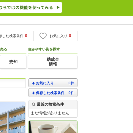
0
0
存した検索条件
お気に入り
売る
住みやすい街を探す
助成金
売却
情報
お気に入り
0件
保存した検索条件
0件
最近の検索条件
まだ情報がありません