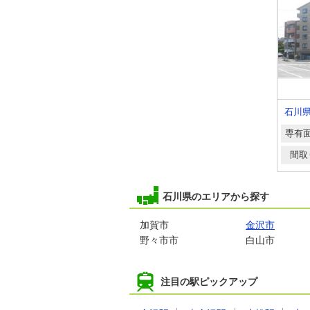
760万円
600万円
石川県金沢市城南２
石川県金沢市安江町
石川
専有面積
44m²
専有面積
39.02m²
専有
間取り
2DK
間取り
1LDK
間取
石川県のエリアから探す
加賀市
金沢市
野々市市
白山市
注目の駅ピックアップ