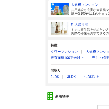
大規模マンション
共用施設も充実な大規模マ
総戸数100戸以上の中古マ
即入居可能
すぐに新生活を始めたい方
実際の部屋も見学できるの
特徴
タワーマンション
大規模マンシ
専有面積100平米以上
売主・代理
間取り
2LDK
3LDK
4LDK以上
新着物件