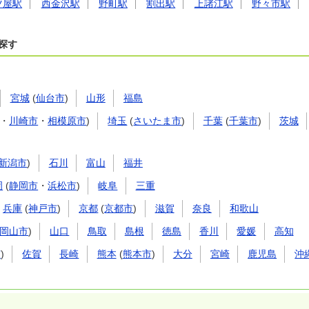
ツ屋駅
西金沢駅
野町駅
割出駅
上諸江駅
野々市駅
探す
宮城
(
仙台市
)
山形
福島
・
川崎市
・
相模原市
)
埼玉
(
さいたま市
)
千葉
(
千葉市
)
茨城
新潟市
)
石川
富山
福井
岡
(
静岡市
・
浜松市
)
岐阜
三重
兵庫
(
神戸市
)
京都
(
京都市
)
滋賀
奈良
和歌山
岡山市
)
山口
鳥取
島根
徳島
香川
愛媛
高知
市
)
佐賀
長崎
熊本
(
熊本市
)
大分
宮崎
鹿児島
沖