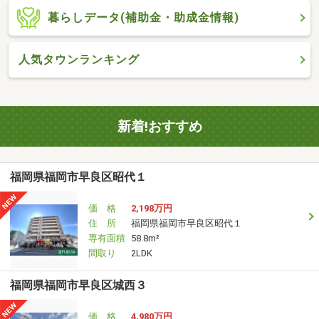
暮らしデータ(補助金・助成金情報)
人気タウンランキング
新着!おすすめ
福岡県福岡市早良区昭代１
価 格
2,198万円
住 所
福岡県福岡市早良区昭代１
専有面積
58.8m²
間取り
2LDK
福岡県福岡市早良区城西３
価 格
4,980万円