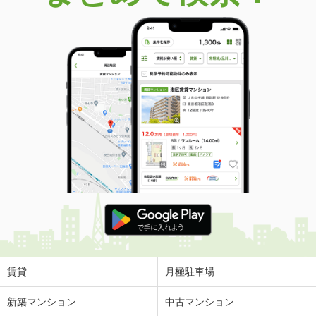
価 格
5,980万円
住 所
福岡県福岡市早良区百道浜１
専有面積
90.76m²
間取り
3LDK
福岡県福岡市早良区西新４
価 格
2億4,500万円
住 所
福岡県福岡市早良区西新４
専有面積
100.08m²
間取り
4LDK
福岡県福岡市博多区那珂４丁目
価 格
3,360万円
住 所
福岡県福岡市博多区那珂４丁目
専有面積
74.55m²
間取り
3LDK
賃貸
月極駐車場
福岡県福岡市東区二又瀬新町
新築マンション
中古マンション