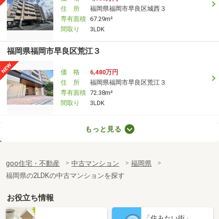
住 所
福岡県福岡市早良区城西３
専有面積
67.29m²
間取り
3LDK
福岡県福岡市早良区荒江３
価 格
6,480万円
住 所
福岡県福岡市早良区荒江３
専有面積
72.38m²
間取り
3LDK
福岡県大野城市栄町２
もっと見る
価 格
2,848万円
住 所
福岡県大野城市栄町２
goo住宅・不動産
中古マンション
福岡県
専有面積
75.64m²
福岡県の2LDKの中古マンションを探す
間取り
3LDK
お役立ち情報
福岡県大野城市栄町２
「住みたい街」