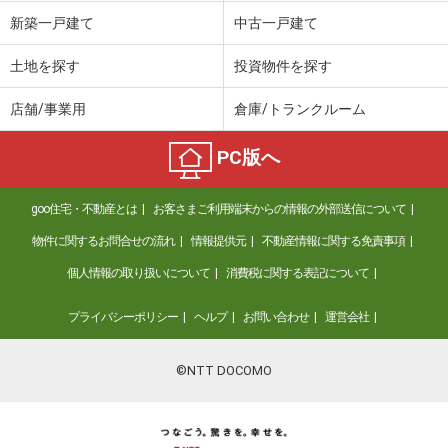
価 格
2,890万円
新築一戸建て
中古一戸建て
住 所
福岡県福岡市東区二又瀬新町
専有面積
79.54m²
土地を探す
投資物件を探す
間取り
4LDK
店舗/事業用
倉庫/トランクルーム
福岡県福岡市城南区田島１
PC版へ
価 格
4,980万円
住 所
福岡県福岡市城南区田島１
goo住宅・不動産とは
お客さまご利用端末からの情報の外部送信について
専有面積
91.98m²
間取り
3SLDK
物件に関するお問合せの流れ
情報提供元
不動産情報に関する免責事項
個人情報の取り扱いについて
消費税に関する表記について
福岡県福岡市中央区大宮２
プライバシーポリシー
ヘルプ
お問い合わせ
運営会社
価 格
2,880万円
住 所
福岡県福岡市中央区大宮２
専有面積
64.1m²
©NTT DOCOMO
間取り
2LDK
福岡県福岡市中央区薬院３