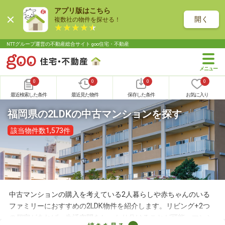
アプリ版はこちら
開く
複数社の物件を探せる！
NTTグループ運営の不動産総合サイト goo住宅・不動産
0
0
0
0
最近検索した条件
最近見た物件
保存した条件
お気に入り
福岡県の2LDKの中古マンションを探す
該当物件数1,573件
中古マンションの購入を考えている2人暮らしや赤ちゃんのいる
ファミリーにおすすめの2LDK物件を紹介します。リビング+2つ
の個室があれば、生活空間をしっかり分けることが可能。マンシ