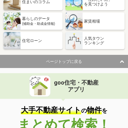
価 格
2,900万円
住まいのコラム
を見つけよう
住 所
福岡県大野城市栄町２
専有面積
75.64m²
暮らしのデータ
間取り
3LDK
家賃相場
(補助金・助成金情報)
福岡県大野城市東大利３
人気タウン
住宅ローン
ランキング
価 格
2,680万円
住 所
福岡県大野城市東大利３
専有面積
80.66m²
ページトップに戻る
間取り
4LDK
福岡県福岡市早良区次郎丸５
goo住宅・不動産
価 格
4,399万円
アプリ
住 所
福岡県福岡市早良区次郎丸５
専有面積
83.37m²
間取り
4LDK
大手不動産サイト
物件
の
を
福岡県福岡市早良区百道浜１
まとめて検索！