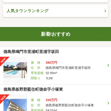
人気タウンランキング
新着!おすすめ
徳島県鳴門市里浦町里浦字坂田
価 格
380万円
住 所
徳島県鳴門市里浦町里浦字坂田
専有面積
52.93m²
間取り
1LDK
徳島県板野郡藍住町徳命字小塚東
価 格
230万円
住 所
徳島県板野郡藍住町徳命字小塚東
専有面積
54.01m²