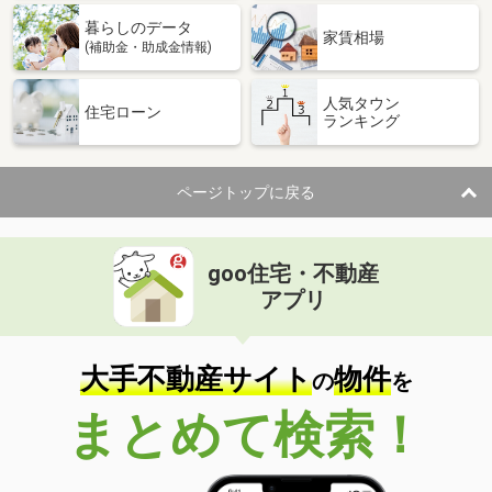
専有面積
65.1m²
暮らしのデータ
間取り
3LDK
家賃相場
(補助金・助成金情報)
人気タウン
住宅ローン
ランキング
ページトップに戻る
goo住宅・不動産
アプリ
大手不動産サイト
物件
の
を
まとめて検索！