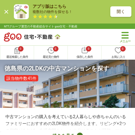
アプリ版はこちら
開く
複数社の物件を探せる！
NTTグループ運営の不動産総合サイト goo住宅・不動産
0
0
0
0
最近検索した条件
最近見た物件
保存した条件
お気に入り
徳島県の2LDKの中古マンションを探す
該当物件数41件
中古マンションの購入を考えている2人暮らしや赤ちゃんのいる
ファミリーにおすすめの2LDK物件を紹介します。リビング+2つ
の個室があれば、生活空間をしっかり分けることが可能。マンシ