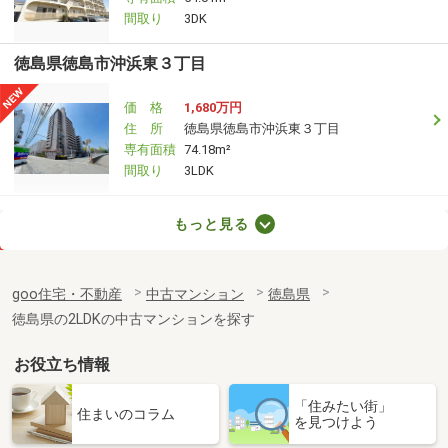
間取り
3DK
徳島県徳島市沖浜東３丁目
価 格
1,680万円
住 所
徳島県徳島市沖浜東３丁目
専有面積
74.18m²
間取り
3LDK
徳島県徳島市かちどき橋４
もっと見る
価 格
1,290万円
住 所
徳島県徳島市かちどき橋４
goo住宅・不動産
中古マンション
徳島県
専有面積
67.2m²
徳島県の2LDKの中古マンションを探す
間取り
3LDK
お役立ち情報
徳島県徳島市富田橋８
「住みたい街」
価 格
1,290万円
住まいのコラム
を見つけよう
住 所
徳島県徳島市富田橋８